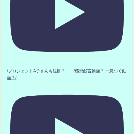
/プロジェクトA子さんも注目？ /感想戯言動画？.一息つく動
画？/