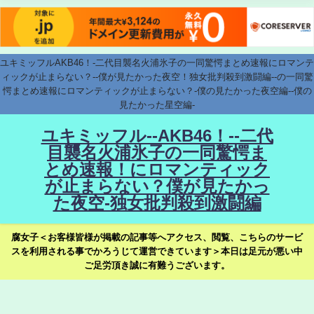
ユキミッフルAKB46！-二代目襲名火浦氷子の一同驚愕まとめ速報にロマンテ
ィックが止まらない？--僕が見たかった夜空！独女批判殺到激闘編--の一同驚
愕まとめ速報にロマンティックが止まらない？-僕の見たかった夜空編--僕の
見たかった星空編-
ユキミッフル--AKB46！--二代
目襲名火浦氷子の一同驚愕ま
とめ速報！にロマンティック
が止まらない？僕が見たかっ
た夜空-独女批判殺到激闘編
腐女子＜お客様皆様が掲載の記事等へアクセス、閲覧、こちらのサービ
スを利用される事でかろうじて運営できています＞本日は足元が悪い中
ご足労頂き誠に有難うございます。