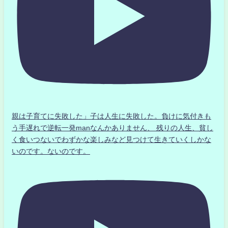
親は子育てに失敗した」子は人生に失敗した。負けに気付きも
う手遅れで逆転一発manなんかありません、 残りの人生、貧し
く食いつないでわずかな楽しみなど見つけて生きていくしかな
いのです。ないのです。