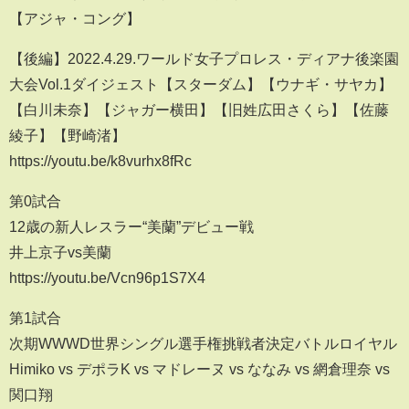
【アジャ・コング】
【 後編】2022.4.29.ワールド女子プロレス・ディアナ後楽園
大会Vol.1ダイジェスト【スターダム】【ウナギ・サヤカ】
【白川未奈】【ジャガー横田】【旧姓広田さくら】【佐藤
綾子】【野崎渚】
https://youtu.be/k8vurhx8fRc
第0試合
12歳の新人レスラー“美蘭”デビュー戦
井上京子vs美蘭
https://youtu.be/Vcn96p1S7X4
第1試合
次期WWWD世界シングル選手権挑戦者決定バトルロイヤル
Himiko vs デポラK vs マドレーヌ vs ななみ vs 網倉理奈 vs
関口翔