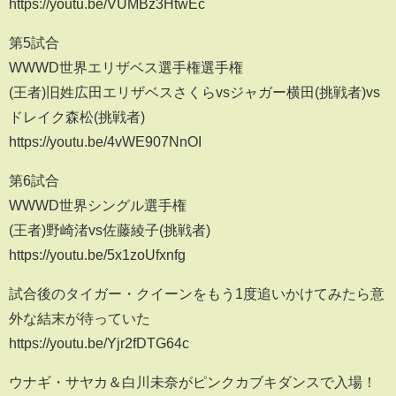
https://youtu.be/VUMBz3HtwEc
第5試合
WWWD世界エリザベス選手権選手権
(王者)旧姓広田エリザベスさくらvsジャガー横田(挑戦者)vs
ドレイク森松(挑戦者)
https://youtu.be/4vWE907NnOI
第6試合
WWWD世界シングル選手権
(王者)野崎渚vs佐藤綾子(挑戦者)
https://youtu.be/5x1zoUfxnfg
試合後のタイガー・クイーンをもう1度追いかけてみたら意
外な結末が待っていた
https://youtu.be/Yjr2fDTG64c
ウナギ・サヤカ＆白川未奈がピンクカブキダンスで入場！