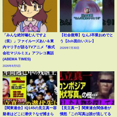
「みんな絶対噛むんですよ
【社会復帰】なんJ卒業おめでと
（笑）」ファイルーズあい＆東
う【2ch面白いスレ】
内マリ子が語るTVアニメ『株式
2026年7月30日
会社マジルミエ』アフレコ裏話
(ABEMA TIMES)
2026年8月5日
【関東連合】IQ145の見立真一容
【見立真一】関東連合関係者が
疑者はどこに潜伏？なぜ捕まら
憤怒「この写真は誰が流してる