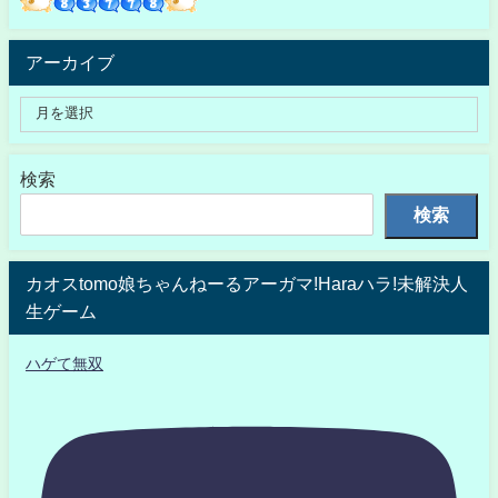
アーカイブ
検索
検索
カオスtomo娘ちゃんねーるアーガマ!Haraハラ!未解決人
生ゲーム
ハゲて無双