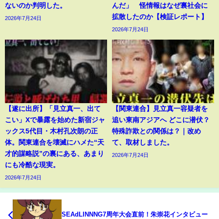
ないのか判明した。
んだ」 怪情報はなぜ裏社会に
拡散したのか【検証レポート】
2026年7月24日
2026年7月24日
【遂に出所】「見立真一、出て
【関東連合】見立真一容疑者を
こい」Xで暴露を始めた新宿ジャ
追い東南アジアへ どこに潜伏？
ックス5代目・木村孔次朗の正
特殊詐欺との関係は？｜改め
体。関東連合を壊滅にハメた“天
て、取材しました。
才的謀略説”の裏にある、あまり
2026年7月24日
にも冷酷な現実。
2026年7月24日
SEAdLINNNG7周年大会直前！朱崇花インタビュー