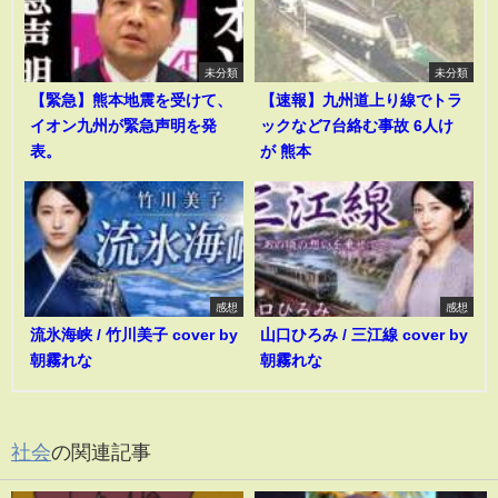
未分類
未分類
【緊急】熊本地震を受けて、
【速報】九州道上り線でトラ
イオン九州が緊急声明を発
ックなど7台絡む事故 6人け
表。
が 熊本
感想
感想
流氷海峡 / 竹川美子 cover by
山口ひろみ / 三江線 cover by
朝霧れな
朝霧れな
社会
の関連記事