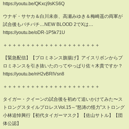
https://youtu.be/QKxcj9sKS6Q
ウナギ・サヤカ＆白川未奈、高瀬みゆき＆梅崎遥の両軍が
試合後もバチバチ…NEW BLOOD 2でXは…
https://youtu.be/oDR-1P5k71U
＋＋＋＋＋＋＋＋＋＋＋＋＋＋＋＋＋＋＋＋＋
【緊急配信】【プロミネンス旗揚げ】アイスリボンからプ
ロミネンスを引き抜いたのってやっぱり佐々木貴ですか？
https://youtu.be/nH2vBRIVsn8
＋＋＋＋＋＋＋＋＋＋＋＋＋＋＋＋＋＋＋＋＋
タイガー・クイーンの試合後を初めて追いかけてみた〜ス
トロングスタイルプロレスVol.15～“怒涛の怪力”ストロング
小林追悼興行【初代タイガーマスク】【佐山サトル】【団
体公認】