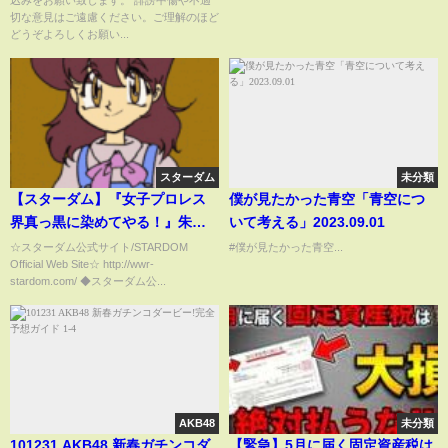
込みをお願い致します。 誹謗中傷や不適
切な意見はご遠慮ください。ご理解のほど
どうぞよろしくお願い...
スターダム
未分類
【スターダム】『女子プロレス
僕が見たかった青空「青空につ
界真っ黒に染めてやる！』朱里
いて考える」2023.09.01
＆鹿島沙希 vs 刀羅ナツコ＆琉悪
☆スターダム公式サイト/STARDOM
#僕が見たかった青空...
Official Web Site☆ http://wwr-
夏 タッグリーグ公式戦 試合ハイ
stardom.com/ ◆スターダム公...
ライト！！-12.1新潟・上越大会-
【STARDOM】
AKB48
未分類
101231 AKB48 新春ガチンコダ
【緊急】5月に届く固定資産税は