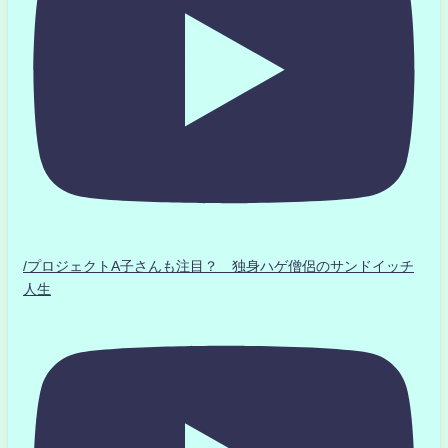
/プロジェクトA子さんも注目？ 独身ハゲ僧侶のサンドイッチ
人生