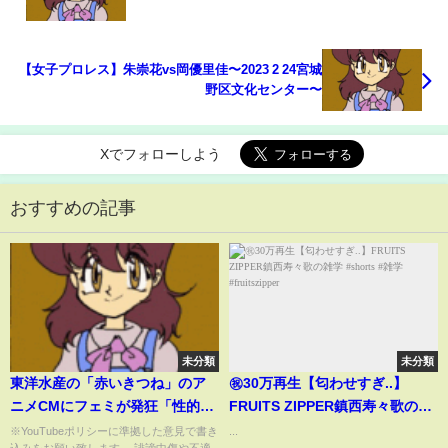
【女子プロレス】朱崇花vs岡優里佳〜2023 2 24宮城
野区文化センター〜
Xでフォローしよう
おすすめの記事
未分類
未分類
東洋水産の「赤いきつね」のア
㊗️30万再生【匂わせすぎ..】
ニメCMにフェミが発狂「性的で
FRUITS ZIPPER鎮西寿々歌の雑
気持ち悪い」に呆れの声
学 #shorts #雑学 #fruitszipper
※YouTubeポリシーに準拠した意見で書き
...