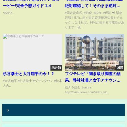
ービー!完全予想ガイド 1-4
絶対確認して！そのまま絶対に
払うと99%が損します！【納税/
AKB48...
#固定資産税, #納税, #税金, #税制 📢 緊急
速報！5月に届く固定資産税通知書をチェ
税金/通知書】
ックしなければ、99%が損する可能性があ
ります！税...
未分類
国際
杉谷拳士と大谷翔平の今！？
フジテレビ「聞き取り調査の結
果、弊社社員と女子アナウンサ
#大谷翔平 #杉谷拳士 #ダウンタウン #松本
人志...
ーと中居正広のスイートルーム
続きを読む Source:
http://hamusoku.com/index.rdf...
での懇親会はマジでありまし
た」
s