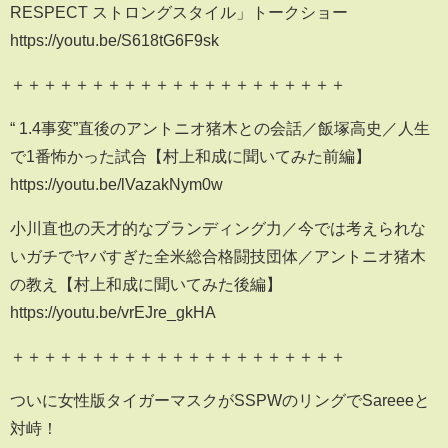
RESPECT ストロングスタイル」トークショー
https://youtu.be/S618tG6F9sk
＋＋＋＋＋＋＋＋＋＋＋＋＋＋＋＋＋＋＋＋＋
“ 1.4事変”直後のアントニオ猪木 との会話／飯塚高史／人生
で1番怖かった試合【村上和成に聞いてみた前編】
https://youtu.be/lVazakNym0w
小川直也の天才的なブランディング力／今では考えられな
いガチでヤバすぎた全米総合格闘技団体／アントニオ猪木
の教え【村上和成に聞いてみた後編】
https://youtu.be/vrEJre_gkHA
＋＋＋＋＋＋＋＋＋＋＋＋＋＋＋＋＋＋＋＋＋
ついに女性版タイガーマスクがSSPWのリングでSareeeと
対峙！