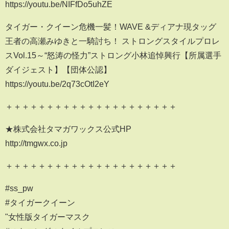
https://youtu.be/NIFfDo5uhZE
タイガー・クイーン危機一髪！WAVE &ディアナ現タッグ
王者の高瀬みゆきと一騎討ち！ ストロングスタイルプロレ
スVol.15～“怒涛の怪力”ストロング小林追悼興行【所属選手
ダイジェスト】【団体公認】
https://youtu.be/2q73cOtI2eY
＋＋＋＋＋＋＋＋＋＋＋＋＋＋＋＋＋＋＋＋＋
★株式会社タマガワックス公式HP
http://tmgwx.co.jp
＋＋＋＋＋＋＋＋＋＋＋＋＋＋＋＋＋＋＋＋＋
#ss_pw
#タイガークイーン
"女性版タイガーマスク