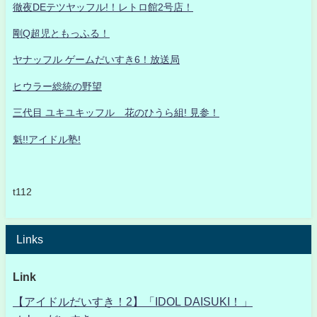
徹夜DEテツヤッフル!！レトロ館2号店！
剛Q超児ともっふる！
ヤナッフル ゲームだいすき6！放送局
ヒウラー総統の野望
三代目 ユキユキッフル 花のひうら組! 見参！
魁!!アイドル塾!
t112
Links
Link
【アイドルだいすき！2】「IDOL DAISUKI！」