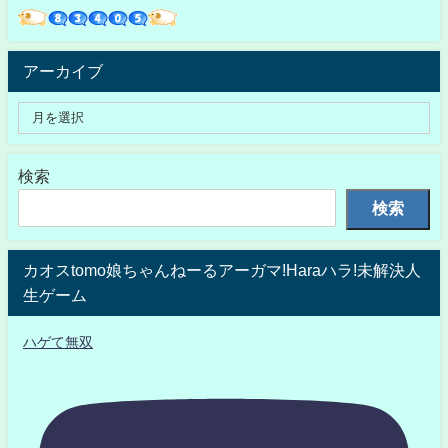
アーカイブ
検索
検索
カオスtomo娘ちゃんねーるアーガマ!Haraハラ!未解決人
生ゲーム
ハゲて無双