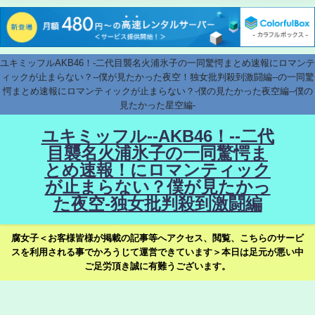
ユキミッフルAKB46！-二代目襲名火浦氷子の一同驚愕まとめ速報にロマンテ
ィックが止まらない？--僕が見たかった夜空！独女批判殺到激闘編--の一同驚
愕まとめ速報にロマンティックが止まらない？-僕の見たかった夜空編--僕の
見たかった星空編-
ユキミッフル--AKB46！--二代
目襲名火浦氷子の一同驚愕ま
とめ速報！にロマンティック
が止まらない？僕が見たかっ
た夜空-独女批判殺到激闘編
腐女子＜お客様皆様が掲載の記事等へアクセス、閲覧、こちらのサービ
スを利用される事でかろうじて運営できています＞本日は足元が悪い中
ご足労頂き誠に有難うございます。