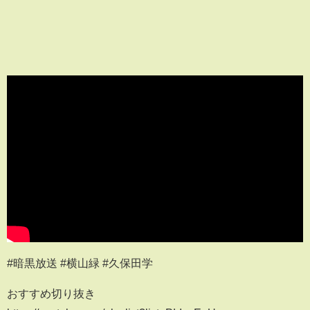
#暗黒放送 #横山緑 #久保田学
おすすめ切り抜き