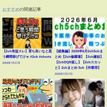
おすすめ
の関連記事
【2ch有益スレ】育ち良いなと思
【総集編】2026年6月2ch5chま
う瞬間挙げてけｗ #2ch #shorts
とめ【2ch修羅場】【2ch嫁姑】
【2chDQN返し】【2chスカッ
2026年7月17日
と】2chまとめ 5ch【作業用】
2026年7月17日