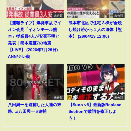
未分類
未分類
【速報ライブ】爆発事故でイ
熊本市北区で住宅３棟が全焼
オン会見「イオンモール熊
し焼け跡から１人の遺体【熊
本」従業員4人が安否不明と
本】 (26/04/19 12:00)
発表｜熊本震度7の地震
【LIVE】 (2026年7月29日)
ANN/テレ朝
未分類
未分類
八田與一を逮捕した人達の末
【Suno v5】最新版Replace
路…#八田與一 #逮捕
Sectionで歌詞を修正しよ
う！