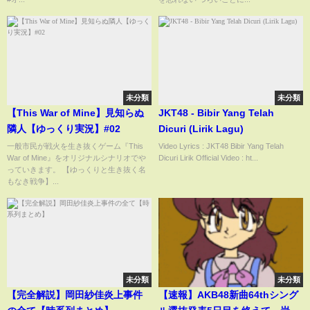
未分類
未分類
【This War of Mine】見知らぬ
JKT48 - Bibir Yang Telah
隣人【ゆっくり実況】#02
Dicuri (Lirik Lagu)
一般市民が戦火を生き抜くゲーム『This
Video Lyrics : JKT48 Bibir Yang Telah
War of Mine』をオリジナルシナリオでや
Dicuri Lirik Official Video : ht...
っていきます。 【ゆっくりと生き抜く名
もなき戦争】...
未分類
未分類
【完全解説】岡田紗佳炎上事件
【速報】AKB48新曲64thシング