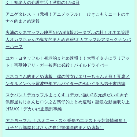
く！初老人の介護生活！激動の1750日
アニゲタレスト（元祖！アニメッフル） ひきこもりニートのオ
ナベ的まとめ速報
火浦のシネマッフル映画NEWS情報ポータブルの杜！オネエ管理
人オカマちゃんの鬼女的まとめ速報!オカマッフルアタックナンバ
ーハーフ
ユカ・ヨネッフル！初老的まとめ速報！！大帝イタチにラリアッ
ト！害獣神アリ・ガー被害に必殺！パイルドライバー
おネコさん的まとめ速報 僕の彼女はエリーちゃん人形！豆腐メ
ンタルメンヘラ電波中年アルバイターのぬいぐるみ男子末路編
スケバン！デカッフルまっくす（デカい強い2次元嫁だいすき子
供部屋おじさんヒロシ之古惑仔的まとめ速報）話題な動画取り上
げMAX！デカいは正義刑事編
アキヨッフル-！ネオニートスケ番長のエキストラ芸能情報局！
（子ども部屋おばさんの自宅警備員的まとめ速報）