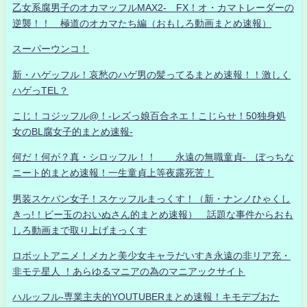
乙女系腐男子のオカマッフルMAX2- FX！オ・カマトレーダーの
逆襲！！ 極道のオカマたち編（おもしろ動画まとめ速報）
スーパーウンコ！
新・ハゲッフル！哀愁のハゲ男の髪ってるまとめ速報！！激しく
ハゲっTEL？
こじ！コジッフル@！-レズっ娘百合ネエ！こじらせ！50独身処
女のBL腐女子的まとめ速報-
何だ！何が？真・シロッフル！！ 永遠の無職童貞- ぼっちな
ニート的まとめ速報！一生童貞上等夜露死苦！
男装スケバン女子！スケッフルまっくす！（新・ナンノひゃくし
きっ!！ビー玉のおいぬさん的まとめ速報） 話題な事件からおも
しろ動画まで取り上げまっくす
ロボットアニメ！メカと美少女キャラだいすき永遠の非リア充・
非モテ星人 ！あらゆるマニアの為のマニアックサイト
ハルッフル-専業主夫的YOUTUBERまとめ速報！キモデブおた