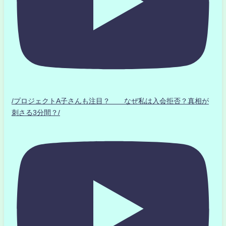
/プロジェクトA子さんも注目？ なぜ私は入会拒否？真相が
刺さる3分間？/