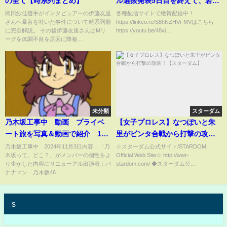
の全て【時系列まとめ】
ル選抜発表5日目を終えて、岩立
沙穂メンバーのお気持ち
岡田紗佳選手がインタビュアーの伊藤友里
各種配信サイトで絶賛配信中！
さんへ暴言を吐いた事件について時系列順
https://linkco.re/S8hNZHVr MVはこちら
【AKB48】
に完全解説。 その後伊藤友里さんはMリ
https://youtu.be/48xi...
ーグを体調不良を原因に降板...
未分類
スターダム
乃木坂工事中 動画 プライベ
【女子プロレス】なつぽいと朱
ート旅を写真＆動画で紹介 11
里がビンタ合戦から打撃の攻
月3日
防！【スターダム】
乃木坂工事中 2024年11月3日内容：「乃
☆スターダム公式サイト/STARDOM
木坂って、どこ？」がメンバーの個性をよ
Official Web Site☆ http://wwr-
り生かした内容にリニューアル出演者：バ
stardom.com/ ◆スターダム公...
ナナマン 乃木坂46...
s