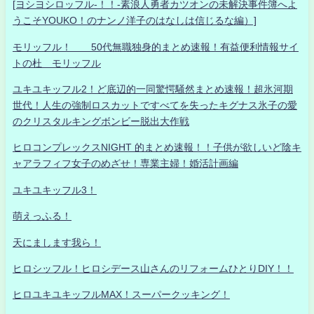
[ヨシヨシロッフル-！！-素浪人勇者カツオンの未解決事件簿へよ
うこそYOUKO！のナンノ洋子のはなしは信じるな編）]
モリッフル！ 50代無職独身的まとめ速報！有益便利情報サイ
トの杜 モリッフル
ユキユキッフル2！ど底辺的一同驚愕騒然まとめ速報！超氷河期
世代！人生の強制ロスカットですべてを失ったキグナス氷子の愛
のクリスタルキングボンビー脱出大作戦
ヒロコンプレックスNIGHT 的まとめ速報！！子供が欲しいど陰キ
ャアラフィフ女子のめざせ！専業主婦！婚活計画編
ユキユキッフル3！
萌えっふる！
天にまします我ら！
ヒロシッフル！ヒロシデース山さんのリフォームひとりDIY！！
ヒロユキユキッフルMAX！スーパークッキング！