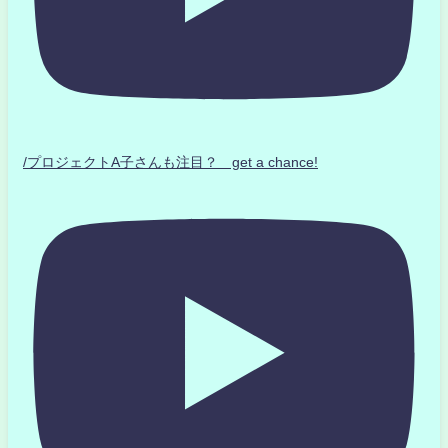
/プロジェクトA子さんも注目？ get a chance!