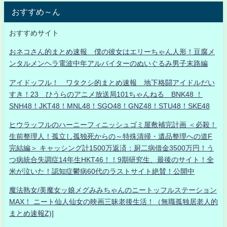
おすすめ～ん
おすすめサイト
おネコさん的まとめ速報 僕の彼女はエリーちゃん人形！豆腐メ
ンタルメンヘラ電波中年アルバイターのぬいぐるみ男子末路編
アイドッフル！ ワタクシ的まとめ速報 地下格闘アイドルだい
すき！23 ひうらのアニメ放送局101ちゃんねる BNK48 ！
SNH48！JKT48！MNL48！SGO48！GNZ48！STU48！SKE48
ヒウラッフルのハーニーフィニッシュゴミ屋敷補完計画 ＜必殺！
生前整理人！孤立し孤独死からの～特殊清掃・遺品整理への道F
完結編＞ キャッシング計1500万返済：厨二病借金3500万円！う
つ病統合失調症14年生HKT46！！9期研究生、最後のサイト！全
米が泣いた！認知症鬱病60代のラストサイト絶賛！公開中
魔法熟女/美魔女ッ娘メグみみちゃんのニートッフルステーション
MAX！ ニート仙人仙女の映画三昧老後生活！（無職孤独居老人的
まとめ速報Z)]