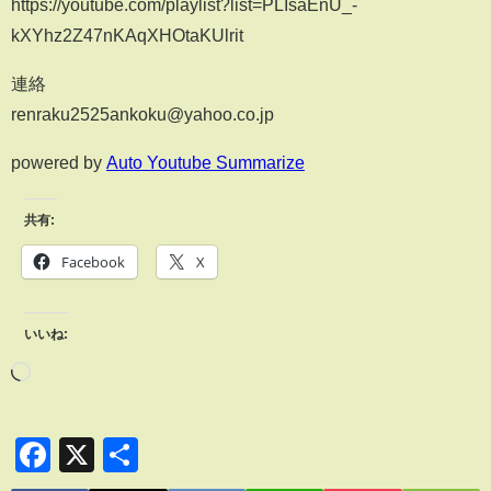
https://youtube.com/playlist?list=PLIsaEnU_-
kXYhz2Z47nKAqXHOtaKUlrit
連絡
renraku2525ankoku@yahoo.co.jp
powered by
Auto Youtube Summarize
共有:
Facebook
X
いいね:
Facebook
X
共
有