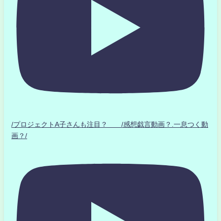
/プロジェクトA子さんも注目？ /感想戯言動画？.一息つく動
画？/