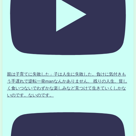
親は子育てに失敗した」子は人生に失敗した。負けに気付きも
う手遅れで逆転一発manなんかありません、 残りの人生、貧し
く食いつないでわずかな楽しみなど見つけて生きていくしかな
いのです。ないのです。