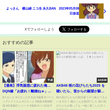
よっさん 横山緑 ニコ生 永久BAN 2023年05月08
日放送
Xでフォローしよう
おすすめの記事
平成
AKB48
【漫画】浮気疑惑に疲れた俺…
AKB48 桜の花びらたち2025 を
DQN嫁「お疲れ！離婚ねｗ」→
聴いたら、昔からの願望が蘇っ
離婚後、元嫁に文春砲が炸裂し
た話 【 春うた2010 】
#スカッと #スカッとする話 #漫画 #バーニ
桜の花びらたちの歌詞違うやつ覚えてる人
ングレクイエム #スカッと #漫画 #漫画動
いますか？ 確かこんな歌詞でした 桜の花
た結果【マンガ動画】【スカッ
画 #武者修行シリーズ #漫画 #パパ活女子
びらたちが散っても 一緒に過ごした日々
とする話】
#オ...
を忘れない つらいことに...