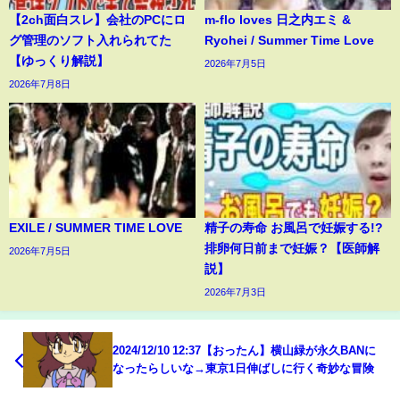
【2ch面白スレ】会社のPCにロ
m-flo loves 日之内エミ &
グ管理のソフト入れられてた
Ryohei / Summer Time Love
【ゆっくり解説】
2026年7月5日
2026年7月8日
EXILE / SUMMER TIME LOVE
精子の寿命 お風呂で妊娠する!?
排卵何日前まで妊娠？【医師解
2026年7月5日
説】
2026年7月3日
2024/12/10 12:37【おったん】横山緑が永久BANに
なったらしいな→東京1日伸ばしに行く奇妙な冒険