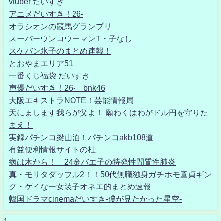
vtuber だいすき
アニメだいすき！26-
オラシオンの競馬グランプリ
スーパーウンコウーマンT・子なし
スケバン氷子のまとめ速報！
とおやまエリア51
一番くじ福袋 だいすき
声優だいすき！26- bnk46
大阪エキストラNOTE！芸能情報局
天にまします我らが父よ！ 願わくはわがドル円を守りた
まえ！
実録パチンコ梁山泊！パチンコakb108道
有益便利情報サイトの杜
病は木から！ 24金バエ子の特発性間質性肺炎
真・モリタダッフル2！！50代無職独身ガチホモ童貞ギン
グ・ゲイなー女装子オネエ的まとめ速報
韓国ドラマcinemaだいすき-僕が見たかった星空-
1 -