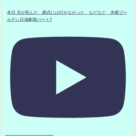
本日 兄が死んだ 葬式には行かなかった などなど 木曜ゴー
ルデン日浦劇場パート7