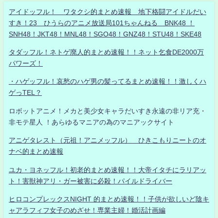
アイドッフル！ ワタクシ的まとめ速報 地下格闘アイドルだい
すき！23 ひうらのアニメ放送局101ちゃんねる BNK48 ！
SNH48！JKT48！MNL48！SGO48！GNZ48！STU48！SKE48
タダッフル！ネトゲ廃人的まとめ速報！！ネット乞食DE2000万
パワーズ！
・ハゲッフル！哀愁のハゲ男の髪ってるまとめ速報！！激しくハ
ゲっTEL？
ロボットアニメ！メカと美少女キャラだいすき永遠の非リア充・
非モテ星人 ！あらゆるマニアの為のマニアックサイト
アニゲタレスト（元祖！アニメッフル） ひきこもりニートのオ
ナベ的まとめ速報
ユカ・ヨネッフル！初老的まとめ速報！！大帝イタチにラリアッ
ト！害獣神アリ・ガー被害に必殺！パイルドライバー
ヒロコンプレックスNIGHT 的まとめ速報！！子供が欲しいど陰キ
ャアラフィフ女子のめざせ！専業主婦！婚活計画編