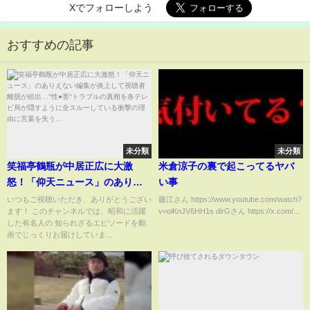
Xでフォローしよう
おすすめの記事
未分類
未分類
笑福亭鶴瓶が中居正広に大激
米倉涼子の裏で起こってるヤバ
怒！「仰天ニュース」のありえ
い事
ない編集が炎上して視聴者離脱
いつもご視聴いただき、ありがとうござい
藤江さん https://www.youtube.com/watch?
ます！ このチャンネルでは、昭和に活躍
v=oiKnJV6HH1s dirGさん https://x.com/...
が続出…"性●害"トラブルの真相
した有名人の 知られざるエピソードを動
を各テレビ局が隠すように全ス
画でじっくりお届けしていま...
ルーしている衝撃の理由に言葉
を失う…