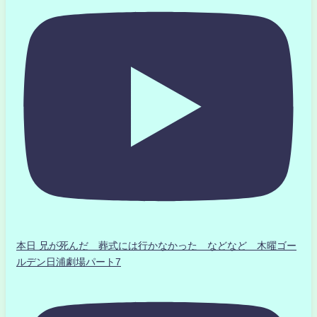
本日 兄が死んだ 葬式には行かなかった などなど 木曜ゴー
ルデン日浦劇場パート7