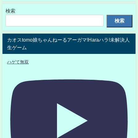
検索
検索
カオスtomo娘ちゃんねーるアーガマ!Haraハラ!未解決人
生ゲーム
ハゲて無双