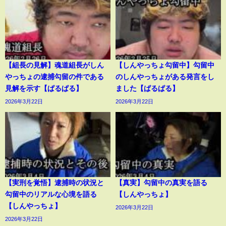
【組長の見解】魂道組長がしん
【しんやっちょ勾留中】勾留中
やっちょの逮捕勾留の件である
のしんやっちょがある発言をし
見解を示す【ぱるぱる】
ました【ぱるぱる】
2026年3月22日
2026年3月22日
【実刑を覚悟】逮捕時の状況と
【真実】勾留中の真実を語る
勾留中のリアルな心境を語る
【しんやっちょ】
【しんやっちょ】
2026年3月22日
2026年3月22日