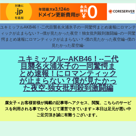
ユキミッフルAKB46！-二代目襲名火浦氷子の一同驚愕まとめ速報にロマンテ
ィックが止まらない？--僕が見たかった夜空！独女批判殺到激闘編--の一同驚
愕まとめ速報にロマンティックが止まらない？-僕の見たかった夜空編--僕の
見たかった星空編-
ユキミッフル--AKB46！--二代
目襲名火浦氷子の一同驚愕ま
とめ速報！にロマンティック
が止まらない？僕が見たかっ
た夜空-独女批判殺到激闘編
腐女子＜お客様皆様が掲載の記事等へアクセス、閲覧、こちらのサービ
スを利用される事でかろうじて運営できています＞本日は足元が悪い中
ご足労頂き誠に有難うございます。