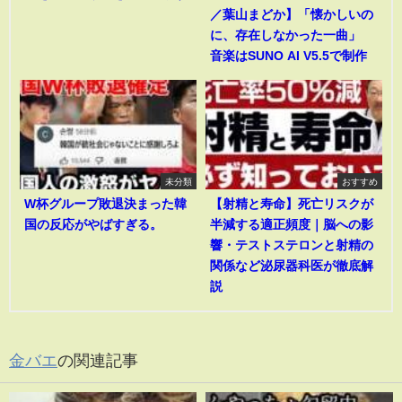
／葉山まどか】「懐かしいの
に、存在しなかった一曲」
音楽はSUNO AI V5.5で制作
未分類
おすすめ
W杯グループ敗退決まった韓
【射精と寿命】死亡リスクが
国の反応がやばすぎる。
半減する適正頻度｜脳への影
響・テストステロンと射精の
関係など泌尿器科医が徹底解
説
金バエ
の関連記事