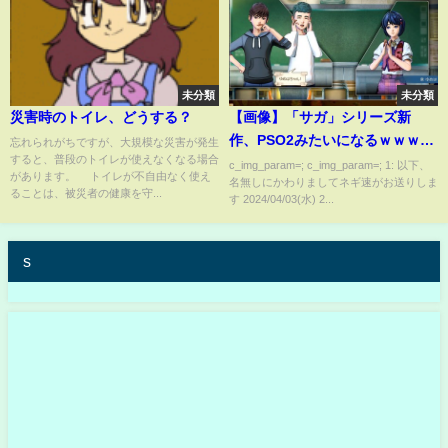
未分類
未分類
災害時のトイレ、どうする？
【画像】「サガ」シリーズ新
作、PSO2みたいになるｗｗｗｗ
忘れられがちですが、大規模な災害が発生
すると、普段のトイレが使えなくなる場合
ｗ
c_img_param=; c_img_param=; 1: 以下、
があります。 トイレが不自由なく使え
名無しにかわりましてネギ速がお送りしま
ることは、被災者の健康を守...
す 2024/04/03(水) 2...
s