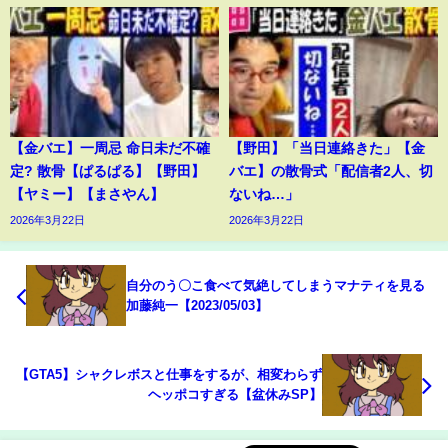
【金バエ】一周忌 命日未だ不確
【野田】「当日連絡きた」【金
定? 散骨【ぱるぱる】【野田】
バエ】の散骨式「配信者2人、切
【ヤミー】【まさやん】
ないね…」
2026年3月22日
2026年3月22日
自分のう〇こ食べて気絶してしまうマナティを見る
加藤純一【2023/05/03】
【GTA5】シャクレボスと仕事をするが、相変わらず
ヘッポコすぎる【盆休みSP】