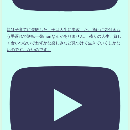
親は子育てに失敗した」子は人生に失敗した。負けに気付きも
う手遅れで逆転一発manなんかありません、 残りの人生、貧し
く食いつないでわずかな楽しみなど見つけて生きていくしかな
いのです。ないのです。