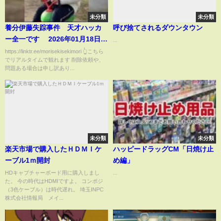
未分類
未分類
養分伊藤失踪事件 天才ハッカ
呼び捨てされるダウンタウン
ー全一です 2026年01月18日
...
12時
https://linktr.ee/morisekisekimori 👆こちら
でリアルタイムで観れます 削除依頼や、
問題ある場合は申し訳あり...
未分類
未分類
楽天市場で購入したＨＤＭＩケ
ハッピードラッグCM「日焼け止
ーブル1ｍ開封
め編」
HDキャプチャーボード用に購入しまし
...
た。 今の時代はHDMIですよ。 コンポジ
（3色ケーブル）は時代遅れ。 埼玉INPC
株式会社情報局 メイ...