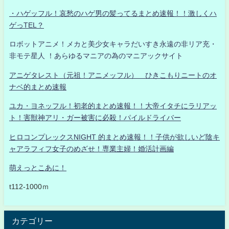
・ハゲッフル！哀愁のハゲ男の髪ってるまとめ速報！！激しくハ
ゲっTEL？
ロボットアニメ！メカと美少女キャラだいすき永遠の非リア充・
非モテ星人 ！あらゆるマニアの為のマニアックサイト
アニゲタレスト（元祖！アニメッフル） ひきこもりニートのオ
ナベ的まとめ速報
ユカ・ヨネッフル！初老的まとめ速報！！大帝イタチにラリアッ
ト！害獣神アリ・ガー被害に必殺！パイルドライバー
ヒロコンプレックスNIGHT 的まとめ速報！！子供が欲しいど陰キ
ャアラフィフ女子のめざせ！専業主婦！婚活計画編
萌えっとこあに！
t112-1000ｍ
カテゴリー