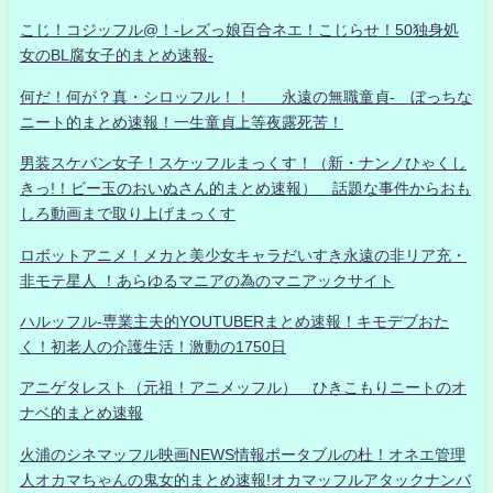
こじ！コジッフル@！-レズっ娘百合ネエ！こじらせ！50独身処
女のBL腐女子的まとめ速報-
何だ！何が？真・シロッフル！！ 永遠の無職童貞- ぼっちな
ニート的まとめ速報！一生童貞上等夜露死苦！
男装スケバン女子！スケッフルまっくす！（新・ナンノひゃくし
きっ!！ビー玉のおいぬさん的まとめ速報） 話題な事件からおも
しろ動画まで取り上げまっくす
ロボットアニメ！メカと美少女キャラだいすき永遠の非リア充・
非モテ星人 ！あらゆるマニアの為のマニアックサイト
ハルッフル-専業主夫的YOUTUBERまとめ速報！キモデブおた
く！初老人の介護生活！激動の1750日
アニゲタレスト（元祖！アニメッフル） ひきこもりニートのオ
ナベ的まとめ速報
火浦のシネマッフル映画NEWS情報ポータブルの杜！オネエ管理
人オカマちゃんの鬼女的まとめ速報!オカマッフルアタックナンバ