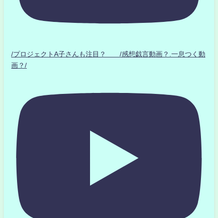
/プロジェクトA子さんも注目？ /感想戯言動画？.一息つく動
画？/