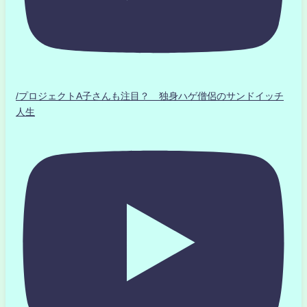
/プロジェクトA子さんも注目？ 独身ハゲ僧侶のサンドイッチ
人生