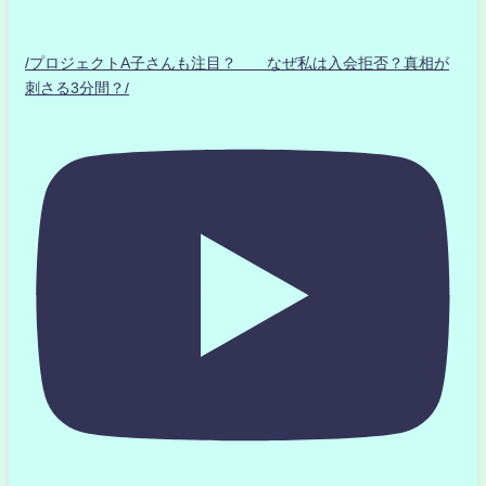
/プロジェクトA子さんも注目？ なぜ私は入会拒否？真相が
刺さる3分間？/