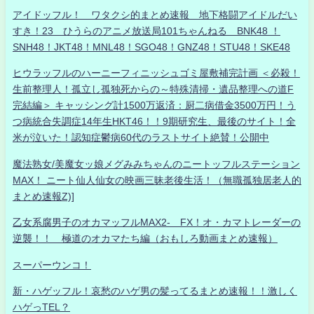
アイドッフル！ ワタクシ的まとめ速報 地下格闘アイドルだい
すき！23 ひうらのアニメ放送局101ちゃんねる BNK48 ！
SNH48！JKT48！MNL48！SGO48！GNZ48！STU48！SKE48
ヒウラッフルのハーニーフィニッシュゴミ屋敷補完計画 ＜必殺！
生前整理人！孤立し孤独死からの～特殊清掃・遺品整理への道F
完結編＞ キャッシング計1500万返済：厨二病借金3500万円！う
つ病統合失調症14年生HKT46！！9期研究生、最後のサイト！全
米が泣いた！認知症鬱病60代のラストサイト絶賛！公開中
魔法熟女/美魔女ッ娘メグみみちゃんのニートッフルステーション
MAX！ ニート仙人仙女の映画三昧老後生活！（無職孤独居老人的
まとめ速報Z)]
乙女系腐男子のオカマッフルMAX2- FX！オ・カマトレーダーの
逆襲！！ 極道のオカマたち編（おもしろ動画まとめ速報）
スーパーウンコ！
新・ハゲッフル！哀愁のハゲ男の髪ってるまとめ速報！！激しく
ハゲっTEL？