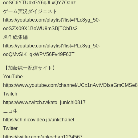
ooSC6YTUdxGY6qJLxQY7Oanz
ゲーム実況ダイジェスト
https://youtube.com/playlist?list=PLc8yg_50-
ooSZX09X1BoWU9mSBjTObBs2
名作総集編
https://youtube.com/playlist?list=PLc8yg_50-
ooQMvSIK_qkWPV56Fv49F63T
【加藤純一配信サイト】
YouTube
https://www.youtube.com/channel/UCx1nAvtVDIsaGmCMSe8
Twitch
https://www.twitch.tv/kato_junichi0817
ニコ生
https://ch.nicovideo.jp/unkchanel
Twitter
https://twitter.com/unkochan1234567