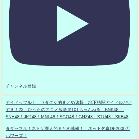
チャンネル登録
アイドッフル！ ワタクシ的まとめ速報 地下格闘アイドルだい
すき！23 ひうらのアニメ放送局101ちゃんねる BNK48 ！
SNH48！JKT48！MNL48！SGO48！GNZ48！STU48！SKE48
タダッフル！ネトゲ廃人的まとめ速報！！ネット乞食DE2000万
パワーズ！