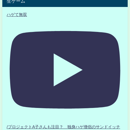
生ゲーム
ハゲて無双
/プロジェクトA子さんも注目？ 独身ハゲ僧侶のサンドイッチ