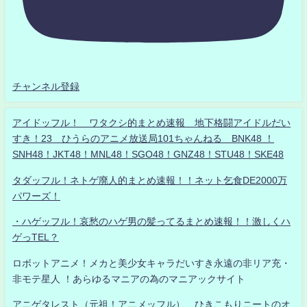
チャンネル登録
アイドッフル！ ワタクシ的まとめ速報 地下格闘アイドルだい
すき！23 ひうらのアニメ放送局101ちゃんねる BNK48 ！
SNH48！JKT48！MNL48！SGO48！GNZ48！STU48！SKE48
タダッフル！ネトゲ廃人的まとめ速報！！ネット乞食DE2000万
パワーズ！
・ハゲッフル！哀愁のハゲ男の髪ってるまとめ速報！！激しくハ
ゲっTEL？
ロボットアニメ！メカと美少女キャラだいすき永遠の非リア充・
非モテ星人 ！あらゆるマニアの為のマニアックサイト
アニゲタレスト（元祖！アニメッフル） ひきこもりニートのオ