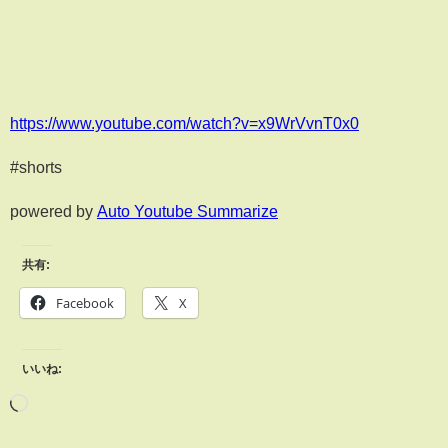
https://www.youtube.com/watch?v=x9WrVvnT0x0
#shorts
powered by
Auto Youtube Summarize
共有:
Facebook
X
いいね: