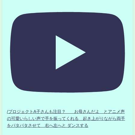
/プロジェクトA子さんも注目？ お母さんだよ とアニメ声
の可愛いらしい声で手を振ってくれる 起き上がりながら両手
をパタパタさせて 右へ左へと ダンスする