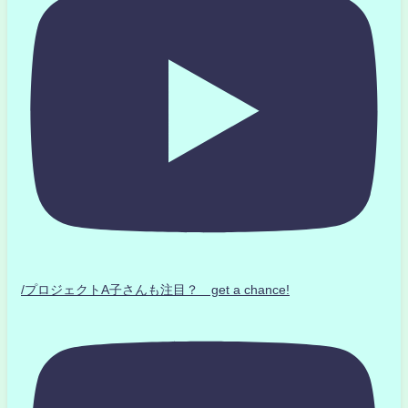
/プロジェクトA子さんも注目？ get a chance!