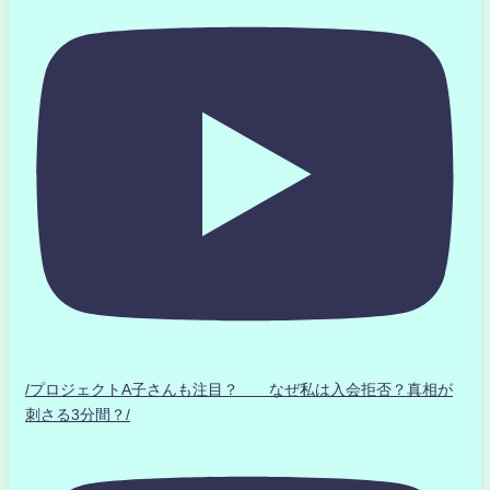
/プロジェクトA子さんも注目？ なぜ私は入会拒否？真相が
刺さる3分間？/