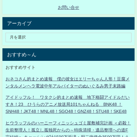
お問い合せ
アーカイブ
おすすめ～ん
おすすめサイト
おネコさん的まとめ速報 僕の彼女はエリーちゃん人形！豆腐メ
ンタルメンヘラ電波中年アルバイターのぬいぐるみ男子末路編
アイドッフル！ ワタクシ的まとめ速報 地下格闘アイドルだい
すき！23 ひうらのアニメ放送局101ちゃんねる BNK48 ！
SNH48！JKT48！MNL48！SGO48！GNZ48！STU48！SKE48
ヒウラッフルのハーニーフィニッシュゴミ屋敷補完計画 ＜必殺！
生前整理人！孤立し孤独死からの～特殊清掃・遺品整理への道F
完結編＞ キャッシング計1500万返済：厨二病借金3500万円！う