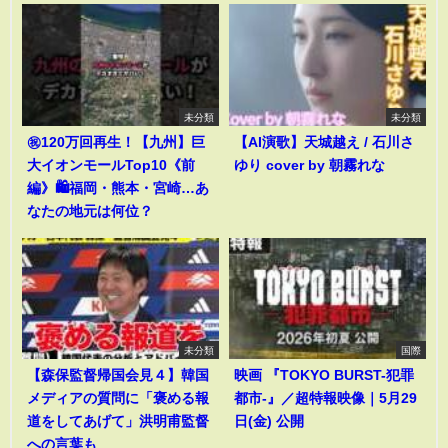
未分類
未分類
㊗️120万回再生！【九州】巨
【AI演歌】天城越え / 石川さ
大イオンモールTop10《前
ゆり cover by 朝霧れな
編》🛍️福岡・熊本・宮崎…あ
なたの地元は何位？
未分類
国際
【森保監督帰国会見４】韓国
映画 『TOKYO BURST-犯罪
メディアの質問に「褒める報
都市-』／超特報映像｜5月29
道をしてあげて」洪明甫監督
日(金) 公開
への言葉も