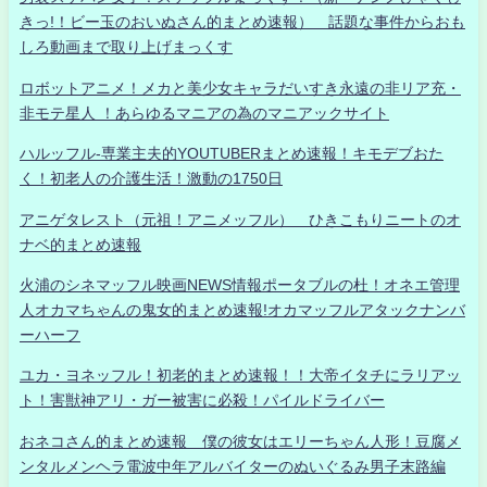
きっ!！ビー玉のおいぬさん的まとめ速報） 話題な事件からおも
しろ動画まで取り上げまっくす
ロボットアニメ！メカと美少女キャラだいすき永遠の非リア充・
非モテ星人 ！あらゆるマニアの為のマニアックサイト
ハルッフル-専業主夫的YOUTUBERまとめ速報！キモデブおた
く！初老人の介護生活！激動の1750日
アニゲタレスト（元祖！アニメッフル） ひきこもりニートのオ
ナベ的まとめ速報
火浦のシネマッフル映画NEWS情報ポータブルの杜！オネエ管理
人オカマちゃんの鬼女的まとめ速報!オカマッフルアタックナンバ
ーハーフ
ユカ・ヨネッフル！初老的まとめ速報！！大帝イタチにラリアッ
ト！害獣神アリ・ガー被害に必殺！パイルドライバー
おネコさん的まとめ速報 僕の彼女はエリーちゃん人形！豆腐メ
ンタルメンヘラ電波中年アルバイターのぬいぐるみ男子末路編