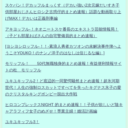
スケバン！デカッフルまっくす（デカい強い2次元嫁だいすき子
供部屋おじさんヒロシ之古惑仔的まとめ速報）話題な動画取り上
げMAX！デカいは正義刑事編
アキヨッフル-！ネオニートスケ番長のエキストラ芸能情報局！
（子ども部屋おばさんの自宅警備員的まとめ速報）
[ヨシヨシロッフル-！！-素浪人勇者カツオンの未解決事件簿へよ
うこそYOUKO！のナンノ洋子のはなしは信じるな編）]
モリッフル！ 50代無職独身的まとめ速報！有益便利情報サイ
トの杜 モリッフル
ユキユキッフル2！ど底辺的一同驚愕騒然まとめ速報！超氷河期
世代！人生の強制ロスカットですべてを失ったキグナス氷子の愛
のクリスタルキングボンビー脱出大作戦
ヒロコンプレックスNIGHT 的まとめ速報！！子供が欲しいど陰キ
ャアラフィフ女子のめざせ！専業主婦！婚活計画編
ユキユキッフル3！