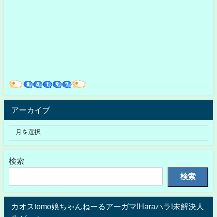
アーカイブ
検索
検索
カオスtomo娘ちゃんねーるアーガマ!Haraハラ!未解決人