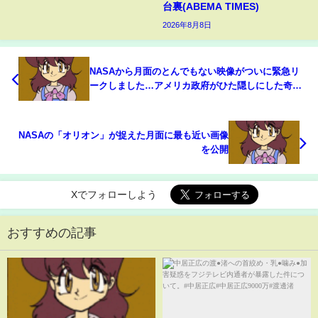
台裏(ABEMA TIMES)
2026年8月8日
NASAから月面のとんでもない映像がついに緊急リ
ークしました…アメリカ政府がひた隠しにした奇妙
なUFOの正体と秘密、日本でも公式発表された明ら
かにおかしい謎の存在【都市伝説 2024年】
NASAの「オリオン」が捉えた月面に最も近い画像
を公開
Xでフォローしよう
おすすめの記事