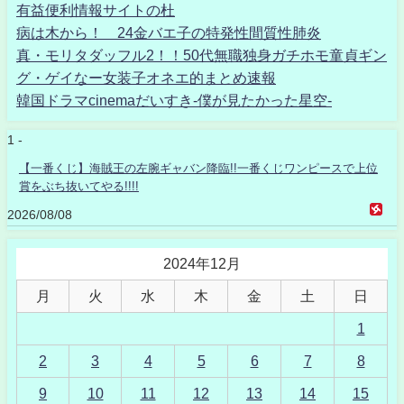
有益便利情報サイトの杜
病は木から！ 24金バエ子の特発性間質性肺炎
真・モリタダッフル2！！50代無職独身ガチホモ童貞ギン
グ・ゲイなー女装子オネエ的まとめ速報
韓国ドラマcinemaだいすき-僕が見たかった星空-
1 -
【一番くじ】海賊王の左腕ギャバン降臨!!一番くじワンピースで上位
賞をぶち抜いてやる!!!!
2026/08/08
2024年12月
月
火
水
木
金
土
日
1
2
3
4
5
6
7
8
9
10
11
12
13
14
15