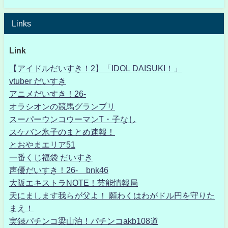
Links
Link
【アイドルだいすき！2】「IDOL DAISUKI！」
vtuber だいすき
アニメだいすき！26-
オラシオンの競馬グランプリ
スーパーウンコウーマンT・子なし
スケバン氷子のまとめ速報！
とおやまエリア51
一番くじ福袋 だいすき
声優だいすき！26- bnk46
大阪エキストラNOTE！芸能情報局
天にまします我らが父よ！ 願わくはわがドル円を守りた
まえ！
実録パチンコ梁山泊！パチンコakb108道