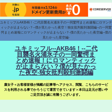
ユキミッフルAKB46！-二代目襲名火浦氷子の一同驚愕まとめ速報にロマンテ
ィックが止まらない？--僕が見たかった夜空！独女批判殺到激闘編--の一同驚
愕まとめ速報にロマンティックが止まらない？-僕の見たかった夜空編--僕の
見たかった星空編-
ユキミッフル--AKB46！--二代
目襲名火浦氷子の一同驚愕ま
とめ速報！にロマンティック
が止まらない？僕が見たかっ
た夜空-独女批判殺到激闘編
腐女子＜お客様皆様が掲載の記事等へアクセス、閲覧、こちらのサービ
スを利用される事でかろうじて運営できています＞本日は足元が悪い中
ご足労頂き誠に有難うございます。