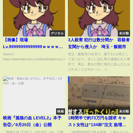
デジタル
未分類
【画像】現場
3人殺害 犯行は数分間か 容疑者
Lv.99999999999999ｗｗｗｗｗ
玄関から侵入か 埼玉・飯能市
ｗｗｗｗｗｗｗｗｗｗｗｗｗｗ
Source:
埼玉・飯能市の住宅で、親子3人が死亡し
https://newmatosoku.com/feed/main/rss2.xml...
て見つかり、近くに住む男が逮捕された事
ｗｗｗｗｗｗｗｗｗｗｗ
件で、男は、数分の間に犯行に及んだとみ
られることがわかった。 1...
映画
未分類
映画『孤狼の血 LEVEL2』本予
1時間半で約73万円を請求 キャ
告②／8月20日（金）公開
スト女性は“134杯”注文 急増す
る「ぼったくり」の手口とは｜
『孤狼の血 LEVEL2』8月20日（金）公開
「1時間5000円で飲み放題」と声をかけら