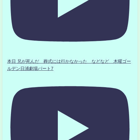
本日 兄が死んだ 葬式には行かなかった などなど 木曜ゴー
ルデン日浦劇場パート7