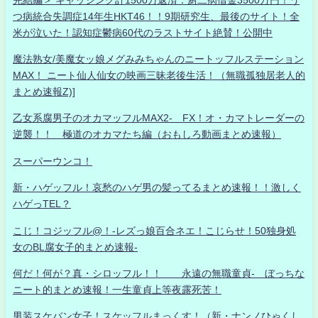
つ病統合失調症14年生HKT46！！9期研究生、最後のサイト！全
米が泣いた！認知症鬱病60代のラストサイト絶賛！公開中
魔法熟女/美魔女ッ娘メグみみちゃんのニートッフルステーション
MAX！ ニート仙人仙女の映画三昧老後生活！（無職孤独居老人的
まとめ速報Z)]
乙女系腐男子のオカマッフルMAX2- FX！オ・カマトレーダーの
逆襲！！ 極道のオカマたち編（おもしろ動画まとめ速報）
スーパーウンコ！
新・ハゲッフル！哀愁のハゲ男の髪ってるまとめ速報！！激しく
ハゲっTEL？
こじ！コジッフル@！-レズっ娘百合ネエ！こじらせ！50独身処
女のBL腐女子的まとめ速報-
何だ！何が？真・シロッフル！！ 永遠の無職童貞- ぼっちな
ニート的まとめ速報！一生童貞上等夜露死苦！
男装スケバン女子！スケッフルまっくす！（新・ナンノひゃくし