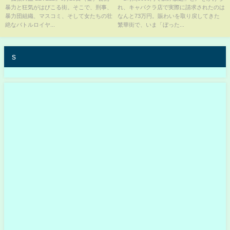
暴力と狂気がはびこる街。そこで、刑事、
れ、キャバクラ店で実際に請求されたのは
TBS NEWS DIG
暴力団組織、マスコミ、そして女たちの壮
なんと73万円。賑わいを取り戻してきた
絶なバトルロイヤ...
繁華街で、いま「ぼった...
s