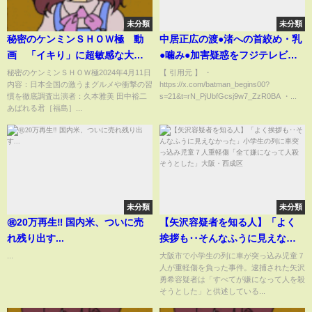
未分類
未分類
秘密のケンミンＳＨＯＷ極 動
中居正広の渡●渚への首絞め・乳
画 「イキり」に超敏感な大阪
●噛み●加害疑惑をフジテレビ内
府民 2024年4月11日
通者が暴露した件について。#中
秘密のケンミンＳＨＯＷ極2024年4月11日
【 引用元 】 ・
内容：日本全国の激うまグルメや衝撃の習
https://x.com/batman_begins00?
居正広#中居正広9000万#渡邊渚
慣を徹底調査出演者：久本雅美 田中裕二
s=21&t=rN_PjUbfGcsj9w7_ZzR0BA ・...
あばれる君［福島］...
未分類
未分類
㊗️20万再生‼︎ 国内米、ついに売
【矢沢容疑者を知る人】「よく
れ残り出す...
挨拶も‥そんなふうに見えなか
った」小学生の列に車突っ込み
...
大阪市で小学生の列に車が突っ込み児童７
人が重軽傷を負った事件。逮捕された矢沢
児童７人重軽傷「全て嫌になっ
勇希容疑者は「すべてが嫌になって人を殺
て人殺そうとした」大阪・西成
そうとした」と供述している...
区