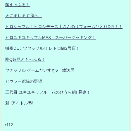
萌えっふる！
天にまします我ら！
ヒロシッフル！ヒロシデース山さんのリフォームひとりDIY！！
ヒロユキユキッフルMAX！スーパークッキング！
徹夜DEテツヤッフル!！レトロ館2号店！
剛Q超児ともっふる！
ヤナッフル ゲームだいすき6！放送局
ヒウラー総統の野望
三代目 ユキユキッフル 花のひうら組! 見参！
魁!!アイドル塾!
t112