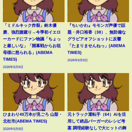
「ミドルキック炸裂」鈴木優
『ちいかわ』モモンガ声優で話
磨、強烈腹蹴り→今季初イエロ
題・井口裕香（38）、無防備な
ーカードにファン物議「ちょっ
グラビアオフショットに反響
と厳しいな」「開幕戦からお祖
「たまりませんねっ」(ABEMA
母様に怒られる」(ABEMA
TIMES)
TIMES)
2026年8月8日
2026年8月8日
ひまわり40万本が見ごろ 山梨・
元トラック運転手（64）AIを活
北杜市(ABEMA TIMES)
用して絶品バーガーのレシピ考
案 調理経験なしで大ヒットの舞
2026年8月8日