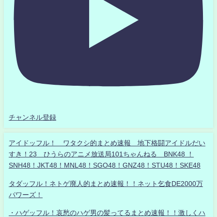
チャンネル登録
アイドッフル！ ワタクシ的まとめ速報 地下格闘アイドルだい
すき！23 ひうらのアニメ放送局101ちゃんねる BNK48 ！
SNH48！JKT48！MNL48！SGO48！GNZ48！STU48！SKE48
タダッフル！ネトゲ廃人的まとめ速報！！ネット乞食DE2000万
パワーズ！
・ハゲッフル！哀愁のハゲ男の髪ってるまとめ速報！！激しくハ