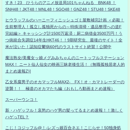
すき！23 ひうらのアニメ放送局101ちゃんねる BNK48 ！
SNH48！JKT48！MNL48！SGO48！GNZ48！STU48！SKE48
ヒウラッフルのハーニーフィニッシュゴミ屋敷補完計画 ＜必殺！
生前整理人！孤立し孤独死からの～特殊清掃・遺品整理への道F
完結編＞ キャッシング計1500万返済：厨二病借金3500万円！う
つ病統合失調症14年生HKT46！！9期研究生、最後のサイト！全
米が泣いた！認知症鬱病60代のラストサイト絶賛！公開中
魔法熟女/美魔女ッ娘メグみみちゃんのニートッフルステーション
MAX！ ニート仙人仙女の映画三昧老後生活！（無職孤独居老人的
まとめ速報Z)]
乙女系腐男子のオカマッフルMAX2- FX！オ・カマトレーダーの
逆襲！！ 極道のオカマたち編（おもしろ動画まとめ速報）
スーパーウンコ！
新・ハゲッフル！哀愁のハゲ男の髪ってるまとめ速報！！激しく
ハゲっTEL？
こじ！コジッフル@！-レズっ娘百合ネエ！こじらせ！50独身処