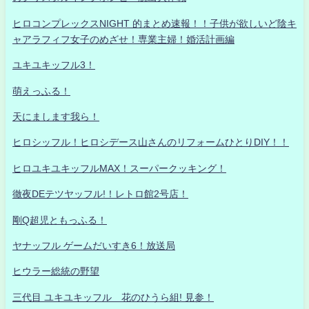
ヒロコンプレックスNIGHT 的まとめ速報！！子供が欲しいど陰キ
ャアラフィフ女子のめざせ！専業主婦！婚活計画編
ユキユキッフル3！
萌えっふる！
天にまします我ら！
ヒロシッフル！ヒロシデース山さんのリフォームひとりDIY！！
ヒロユキユキッフルMAX！スーパークッキング！
徹夜DEテツヤッフル!！レトロ館2号店！
剛Q超児ともっふる！
ヤナッフル ゲームだいすき6！放送局
ヒウラー総統の野望
三代目 ユキユキッフル 花のひうら組! 見参！