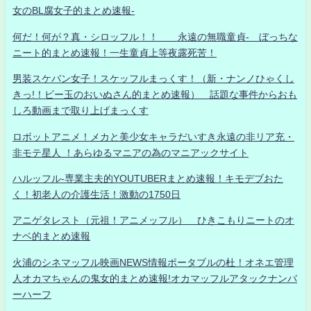
女のBL腐女子的まとめ速報-
何だ！何が？真・シロッフル！！ 永遠の無職童貞- ぼっちな
ニート的まとめ速報！一生童貞上等夜露死苦！
男装スケバン女子！スケッフルまっくす！（新・ナンノひゃくし
きっ!！ビー玉のおいぬさん的まとめ速報） 話題な事件からおも
しろ動画まで取り上げまっくす
ロボットアニメ！メカと美少女キャラだいすき永遠の非リア充・
非モテ星人 ！あらゆるマニアの為のマニアックサイト
ハルッフル-専業主夫的YOUTUBERまとめ速報！キモデブおた
く！初老人の介護生活！激動の1750日
アニゲタレスト（元祖！アニメッフル） ひきこもりニートのオ
ナベ的まとめ速報
火浦のシネマッフル映画NEWS情報ポータブルの杜！オネエ管理
人オカマちゃんの鬼女的まとめ速報!オカマッフルアタックナンバ
ーハーフ