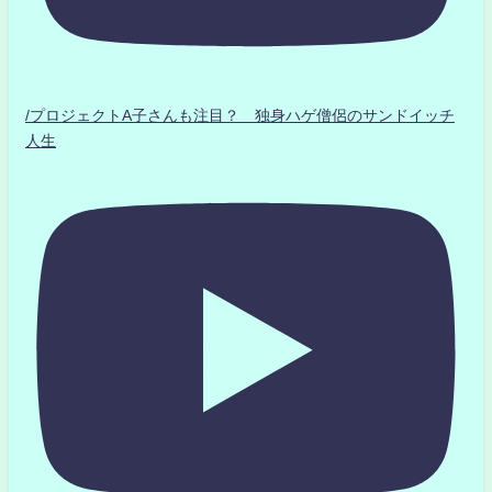
/プロジェクトA子さんも注目？ 独身ハゲ僧侶のサンドイッチ
人生