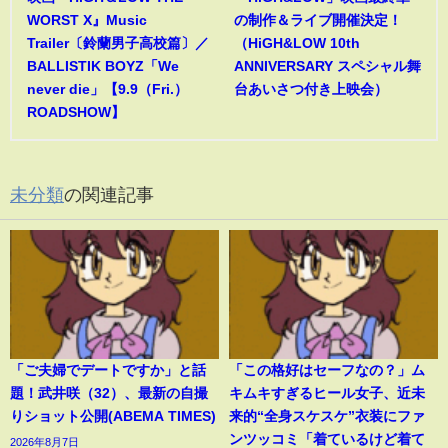
WORST X』Music
の制作＆ライブ開催決定！
Trailer〔鈴蘭男子高校篇〕／
（HiGH&LOW 10th
BALLISTIK BOYZ「We
ANNIVERSARY スペシャル舞
never die」【9.9（Fri.）
台あいさつ付き上映会）
ROADSHOW】
未分類
の関連記事
「ご夫婦でデートですか」と話
「この格好はセーフなの？」ム
題！武井咲（32）、最新の自撮
キムキすぎるヒール女子、近未
りショット公開(ABEMA TIMES)
来的“全身スケスケ”衣装にファ
ンツッコミ「着ているけど着て
2026年8月7日