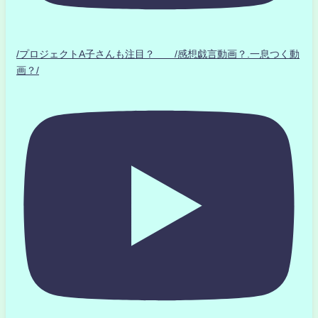
/プロジェクトA子さんも注目？ /感想戯言動画？.一息つく動
画？/