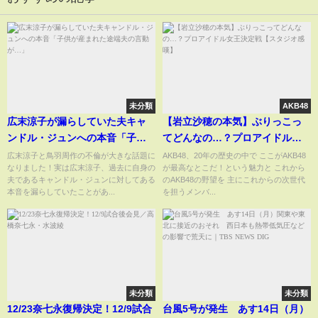
未分類
AKB48
広末涼子が漏らしていた夫キャ
【岩立沙穂の本気】ぶりっこっ
ンドル・ジュンへの本音「子供
てどんなの…？プロアイドル女
が産まれた途端夫の言動が…」
王決定戦【スタジオ感嘆】
広末涼子と鳥羽周作の不倫が大きな話題に
AKB48、20年の歴史の中で ここがAKB48
なりました！実は広末涼子、過去に自身の
が最高なとこだ！という魅力と これから
夫であるキャンドル・ジュンに対してある
のAKB48の野望を 主にこれからの次世代
本音を漏らしていたことがあ...
を担うメンバ...
未分類
未分類
12/23奈七永復帰決定！12/9試合
台風5号が発生 あす14日（月）