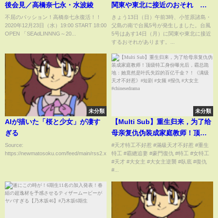
後会見／高橋奈七永・水波綾
関東や東北に接近のおそれ 西
日本も熱帯低気圧などの影響で
不屈のパッション！高橋奈七永復活！！
きょう13日（日）午前3時、小笠原諸島・
2020年12月23日（水）19:00 START 18:00
父島の南で台風5号が発生しました。台風
荒天に｜TBS NEWS DIG
OPEN 「SEAdLINNNG～20...
5号はあす14日（月）に関東や東北に接近
するおそれがあります。...
未分類
未分類
AIが描いた「桜と少女」が凄す
【Multi Sub】重生归来，为了给
ぎる
母亲复仇伪装成家庭教师！顶级
特工身份曝光后，霸总跪地：她
Source:
#天才特工不好惹 #滿級天才不好惹 #重生
https://newmatosoku.com/feed/main/rss2.xml...
特工 #霸總追妻 #豪門復仇 #特工 #女特工
竟然是叶氏失踪的百亿千金？！
#天才 #大女主 #大女主逆襲 #臥底 #復仇
《满级天才不好惹》#短剧 #女频
#...
#报仇 #大女主 #chinesedrama