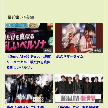
最近書いた記事
未分類
未分類
【Suno AI v5】Persona機能
恋のサマータイム
リニューアル－歌だけを真似
る新しいペルソナ
映画
映画
映画『HiGH＆LOW THE
「HiGH&LOW」映画最終章