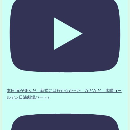
本日 兄が死んだ 葬式には行かなかった などなど 木曜ゴー
ルデン日浦劇場パート7