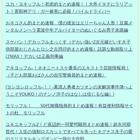
ユカ・ヨネッフル！初老的まとめ速報！！大帝イタチにラリアッ
ト！害獣神アリ・ガー被害に必殺！パイルドライバー
おネコさん的まとめ速報 僕の彼女はエリーちゃん人形！豆腐メ
ンタルメンヘラ電波中年アルバイターのぬいぐるみ男子末路編
スケバン！デカッフルまっくす（デカい強い2次元嫁だいすき子
供部屋おじさんヒロシ之古惑仔的まとめ速報）話題な動画取り上
げMAX！デカいは正義刑事編
アキヨッフル-！ネオニートスケ番長のエキストラ芸能情報局！
（子ども部屋おばさんの自宅警備員的まとめ速報）
[ヨシヨシロッフル-！！-素浪人勇者カツオンの未解決事件簿へよ
うこそYOUKO！のナンノ洋子のはなしは信じるな編）]
モリッフル！ 50代無職独身的まとめ速報！有益便利情報サイ
トの杜 モリッフル
ユキユキッフル2！ど底辺的一同驚愕騒然まとめ速報！超氷河期
世代！人生の強制ロスカットですべてを失ったキグナス氷子の愛
のクリスタルキングボンビー脱出大作戦