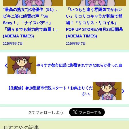
“最高の熟女”沢地優佳（51）、
「いつもと違う雰囲気でかわい
ビキニ姿に絶賛の声「So
い」リコリコキャラが和装で登
Sexy！」「ナイスバディ」
場！『リコリス・リコイル』
「隅々までも魅力的で綺麗！」
POP UP STOREが8月28日開幕
(ABEMA TIMES)
(ABEMA TIMES)
2026年8月7日
2026年8月7日
やりすぎ都市伝説に影響されすぎな奴らが作った曲
【生配信】参加型都市伝説スタート！お集まりくだ
さい。
Xでフォローしよう
おすすめの記事