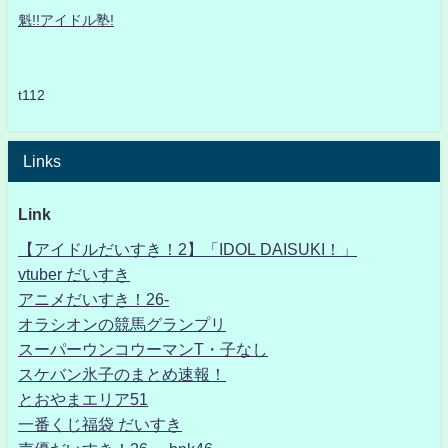
魁!!アイドル塾!
t112
Links
Link
【アイドルだいすき！2】「IDOL DAISUKI！」
vtuber だいすき
アニメだいすき！26-
オラシオンの競馬グランプリ
スーパーウンコウーマンT・子なし
スケバン氷子のまとめ速報！
とおやまエリア51
一番くじ福袋 だいすき