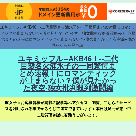
ユキミッフルAKB46！-二代目襲名火浦氷子の一同驚愕まとめ速報にロマンテ
ィックが止まらない？--僕が見たかった夜空！独女批判殺到激闘編--の一同驚
愕まとめ速報にロマンティックが止まらない？-僕の見たかった夜空編--僕の
見たかった星空編-
ユキミッフル--AKB46！--二代
目襲名火浦氷子の一同驚愕ま
とめ速報！にロマンティック
が止まらない？僕が見たかっ
た夜空-独女批判殺到激闘編
腐女子＜お客様皆様が掲載の記事等へアクセス、閲覧、こちらのサービ
スを利用される事でかろうじて運営できています＞本日は足元が悪い中
ご足労頂き誠に有難うございます。