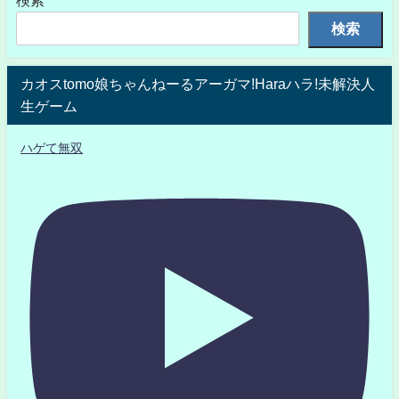
検索
カオスtomo娘ちゃんねーるアーガマ!Haraハラ!未解決人
生ゲーム
ハゲて無双