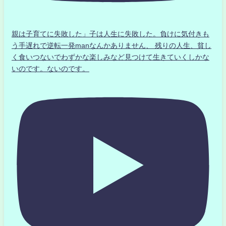
親は子育てに失敗した」子は人生に失敗した。負けに気付きも
う手遅れで逆転一発manなんかありません、 残りの人生、貧し
く食いつないでわずかな楽しみなど見つけて生きていくしかな
いのです。ないのです。