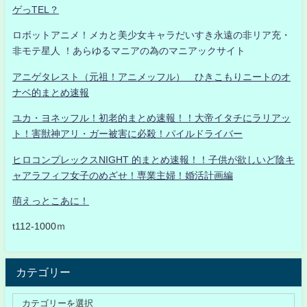
ゲっTEL？
ロボットアニメ！メカと美少女キャラだいすき永遠の非リア充・
非モテ星人 ！あらゆるマニアの為のマニアックサイト
アニゲタレスト（元祖！アニメッフル） ひきこもりニートのオ
ナベ的まとめ速報
ユカ・ヨネッフル！初老的まとめ速報！！大帝イタチにラリアッ
ト！害獣神アリ・ガー被害に必殺！パイルドライバー
ヒロコンプレックスNIGHT 的まとめ速報！！子供が欲しいど陰キ
ャアラフィフ女子のめざせ！専業主婦！婚活計画編
萌えっとこあに！
t112-1000ｍ
カテゴリー