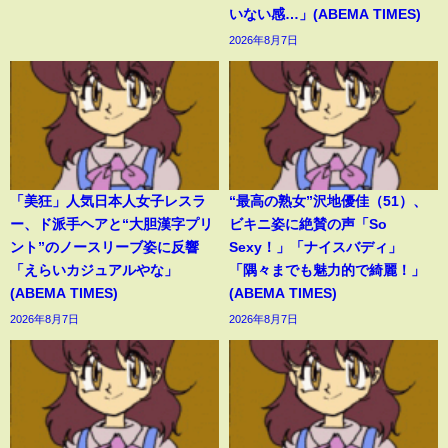
いない感…」(ABEMA TIMES)
2026年8月7日
「美狂」人気日本人女子レスラ
“最高の熟女”沢地優佳（51）、
ー、ド派手ヘアと“大胆漢字プリ
ビキニ姿に絶賛の声「So
ント”のノースリーブ姿に反響
Sexy！」「ナイスバディ」
「えらいカジュアルやな」
「隅々までも魅力的で綺麗！」
(ABEMA TIMES)
(ABEMA TIMES)
2026年8月7日
2026年8月7日