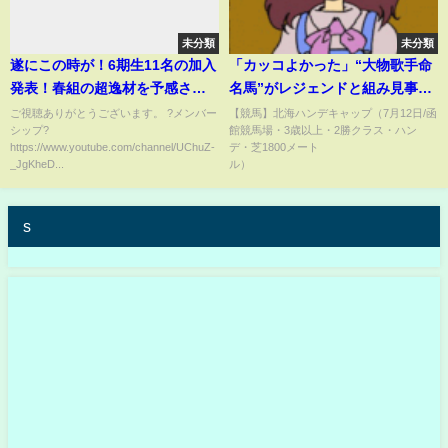
未分類
未分類
遂にこの時が！6期生11名の加入
「カッコよかった」“大物歌手命
発表！春組の超逸材を予感させ
名馬”がレジェンドと組み見事な
るティザームービーがヤバすぎ
大逃げ…惜敗も人馬の奮闘にフ
ご視聴ありがとうございます。 ?メンバー
【競馬】北海ハンデキャップ（7月12日/函
シップ?
館競馬場・3歳以上・2勝クラス・ハン
る【乃木坂46】#乃木坂6期生
ァン胸熱「人生初競馬、楽しか
https://www.youtube.com/channel/UChuZ-
デ・芝1800メート
った！」(ABEMA TIMES)
_JgKheD...
ル） ..
s