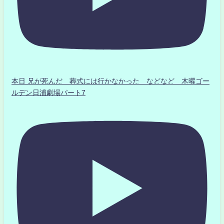
本日 兄が死んだ 葬式には行かなかった などなど 木曜ゴー
ルデン日浦劇場パート7