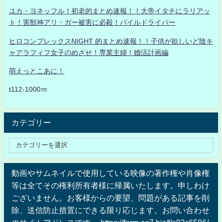
ユカ・ヨネッフル！初老的まとめ速報！！大帝イタチにラリアッ
ト！害獣神アリ・ガー被害に必殺！パイルドライバー
ヒロコンプレックスNIGHT 的まとめ速報！！子供が欲しいど陰キ
ャアラフィフ女子のめざせ！専業主婦！婚活計画編
萌えっとこあに！
t112-1000ｍ
カテゴリー
動画やサムネイルで使用している映像の著作権や肖像権
等は全てその権利所有者様に帰属いたします。申しわけ
ございません。お客様からの要望、問題がある記事を削
除、送信防止措置にできる限り応じます。お問い合わせ