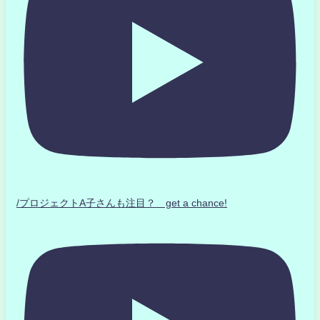
/プロジェクトA子さんも注目？ get a chance!