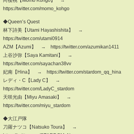
向後桃【Momo Kohgo】 →
https://twitter.com/momo_kohgo
◆Queen’s Quest
林下詩美【Utami Hayashishita】 →
https://twitter.com/utami0914
AZM【Azumi】 → https://twitter.com/azumikan1411
上谷沙弥【Saya Kamitani】 →
https://twitter.com/sayachan38vv
妃南【Hina】 → https://twitter.com/stardom_qq_hina
レディ・C【Lady C】 →
https://twitter.com/LadyC_stardom
天咲光由【Miyu Amasaki】 →
https://twitter.com/miyu_stardom
◆大江戸隊
刀羅ナツコ【Natsuko Toura】 →