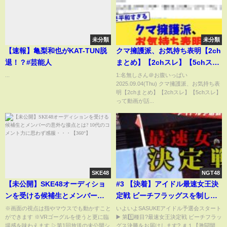
未分類
未分類
【速報】亀梨和也がKAT-TUN脱
クマ擁護派、お気持ち表明【2ch
退！？#芸能人
まとめ】【2chスレ】【5chス
レ】
...
1:名無しさん＠お腹いっぱい
2025.09.04(Thu) クマ擁護派、お気持ち表
明【2chまとめ】【2chスレ】【5chスレ】
って動画が話...
SKE48
NGT48
【未公開】SKE48オーディショ
#3 【決着】アイドル最速女王決
ンを受ける候補生とメンバーの
定戦 ビーチフラッグスを制した
意外な接点とは? 10代のコメン
のは？SASUKEアイドル予選会
※画面の視点は指やマウスでも動かすこと
いよいよSASUKEアイドル予選会スタート
ができます ※VRゴーグルを使うと更に臨
▶️ 第1️⃣種目?最速女王決定戦 ビーチフラッ
ト力に思わず感服・・・
2025
場感を味わえます ▷第1回放送の未公開シ
グス決勝をお届けします? ＃１【激闘開