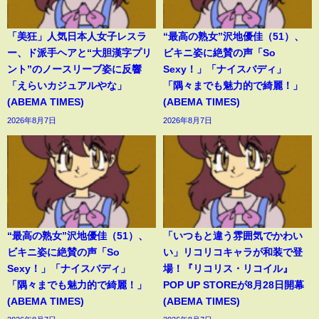
「美狂」人気日本人女子レスラ
“最高の熟女”沢地優佳（51）、
ー、ド派手ヘアと“大胆漢字プリ
ビキニ姿に絶賛の声「So
ント”のノースリーブ姿に反響
Sexy！」「ナイスバディ」
「えらいカジュアルやな」
「隅々までも魅力的で綺麗！」
(ABEMA TIMES)
(ABEMA TIMES)
2026年8月7日
2026年8月7日
“最高の熟女”沢地優佳（51）、
「いつもと違う雰囲気でかわい
ビキニ姿に絶賛の声「So
い」リコリコキャラが和装で登
Sexy！」「ナイスバディ」
場！『リコリス・リコイル』
「隅々までも魅力的で綺麗！」
POP UP STOREが8月28日開幕
(ABEMA TIMES)
(ABEMA TIMES)