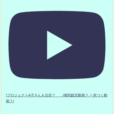
/プロジェクトA子さんも注目？ /感想戯言動画？.一息つく動
画？/