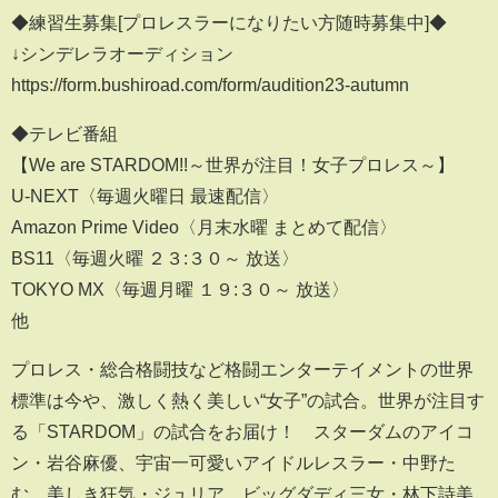
◆練習生募集[プロレスラーになりたい方随時募集中]◆
↓シンデレラオーディション
https://form.bushiroad.com/form/audition23-autumn
◆テレビ番組
【We are STARDOM!!～世界が注目！女子プロレス～】
U-NEXT〈毎週火曜日 最速配信〉
Amazon Prime Video〈月末水曜 まとめて配信〉
BS11〈毎週火曜 ２３:３０～ 放送〉
TOKYO MX〈毎週月曜 １９:３０～ 放送〉
他
プロレス・総合格闘技など格闘エンターテイメントの世界
標準は今や、激しく熱く美しい“女子”の試合。世界が注目す
る「STARDOM」の試合をお届け！ スターダムのアイコ
ン・岩谷麻優、宇宙一可愛いアイドルレスラー・中野た
む、美しき狂気・ジュリア、ビッグダディ三女・林下詩美