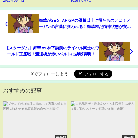
2026年8月7日
2026年8月7日
舞華が5★STAR GPの優勝以上に得たものとは！メ
ーガンの言葉に救われる！舞華未だ精神状態が安定
せず！スターダム【STARDOM】
【スターダム】舞華 vs 林下詩美のライバル同士のワ
ールド王座戦！渡辺桃が赤いベルトに挑戦表明！舞
華はメーガン・ベーンを次の挑戦者に指名！-3.20名
古屋大会-【STARDOM】
Xでフォローしよう
おすすめの記事
未分類
未分類