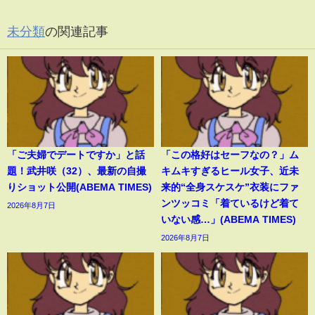
未分類
の関連記事
「ご夫婦でデートですか」と話
「この格好はセーフなの？」ム
題！武井咲（32）、最新の自撮
キムキすぎるヒール女子、近未
りショット公開(ABEMA TIMES)
来的“全身スケスケ”衣装にファ
ンツッコミ「着ているけど着て
2026年8月7日
いない感…」(ABEMA TIMES)
2026年8月7日