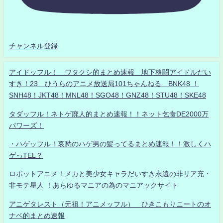
チャンネル登録
アイドッフル！ ワタクシ的まとめ速報 地下格闘アイドルだい
すき！23 ひうらのアニメ放送局101ちゃんねる BNK48 ！
SNH48！JKT48！MNL48！SGO48！GNZ48！STU48！SKE48
タダッフル！ネトゲ廃人的まとめ速報！！ネット乞食DE2000万
パワーズ！
・ハゲッフル！哀愁のハゲ男の髪ってるまとめ速報！！激しくハ
ゲっTEL？
ロボットアニメ！メカと美少女キャラだいすき永遠の非リア充・
非モテ星人 ！あらゆるマニアの為のマニアックサイト
アニゲタレスト（元祖！アニメッフル） ひきこもりニートのオ
ナベ的まとめ速報