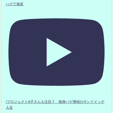
ハゲて無双
/プロジェクトA子さんも注目？ 独身ハゲ僧侶のサンドイッチ
人生