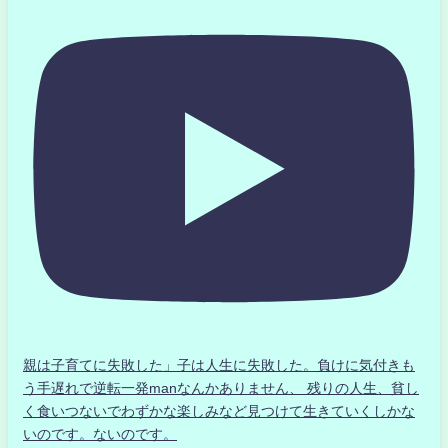
親は子育てに失敗した」子は人生に失敗した。負けに気付きも
う手遅れで逆転一発manなんかありません、 残りの人生、貧し
く食いつないでわずかな楽しみなど見つけて生きていくしかな
いのです。ないのです。