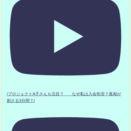
/プロジェクトA子さんも注目？ なぜ私は入会拒否？真相が
刺さる3分間？/