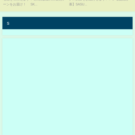
【360°】
ーンをお届け！ SK...
幕】SASU...
s