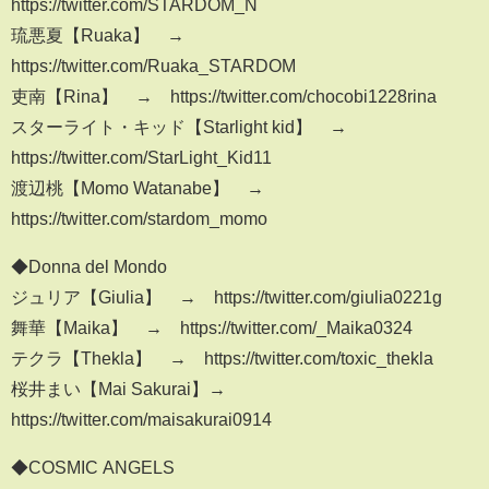
https://twitter.com/STARDOM_N
琉悪夏【Ruaka】 →
https://twitter.com/Ruaka_STARDOM
吏南【Rina】 → https://twitter.com/chocobi1228rina
スターライト・キッド【Starlight kid】 →
https://twitter.com/StarLight_Kid11
渡辺桃【Momo Watanabe】 →
https://twitter.com/stardom_momo
◆Donna del Mondo
ジュリア【Giulia】 → https://twitter.com/giulia0221g
舞華【Maika】 → https://twitter.com/_Maika0324
テクラ【Thekla】 → https://twitter.com/toxic_thekla
桜井まい【Mai Sakurai】→
https://twitter.com/maisakurai0914
◆COSMIC ANGELS