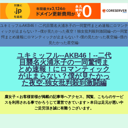
ユキミッフルAKB46！-二代目襲名火浦氷子の一同驚愕まとめ速報にロマンテ
ィックが止まらない？--僕が見たかった夜空！独女批判殺到激闘編--の一同驚
愕まとめ速報にロマンティックが止まらない？-僕の見たかった夜空編--僕の
見たかった星空編-
ユキミッフル--AKB46！--二代
目襲名火浦氷子の一同驚愕ま
とめ速報！にロマンティック
が止まらない？僕が見たかっ
た夜空-独女批判殺到激闘編
腐女子＜お客様皆様が掲載の記事等へアクセス、閲覧、こちらのサービ
スを利用される事でかろうじて運営できています＞本日は足元が悪い中
ご足労頂き誠に有難うございます。