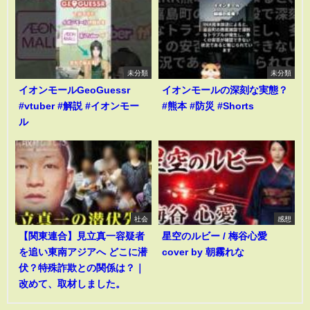
未分類
未分類
イオンモールGeoGuessr
イオンモールの深刻な実態？
#vtuber #解説 #イオンモー
#熊本 #防災 #Shorts
ル
社会
感想
【関東連合】見立真一容疑者
星空のルビー / 梅谷心愛
を追い東南アジアへ どこに潜
cover by 朝霧れな
伏？特殊詐欺との関係は？｜
改めて、取材しました。