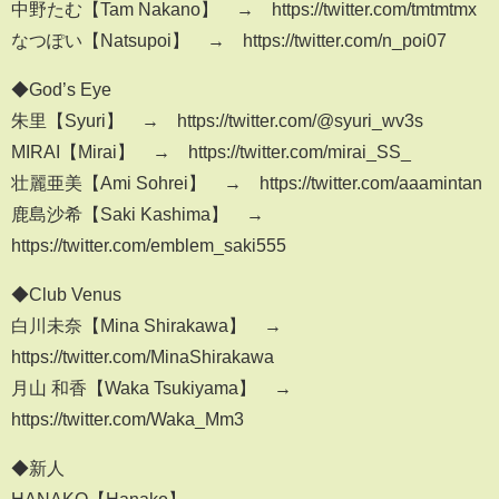
中野たむ【Tam Nakano】 → https://twitter.com/tmtmtmx
なつぽい【Natsupoi】 → https://twitter.com/n_poi07
◆God’s Eye
朱里【Syuri】 → https://twitter.com/@syuri_wv3s
MIRAI【Mirai】 → https://twitter.com/mirai_SS_
壮麗亜美【Ami Sohrei】 → https://twitter.com/aaamintan
鹿島沙希【Saki Kashima】 →
https://twitter.com/emblem_saki555
◆Club Venus
白川未奈【Mina Shirakawa】 →
https://twitter.com/MinaShirakawa
月山 和香【Waka Tsukiyama】 →
https://twitter.com/Waka_Mm3
◆新人