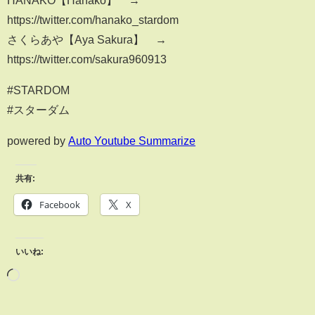
HANAKO【Hanako】 →
https://twitter.com/hanako_stardom
さくらあや【Aya Sakura】 →
https://twitter.com/sakura960913
#STARDOM
#スターダム
powered by
Auto Youtube Summarize
共有:
Facebook
X
いいね: