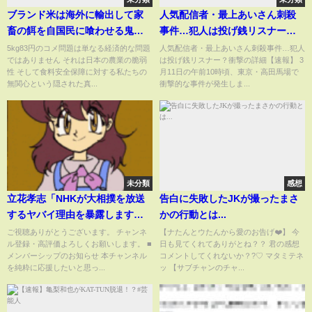
ブランド米は海外に輸出して家
人気配信者・最上あいさん刺殺
畜の餌を自国民に喰わせる鬼畜
事件…犯人は投げ銭リスナー？
政策の自公連立政権
衝撃の詳細【速報】
5kg83円のコメ問題は単なる経済的な問題
人気配信者・最上あいさん刺殺事件…犯人
ではありません それは日本の農業の脆弱
は投げ銭リスナー？衝撃の詳細【速報】 3
性 そして食料安全保障に対する私たちの
月11日の午前10時頃、東京・高田馬場で
無関心という隠された真...
衝撃的な事件が発生しま...
未分類
感想
立花孝志「NHKが大相撲を放送
告白に失敗したJKが撮ったまさ
するヤバイ理由を暴露します」
かの行動とは...
【裏話 裏社会 ヤクザ 暴力団】
ご視聴ありがとうございます。 チャンネ
【ナたんとウたんから愛のお告げ❤️】 今
ル登録・高評価よろしくお願いします。 ■
日も見てくれてありがとね？？ 君の感想
メンバーシップのお知らせ 本チャンネル
コメントしてくれないか？?♡ マタミテネ
を純粋に応援したいと思っ...
ッ 【サブチャンのチャ...