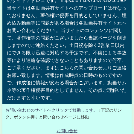
のサイトアドレスです。 https://form.os7.biz/f/c82c6596/
当サイトは各動画共有サイトへのアップロードは行なっ
ておりません、著作権の侵害を目的としていません、埋
め込み動画等に問題がある場合は各動画共有サイト元へ
お問い合わせください 。当サイトのコンテンツに関し
て、著作権等の問題がございましたら当該ページを削除
しますのでご連絡ください。土日祝を除く3営業日以内
にできる限り迅速に対応する予定です。不慮による事故
等により連絡を確認できないこともありますので何卒、
ご了承ください。まずはこちらの問い合わせよりご連絡
お願い致します。情報は作成時点の日時のものですの
で、作成後に情報が変わる場合がございます。動画サム
ネ等の著作権侵害目的としてません。その点ご理解いた
だけますと幸いです。
お問い合わせのサイトへクリックで移動します。
↓下記のリン
ク、ボタンを押すと問い合わせページに移動
お問い合せ