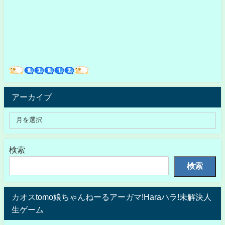
アーカイブ
検索
検索
カオスtomo娘ちゃんねーるアーガマ!Haraハラ!未解決人
生ゲーム