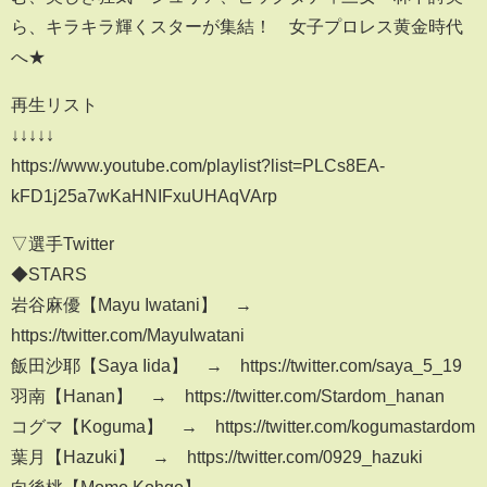
ら、キラキラ輝くスターが集結！ 女子プロレス黄金時代
へ★
再生リスト
↓↓↓↓↓
https://www.youtube.com/playlist?list=PLCs8EA-
kFD1j25a7wKaHNIFxuUHAqVArp
▽選手Twitter
◆STARS
岩谷麻優【Mayu Iwatani】 →
https://twitter.com/MayuIwatani
飯田沙耶【Saya Iida】 → https://twitter.com/saya_5_19
羽南【Hanan】 → https://twitter.com/Stardom_hanan
コグマ【Koguma】 → https://twitter.com/kogumastardom
葉月【Hazuki】 → https://twitter.com/0929_hazuki