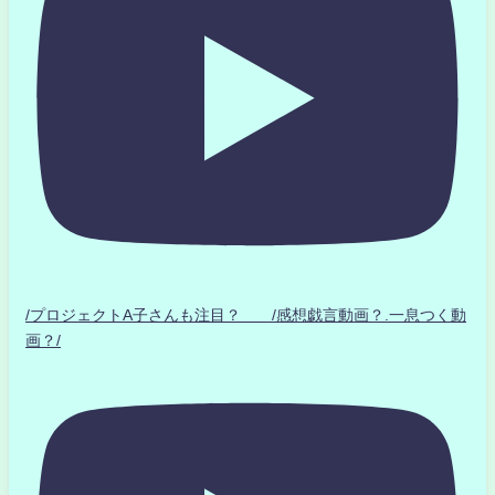
/プロジェクトA子さんも注目？ /感想戯言動画？.一息つく動
画？/