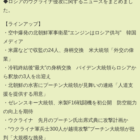
◆ロシアのウクライナ侵攻に関するニュースをまとめまし
た。
【ラインアップ】
・空中爆発の北朝鮮軍事衛星“エンジンはロシア供与” 韓国
メディア
・米露などで収監の24人、身柄交換 米大統領「外交の偉
業」
・冷戦終結後“最大”の身柄交換 バイデン大統領らロシアか
ら釈放の3人を出迎え
・北朝鮮の水害にプーチン大統領が見舞いの連絡「人道支
援を提供する用意」
・ゼレンスキー大統領、米製F16戦闘機を初公開 防空能力
の向上を期待
・ウクライナ 先月のプーチン氏出席式典に攻撃計画か
・“ウクライナ軍兵士300人が越境攻撃”プーチン大統領が批
判「大規模な挑発」