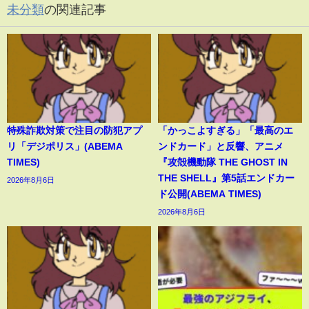
未分類
の関連記事
特殊詐欺対策で注目の防犯アプ
「かっこよすぎる」「最高のエ
リ「デジポリス」(ABEMA
ンドカード」と反響、アニメ
TIMES)
『攻殻機動隊 THE GHOST IN
THE SHELL』第5話エンドカー
2026年8月6日
ド公開(ABEMA TIMES)
2026年8月6日