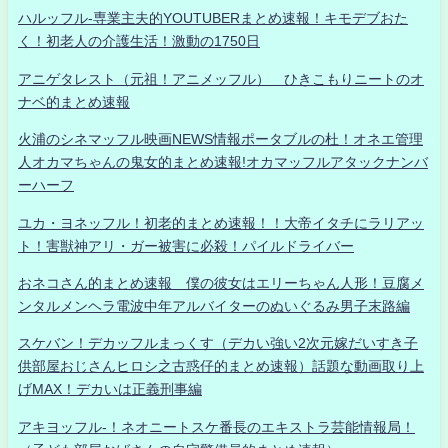
ハルッフル-専業主夫的YOUTUBERまとめ速報！キモデブおた
く！初老人の介護生活！激動の1750日
アニゲタレスト（元祖！アニメッフル） ひきこもりニートのオ
ナベ的まとめ速報
火浦のシネマッフル映画NEWS情報ポータブルの杜！オネエ管理
人オカマちゃんの鬼女的まとめ速報!オカマッフルアタックナンバ
ーハーフ
ユカ・ヨネッフル！初老的まとめ速報！！大帝イタチにラリアッ
ト！害獣神アリ・ガー被害に必殺！パイルドライバー
おネコさん的まとめ速報 僕の彼女はエリーちゃん人形！豆腐メ
ンタルメンヘラ電波中年アルバイターのぬいぐるみ男子末路編
スケバン！デカッフルまっくす（デカい強い2次元嫁だいすき子
供部屋おじさんヒロシ之古惑仔的まとめ速報）話題な動画取り上
げMAX！デカいは正義刑事編
アキヨッフル-！ネオニートスケ番長のエキストラ芸能情報局！