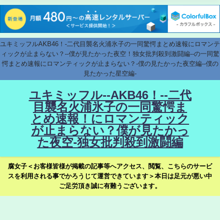
ユキミッフルAKB46！-二代目襲名火浦氷子の一同驚愕まとめ速報にロマンテ
ィックが止まらない？--僕が見たかった夜空！独女批判殺到激闘編--の一同驚
愕まとめ速報にロマンティックが止まらない？-僕の見たかった夜空編--僕の
見たかった星空編-
ユキミッフル--AKB46！--二代
目襲名火浦氷子の一同驚愕ま
とめ速報！にロマンティック
が止まらない？僕が見たかっ
た夜空-独女批判殺到激闘編
腐女子＜お客様皆様が掲載の記事等へアクセス、閲覧、こちらのサービ
スを利用される事でかろうじて運営できています＞本日は足元が悪い中
ご足労頂き誠に有難うございます。