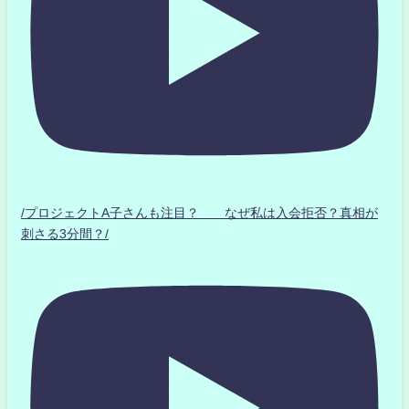
/プロジェクトA子さんも注目？ なぜ私は入会拒否？真相が
刺さる3分間？/