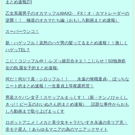
まとめ速報Z)]
乙女系腐男子のオカマッフルMAX2- FX！オ・カマトレーダーの
逆襲！！ 極道のオカマたち編（おもしろ動画まとめ速報）
スーパーウンコ！
新・ハゲッフル！哀愁のハゲ男の髪ってるまとめ速報！！激しく
ハゲっTEL？
こじ！コジッフル@！-レズっ娘百合ネエ！こじらせ！50独身処
女のBL腐女子的まとめ速報-
何だ！何が？真・シロッフル！！ 永遠の無職童貞- ぼっちな
ニート的まとめ速報！一生童貞上等夜露死苦！
男装スケバン女子！スケッフルまっくす！（新・ナンノひゃくし
きっ!！ビー玉のおいぬさん的まとめ速報） 話題な事件からおも
しろ動画まで取り上げまっくす
ロボットアニメ！メカと美少女キャラだいすき永遠の非リア充・
非モテ星人 ！あらゆるマニアの為のマニアックサイト