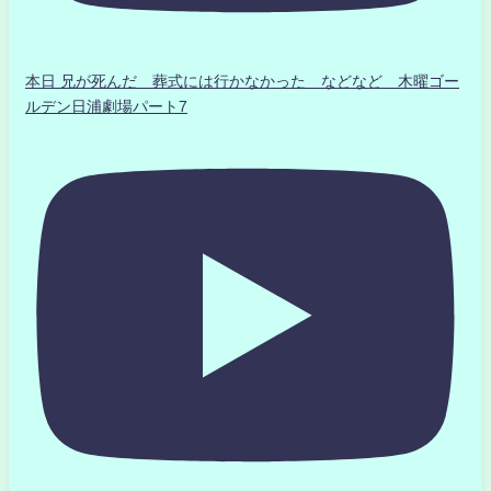
本日 兄が死んだ 葬式には行かなかった などなど 木曜ゴー
ルデン日浦劇場パート7