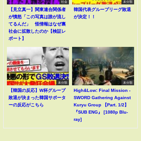
社会
未分類
【見立真一】関東連合関係者
韓国代表グループリーグ敗退
が憤怒「この写真は誰が流し
が決定！！
てるんだ」 怪情報はなぜ裏
社会に拡散したのか【検証レ
ポート】
未分類
未分類
【韓国の反応】W杯グループ
High&Low: Final Mission -
敗退が決まった韓国サポータ
SWORD Gathering Against
ーの反応がこちら
Kuryu Group 【Part. 1/2】
『SUB ENG』 [1080p Blu-
ray]