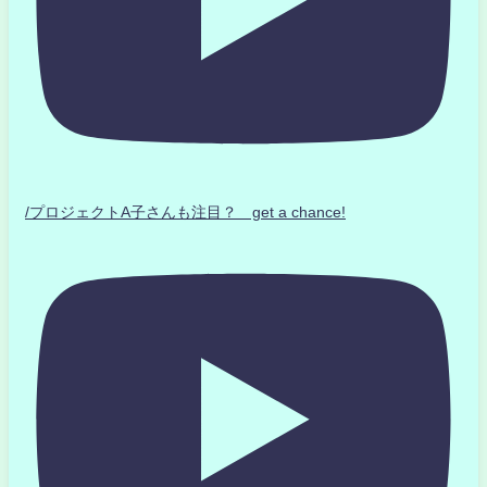
/プロジェクトA子さんも注目？ get a chance!