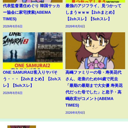
代表監督選任めぐり 韓国サッカ
最強のアジフライ、見つかって
ー協会に家宅捜索(ABEMA
しまうｗｗｗ【2chまとめ】
TIMES)
【2chスレ】【5chスレ】
2026年8月6日
2026年8月6日
ONE SAMURAI2客入りヤバそ
高嶋ファミリーの母・寿美花代
う・・・【2chまとめ】【2chス
さん、老衰のため94歳で死去
レ】【5chスレ】
「最期の最期まで大女優 寿美花
代だった母でした」と息子・高
2026年8月6日
嶋政宏がコメント(ABEMA
TIMES)
2026年8月6日