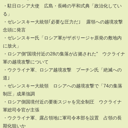
・駐日ロシア大使 広島・長崎の平和式典「政治化してい
る」
・ゼレンスキー大統領｢必要な圧力だ｣ 露領への越境攻撃
念頭に発言
・ゼレンスキー氏「ロシア軍がザポリージャ原発の敷地内
に放火」
・ロシア側“国境付近の28の集落が占拠された” ウクライナ
軍の越境攻撃について
・ウクライナ軍、ロシア越境攻撃 プーチン氏「絶滅への
道｣
・ゼレンスキー大統領 ロシアへの越境攻撃で「74の集落
制圧」成果強調
・ロシア側国境付近の要衝スジャを完全制圧 ウクライナ
軍総司令官が主張
・ウクライナ軍、露占領地に軍司令本部を設置 占領の長
期化狙いか