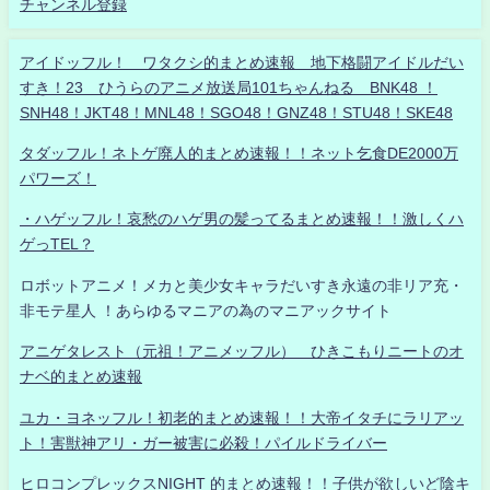
チャンネル登録
アイドッフル！ ワタクシ的まとめ速報 地下格闘アイドルだい
すき！23 ひうらのアニメ放送局101ちゃんねる BNK48 ！
SNH48！JKT48！MNL48！SGO48！GNZ48！STU48！SKE48
タダッフル！ネトゲ廃人的まとめ速報！！ネット乞食DE2000万
パワーズ！
・ハゲッフル！哀愁のハゲ男の髪ってるまとめ速報！！激しくハ
ゲっTEL？
ロボットアニメ！メカと美少女キャラだいすき永遠の非リア充・
非モテ星人 ！あらゆるマニアの為のマニアックサイト
アニゲタレスト（元祖！アニメッフル） ひきこもりニートのオ
ナベ的まとめ速報
ユカ・ヨネッフル！初老的まとめ速報！！大帝イタチにラリアッ
ト！害獣神アリ・ガー被害に必殺！パイルドライバー
ヒロコンプレックスNIGHT 的まとめ速報！！子供が欲しいど陰キ