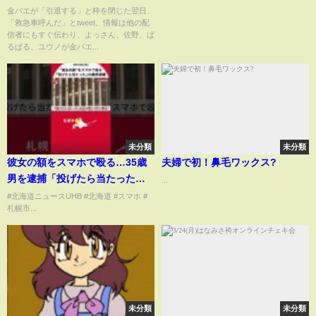
ん】【佐野】【ぱるぱる】【ユ
金バエが「引退する」と枠を閉じた翌日、
「救急車呼んだ」とtweet。情報は他の配
ウノ】
信者にもすぐ伝わり、よっさん、佐野、ぱ
るぱる、ユウノが金バエ...
未分類
未分類
彼女の額をスマホで殴る…35歳
夫婦で初！鼻毛ワックス?
男を逮捕「投げたら当たっただ
...
け」容疑否認 操作めぐり口論か
#北海道ニュースUHB #北海道 #スマホ #
札幌市...
未分類
未分類