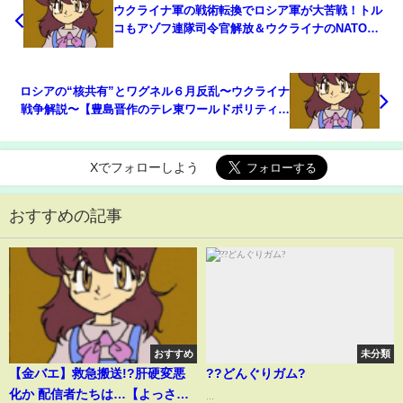
ウクライナ軍の戦術転換でロシア軍が大苦戦！トル
コもアゾフ連隊司令官解放＆ウクライナのNATO加
盟に賛意へ！？ロシア劣勢で手のひら返しの連鎖始
まる！｜上念司チャンネル ニュースの虎側
ロシアの“核共有”とワグネル６月反乱〜ウクライナ
戦争解説〜【豊島晋作のテレ東ワールドポリティク
ス】（2023年7月20日）
Xでフォローしよう
おすすめの記事
おすすめ
未分類
【金バエ】救急搬送!?肝硬変悪
??どんぐりガム?
化か 配信者たちは…【よっさ
...