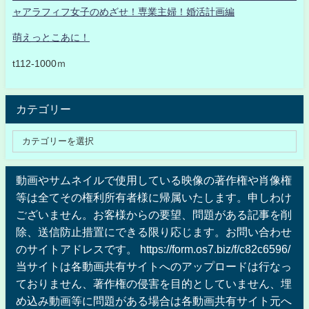
ャアラフィフ女子のめざせ！専業主婦！婚活計画編
萌えっとこあに！
t112-1000ｍ
カテゴリー
動画やサムネイルで使用している映像の著作権や肖像権
等は全てその権利所有者様に帰属いたします。申しわけ
ございません。お客様からの要望、問題がある記事を削
除、送信防止措置にできる限り応じます。お問い合わせ
のサイトアドレスです。 https://form.os7.biz/f/c82c6596/
当サイトは各動画共有サイトへのアップロードは行なっ
ておりません、著作権の侵害を目的としていません、埋
め込み動画等に問題がある場合は各動画共有サイト元へ