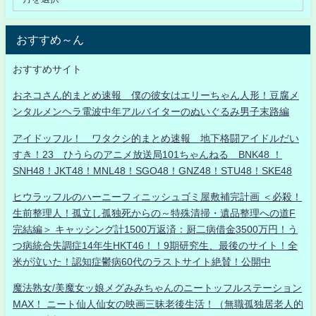
おすすめ～ん
おすすめサイト
おネコさん的まとめ速報 僕の彼女はエリーちゃん人形！豆腐メ
ンタルメンヘラ電波中年アルバイターのぬいぐるみ男子末路編
アイドッフル！ ワタクシ的まとめ速報 地下格闘アイドルだい
すき！23 ひうらのアニメ放送局101ちゃんねる BNK48 ！
SNH48！JKT48！MNL48！SGO48！GNZ48！STU48！SKE48
ヒウラッフルのハーニーフィニッシュゴミ屋敷補完計画 ＜必殺！
生前整理人！孤立し孤独死からの～特殊清掃・遺品整理への道F
完結編＞ キャッシング計1500万返済：厨二病借金3500万円！う
つ病統合失調症14年生HKT46！！9期研究生、最後のサイト！全
米が泣いた！認知症鬱病60代のラストサイト絶賛！公開中
魔法熟女/美魔女ッ娘メグみみちゃんのニートッフルステーション
MAX！ ニート仙人仙女の映画三昧老後生活！（無職孤独居老人的