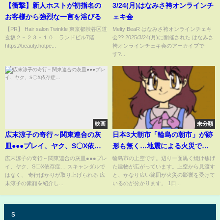
【衝撃】新人ホストが初指名の
3/24(月)はなみさ袴オンラインチ
お客様から強烈な一言を浴びる
ェキ会
【PR】 Hair salon Twinkle 東京都渋谷区道
Melty BeaR はなみさ袴オンラインチェキ
玄坂２－２３－１０ ランドビル7階
会?? 2025/3/24(月)に開催された はなみさ
https://beauty.hotpe...
袴オンラインチェキ会のアーカイブで
す?...
映画
未分類
広末涼子の奇行～関東連合の灰
日本3大朝市「輪島の朝市」が跡
皿●●●プレイ、ヤク、S〇X依存
形も無く…地震による火災で約
症…
4000平方メートル消失
広末涼子の奇行～関東連合の灰皿●●●プレ
輪島市の上空です。辺り一面黒く焼け焦げ
イ、ヤク、S〇X依存症… スキャンダルで
た建物が広がっています。上空から見渡す
はなく、 奇行ばかりが取り上げられる 広
と、かなり広い範囲が火災の影響を受けて
末涼子の素顔を紹介し...
いるのが分かります。 1日...
s