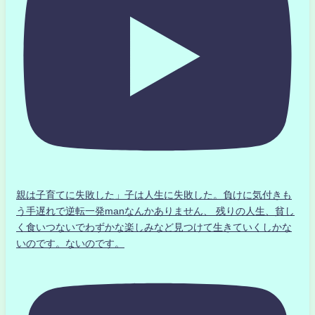
親は子育てに失敗した」子は人生に失敗した。負けに気付きも
う手遅れで逆転一発manなんかありません、 残りの人生、貧し
く食いつないでわずかな楽しみなど見つけて生きていくしかな
いのです。ないのです。