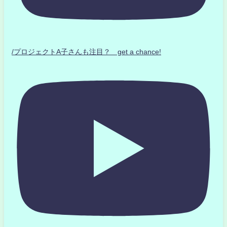
/プロジェクトA子さんも注目？ get a chance!