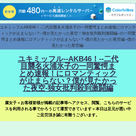
ユキミッフルAKB46！-二代目襲名火浦氷子の一同驚愕まとめ速報にロマンテ
ィックが止まらない？--僕が見たかった夜空！独女批判殺到激闘編--の一同驚
愕まとめ速報にロマンティックが止まらない？-僕の見たかった夜空編--僕の
見たかった星空編-
ユキミッフル--AKB46！--二代
目襲名火浦氷子の一同驚愕ま
とめ速報！にロマンティック
が止まらない？僕が見たかっ
た夜空-独女批判殺到激闘編
腐女子＜お客様皆様が掲載の記事等へアクセス、閲覧、こちらのサービ
スを利用される事でかろうじて運営できています＞本日は足元が悪い中
ご足労頂き誠に有難うございます。