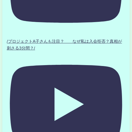
/プロジェクトA子さんも注目？ なぜ私は入会拒否？真相が
刺さる3分間？/