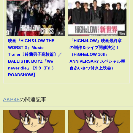
映画
映画
映画『HiGH＆LOW THE
「HiGH&LOW」映画最終章
WORST X』Music
の制作＆ライブ開催決定！
Trailer〔鈴蘭男子高校篇〕／
（HiGH&LOW 10th
BALLISTIK BOYZ「We
ANNIVERSARY スペシャル舞
never die」【9.9（Fri.）
台あいさつ付き上映会）
ROADSHOW】
AKB48
の関連記事