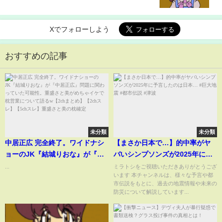
Xでフォローしよう
おすすめの記事
未分類
未分類
中居正広 完全終了。ワイドナシ
【まさか日本で…】的中率がヤ
ョーのJK『結城りおな』が『中
バいシンプソンズが2025年に予
居正広』問題に関わっていた可
言したのは日本… #巨大地震 #都
...
ミラトシをご視聴いただきありがとうござ
います 本チャンネルは、様々な予言や都
能性。重盛さと美がめちゃイケ
市伝説 #津波
市伝説をもとに、過去の地震情報や未来の
で枕営業について語るw【2chま
防災について解説しています...
とめ】【2chスレ】【5chスレ】
重盛さと美の枕確定