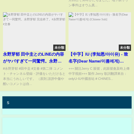
月20日で30年がたちました。地下鉄サリ
ン事件はオウム真...
未分類
未分類
永野芽郁 田中圭とのLINEの内容
【中字】IU (李知恩/아이유) - 致
がヤバすぎて一同驚愕。永野芽
名字(Dear Name/이름에게)
郁 完全終了。#永野芽郁 #文春
[Chinese Sub]
#永野芽郁 #田中圭 #文春 #第二弾 コメン
+++ 關注Jerry C 賬號，此賬號會及時上傳
ト・チャンネル登録・評価をいただけると
中字視頻+++ 製作:Jerry 歌詞翻譯來自：
本当にうれしいです。 （原則 誹謗中傷や
onlyU-IU中國首站 # CHINES...
酷いコメントは自...
s