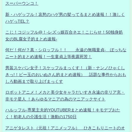
スーパーウンコ！
新・ハゲッフル！哀愁のハゲ男の髪ってるまとめ速報！！激しく
ハゲっTEL？
こじ！コジッフル@！-レズっ娘百合ネエ！こじらせ！50独身処
女のBL腐女子的まとめ速報-
何だ！何が？真・シロッフル！！ 永遠の無職童貞- ぼっちな
ニート的まとめ速報！一生童貞上等夜露死苦！
男装スケバン女子！スケッフルまっくす！（新・ナンノひゃくし
きっ!！ビー玉のおいぬさん的まとめ速報） 話題な事件からおも
しろ動画まで取り上げまっくす
ロボットアニメ！メカと美少女キャラだいすき永遠の非リア充・
非モテ星人 ！あらゆるマニアの為のマニアックサイト
ハルッフル-専業主夫的YOUTUBERまとめ速報！キモデブおた
く！初老人の介護生活！激動の1750日
アニゲタレスト（元祖！アニメッフル） ひきこもりニートのオ