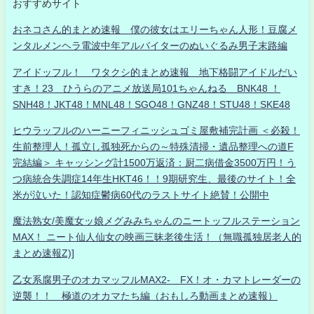
おすすめサイト
おネコさん的まとめ速報 僕の彼女はエリーちゃん人形！豆腐メ
ンタルメンヘラ電波中年アルバイターのぬいぐるみ男子末路編
アイドッフル！ ワタクシ的まとめ速報 地下格闘アイドルだい
すき！23 ひうらのアニメ放送局101ちゃんねる BNK48 ！
SNH48！JKT48！MNL48！SGO48！GNZ48！STU48！SKE48
ヒウラッフルのハーニーフィニッシュゴミ屋敷補完計画 ＜必殺！
生前整理人！孤立し孤独死からの～特殊清掃・遺品整理への道F
完結編＞ キャッシング計1500万返済：厨二病借金3500万円！う
つ病統合失調症14年生HKT46！！9期研究生、最後のサイト！全
米が泣いた！認知症鬱病60代のラストサイト絶賛！公開中
魔法熟女/美魔女ッ娘メグみみちゃんのニートッフルステーション
MAX！ ニート仙人仙女の映画三昧老後生活！（無職孤独居老人的
まとめ速報Z)]
乙女系腐男子のオカマッフルMAX2- FX！オ・カマトレーダーの
逆襲！！ 極道のオカマたち編（おもしろ動画まとめ速報）