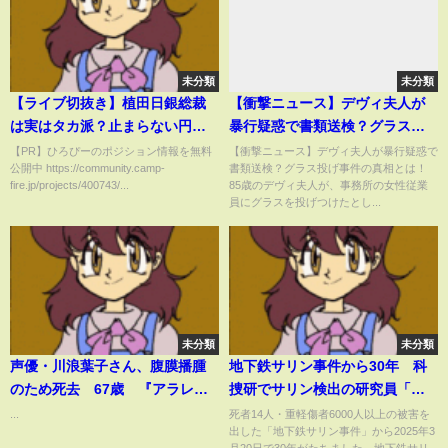
未分類
未分類
【ライブ切抜き】植田日銀総裁
【衝撃ニュース】デヴィ夫人が
は実はタカ派？止まらない円安
暴行疑惑で書類送検？グラス投
で日本当局は170円まで容認か
げ事件の真相とは！
【PR】ひろぴーのポジション情報を無料
【衝撃ニュース】デヴィ夫人が暴行疑惑で
公開中 https://community.camp-
書類送検？グラス投げ事件の真相とは！
fire.jp/projects/400743/...
85歳のデヴィ夫人が、事務所の女性従業
員にグラスを投げつけたとし...
未分類
未分類
声優・川浪葉子さん、腹膜播腫
地下鉄サリン事件から30年 科
のため死去 67歳 『アラレち
捜研でサリン検出の研究員「想
ゃん』みどり先生、『ミスター
像していなかった」
...
死者14人・重軽傷者6000人以上の被害を
出した「地下鉄サリン事件」から2025年3
味っ子』山岡みつ子役など