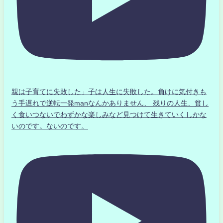
親は子育てに失敗した」子は人生に失敗した。負けに気付きも
う手遅れで逆転一発manなんかありません、 残りの人生、貧し
く食いつないでわずかな楽しみなど見つけて生きていくしかな
いのです。ないのです。