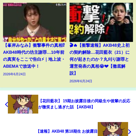
【峯岸みなみ】衝撃事件の真相⁉️
🎬🔥【衝撃速報】AKB48史上初
AKB48時代の坊主謝罪…10年前
の契約解除…花田藍衣（21）に
の真実をここで告白⚡️｜地上波・
何が起きたのか？丸刈り謝罪と
ABEMAで放送中！
運営発表の真相😭💔【徹底解
説】
2026年6月24日
2026年6月24日
【花田藍衣】 19期お披露目後の同級生や後輩の反応
が微笑まし過ぎた話 【AKB48】
【速報】AKB48 第18期生 お披露目