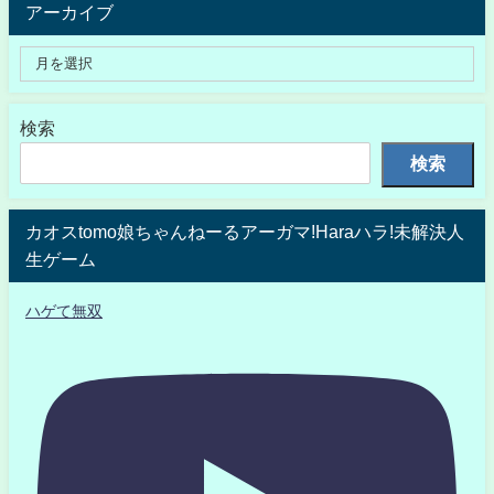
アーカイブ
検索
検索
カオスtomo娘ちゃんねーるアーガマ!Haraハラ!未解決人
生ゲーム
ハゲて無双