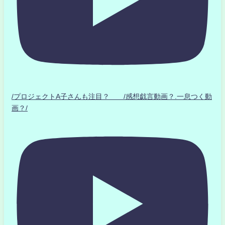
/プロジェクトA子さんも注目？ /感想戯言動画？.一息つく動
画？/