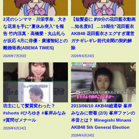
2児のシンママ・川栄李奈、大き
【短髪姿に 約9分の花田藍衣動画
な花束を手に“夏休み突入”を報
...知名度B】 …19期生"花田藍衣
告 竹内涼真・高橋愛・丸山礼ら
AKB48 花田藍衣さエグすぎ運営
が反応 4月に俳優・廣瀬智紀との
ガチギレギレ前代未聞の契約解
離婚発表(ABEMA TIMES)
除
2026年7月20日
2026年6月24日
坊主にして髪質変わった？
2013/06/10 AKB48総選挙 峯岸
#shorts #ひろゆき #峯岸みなみ
みなみに密着 (2/3) 峯岸ファンの
#質問ゼメナール
本音とは？ Minegishi Minami
AKB48 5th General Election
2026年6月24日
2026年6月24日