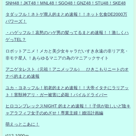
SNH48！JKT48！MNL48！SGO48！GNZ48！STU48！SKE48
タダッフル！ネトゲ廃人的まとめ速報！！ネット乞食DE2000万
パワーズ！
・ハゲッフル！哀愁のハゲ男の髪ってるまとめ速報！！激しくハ
ゲっTEL？
ロボットアニメ！メカと美少女キャラだいすき永遠の非リア充・
非モテ星人 ！あらゆるマニアの為のマニアックサイト
アニゲタレスト（元祖！アニメッフル） ひきこもりニートのオ
ナベ的まとめ速報
ユカ・ヨネッフル！初老的まとめ速報！！大帝イタチにラリアッ
ト！害獣神アリ・ガー被害に必殺！パイルドライバー
ヒロコンプレックスNIGHT 的まとめ速報！！子供が欲しいど陰キ
ャアラフィフ女子のめざせ！専業主婦！婚活計画編
萌えっとこあに！
t112-1000ｍ