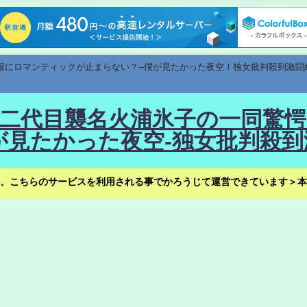
速報にロマンティックが止まらない？--僕が見たかった夜空！独女批判殺到激闘
！--二代目襲名火浦氷子の一同
見たかった夜空-独女批判殺到
、こちらのサービスを利用される事でかろうじて運営できています＞本