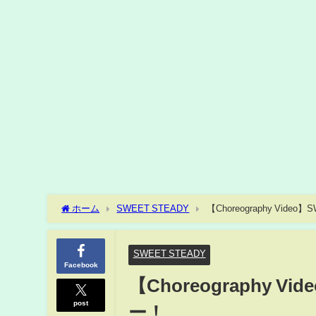
ホーム
SWEET STEADY
【Choreography Vide
SWEET STEADY
Facebook
【Choreography V
post
ー！