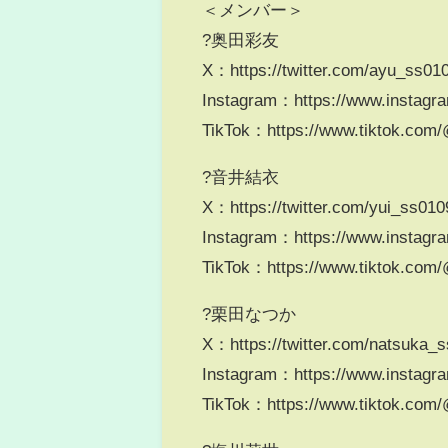
＜メンバー＞
?奥田彩友
X：https://twitter.com/ayu_ss01
Instagram：https://www.instagr
TikTok：https://www.tiktok.com
?音井結衣
X：https://twitter.com/yui_ss010
Instagram：https://www.instagra
TikTok：https://www.tiktok.com/
?栗田なつか
X：https://twitter.com/natsuka_
Instagram：https://www.instag
TikTok：https://www.tiktok.co