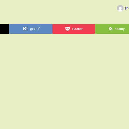
ji
はてブ
Pocket
Feedly