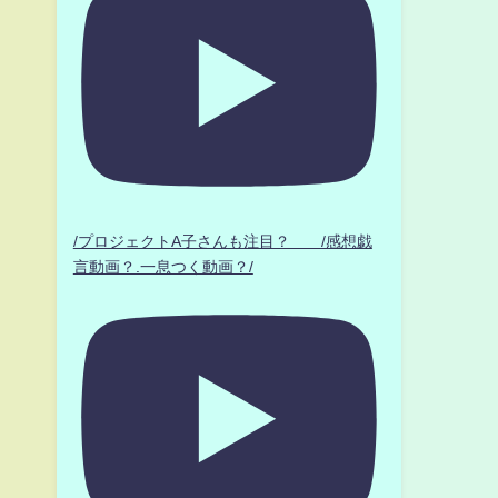
/プロジェクトA子さんも注目？ /感想戯
言動画？.一息つく動画？/