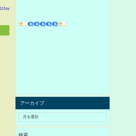
n115sy
アーカイブ
検索