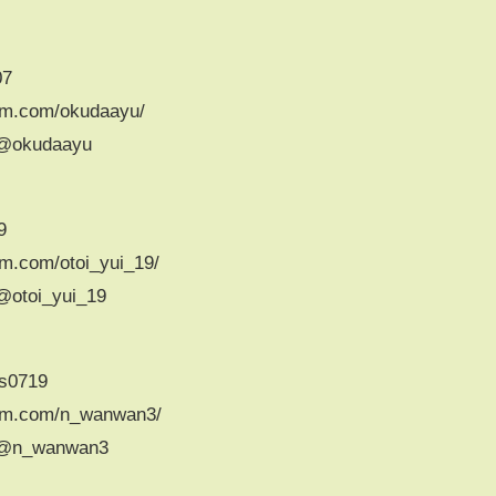
07
am.com/okudaayu/
/@okudaayu
9
m.com/otoi_yui_19/
@otoi_yui_19
ss0719
ram.com/n_wanwan3/
m/@n_wanwan3