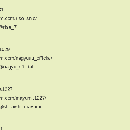
31
m.com/rise_shio/
@rise_7
s1029
m.com/nagyuuu_official/
@nagyu_official
ss1227
am.com/mayumi.1227/
/@shiraishi_mayumi
11