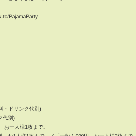
.to/PajamaParty
料・ドリンク代別)
ク代別)
」お一人様1枚まで。
お1人様1枚まで。／「一般 1,000円」お一人様2枚まで