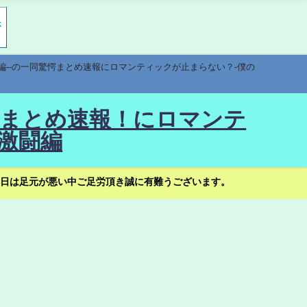
編--の一同驚愕まとめ速報にロマンティックが止まらない？-僕の
驚愕まとめ速報！にロマンテ
激闘編
日は足元が悪い中ご足労頂き誠に有難うございます。