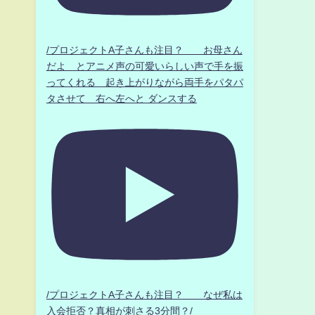
/プロジェクトA子さんも注目？ お母さん
だよ とアニメ声の可愛いらしい声で手を振
ってくれる 起き上がりながら両手をパタパ
タさせて 右へ左へと ダンスする
/プロジェクトA子さんも注目？ なぜ私は
入会拒否？真相が刺さる3分間？/