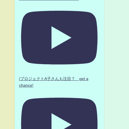
/プロジェクトA子さんも注目？ get a
chance!