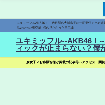
ユキミッフルAKB46！-二代目襲名火浦氷子の一同驚愕まとめ
見たかった夜空編--僕の見たかった星空編-
ユキミッフル--AKB46
ィックが止まらない？僕が
腐女子＜お客様皆様が掲載の記事等へアクセス、閲覧