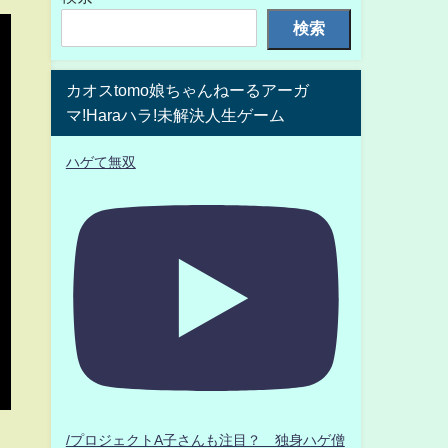
検索
カオスtomo娘ちゃんねーるアーガ
マ!Haraハラ!未解決人生ゲーム
ハゲて無双
/プロジェクトA子さんも注目？ 独身ハゲ僧