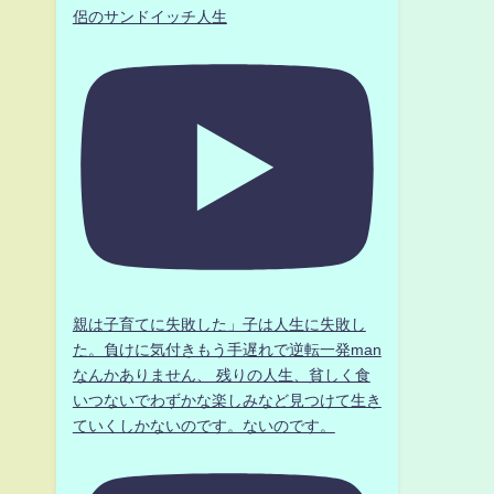
侶のサンドイッチ人生
親は子育てに失敗した」子は人生に失敗し
た。負けに気付きもう手遅れで逆転一発man
なんかありません、 残りの人生、貧しく食
いつないでわずかな楽しみなど見つけて生き
ていくしかないのです。ないのです。