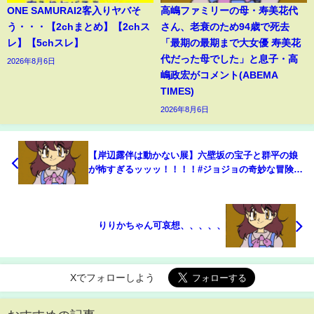
ONE SAMURAI2客入りヤバそ
高嶋ファミリーの母・寿美花代
う・・・【2chまとめ】【2chス
さん、老衰のため94歳で死去
レ】【5chスレ】
「最期の最期まで大女優 寿美花
代だった母でした」と息子・高
2026年8月6日
嶋政宏がコメント(ABEMA
TIMES)
2026年8月6日
【岸辺露伴は動かない展】六壁坂の宝子と群平の娘
が怖すぎるッッッ！！！！#ジョジョの奇妙な冒険 #
ジョジョ #ジョジョコラボ #岸辺露伴は動かない #岸
辺露伴
りりかちゃん可哀想、、、、、
Xでフォローしよう