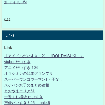
魁!!アイドル塾!
t112
Links
Link
【アイドルだいすき！2】「IDOL DAISUKI！」
vtuber だいすき
アニメだいすき！26-
オラシオンの競馬グランプリ
スーパーウンコウーマンT・子なし
スケバン氷子のまとめ速報！
とおやまエリア51
一番くじ福袋 だいすき
声優だいすき！26- bnk46