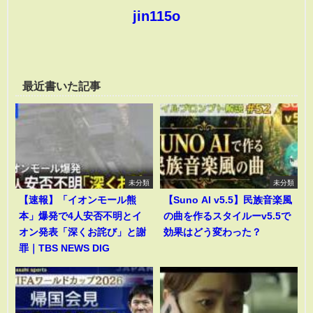
jin115o
最近書いた記事
未分類
未分類
【速報】「イオンモール熊
【Suno AI v5.5】民族音楽風
本」爆発で4人安否不明とイ
の曲を作るスタイルーv5.5で
オン発表「深くお詫び」と謝
効果はどう変わった？
罪｜TBS NEWS DIG