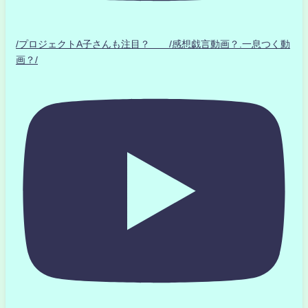
/プロジェクトA子さんも注目？ /感想戯言動画？.一息つく動
画？/