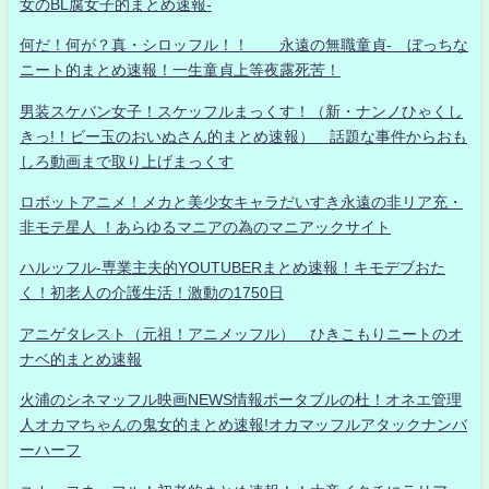
女のBL腐女子的まとめ速報-
何だ！何が？真・シロッフル！！ 永遠の無職童貞- ぼっちな
ニート的まとめ速報！一生童貞上等夜露死苦！
男装スケバン女子！スケッフルまっくす！（新・ナンノひゃくし
きっ!！ビー玉のおいぬさん的まとめ速報） 話題な事件からおも
しろ動画まで取り上げまっくす
ロボットアニメ！メカと美少女キャラだいすき永遠の非リア充・
非モテ星人 ！あらゆるマニアの為のマニアックサイト
ハルッフル-専業主夫的YOUTUBERまとめ速報！キモデブおた
く！初老人の介護生活！激動の1750日
アニゲタレスト（元祖！アニメッフル） ひきこもりニートのオ
ナベ的まとめ速報
火浦のシネマッフル映画NEWS情報ポータブルの杜！オネエ管理
人オカマちゃんの鬼女的まとめ速報!オカマッフルアタックナンバ
ーハーフ