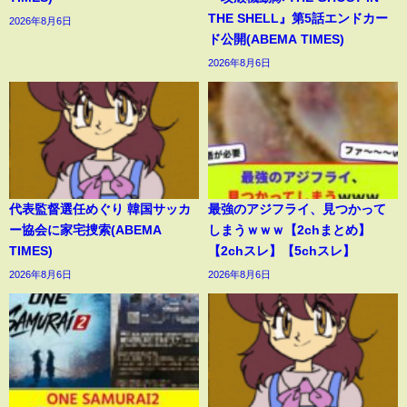
THE SHELL』第5話エンドカー
2026年8月6日
ド公開(ABEMA TIMES)
2026年8月6日
代表監督選任めぐり 韓国サッカ
最強のアジフライ、見つかって
ー協会に家宅捜索(ABEMA
しまうｗｗｗ【2chまとめ】
TIMES)
【2chスレ】【5chスレ】
2026年8月6日
2026年8月6日