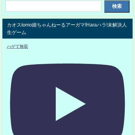
検索
カオスtomo娘ちゃんねーるアーガマ!Haraハラ!未解決人
生ゲーム
ハゲて無双