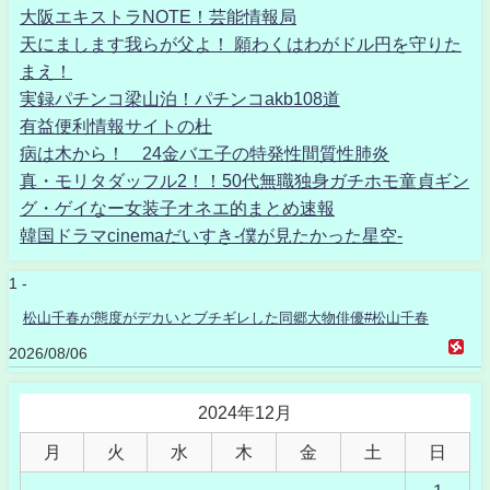
大阪エキストラNOTE！芸能情報局
天にまします我らが父よ！ 願わくはわがドル円を守りた
まえ！
実録パチンコ梁山泊！パチンコakb108道
有益便利情報サイトの杜
病は木から！ 24金バエ子の特発性間質性肺炎
真・モリタダッフル2！！50代無職独身ガチホモ童貞ギン
グ・ゲイなー女装子オネエ的まとめ速報
韓国ドラマcinemaだいすき-僕が見たかった星空-
1 -
松山千春が態度がデカいとブチギレした同郷大物俳優#松山千春
2026/08/06
2024年12月
月
火
水
木
金
土
日