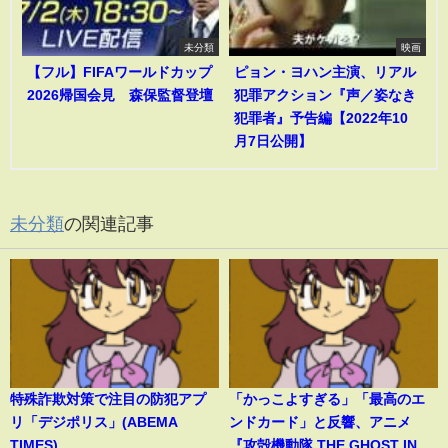
未分類
映画
【フル】FIFAワールドカップ
ピョン・ヨハン主演、リアル
2026帰国会見 森保監督登壇
犯罪アクション『声／姿なき
犯罪者』予告編【2022年10
月7日公開】
未分類
の関連記事
特殊詐欺対策で注目の防犯アプ
「かっこよすぎる」「最高のエ
リ「デジポリス」(ABEMA
ンドカード」と反響、アニメ
TIMES)
『攻殻機動隊 THE GHOST IN