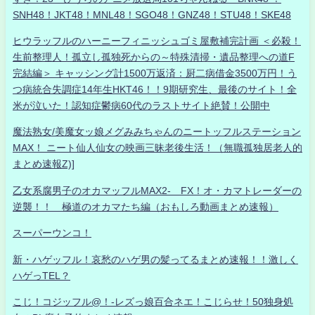
SNH48！JKT48！MNL48！SGO48！GNZ48！STU48！SKE48
ヒウラッフルのハーニーフィニッシュゴミ屋敷補完計画 ＜必殺！
生前整理人！孤立し孤独死からの～特殊清掃・遺品整理への道F
完結編＞ キャッシング計1500万返済：厨二病借金3500万円！う
つ病統合失調症14年生HKT46！！9期研究生、最後のサイト！全
米が泣いた！認知症鬱病60代のラストサイト絶賛！公開中
魔法熟女/美魔女ッ娘メグみみちゃんのニートッフルステーション
MAX！ ニート仙人仙女の映画三昧老後生活！（無職孤独居老人的
まとめ速報Z)]
乙女系腐男子のオカマッフルMAX2- FX！オ・カマトレーダーの
逆襲！！ 極道のオカマたち編（おもしろ動画まとめ速報）
スーパーウンコ！
新・ハゲッフル！哀愁のハゲ男の髪ってるまとめ速報！！激しく
ハゲっTEL？
こじ！コジッフル@！-レズっ娘百合ネエ！こじらせ！50独身処