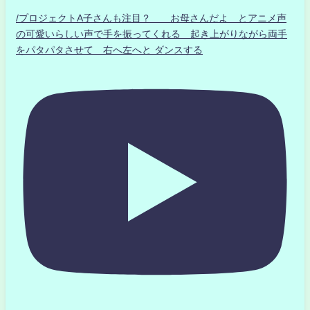
/プロジェクトA子さんも注目？ お母さんだよ とアニメ声
の可愛いらしい声で手を振ってくれる 起き上がりながら両手
をパタパタさせて 右へ左へと ダンスする