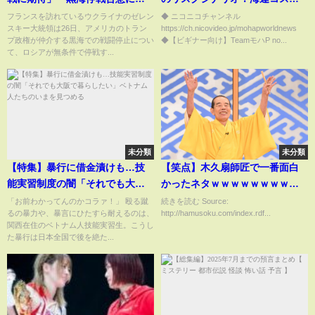
シアが経済制裁緩和
上昇による経済への影響！
フランスを訪れているウクライナのゼレン
◆ ニコニコチャンネル
スキー大統領は26日、アメリカのトラン
https://ch.nicovideo.jp/mohapworldnews
プ政権が仲介する黒海での戦闘停止につい
◆【ビギナー向け】TeamモハP no...
て、ロシアが無条件で停戦す...
未分類
未分類
【特集】暴行に借金漬けも…技
【笑点】木久扇師匠で一番面白
能実習制度の闇「それでも大阪
かったネタｗｗｗｗｗｗｗｗｗ
で暮らしたい」ベトナム人たち
ｗ
「お前わかってんのかコラァ！」 殴る蹴
続きを読む Source:
るの暴力や、暴言にひたすら耐えるのは、
http://hamusoku.com/index.rdf...
のいまを見つめる
関西在住のベトナム人技能実習生。こうし
た暴行は日本全国で後を絶た...