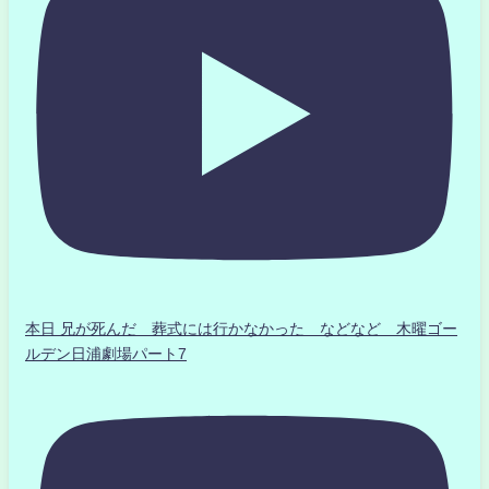
本日 兄が死んだ 葬式には行かなかった などなど 木曜ゴー
ルデン日浦劇場パート7