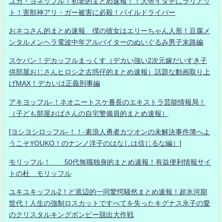
ユカ・ヨネッフル！初老的まとめ速報！！大帝イタチにラリアッ
ト！害獣神アリ・ガー被害に必殺！パイルドライバー
おネコさん的まとめ速報 僕の彼女はエリーちゃん人形！豆腐メ
ンタルメンヘラ電波中年アルバイターのぬいぐるみ男子末路編
スケバン！デカッフルまっくす（デカい強い2次元嫁だいすき子
供部屋おじさんヒロシ之古惑仔的まとめ速報）話題な動画取り上
げMAX！デカいは正義刑事編
アキヨッフル-！ネオニートスケ番長のエキストラ芸能情報局！
（子ども部屋おばさんの自宅警備員的まとめ速報）
[ヨシヨシロッフル-！！-素浪人勇者カツオンの未解決事件簿へよ
うこそYOUKO！のナンノ洋子のはなしは信じるな編）]
モリッフル！ 50代無職独身的まとめ速報！有益便利情報サイ
トの杜 モリッフル
ユキユキッフル2！ど底辺的一同驚愕騒然まとめ速報！超氷河期
世代！人生の強制ロスカットですべてを失ったキグナス氷子の愛
のクリスタルキングボンビー脱出大作戦