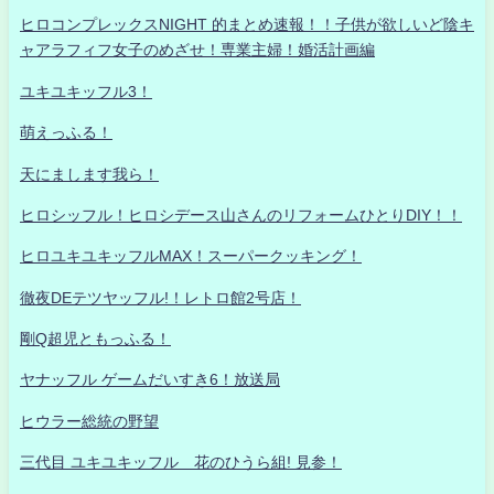
ヒロコンプレックスNIGHT 的まとめ速報！！子供が欲しいど陰キ
ャアラフィフ女子のめざせ！専業主婦！婚活計画編
ユキユキッフル3！
萌えっふる！
天にまします我ら！
ヒロシッフル！ヒロシデース山さんのリフォームひとりDIY！！
ヒロユキユキッフルMAX！スーパークッキング！
徹夜DEテツヤッフル!！レトロ館2号店！
剛Q超児ともっふる！
ヤナッフル ゲームだいすき6！放送局
ヒウラー総統の野望
三代目 ユキユキッフル 花のひうら組! 見参！