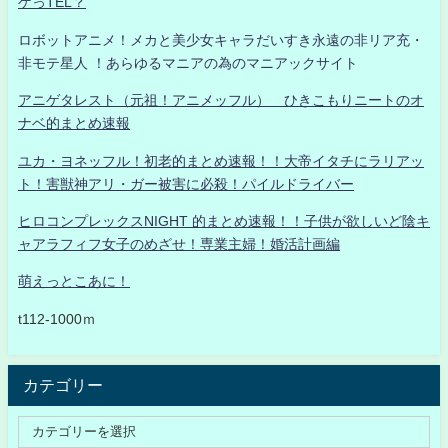
ゲっTEL？
ロボットアニメ！メカと美少女キャラだいすき永遠の非リア充・
非モテ星人 ！あらゆるマニアの為のマニアックサイト
アニゲタレスト（元祖！アニメッフル） ひきこもりニートのオ
ナベ的まとめ速報
ユカ・ヨネッフル！初老的まとめ速報！！大帝イタチにラリアッ
ト！害獣神アリ・ガー被害に必殺！パイルドライバー
ヒロコンプレックスNIGHT 的まとめ速報！！子供が欲しいど陰キ
ャアラフィフ女子のめざせ！専業主婦！婚活計画編
萌えっとこあに！
t112-1000ｍ
カテゴリー