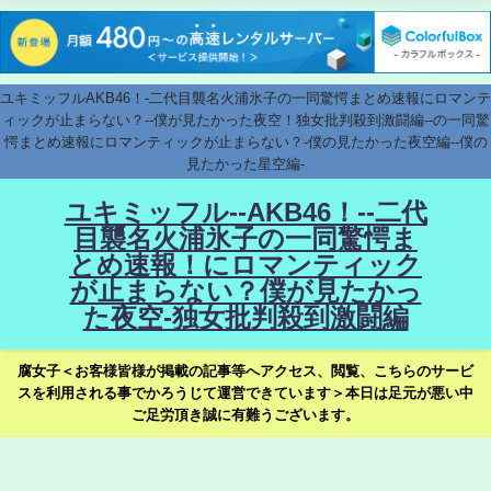
ユキミッフルAKB46！-二代目襲名火浦氷子の一同驚愕まとめ速報にロマンテ
ィックが止まらない？--僕が見たかった夜空！独女批判殺到激闘編--の一同驚
愕まとめ速報にロマンティックが止まらない？-僕の見たかった夜空編--僕の
見たかった星空編-
ユキミッフル--AKB46！--二代
目襲名火浦氷子の一同驚愕ま
とめ速報！にロマンティック
が止まらない？僕が見たかっ
た夜空-独女批判殺到激闘編
腐女子＜お客様皆様が掲載の記事等へアクセス、閲覧、こちらのサービ
スを利用される事でかろうじて運営できています＞本日は足元が悪い中
ご足労頂き誠に有難うございます。