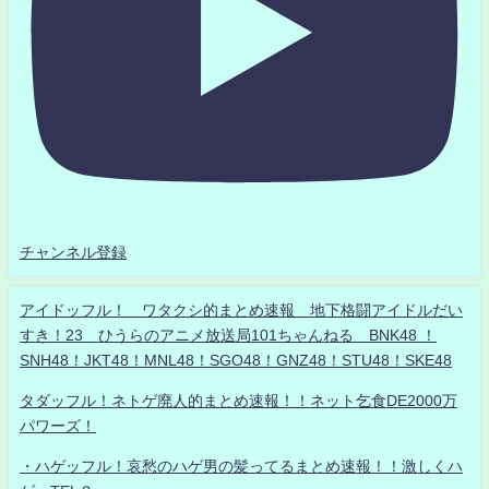
チャンネル登録
アイドッフル！ ワタクシ的まとめ速報 地下格闘アイドルだい
すき！23 ひうらのアニメ放送局101ちゃんねる BNK48 ！
SNH48！JKT48！MNL48！SGO48！GNZ48！STU48！SKE48
タダッフル！ネトゲ廃人的まとめ速報！！ネット乞食DE2000万
パワーズ！
・ハゲッフル！哀愁のハゲ男の髪ってるまとめ速報！！激しくハ