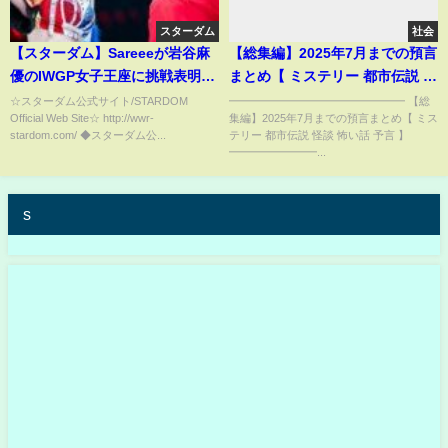
スターダム
社会
【スターダム】Sareeeが岩谷麻
【総集編】2025年7月までの預言
優のIWGP女子王座に挑戦表明！
まとめ【 ミステリー 都市伝説 怪
『数年前からいつでも私はアナ
談 怖い話 予言 】
☆スターダム公式サイト/STARDOM
━━━━━━━━━━━━━━━━ 【総
Official Web Site☆ http://wwr-
集編】2025年7月までの預言まとめ【 ミス
タとやる覚悟できてました
stardom.com/ ◆スターダム公...
テリー 都市伝説 怪談 怖い話 予言 】
よ』-3.9横浜武道館大会-
━━━━━━━━...
【STARDOM】
s