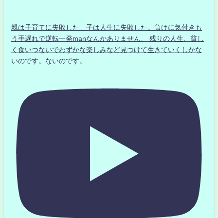
親は子育てに失敗した」子は人生に失敗した。負けに気付きも
う手遅れで逆転一発manなんかありません、 残りの人生、貧し
く食いつないでわずかな楽しみなど見つけて生きていくしかな
いのです。ないのです。