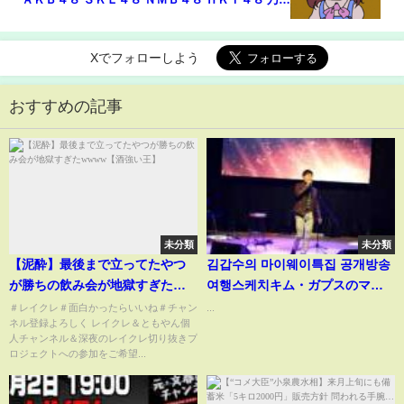
坂４６.mp4
Xでフォローしよう
おすすめの記事
未分類
未分類
【泥酔】最後まで立ってたやつ
김갑수의 마이웨이특집 공개방송
が勝ちの飲み会が地獄すぎた
여행스케치キム・ガプスのマイ
wwww【酒強い王】
ウェイ特集公開放送の旅行スケ
＃レイクレ＃面白かったらいいね＃チャン
...
ネル登録よろしく レイクレ＆ともやん個
ッチ
人チャンネル＆深夜のレイクレ切り抜きプ
ロジェクトへの参加をご希望...