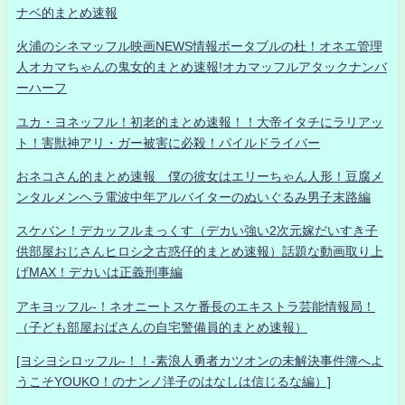
ナベ的まとめ速報
火浦のシネマッフル映画NEWS情報ポータブルの杜！オネエ管理
人オカマちゃんの鬼女的まとめ速報!オカマッフルアタックナンバ
ーハーフ
ユカ・ヨネッフル！初老的まとめ速報！！大帝イタチにラリアッ
ト！害獣神アリ・ガー被害に必殺！パイルドライバー
おネコさん的まとめ速報 僕の彼女はエリーちゃん人形！豆腐メ
ンタルメンヘラ電波中年アルバイターのぬいぐるみ男子末路編
スケバン！デカッフルまっくす（デカい強い2次元嫁だいすき子
供部屋おじさんヒロシ之古惑仔的まとめ速報）話題な動画取り上
げMAX！デカいは正義刑事編
アキヨッフル-！ネオニートスケ番長のエキストラ芸能情報局！
（子ども部屋おばさんの自宅警備員的まとめ速報）
[ヨシヨシロッフル-！！-素浪人勇者カツオンの未解決事件簿へよ
うこそYOUKO！のナンノ洋子のはなしは信じるな編）]