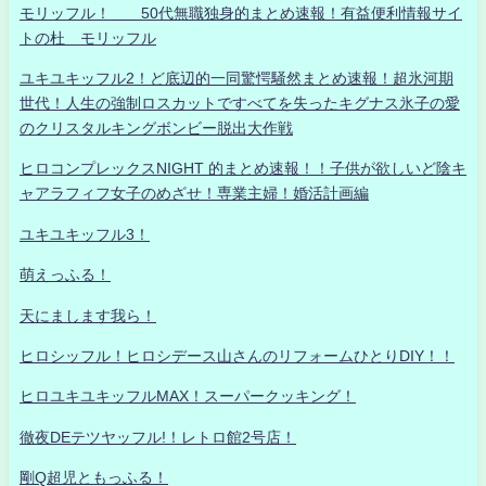
モリッフル！ 50代無職独身的まとめ速報！有益便利情報サイ
トの杜 モリッフル
ユキユキッフル2！ど底辺的一同驚愕騒然まとめ速報！超氷河期
世代！人生の強制ロスカットですべてを失ったキグナス氷子の愛
のクリスタルキングボンビー脱出大作戦
ヒロコンプレックスNIGHT 的まとめ速報！！子供が欲しいど陰キ
ャアラフィフ女子のめざせ！専業主婦！婚活計画編
ユキユキッフル3！
萌えっふる！
天にまします我ら！
ヒロシッフル！ヒロシデース山さんのリフォームひとりDIY！！
ヒロユキユキッフルMAX！スーパークッキング！
徹夜DEテツヤッフル!！レトロ館2号店！
剛Q超児ともっふる！