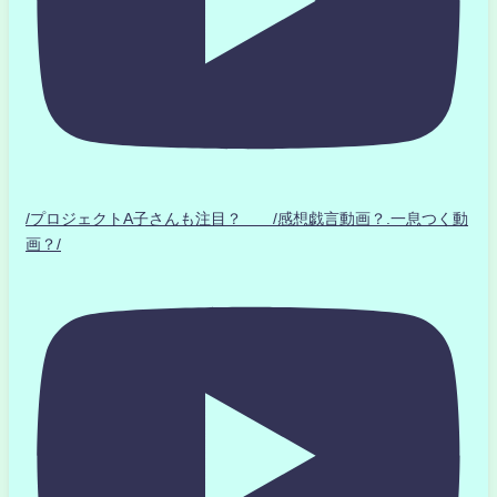
/プロジェクトA子さんも注目？ /感想戯言動画？.一息つく動
画？/