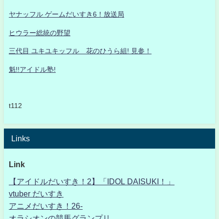
ヤナッフル ゲームだいすき6！放送局
ヒウラー総統の野望
三代目 ユキユキッフル 花のひうら組! 見参！
魁!!アイドル塾!
t112
Links
Link
【アイドルだいすき！2】「IDOL DAISUKI！」
vtuber だいすき
アニメだいすき！26-
オラシオンの競馬グランプリ