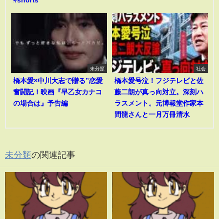
未分類
社会
橋本愛×中川大志で贈る”恋愛
橋本愛号泣！フジテレビと佐
奮闘記！映画『早乙女カナコ
藤二朗が真っ向対立。深刻ハ
の場合は』予告編
ラスメント。元博報堂作家本
間龍さんと一月万冊清水
未分類
の関連記事