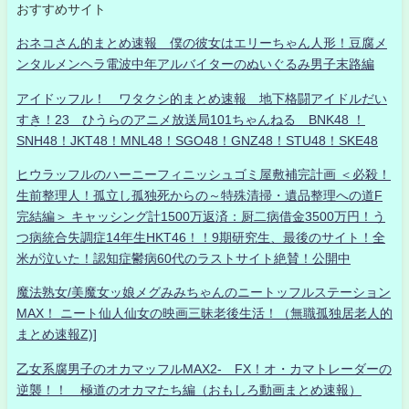
おすすめサイト
おネコさん的まとめ速報 僕の彼女はエリーちゃん人形！豆腐メ
ンタルメンヘラ電波中年アルバイターのぬいぐるみ男子末路編
アイドッフル！ ワタクシ的まとめ速報 地下格闘アイドルだい
すき！23 ひうらのアニメ放送局101ちゃんねる BNK48 ！
SNH48！JKT48！MNL48！SGO48！GNZ48！STU48！SKE48
ヒウラッフルのハーニーフィニッシュゴミ屋敷補完計画 ＜必殺！
生前整理人！孤立し孤独死からの～特殊清掃・遺品整理への道F
完結編＞ キャッシング計1500万返済：厨二病借金3500万円！う
つ病統合失調症14年生HKT46！！9期研究生、最後のサイト！全
米が泣いた！認知症鬱病60代のラストサイト絶賛！公開中
魔法熟女/美魔女ッ娘メグみみちゃんのニートッフルステーション
MAX！ ニート仙人仙女の映画三昧老後生活！（無職孤独居老人的
まとめ速報Z)]
乙女系腐男子のオカマッフルMAX2- FX！オ・カマトレーダーの
逆襲！！ 極道のオカマたち編（おもしろ動画まとめ速報）