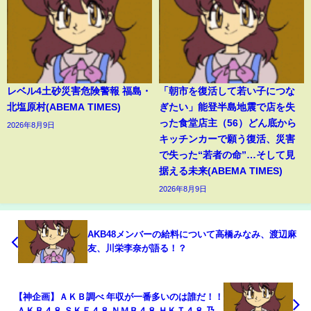
レベル4土砂災害危険警報 福島・
「朝市を復活して若い子につな
北塩原村(ABEMA TIMES)
ぎたい」能登半島地震で店を失
った食堂店主（56）どん底から
2026年8月9日
キッチンカーで願う復活、災害
で失った“若者の命”…そして見
据える未来(ABEMA TIMES)
2026年8月9日
AKB48メンバーの給料について高橋みなみ、渡辺麻
友、川栄李奈が語る！？
【神企画】ＡＫＢ調べ 年収が一番多いのは誰だ！！
ＡＫＢ４８ ＳＫＥ４８ ＮＭＢ４８ ＨＫＴ４８ 乃木