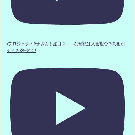
/プロジェクトA子さんも注目？ なぜ私は入会拒否？真相が
刺さる3分間？/