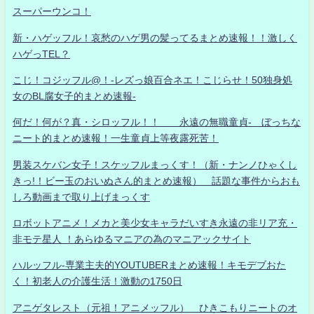
スーパーウンコ！
新・ハゲッフル！哀愁のハゲ男の髪ってるまとめ速報！！激しく
ハゲっTEL？
こじ！コジッフル@！-レズっ娘百合ネエ！こじらせ！50独身処
女のBL腐女子的まとめ速報-
何だ！何が？真・シロッフル！！ 永遠の無職童貞- ぼっちな
ニート的まとめ速報！一生童貞上等夜露死苦！
男装スケバン女子！スケッフルまっくす！（新・ナンノひゃくし
きっ!！ビー玉のおいぬさん的まとめ速報） 話題な事件からおも
しろ動画まで取り上げまっくす
ロボットアニメ！メカと美少女キャラだいすき永遠の非リア充・
非モテ星人 ！あらゆるマニアの為のマニアックサイト
ハルッフル-専業主夫的YOUTUBERまとめ速報！キモデブおた
く！初老人の介護生活！激動の1750日
アニゲタレスト（元祖！アニメッフル） ひきこもりニートのオ