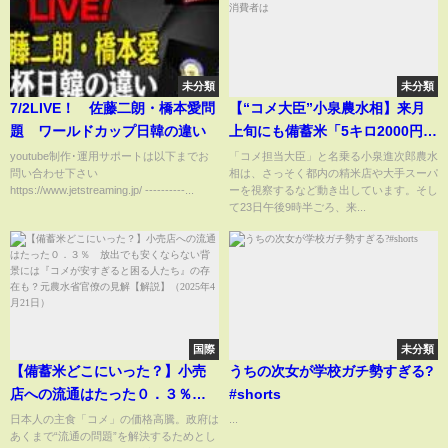
未分類
未分類
7/2LIVE！ 佐藤二朗・橋本愛問
【“コメ大臣”小泉農水相】来月
題 ワールドカップ日韓の違い
上旬にも備蓄米「5キロ2000円」
販売方針 問われる手腕…消費者
youtube制作･運用サポートは以下までお
「コメ担当大臣」と名乗る小泉進次郎農水
問い合わせ下さい
相は、さっそく都内の精米店や大手スーパ
は
https://www.jetstreaming.jp/ ----------...
ーを視察するなど動き出しています。そし
て23日午後9時半ごろ、来...
国際
未分類
【備蓄米どこにいった？】小売
うちの次女が学校ガチ勢すぎる?
店への流通はたった０．３％
#shorts
放出でも安くならない背景には
日本人の主食「コメ」の価格高騰。政府は
...
あくまで“流通の問題”を解決するためとし
『コメが安すぎると困る人た