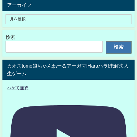
アーカイブ
検索
検索
カオスtomo娘ちゃんねーるアーガマ!Haraハラ!未解決人
生ゲーム
ハゲて無双