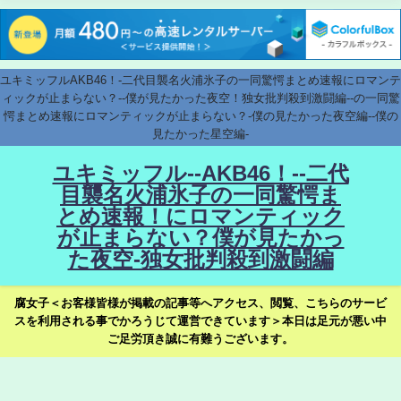
ユキミッフルAKB46！-二代目襲名火浦氷子の一同驚愕まとめ速報にロマンテ
ィックが止まらない？--僕が見たかった夜空！独女批判殺到激闘編--の一同驚
愕まとめ速報にロマンティックが止まらない？-僕の見たかった夜空編--僕の
見たかった星空編-
ユキミッフル--AKB46！--二代
目襲名火浦氷子の一同驚愕ま
とめ速報！にロマンティック
が止まらない？僕が見たかっ
た夜空-独女批判殺到激闘編
腐女子＜お客様皆様が掲載の記事等へアクセス、閲覧、こちらのサービ
スを利用される事でかろうじて運営できています＞本日は足元が悪い中
ご足労頂き誠に有難うございます。