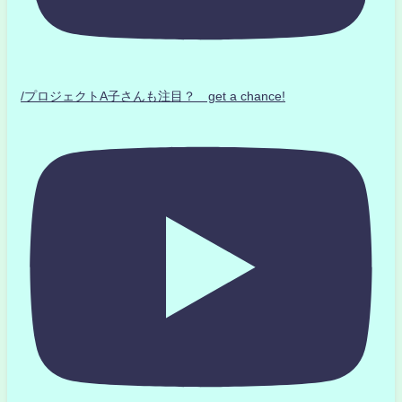
/プロジェクトA子さんも注目？ get a chance!