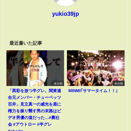
yukio39jp
最近書いた記事
未分類
未分類
「異彩を放つ半グレ。関東連
MINMI｢サマータイム！！｣
合元メンバー・チューペッツ
百井」見立真一の威光を盾に
権力を振り翳す男の末路はビ
デオ男優の道だった…#裏社
会 #アウトロー #半グレ
#shorts