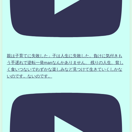
親は子育てに失敗した」子は人生に失敗した。負けに気付きも
う手遅れで逆転一発manなんかありません、 残りの人生、貧し
く食いつないでわずかな楽しみなど見つけて生きていくしかな
いのです。ないのです。