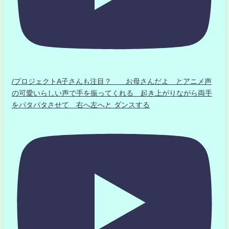
/プロジェクトA子さんも注目？ お母さんだよ とアニメ声
の可愛いらしい声で手を振ってくれる 起き上がりながら両手
をパタパタさせて 右へ左へと ダンスする