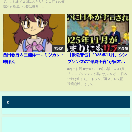
て、これまで２回にわたり計２１万ｔの備
ち』の存在も？元農水省官僚の
蓄米を放出。今後は毎月、...
見解【解説】（2025年4月21
日）
未分類
未分類
西田敏行＆三浦洋一 - ミツカン・
【緊急警告】2025年11月、シン
味ぽん
プソンズの“最終予言”が日本を
襲う…【都市伝説 ミステリー】
...
#都市伝説 #オカルト #怖い話 この11月、
「シンプソンズ」が描いた未来が──日本
で動き出した。 トランプ再来、AI支配、
環境崩壊、そして...
s