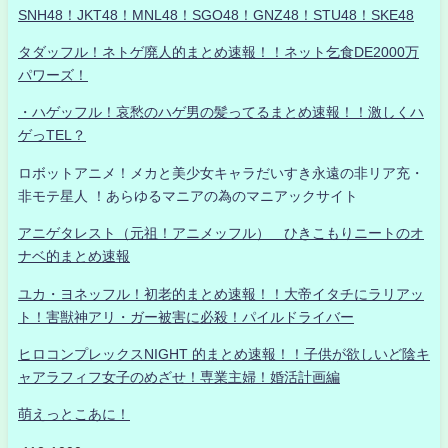
SNH48！JKT48！MNL48！SGO48！GNZ48！STU48！SKE48
タダッフル！ネトゲ廃人的まとめ速報！！ネット乞食DE2000万
パワーズ！
・ハゲッフル！哀愁のハゲ男の髪ってるまとめ速報！！激しくハ
ゲっTEL？
ロボットアニメ！メカと美少女キャラだいすき永遠の非リア充・
非モテ星人 ！あらゆるマニアの為のマニアックサイト
アニゲタレスト（元祖！アニメッフル） ひきこもりニートのオ
ナベ的まとめ速報
ユカ・ヨネッフル！初老的まとめ速報！！大帝イタチにラリアッ
ト！害獣神アリ・ガー被害に必殺！パイルドライバー
ヒロコンプレックスNIGHT 的まとめ速報！！子供が欲しいど陰キ
ャアラフィフ女子のめざせ！専業主婦！婚活計画編
萌えっとこあに！