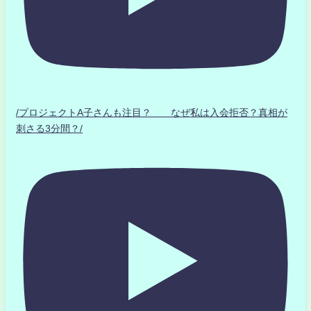
/プロジェクトA子さんも注目？ なぜ私は入会拒否？真相が
刺さる3分間？/