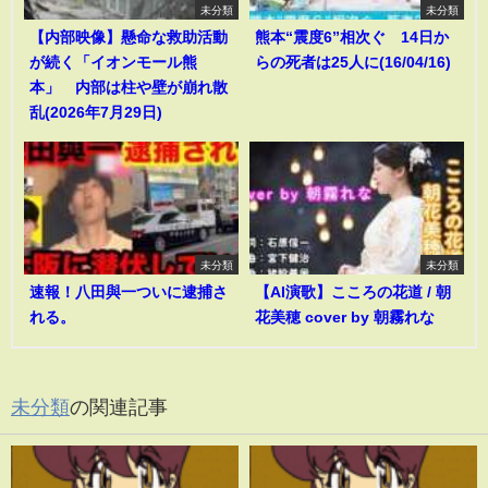
未分類
未分類
【内部映像】懸命な救助活動
熊本“震度6”相次ぐ 14日か
が続く「イオンモール熊
らの死者は25人に(16/04/16)
本」 内部は柱や壁が崩れ散
乱(2026年7月29日)
未分類
未分類
速報！八田與一ついに逮捕さ
【AI演歌】こころの花道 / 朝
れる。
花美穂 cover by 朝霧れな
未分類
の関連記事