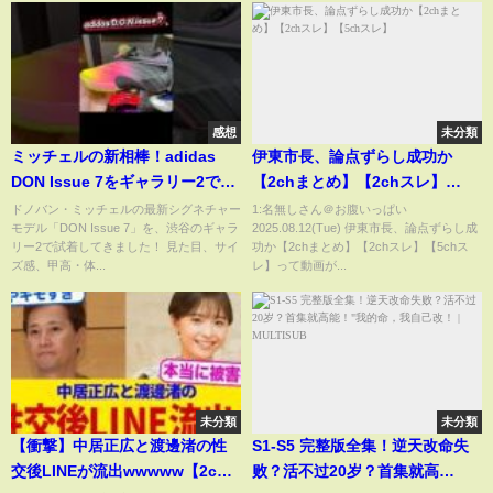
是我的代名词。EP1#爽文 #小说
感想
未分類
ミッチェルの新相棒！adidas
伊東市長、論点ずらし成功か
DON Issue 7をギャラリー2で試
【2chまとめ】【2chスレ】
着してみた！ #バッシュ
【5chスレ】
ドノバン・ミッチェルの最新シグネチャー
1:名無しさん＠お腹いっぱい
モデル「DON Issue 7」を、渋谷のギャラ
2025.08.12(Tue) 伊東市長、論点ずらし成
#adidas #shorts
リー2で試着してきました！ 見た目、サイ
功か【2chまとめ】【2chスレ】【5chス
ズ感、甲高・体...
レ】って動画が...
未分類
未分類
【衝撃】中居正広と渡邊渚の性
S1-S5 完整版全集！逆天改命失
交後LINEが流出wwwww【2ch
败？活不过20岁？首集就高