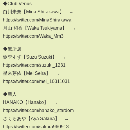
◆Club Venus
白川未奈【Mina Shirakawa】 →
https://twitter.com/MinaShirakawa
月山 和香【Waka Tsukiyama】 →
https://twitter.com/Waka_Mm3
◆無所属
鈴季すず【Suzu Suzuki】 →
https://twitter.com/suzuki_1231
星来芽依【Mei Seira】 →
https://twitter.com/mei_10311031
◆新人
HANAKO【Hanako】 →
https://twitter.com/hanako_stardom
さくらあや【Aya Sakura】 →
https://twitter.com/sakura960913