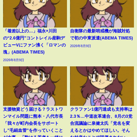
「着差以上の…」福永×川田
自衛隊の最新哨戒機が海賊対処
の“2.6億円”コントレイル産駒デ
で初の中東派遣(ABEMA TIMES)
ビューVにファン沸く「ロマンの
2026年8月9日
塊」(ABEMA TIMES)
2026年8月9日
支援物資どう届ける？ラストワ
クラファン1億円達成も支持率は
ンマイル問題に熊本・八代市長
2.3％…中道改革連合、8月の3党
「我々が町内会長をサポート
合流議論に泉健太氏「党名を変
し”毛細血管”を作っていくこと
えるとかはやめてほしい。そん