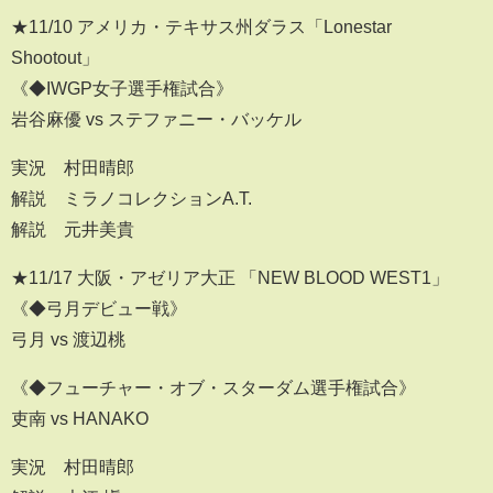
★11/10 アメリカ・テキサス州ダラス「Lonestar
Shootout」
《◆IWGP女子選手権試合》
岩谷麻優 vs ステファニー・バッケル
実況 村田晴郎
解説 ミラノコレクションA.T.
解説 元井美貴
★11/17 大阪・アゼリア大正 「NEW BLOOD WEST1」
《◆弓月デビュー戦》
弓月 vs 渡辺桃
《◆フューチャー・オブ・スターダム選手権試合》
吏南 vs HANAKO
実況 村田晴郎