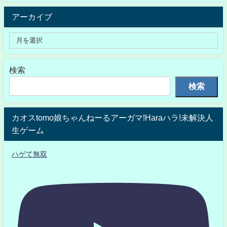
アーカイブ
検索
検索
カオスtomo娘ちゃんねーるアーガマ!Haraハラ!未解決人
生ゲーム
ハゲて無双