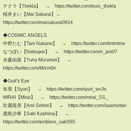
テクラ【Thekla】 → https://twitter.com/toxic_thekla
桜井まい【Mai Sakurai】→
https://twitter.com/maisakurai0914
◆COSMIC ANGELS
中野たむ【Tam Nakano】 → https://twitter.com/tmtmtmx
なつぽい【Natsupoi】 → https://twitter.com/n_poi07
水森由菜【Yuna Mizumori】 →
https://twitter.com/Mizm0ri
◆God’s Eye
朱里【Syuri】 → https://twitter.com/syuri_wv3s
MIRAI【Mirai】 → https://twitter.com/mirai_SS_
壮麗亜美【Ami Sohrei】 → https://twitter.com/aaamintan
鹿島沙希【Saki Kashima】 →
https://twitter.com/emblem_saki555