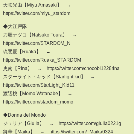
天咲光由【Miyu Amasaki】 →
https://twitter.com/miyu_stardom
◆大江戸隊
刀羅ナツコ【Natsuko Toura】 →
https://twitter.com/STARDOM_N
琉悪夏【Ruaka】 →
https://twitter.com/Ruaka_STARDOM
吏南【Rina】 → https://twitter.com/chocobi1228rina
スターライト・キッド【Starlight kid】 →
https://twitter.com/StarLight_Kid11
渡辺桃【Momo Watanabe】 →
https://twitter.com/stardom_momo
◆Donna del Mondo
ジュリア【Giulia】 → https://twitter.com/giulia0221g
舞華【Maika】 → https://twitter.com/_Maika0324