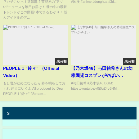
まとめ】【2chスレ】【5chス
能！"我的命，我自己改！ |
‌ ? バチこいっ！速報部 ? 芸能界の"アツ
#国漫 #anime #donghua #3d...
い"ニュースを毎日お届け！ 世の中の最新
レ】
MULTISUB
トレンドがこの動画1本でまるわかり！ 新
人アイドルのデ...
未分類
未分類
PEOPLE 1 “鈴々” （Official
【乃木坂46】与田祐希さんの幼
Video）
稚園児コスプレがやばい…
もし君がだめになったら 鈴を鳴らしてお
#与田祐希 #乃木坂46 BGM:
くれ 迎えにいくよ All produced by Deu
https://youtu.be/y0t0gZ4v6NM...
PEOPLE 1 "鈴々" ?Stream...
s