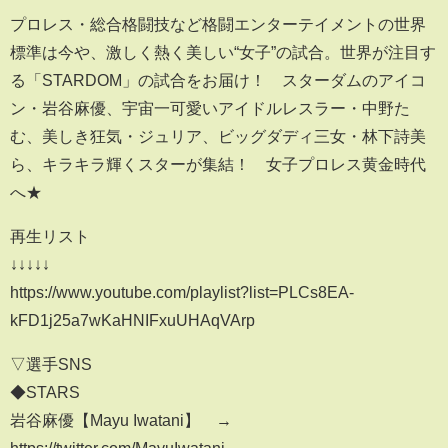
プロレス・総合格闘技など格闘エンターテイメントの世界
標準は今や、激しく熱く美しい“女子”の試合。世界が注目す
る「STARDOM」の試合をお届け！ スターダムのアイコ
ン・岩谷麻優、宇宙一可愛いアイドルレスラー・中野た
む、美しき狂気・ジュリア、ビッグダディ三女・林下詩美
ら、キラキラ輝くスターが集結！ 女子プロレス黄金時代
へ★
再生リスト
↓↓↓↓↓
https://www.youtube.com/playlist?list=PLCs8EA-
kFD1j25a7wKaHNIFxuUHAqVArp
▽選手SNS
◆STARS
岩谷麻優【Mayu Iwatani】 →
https://twitter.com/MayuIwatani