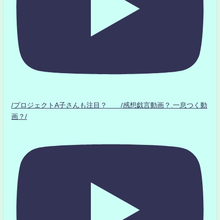
/プロジェクトA子さんも注目？ /感想戯言動画？.一息つく動
画？/