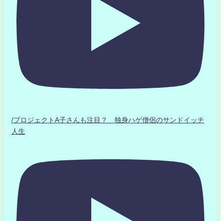
/プロジェクトA子さんも注目？ 独身ハゲ僧侶のサンドイッチ
人生