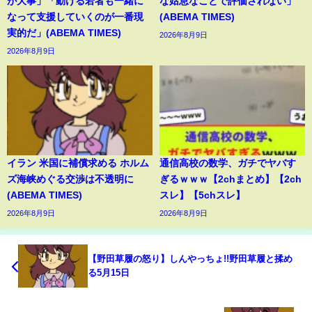
が大事」「動ける若者も一緒に
な姑息なことで評価されない」
なって支援していくのが一番現
(ABEMA TIMES)
実的だ」(ABEMA TIMES)
2026年8月9日
2026年8月9日
イラン 米国に補償求める ホルム
通信高校の数学、ガチでヤバす
ズ海峡めぐる交渉は不透明に
ぎるｗｗｗ【2chまとめ】【2ch
(ABEMA TIMES)
スレ】【5chスレ】
2026年8月9日
2026年8月9日
【野田草履の怒り】しんやっちょ!!野田草履と揉め
る5月15日