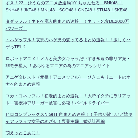
すき！23 ひうらのアニメ放送局101ちゃんねる BNK48 ！
SNH48！JKT48！MNL48！SGO48！GNZ48！STU48！SKE48
タダッフル！ネトゲ廃人的まとめ速報！！ネット乞食DE2000万
パワーズ！
・ハゲッフル！哀愁のハゲ男の髪ってるまとめ速報！！激しくハ
ゲっTEL？
ロボットアニメ！メカと美少女キャラだいすき永遠の非リア充・
非モテ星人 ！あらゆるマニアの為のマニアックサイト
アニゲタレスト（元祖！アニメッフル） ひきこもりニートのオ
ナベ的まとめ速報
ユカ・ヨネッフル！初老的まとめ速報！！大帝イタチにラリアッ
ト！害獣神アリ・ガー被害に必殺！パイルドライバー
ヒロコンプレックスNIGHT 的まとめ速報！！子供が欲しいど陰キ
ャアラフィフ女子のめざせ！専業主婦！婚活計画編
萌えっとこあに！