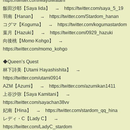
飯田沙耶【Saya Iida】 → https://twitter.com/saya_5_19
羽南【Hanan】 → https://twitter.com/Stardom_hanan
コグマ【Koguma】 → https://twitter.com/kogumastardom
葉月【Hazuki】 → https://twitter.com/0929_hazuki
向後桃【Momo Kohgo】 →
https://twitter.com/momo_kohgo
◆Queen’s Quest
林下詩美【Utami Hayashishita】 →
https://twitter.com/utami0914
AZM【Azumi】 → https://twitter.com/azumikan1411
上谷沙弥【Saya Kamitani】 →
https://twitter.com/sayachan38vv
妃南【Hina】 → https://twitter.com/stardom_qq_hina
レディ・C【Lady C】 →
https://twitter.com/LadyC_stardom