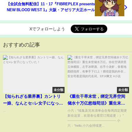
【全試合無料配信】11・17『FIBREPLEX presents
NEW BLOOD WEST 1』大阪・アゼリア大正ホール
Xでフォローしよう
おすすめの記事
未分類
未分類
【知られざる業界裏】カントリ
《重生干旱末世，绑定无界空间
ー娘、なんとセ○レ女子になって
储水十万亿悠哉苟活》重生末世
いた！
储水万亿。你在空调房里玉体横
...
小六：“续集及完本清单会在每周四定期更
新在这里，欢迎各位看官订阅追更：）”
陈，左手冰啤酒、右手小龙虾，
——————————————— 小
拿着地图瞎指挥，有事手下们
六：“hello,小六会持续更...
上！猥琐是我的外衣，安全苟着