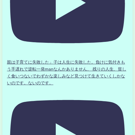
親は子育てに失敗した」子は人生に失敗した。負けに気付きも
う手遅れで逆転一発manなんかありません、 残りの人生、貧し
く食いつないでわずかな楽しみなど見つけて生きていくしかな
いのです。ないのです。