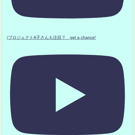
/プロジェクトA子さんも注目？ get a chance!