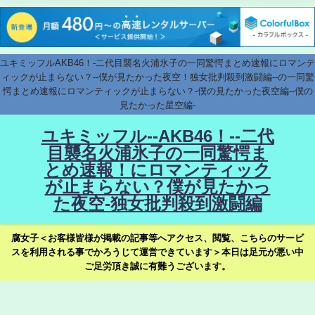
ユキミッフルAKB46！-二代目襲名火浦氷子の一同驚愕まとめ速報にロマンテ
ィックが止まらない？--僕が見たかった夜空！独女批判殺到激闘編--の一同驚
愕まとめ速報にロマンティックが止まらない？-僕の見たかった夜空編--僕の
見たかった星空編-
ユキミッフル--AKB46！--二代
目襲名火浦氷子の一同驚愕ま
とめ速報！にロマンティック
が止まらない？僕が見たかっ
た夜空-独女批判殺到激闘編
腐女子＜お客様皆様が掲載の記事等へアクセス、閲覧、こちらのサービ
スを利用される事でかろうじて運営できています＞本日は足元が悪い中
ご足労頂き誠に有難うございます。