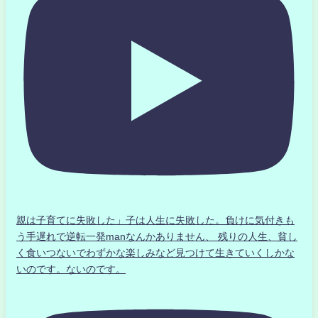
親は子育てに失敗した」子は人生に失敗した。負けに気付きも
う手遅れで逆転一発manなんかありません、 残りの人生、貧し
く食いつないでわずかな楽しみなど見つけて生きていくしかな
いのです。ないのです。