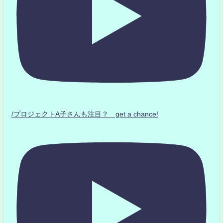
/プロジェクトA子さんも注目？ get a chance!