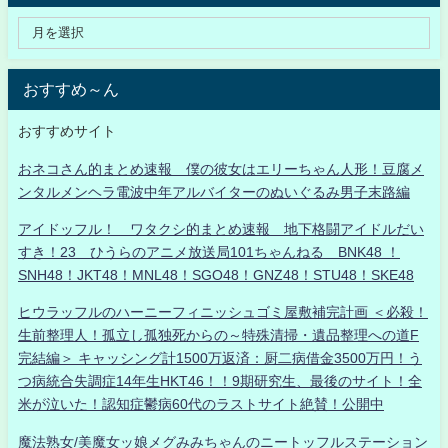
おすすめ～ん
おすすめサイト
おネコさん的まとめ速報 僕の彼女はエリーちゃん人形！豆腐メ
ンタルメンヘラ電波中年アルバイターのぬいぐるみ男子末路編
アイドッフル！ ワタクシ的まとめ速報 地下格闘アイドルだい
すき！23 ひうらのアニメ放送局101ちゃんねる BNK48 ！
SNH48！JKT48！MNL48！SGO48！GNZ48！STU48！SKE48
ヒウラッフルのハーニーフィニッシュゴミ屋敷補完計画 ＜必殺！
生前整理人！孤立し孤独死からの～特殊清掃・遺品整理への道F
完結編＞ キャッシング計1500万返済：厨二病借金3500万円！う
つ病統合失調症14年生HKT46！！9期研究生、最後のサイト！全
米が泣いた！認知症鬱病60代のラストサイト絶賛！公開中
魔法熟女/美魔女ッ娘メグみみちゃんのニートッフルステーション