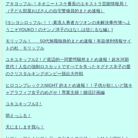
アキヨッフル-！ネオニートスケ番長のエキストラ芸能情報局！
（子ども部屋おばさんの自宅警備員的まとめ速報）
[ヨシヨシロッフル-！！-素浪人勇者カツオンの未解決事件簿へよ
うこそYOUKO！のナンノ洋子のはなしは信じるな編）]
モリッフル！ 50代無職独身的まとめ速報！有益便利情報サイ
トの杜 モリッフル
ユキユキッフル2！ど底辺的一同驚愕騒然まとめ速報！超氷河期
世代！人生の強制ロスカットですべてを失ったキグナス氷子の愛
のクリスタルキングボンビー脱出大作戦
ヒロコンプレックスNIGHT 的まとめ速報！！子供が欲しいど陰キ
ャアラフィフ女子のめざせ！専業主婦！婚活計画編
ユキユキッフル3！
萌えっふる！
天にまします我ら！