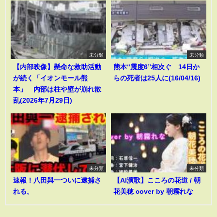
未分類
未分類
【内部映像】懸命な救助活動
熊本“震度6”相次ぐ 14日か
が続く「イオンモール熊
らの死者は25人に(16/04/16)
本」 内部は柱や壁が崩れ散
乱(2026年7月29日)
未分類
未分類
速報！八田與一ついに逮捕さ
【AI演歌】こころの花道 / 朝
れる。
花美穂 cover by 朝霧れな