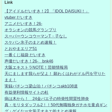
Link
【アイドルだいすき！2】「IDOL DAISUKI！」
vtuber だいすき
アニメだいすき！26-
オラシオンの競馬グランプリ
スーパーウンコウーマンT・子なし
スケバン氷子のまとめ速報！
とおやまエリア51
一番くじ福袋 だいすき
声優だいすき！26- bnk46
大阪エキストラNOTE！芸能情報局
天にまします我らが父よ！ 願わくはわがドル円を守りた
まえ！
実録パチンコ梁山泊！パチンコakb108道
有益便利情報サイトの杜
病は木から！ 24金バエ子の特発性間質性肺炎
真・モリタダッフル2！！50代無職独身ガチホモ童貞ギン
グ・ゲイなー女装子オネエ的まとめ速報