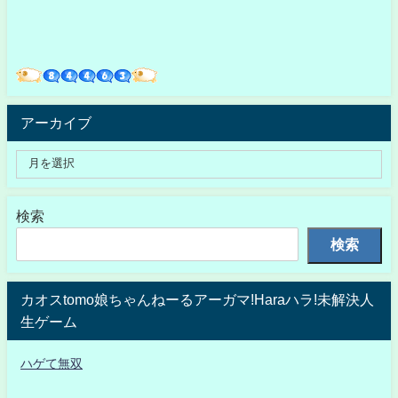
アーカイブ
検索
検索
カオスtomo娘ちゃんねーるアーガマ!Haraハラ!未解決人
生ゲーム
ハゲて無双