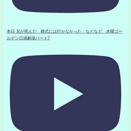
本日 兄が死んだ 葬式には行かなかった などなど 木曜ゴー
ルデン日浦劇場パート7