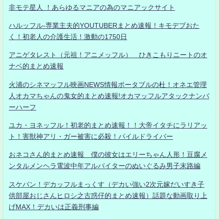
非モテ星人 ！あらゆるマニアの為のマニアックサイト
ハルッフル-専業主夫的YOUTUBERまとめ速報！キモデブおた
く！初老人の介護生活！激動の1750日
アニゲタレスト（元祖！アニメッフル） ひきこもりニートのオ
ナベ的まとめ速報
火浦のシネマッフル映画NEWS情報ポータブルの杜！オネエ管理
人オカマちゃんの鬼女的まとめ速報!オカマッフルアタックナンバ
ーハーフ
ユカ・ヨネッフル！初老的まとめ速報！！大帝イタチにラリアッ
ト！害獣神アリ・ガー被害に必殺！パイルドライバー
おネコさん的まとめ速報 僕の彼女はエリーちゃん人形！豆腐メ
ンタルメンヘラ電波中年アルバイターのぬいぐるみ男子末路編
スケバン！デカッフルまっくす（デカい強い2次元嫁だいすき子
供部屋おじさんヒロシ之古惑仔的まとめ速報）話題な動画取り上
げMAX！デカいは正義刑事編