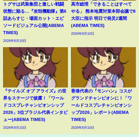
トグサは武装集団と激しい戦闘
高市総理「できることはすべて
状態に陥る…『攻殻機動隊』第6
やる」 熊本地震対策本部会議で8
話あらすじ・場面カット・エピ
大臣に指示 明日で発災2週間
ソードビジュアル公開(ABEMA
(ABEMA TIMES)
TIMES)
2026年8月10日
2026年8月10日
『テイルズ オブ アライズ』の世
香港代表の『モンハン』コスが
界をステージで披露！「ワール
グランドチャンピオンに！「ワ
ドコスプレチャンピオンシップ
ールドコスプレチャンピオンシ
2026」3位ブラジル代表インタビ
ップ2026」レポート(ABEMA
ュー(ABEMA TIMES)
TIMES)
2026年8月10日
2026年8月10日