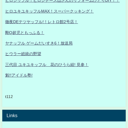
ヒロシッフル！ヒロシデース山さんのリフォームひとりDIY！！
ヒロユキユキッフルMAX！スーパークッキング！
徹夜DEテツヤッフル!！レトロ館2号店！
剛Q超児ともっふる！
ヤナッフル ゲームだいすき6！放送局
ヒウラー総統の野望
三代目 ユキユキッフル 花のひうら組! 見参！
魁!!アイドル塾!
t112
Links