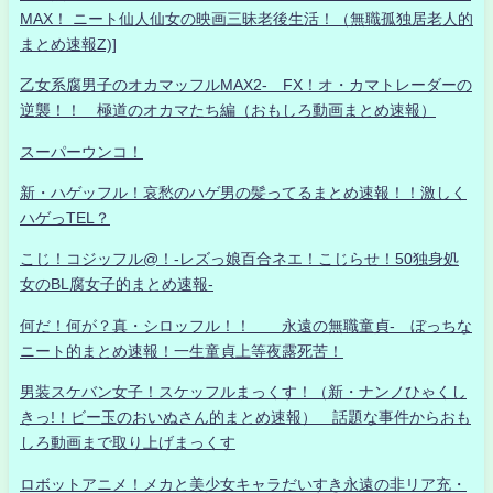
MAX！ ニート仙人仙女の映画三昧老後生活！（無職孤独居老人的
まとめ速報Z)]
乙女系腐男子のオカマッフルMAX2- FX！オ・カマトレーダーの
逆襲！！ 極道のオカマたち編（おもしろ動画まとめ速報）
スーパーウンコ！
新・ハゲッフル！哀愁のハゲ男の髪ってるまとめ速報！！激しく
ハゲっTEL？
こじ！コジッフル@！-レズっ娘百合ネエ！こじらせ！50独身処
女のBL腐女子的まとめ速報-
何だ！何が？真・シロッフル！！ 永遠の無職童貞- ぼっちな
ニート的まとめ速報！一生童貞上等夜露死苦！
男装スケバン女子！スケッフルまっくす！（新・ナンノひゃくし
きっ!！ビー玉のおいぬさん的まとめ速報） 話題な事件からおも
しろ動画まで取り上げまっくす
ロボットアニメ！メカと美少女キャラだいすき永遠の非リア充・