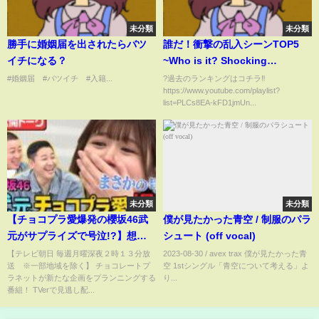
未分類
未分類
勝手に婚姻届を出されたらバツ
誰だ！衝撃の乱入シーンTOP5
イチになる？
~Who is it? Shocking
Intruders~
#婚姻届 #バツイチ #入籍...
?過去のランキングはコチラ‼️
https://www.youtube.com/playlist?
list=PLCs8EA-kFD1jmUn...
未分類
未分類
【チョコプラ愛爆発の櫻坂46武
僕が見たかった青空 / 制服のパラ
元がサプライズで号泣!?】想像
シュート (off vocal)
以上のガチ勢！カメラ前で泣く
【テレビ朝日 毎週月曜深夜２時１３分放
2023-08-30 / avex trax 僕が見たかった青
送 ※一部地域を除く】 チョコレートプ
空 1stシングル「青空について考える」よ
ことのない櫻坂46武元唯衣が熱
ラネットが新たな企画をプランニングする
り...
弁からの号泣の超貴重映像！
番組！ TVerで見逃し配...