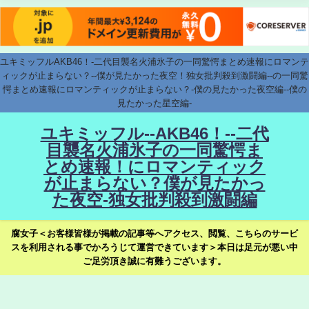
ユキミッフルAKB46！-二代目襲名火浦氷子の一同驚愕まとめ速報にロマンテ
ィックが止まらない？--僕が見たかった夜空！独女批判殺到激闘編--の一同驚
愕まとめ速報にロマンティックが止まらない？-僕の見たかった夜空編--僕の
見たかった星空編-
ユキミッフル--AKB46！--二代
目襲名火浦氷子の一同驚愕ま
とめ速報！にロマンティック
が止まらない？僕が見たかっ
た夜空-独女批判殺到激闘編
腐女子＜お客様皆様が掲載の記事等へアクセス、閲覧、こちらのサービ
スを利用される事でかろうじて運営できています＞本日は足元が悪い中
ご足労頂き誠に有難うございます。