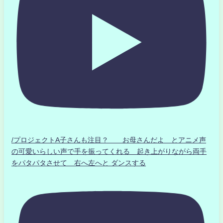
/プロジェクトA子さんも注目？ お母さんだよ とアニメ声
の可愛いらしい声で手を振ってくれる 起き上がりながら両手
をパタパタさせて 右へ左へと ダンスする