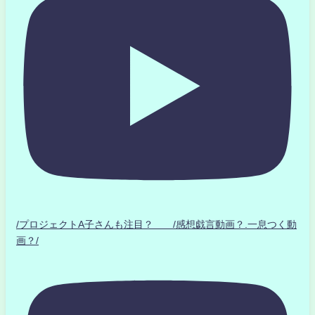
/プロジェクトA子さんも注目？ /感想戯言動画？.一息つく動
画？/