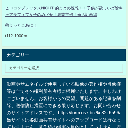
ヒロコンプレックスNIGHT 的まとめ速報！！子供が欲しいど陰キ
ャアラフィフ女子のめざせ！専業主婦！婚活計画編
萌えっとこあに！
t112-1000ｍ
カテゴリー
動画やサムネイルで使用している映像の著作権や肖像権
等は全てその権利所有者様に帰属いたします。申しわけ
ございません。お客様からの要望、問題がある記事を削
除、送信防止措置にできる限り応じます。お問い合わせ
のサイトアドレスです。 https://form.os7.biz/f/c82c6596/
当サイトは各動画共有サイトへのアップロードは行なっ
ておりません、著作権の侵害を目的としていません、埋