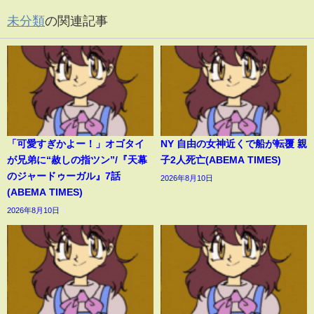
未分類
の関連記事
「可愛すぎかよー！」オゴタイ
NY 自由の女神近くで船が転覆 親
が兄弟に“赦しの指ツン”/『天幕
子2人死亡(ABEMA TIMES)
のジャードゥーガル』7話
2026年8月10日
(ABEMA TIMES)
2026年8月10日