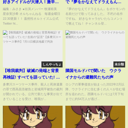
好きアイドルが大潜入！激辛フ
で『夢をかなえてドラえもん』
ェスがヤバすぎた… #激辛 #激
歌ってみた【ドラえもん】【絵
編集：みさき ●出演メンバー 牧瀬裕美
『夢のかなえてドラえもん』をポケモンの
星奈実沙希 オルちゃんねる 毎週金曜日
名前だけで歌ってみました。 不朽の名作
辛グルメ春祭り
世界物語】
22:30更新！！ 蓋然性オルトイズム公式
ですね。 好きなキャラがいたらコメント
Twitter ht...
で教えてね！ チャンネル登...
しんやっちょ
未分類
【唯我裁判】破滅の発端と背景
隣国モルドバで聞いた ウクラ
再検証! すべてを語っていた! 生
イナからの避難民たちの声
前の"証言"【多摩川スーツケー
多摩川スーツケース事件、殺人と死体遺棄
ロシアの軍事侵攻が始まった2022年2月以
の罪で西高昌浩被告と岩城周平被告の裁判
降、ウクライナに住む多くの人々が住む場
ス事件】7月11日横浜地裁で判決
が開かれている。公判で新たな事実が出て
所を追われた。西隣モルドバには7月下旬
きていることを受け、唯我が...
までに約54万人が逃げ...