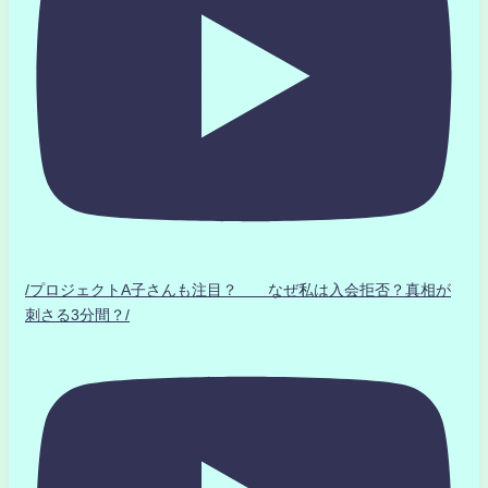
/プロジェクトA子さんも注目？ なぜ私は入会拒否？真相が
刺さる3分間？/