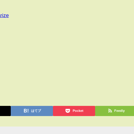
rize
はてブ
Pocket
Feedly