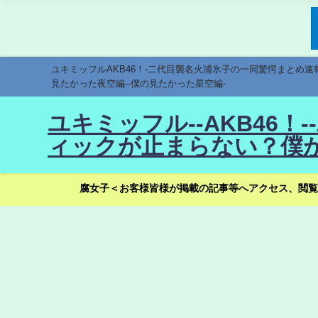
ユキミッフルAKB46！-二代目襲名火浦氷子の一同驚愕まとめ
見たかった夜空編--僕の見たかった星空編-
ユキミッフル--AKB46
ィックが止まらない？僕が
腐女子＜お客様皆様が掲載の記事等へアクセス、閲覧