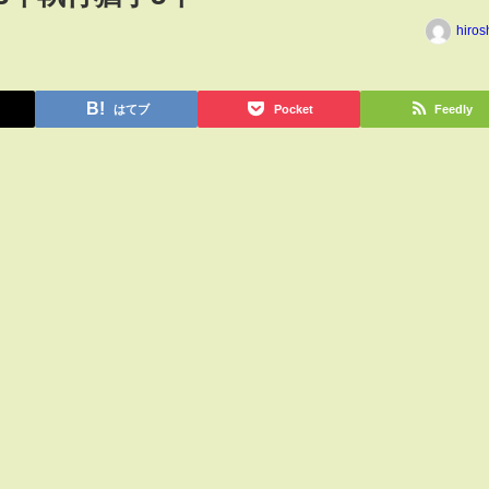
hiros
はてブ
Pocket
Feedly