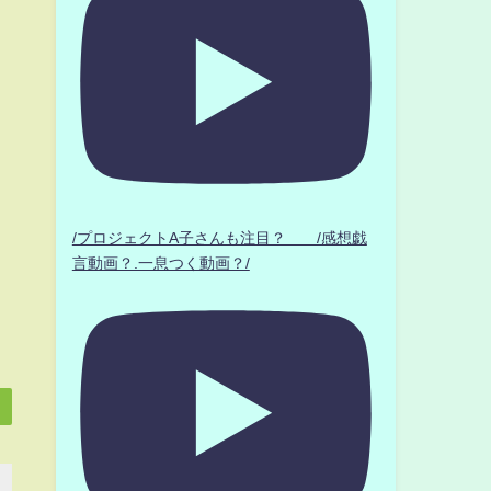
/プロジェクトA子さんも注目？ /感想戯
言動画？.一息つく動画？/