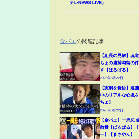
テレNEWS LIVE）
金バエ
の関連記事
【組長の見解】魂
ちょの逮捕勾留の
す【ぱるぱる】
2026年3月22日
【実刑を覚悟】逮
中のリアルな心境
ちょ】
2026年3月22日
【金バエ】一周忌 
散骨【ぱるぱる】
ー】【まさやん】