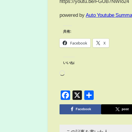
https://youtu.be/FGUB7NWIo24
powered by
Auto Youtube Summa
共有:
Facebook
X
いいね:
Facebook
X
共
有
Facebook
post
この記事を書いた人