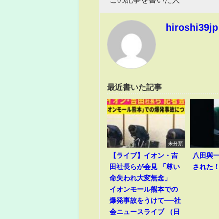
hiroshi39jp
最近書いた記事
未分類
【ライブ】イオン・吉
八田與
田社長らが会見 「尊い
された
命失われ大変無念」
イオンモール熊本での
爆発事故をうけて──社
会ニュースライブ （日