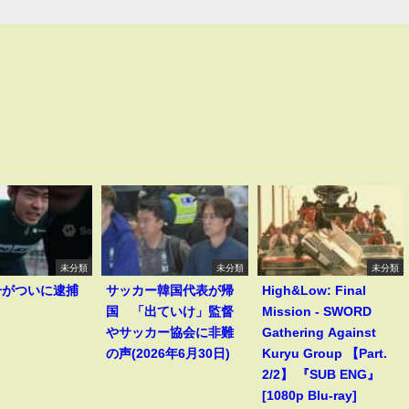
未分類
未分類
未分類
一がついに逮捕
サッカー韓国代表が帰
High&Low: Final
！
国 「出ていけ」監督
Mission - SWORD
やサッカー協会に非難
Gathering Against
の声(2026年6月30日)
Kuryu Group 【Part.
2/2】 『SUB ENG』
[1080p Blu-ray]