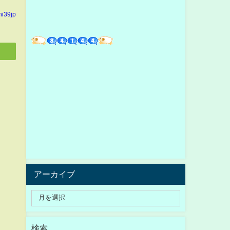
hi39jp
アーカイブ
検索