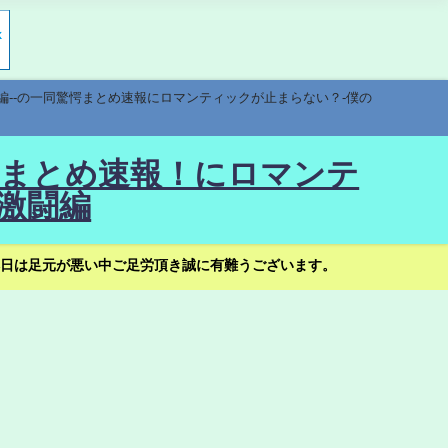
編--の一同驚愕まとめ速報にロマンティックが止まらない？-僕の
驚愕まとめ速報！にロマンテ
激闘編
日は足元が悪い中ご足労頂き誠に有難うございます。