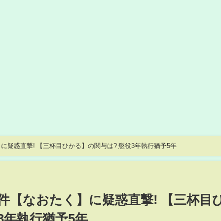
疑惑直撃! 【三杯目ひかる】の関与は? 懲役3年執行猶予5年
件【なおたく】に疑惑直撃! 【三杯目
3年執行猶予5年