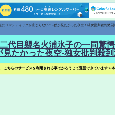
速報にロマンティックが止まらない？--僕が見たかった夜空！独女批判殺到激闘
！--二代目襲名火浦氷子の一同
見たかった夜空-独女批判殺到
、こちらのサービスを利用される事でかろうじて運営できています＞本