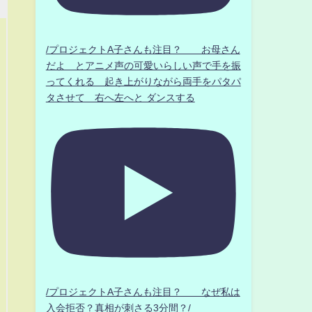
/プロジェクトA子さんも注目？ お母さん
だよ とアニメ声の可愛いらしい声で手を振
ってくれる 起き上がりながら両手をパタパ
タさせて 右へ左へと ダンスする
/プロジェクトA子さんも注目？ なぜ私は
入会拒否？真相が刺さる3分間？/