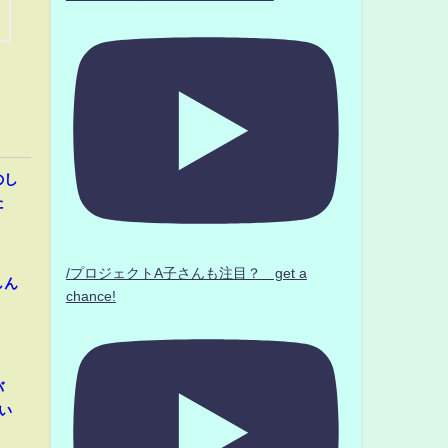
のし
た
/プロジェクトA子さんも注目？ get a
しん
chance!
バ
い