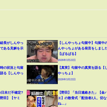
道組長がしんやっ
【しんやっちょ勾留中】勾留中
件である見解を示
んやっちょがある発言をしまし
【ぱるぱる】
2026年3月22日
捕時の状況と勾留
【真実】勾留中の真実を語る【
を語る【しんやっ
やっちょ】
2026年3月22日
命日未だ不確定?
【野田】「当日連絡きた」【金
【野田】【ヤミ
エ】の散骨式「配信者2人、切な
ね…」