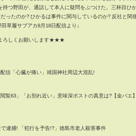
を持つ野田が、通話して本人に疑問をぶつけた。三杯目ひ
何だったのか? ひかるは事件に関与しているのか? 反社と関
野田草履サブアカ8月18日配信より↓
よろしくお願いします★★★
モ配信「心臓が痛い」靖国神社周辺大混乱!
閲覧63」「お別れ近い」意味深ポストの真意は?【金バエ
容疑で逮捕! 「犯行を予告!?」徳島市老人殺害事件