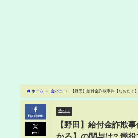
ホーム
金バエ
【野田】給付金詐欺事件【なおたく】に
金バエ
Facebook
【野田】給付金詐欺事
post
かる】の関与は? 懲役