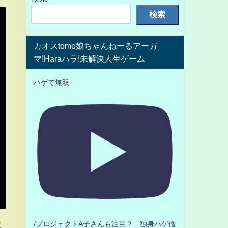
検索
カオスtomo娘ちゃんねーるアーガ
マ!Haraハラ!未解決人生ゲーム
ハゲて無双
に
/プロジェクトA子さんも注目？ 独身ハゲ僧