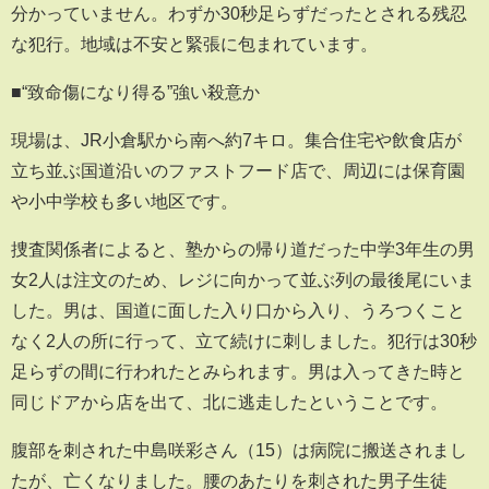
分かっていません。わずか30秒足らずだったとされる残忍
な犯行。地域は不安と緊張に包まれています。
■“致命傷になり得る”強い殺意か
現場は、JR小倉駅から南へ約7キロ。集合住宅や飲食店が
立ち並ぶ国道沿いのファストフード店で、周辺には保育園
や小中学校も多い地区です。
捜査関係者によると、塾からの帰り道だった中学3年生の男
女2人は注文のため、レジに向かって並ぶ列の最後尾にいま
した。男は、国道に面した入り口から入り、うろつくこと
なく2人の所に行って、立て続けに刺しました。犯行は30秒
足らずの間に行われたとみられます。男は入ってきた時と
同じドアから店を出て、北に逃走したということです。
腹部を刺された中島咲彩さん（15）は病院に搬送されまし
たが、亡くなりました。腰のあたりを刺された男子生徒