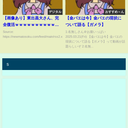
デジタル
おすすめ～ん
【画像あり】東出昌大さん、完
【金バエは今】金バエの現状に
全復活ｗｗｗｗｗｗｗｗｗｗｗ
ついて語る【ガメラ】
ｗ
Source:
1:名無しさん＠お腹いっぱい
https://newmatosoku.com/feed/main/rss2.xml...
2025.03.21(Fri) 【金バエは今】金バエの
現状について語る【ガメラ】って動画が話
題らしいぞ 2:名無...
s