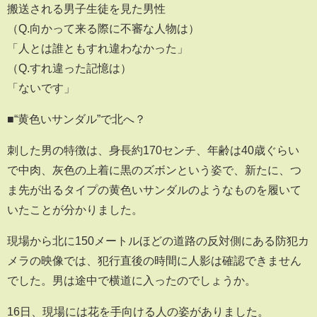
搬送される男子生徒を見た男性
（Q.向かって来る際に不審な人物は）
「人とは誰ともすれ違わなかった」
（Q.すれ違った記憶は）
「ないです」
■“黄色いサンダル”で北へ？
刺した男の特徴は、身長約170センチ、年齢は40歳ぐらい
で中肉、灰色の上着に黒のズボンという姿で、新たに、つ
ま先が出るタイプの黄色いサンダルのようなものを履いて
いたことが分かりました。
現場から北に150メートルほどの道路の反対側にある防犯カ
メラの映像では、犯行直後の時間に人影は確認できません
でした。男は途中で横道に入ったのでしょうか。
16日、現場には花を手向ける人の姿がありました。