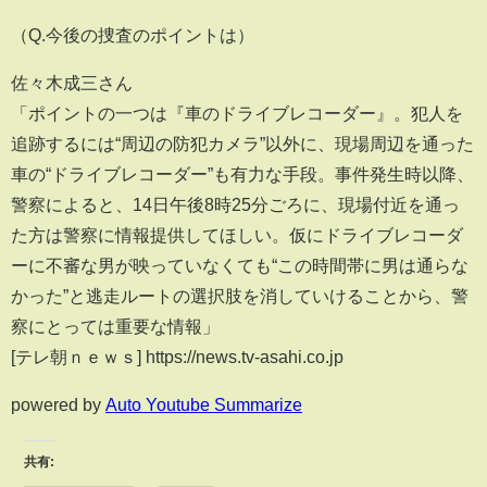
（Q.今後の捜査のポイントは）
佐々木成三さん
「ポイントの一つは『車のドライブレコーダー』。犯人を
追跡するには“周辺の防犯カメラ”以外に、現場周辺を通った
車の“ドライブレコーダー”も有力な手段。事件発生時以降、
警察によると、14日午後8時25分ごろに、現場付近を通っ
た方は警察に情報提供してほしい。仮にドライブレコーダ
ーに不審な男が映っていなくても“この時間帯に男は通らな
かった”と逃走ルートの選択肢を消していけることから、警
察にとっては重要な情報」
[テレ朝ｎｅｗｓ] https://news.tv-asahi.co.jp
powered by
Auto Youtube Summarize
共有: