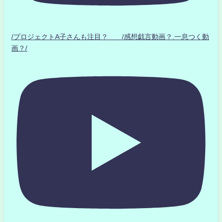
/プロジェクトA子さんも注目？ /感想戯言動画？.一息つく動
画？/