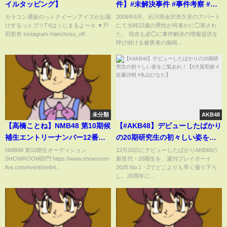
イルタッピング】
件】#未解決事件 #事件考察 #金
沢市久安 #橋本清勝
カラコン通販のっ♫ クイーンアイズがお届
2008年6月、石川県金沢市久安のアパート
けするっ♫ プリTVはっじまるよ〜☺️ ▼戸
にて当時22歳の男性が何者かに◯害され
田梨杏 Instagram /rianchosu_off...
た。 現在も必◯に事件解決の情報提供を
呼び掛ける被害者の御両...
未分類
AKB48
【高橋ことね】NMB48 第10期候
【#AKB48】デビューしたばかり
補生エントリーナンバー12番
の20期研究生の初々しい姿をご
2024年04月20日17時01分26秒
覧あれ！【#大賀彩姫 #近藤沙樹
NMB48 第10期生オーディション
12月20日にデビューしたばかりAKB48の
SHOWROOM部門 https://www.showroom-
新世代・20期生を、週刊プレイボーイ
#丸山ひなた】
live.com/event/nmb4...
2025 No.1・2でどこよりも早く撮り下ろ
し。20周年に...