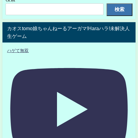
検索
カオスtomo娘ちゃんねーるアーガマ!Haraハラ!未解決人
生ゲーム
ハゲて無双