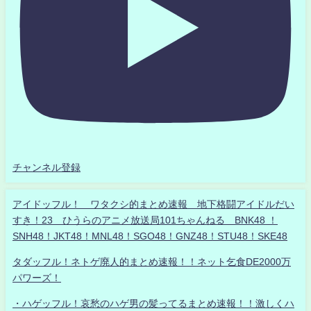
チャンネル登録
アイドッフル！ ワタクシ的まとめ速報 地下格闘アイドルだい
すき！23 ひうらのアニメ放送局101ちゃんねる BNK48 ！
SNH48！JKT48！MNL48！SGO48！GNZ48！STU48！SKE48
タダッフル！ネトゲ廃人的まとめ速報！！ネット乞食DE2000万
パワーズ！
・ハゲッフル！哀愁のハゲ男の髪ってるまとめ速報！！激しくハ