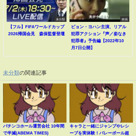
未分類
映画
【フル】FIFAワールドカップ
ピョン・ヨハン主演、リアル
2026帰国会見 森保監督登壇
犯罪アクション『声／姿なき
犯罪者』予告編【2022年10
月7日公開】
未分類
の関連記事
パチンコホール運営会社 10年間
キャラと一緒にジャンプやレシ
で半減(ABEMA TIMES)
ーブを実体験！バレーボール超