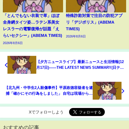
「とんでもない衣装で草」ほぼ
特殊詐欺対策で注目の防犯アプ
全身網タイツ姿…ラテン系美女
リ「デジポリス」(ABEMA
レスラーの電撃復帰が話題「え
TIMES)
らいセクシー」(ABEMA TIMES)
2026年8月6日
2026年8月6日
【夕方ニュースライブ】最新ニュースと生活情報(12
月17日)――THE LATEST NEWS SUMMARY(日テレ
NEWS LIVE)
【北九州・中学生2人殺傷事件】平原政徳容疑者を逮
捕「確かにその行為をしました」 自宅は現場から車
で約5分 男子生徒への殺人未遂容疑 入店から逃走
までわずか十数秒だったことも判明【関連ニュース
まとめ】
Xでフォローしよう
おすすめの記事