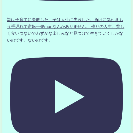
親は子育てに失敗した」子は人生に失敗した。負けに気付きも
う手遅れで逆転一発manなんかありません、 残りの人生、貧し
く食いつないでわずかな楽しみなど見つけて生きていくしかな
いのです。ないのです。