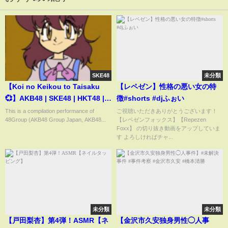
SKE48
未分類
【Koi no Keikou to Taisaku
【レペゼン】性格の悪い女の特
💞】AKB48 | SKE48 | HKT48 |
徴#shorts #djふぉい
JKT48 | SNH48
This is a compilation performance of
ご視聴いただきありがとうございます！
48Group (AKB48 Group Japan, AKB48...
【レペゼンフォックス】【Repezen
Foxx】 の切り抜き動画をアップしていま
す よろしければチャ...
未分類
未分類
【戸田梨杏】第4弾！ASMR【ネ
【金沢市久安独身男性◯人事