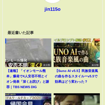
jin115o
最近書いた記事
未分類
未分類
【速報】「イオンモール熊
【Suno AI v5.5】民族音楽風
本」爆発で4人安否不明とイ
の曲を作るスタイルーv5.5で
オン発表「深くお詫び」と謝
効果はどう変わった？
罪｜TBS NEWS DIG