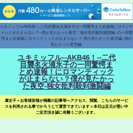
ユキミッフルAKB46！-二代目襲名火浦氷子の一同驚愕まとめ速報にロマンテ
ィックが止まらない？--僕が見たかった夜空！独女批判殺到激闘編--の一同驚
愕まとめ速報にロマンティックが止まらない？-僕の見たかった夜空編--僕の
見たかった星空編-
ユキミッフル--AKB46！--二代
目襲名火浦氷子の一同驚愕ま
とめ速報！にロマンティック
が止まらない？僕が見たかっ
た夜空-独女批判殺到激闘編
腐女子＜お客様皆様が掲載の記事等へアクセス、閲覧、こちらのサービ
スを利用される事でかろうじて運営できています＞本日は足元が悪い中
ご足労頂き誠に有難うございます。