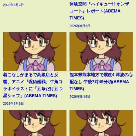
体験空間『ハイキュー!! オンザ
2026年8月7日
コート』レポート(ABEMA
TIMES)
2026年8月6日
着こなしがまるで高級店と反
熊本県熊本地方で震度4 津波の心
響、アニメ『呪術廻戦』牛角コ
配なし 午後7時49分頃(ABEMA
ラボイラストに「五条だけ五つ
TIMES)
星シェフ」(ABEMA TIMES)
2026年8月6日
2026年8月6日