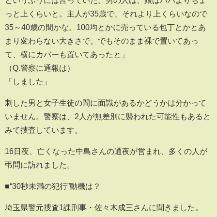
っと上くらいと。主人が35歳で、それより上くらいなので
35～40歳の間かな。100均とかに売っている包丁とかとあ
まり変わらない大きさで。でもそのまま裸で置いてあっ
て、横にカバーも置いてあったと」
（Q.警察に通報は）
「しました」
刺した男と女子生徒の間に面識があるかどうかは分かって
いません。警察は、2人が無差別に襲われた可能性もあると
みて捜査しています。
16日夜、亡くなった中島さんの通夜が営まれ、多くの人が
弔問に訪れました。
■“30秒未満の犯行”動機は？
埼玉県警元捜査1課刑事・佐々木成三さんに聞きました。