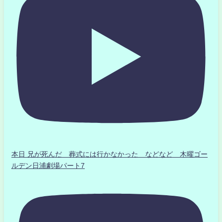
本日 兄が死んだ 葬式には行かなかった などなど 木曜ゴー
ルデン日浦劇場パート7