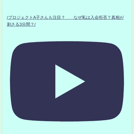
/プロジェクトA子さんも注目？ なぜ私は入会拒否？真相が
刺さる3分間？/