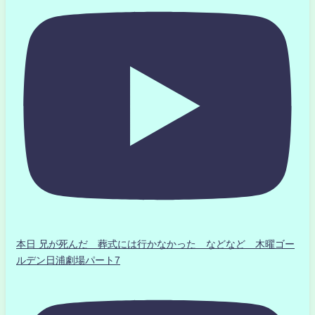
本日 兄が死んだ 葬式には行かなかった などなど 木曜ゴー
ルデン日浦劇場パート7