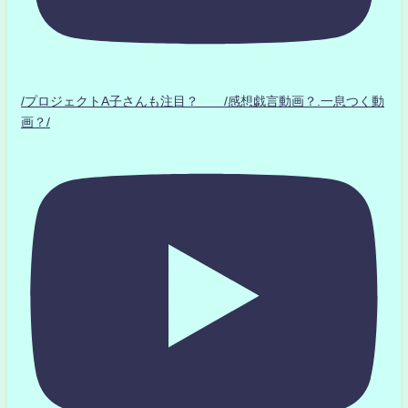
/プロジェクトA子さんも注目？ /感想戯言動画？.一息つく動
画？/