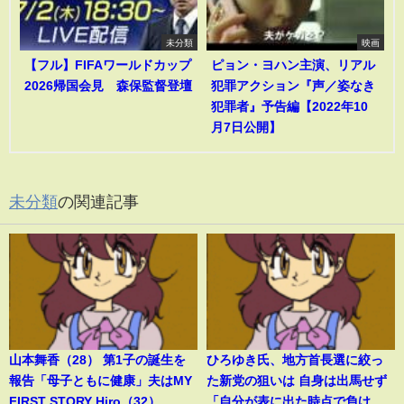
未分類
映画
【フル】FIFAワールドカップ
ピョン・ヨハン主演、リアル
2026帰国会見 森保監督登壇
犯罪アクション『声／姿なき
犯罪者』予告編【2022年10
月7日公開】
未分類
の関連記事
山本舞香（28） 第1子の誕生を
ひろゆき氏、地方首長選に絞っ
報告「母子ともに健康」夫はMY
た新党の狙いは 自身は出馬せず
FIRST STORY Hiro（32）
「自分が表に出た時点で負け