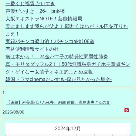
一番くじ福袋 だいすき
声優だいすき！26- bnk46
大阪エキストラNOTE！芸能情報局
天にまします我らが父よ！ 願わくはわがドル円を守りた
まえ！
実録パチンコ梁山泊！パチンコakb108道
有益便利情報サイトの杜
病は木から！ 24金バエ子の特発性間質性肺炎
真・モリタダッフル2！！50代無職独身ガチホモ童貞ギン
グ・ゲイなー女装子オネエ的まとめ速報
韓国ドラマcinemaだいすき-僕が見たかった星空-
1 -
【速報】寿美花代さん死去、94歳 俳優、高島忠夫さんの妻
2026/08/06
2024年12月