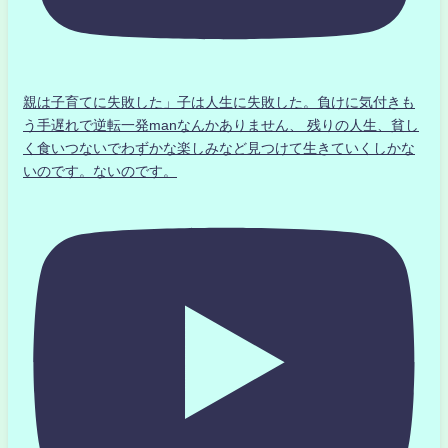
親は子育てに失敗した」子は人生に失敗した。負けに気付きも
う手遅れで逆転一発manなんかありません、 残りの人生、貧し
く食いつないでわずかな楽しみなど見つけて生きていくしかな
いのです。ないのです。