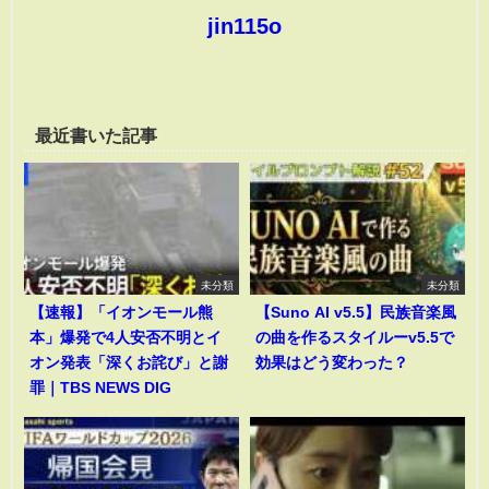
jin115o
最近書いた記事
未分類
未分類
【速報】「イオンモール熊
【Suno AI v5.5】民族音楽風
本」爆発で4人安否不明とイ
の曲を作るスタイルーv5.5で
オン発表「深くお詫び」と謝
効果はどう変わった？
罪｜TBS NEWS DIG