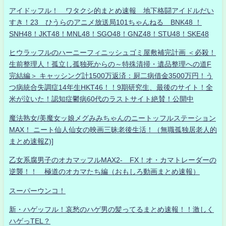
アイドッフル！ ワタクシ的まとめ速報 地下格闘アイドルだい
すき！23 ひうらのアニメ放送局101ちゃんねる BNK48 ！
SNH48！JKT48！MNL48！SGO48！GNZ48！STU48！SKE48
ヒウラッフルのハーニーフィニッシュゴミ屋敷補完計画 ＜必殺！
生前整理人！孤立し孤独死からの～特殊清掃・遺品整理への道F
完結編＞ キャッシング計1500万返済：厨二病借金3500万円！う
つ病統合失調症14年生HKT46！！9期研究生、最後のサイト！全
米が泣いた！認知症鬱病60代のラストサイト絶賛！公開中
魔法熟女/美魔女ッ娘メグみみちゃんのニートッフルステーション
MAX！ ニート仙人仙女の映画三昧老後生活！（無職孤独居老人的
まとめ速報Z)]
乙女系腐男子のオカマッフルMAX2- FX！オ・カマトレーダーの
逆襲！！ 極道のオカマたち編（おもしろ動画まとめ速報）
スーパーウンコ！
新・ハゲッフル！哀愁のハゲ男の髪ってるまとめ速報！！激しく
ハゲっTEL？