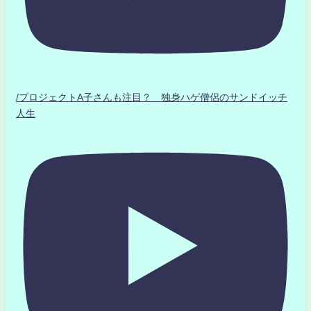
/プロジェクトA子さんも注目？ 独身ハゲ僧侶のサンドイッチ
人生