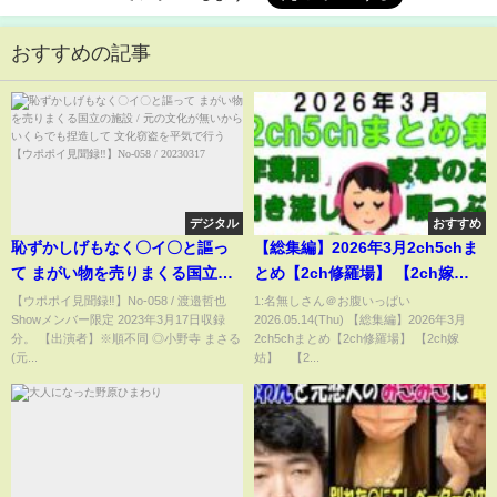
おすすめの記事
デジタル
おすすめ
恥ずかしげもなく〇イ〇と謳っ
【総集編】2026年3月2ch5chま
て まがい物を売りまくる国立の
とめ【2ch修羅場】 【2ch嫁
施設 / 元の文化が無いから いく
姑】 【2ch衝撃】 【2ch家
【ウポポイ見聞録‼】No-058 / 渡邉哲也
1:名無しさん＠お腹いっぱい
Showメンバー限定 2023年3月17日収録
2026.05.14(Thu) 【総集編】2026年3月
らでも捏造して 文化窃盗を平気
族】2chまとめ 5ch【作業用】
分。 【出演者】※順不同 ◎小野寺 まさる
2ch5chまとめ【2ch修羅場】 【2ch嫁
で行う 【ウポポイ見聞録‼】No-
【2chエネ夫】 【2chその神経
(元...
姑】 【2...
058 / 20230317
がわからん】