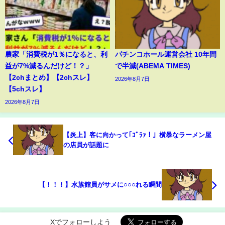
農家「消費税が1％になると、利
パチンコホール運営会社 10年間
益が7%減るんだけど！？」
で半減(ABEMA TIMES)
【2chまとめ】【2chスレ】
2026年8月7日
【5chスレ】
2026年8月7日
【炎上】客に向かって｢ｺﾞﾗｧ！」横暴なラーメン屋
の店員が話題に
【！！！】水族館員がサメに○○○れる瞬間
Xでフォローしよう