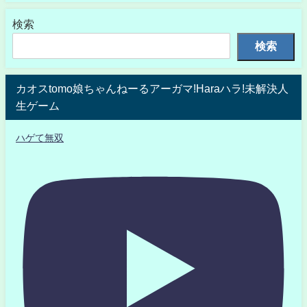
検索
検索
カオスtomo娘ちゃんねーるアーガマ!Haraハラ!未解決人
生ゲーム
ハゲて無双