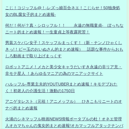
こじ！コジッフル@！-レズっ娘百合ネエ！こじらせ！50独身処
女のBL腐女子的まとめ速報-
何だ！何が？真・シロッフル！！ 永遠の無職童貞- ぼっちな
ニート的まとめ速報！一生童貞上等夜露死苦！
男装スケバン女子！スケッフルまっくす！（新・ナンノひゃくし
きっ!！ビー玉のおいぬさん的まとめ速報） 話題な事件からおも
しろ動画まで取り上げまっくす
ロボットアニメ！メカと美少女キャラだいすき永遠の非リア充・
非モテ星人 ！あらゆるマニアの為のマニアックサイト
ハルッフル-専業主夫的YOUTUBERまとめ速報！キモデブおた
く！初老人の介護生活！激動の1750日
アニゲタレスト（元祖！アニメッフル） ひきこもりニートのオ
ナベ的まとめ速報
火浦のシネマッフル映画NEWS情報ポータブルの杜！オネエ管理
人オカマちゃんの鬼女的まとめ速報!オカマッフルアタックナンバ