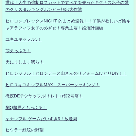
世代！人生の強制ロスカットですべてを失ったキグナス氷子の愛
のクリスタルキングボンビー脱出大作戦
ヒロコンプレックスNIGHT 的まとめ速報！！子供が欲しいど陰キ
ャアラフィフ女子のめざせ！専業主婦！婚活計画編
ユキユキッフル3！
萌えっふる！
天にまします我ら！
ヒロシッフル！ヒロシデース山さんのリフォームひとりDIY！！
ヒロユキユキッフルMAX！スーパークッキング！
徹夜DEテツヤッフル!！レトロ館2号店！
剛Q超児ともっふる！
ヤナッフル ゲームだいすき6！放送局
ヒウラー総統の野望