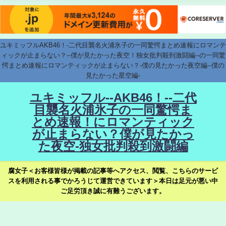
ユキミッフルAKB46！-二代目襲名火浦氷子の一同驚愕まとめ速報にロマンテ
ィックが止まらない？--僕が見たかった夜空！独女批判殺到激闘編--の一同驚
愕まとめ速報にロマンティックが止まらない？-僕の見たかった夜空編--僕の
見たかった星空編-
ユキミッフル--AKB46！--二代
目襲名火浦氷子の一同驚愕ま
とめ速報！にロマンティック
が止まらない？僕が見たかっ
た夜空-独女批判殺到激闘編
腐女子＜お客様皆様が掲載の記事等へアクセス、閲覧、こちらのサービ
スを利用される事でかろうじて運営できています＞本日は足元が悪い中
ご足労頂き誠に有難うございます。