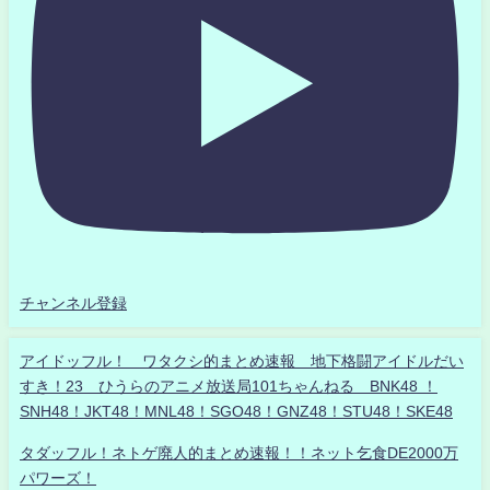
チャンネル登録
アイドッフル！ ワタクシ的まとめ速報 地下格闘アイドルだい
すき！23 ひうらのアニメ放送局101ちゃんねる BNK48 ！
SNH48！JKT48！MNL48！SGO48！GNZ48！STU48！SKE48
タダッフル！ネトゲ廃人的まとめ速報！！ネット乞食DE2000万
パワーズ！