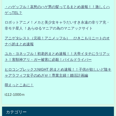
・ハゲッフル！哀愁のハゲ男の髪ってるまとめ速報！！激しくハ
ゲっTEL？
ロボットアニメ！メカと美少女キャラだいすき永遠の非リア充・
非モテ星人 ！あらゆるマニアの為のマニアックサイト
アニゲタレスト（元祖！アニメッフル） ひきこもりニートのオ
ナベ的まとめ速報
ユカ・ヨネッフル！初老的まとめ速報！！大帝イタチにラリアッ
ト！害獣神アリ・ガー被害に必殺！パイルドライバー
ヒロコンプレックスNIGHT 的まとめ速報！！子供が欲しいど陰キ
ャアラフィフ女子のめざせ！専業主婦！婚活計画編
萌えっとこあに！
t112-1000ｍ
カテゴリー