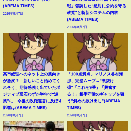
(ABEMA TIMES)
戦」強調した“絶対に公約を守る
政党”と斬新システムの内容
2026年8月7日
(ABEMA TIMES)
2026年8月7日
高市総理へのネット上の風向き
「100点満点」マリノス谷村海
が急変？「新しいこと始めてく
那、完璧ムーブ→“裏抜け
れそう」期待感強く出ていたポ
弾”「これぞ9番」「興奮す
ジティブ反応わずか半年で“逆
る！」相手守備のギャップを狙
風”に…今後の政権運営に及ぼす
う”斜めの抜け出し”(ABEMA
影響は(ABEMA TIMES)
TIMES)
2026年8月7日
2026年8月7日