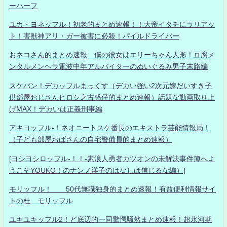
ーハーフ
ユカ・ヨネッフル！初老的まとめ速報！！大帝イタチにラリアッ
ト！害獣神アリ・ガー被害に必殺！パイルドライバー
おネコさん的まとめ速報 僕の彼女はエリーちゃん人形！豆腐メ
ンタルメンヘラ電波中年アルバイターのぬいぐるみ男子末路編
スケバン！デカッフルまっくす（デカい強い2次元嫁だいすき子
供部屋おじさんヒロシ之古惑仔的まとめ速報）話題な動画取り上
げMAX！デカいは正義刑事編
アキヨッフル-！ネオニートスケ番長のエキストラ芸能情報局！
（子ども部屋おばさんの自宅警備員的まとめ速報）
[ヨシヨシロッフル-！！-素浪人勇者カツオンの未解決事件簿へよ
うこそYOUKO！のナンノ洋子のはなしは信じるな編）]
モリッフル！ 50代無職独身的まとめ速報！有益便利情報サイ
トの杜 モリッフル
ユキユキッフル2！ど底辺的一同驚愕騒然まとめ速報！超氷河期