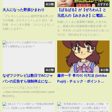
未分類
おすすめ
大人になった野原ひまわり
【ぱるぱる】が【ぜろわん】と
元恋人の【みさみさ】に電話、
「クレヨンしんちゃん 超時空!嵐を呼ぶオ
ラの花嫁」のラストシーンより ぜひ、高
別れたのにエレベーターの中
妊娠したくると急展開で復縁したぜろわ
評価 チャンネル登録 コメントよろしく
ん。産婦人科の妊娠検査の後名古屋へ行
で…【炎上ニュース】
お願いします?‍♂️...
き、付き合ったばかりのみさみさと会った
のだが、別れ話はすんなりとはい...
未分類
未分類
なぜフジテレビは数日でACジャ
藤井一子 후지이 이치코 (Ichiko
パンの広告すら強制停止になる
Fujii) - チェック・ポイント
のか？
(Check Point) [Stereo] 1986
メンバーシップはこちらです！
...
→https://www.youtube.com/@yotaro_japantravel/join
弊社HPは...