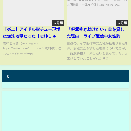
未分類
未分類
【炎上】アイドル指チュー現場
「好意抱き助けたい」金を貸し
は無法地帯だった【志柿じゅみ 9
た理由 ライブ配信中女性刺
時間1500円】
殺 2人の間に金銭トラブル
志柿じゅみ（momograci）
動画のライブ配信中に女性が殺害された事
https://twitter.com/___Jumi ▷取材/問い合
件。女性に金を貸した理由について男が、
250万円超を貸したか 自宅から
わせ info@monstarjap...
「好意を抱き、助けたいと思っていた」と
は振り込み明細書も十数枚押収
主張していたことがわかりま...
｜TBS NEWS DIG
s