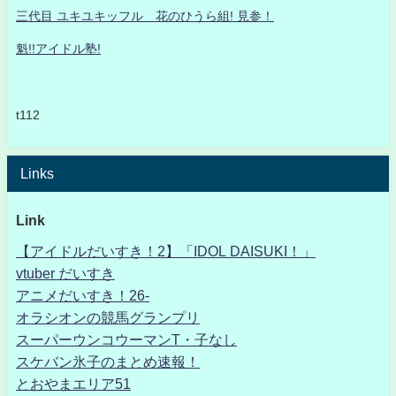
三代目 ユキユキッフル 花のひうら組! 見参！
魁!!アイドル塾!
t112
Links
Link
【アイドルだいすき！2】「IDOL DAISUKI！」
vtuber だいすき
アニメだいすき！26-
オラシオンの競馬グランプリ
スーパーウンコウーマンT・子なし
スケバン氷子のまとめ速報！
とおやまエリア51