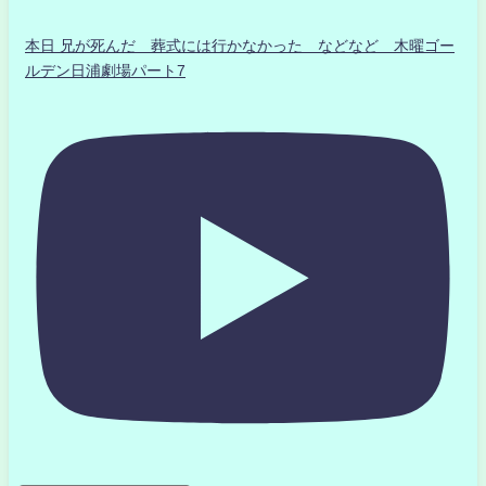
本日 兄が死んだ 葬式には行かなかった などなど 木曜ゴー
ルデン日浦劇場パート7