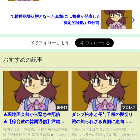
ル、酒蔵の経営巡り確執か 警察が動機など追及
「自宅には行っていない」否認続ける
で精神崩壊状態となった真相に!...警察が発表した
「決定的証拠」!1分前!
Xでフォローしよう
おすすめの記事
未分類
プロレス
★現地国会前から緊急生配信
ダンプ松本と長与千種の髪切り
★【徐台教の韓国通信】尹錫悦
戦の知られざる裏側に絶句…壮
大統領 非常戒厳令を発令
絶な家庭環境から生まれた極悪
韓国ソウル・国会前から徐台教が緊急生配
当チャンネルはプロレスラーの歴史、 話
信 2024年12月4日 深夜 生配信 ■「尹錫悦
題のレスラーの活躍を初心者にも分かりや
女王、父への憎しみ、クラッシ