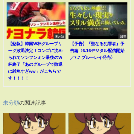
未分類
国際
【悲報】韓国W杯グループリ
【予告】『聖なる犯罪者』予
ーグ敗退決定！コンゴに沈め
告編〈6.16デジタル配信開始
られてソンフンミン最後のW
／7.7 ブルーレイ発売〉
杯終了「あのグループで敗退
は雑魚すぎww」がこちらで
す！！！！
未分類
の関連記事