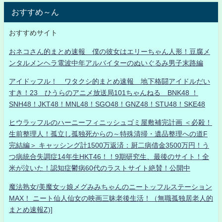
おすすめ～ん
おすすめサイト
おネコさん的まとめ速報 僕の彼女はエリーちゃん人形！豆腐メ
ンタルメンヘラ電波中年アルバイターのぬいぐるみ男子末路編
アイドッフル！ ワタクシ的まとめ速報 地下格闘アイドルだい
すき！23 ひうらのアニメ放送局101ちゃんねる BNK48 ！
SNH48！JKT48！MNL48！SGO48！GNZ48！STU48！SKE48
ヒウラッフルのハーニーフィニッシュゴミ屋敷補完計画 ＜必殺！
生前整理人！孤立し孤独死からの～特殊清掃・遺品整理への道F
完結編＞ キャッシング計1500万返済：厨二病借金3500万円！う
つ病統合失調症14年生HKT46！！9期研究生、最後のサイト！全
米が泣いた！認知症鬱病60代のラストサイト絶賛！公開中
魔法熟女/美魔女ッ娘メグみみちゃんのニートッフルステーション
MAX！ ニート仙人仙女の映画三昧老後生活！（無職孤独居老人的
まとめ速報Z)]