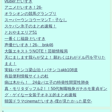
vtuber だいすき
アニメだいすき！26-
オラシオンの競馬グランプリ
スーパーウンコウーマンT・子なし
スケバン氷子のまとめ速報！
とおやまエリア51
一番くじ福袋 だいすき
声優だいすき！26- bnk46
大阪エキストラNOTE！芸能情報局
天にまします我らが父よ！ 願わくはわがドル円を守りた
まえ！
実録パチンコ梁山泊！パチンコakb108道
有益便利情報サイトの杜
病は木から！ 24金バエ子の特発性間質性肺炎
真・モリタダッフル2！！50代無職独身ガチホモ童貞ギン
グ・ゲイなー女装子オネエ的まとめ速報
韓国ドラマcinemaだいすき-僕が見たかった星空-