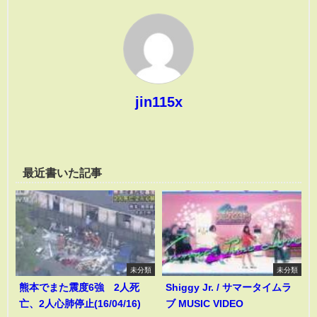
jin115x
最近書いた記事
未分類
未分類
熊本でまた震度6強 2人死
Shiggy Jr. / サマータイムラ
亡、2人心肺停止(16/04/16)
ブ MUSIC VIDEO