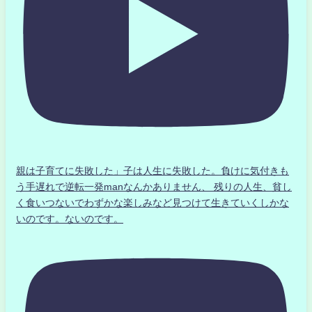
親は子育てに失敗した」子は人生に失敗した。負けに気付きも
う手遅れで逆転一発manなんかありません、 残りの人生、貧し
く食いつないでわずかな楽しみなど見つけて生きていくしかな
いのです。ないのです。