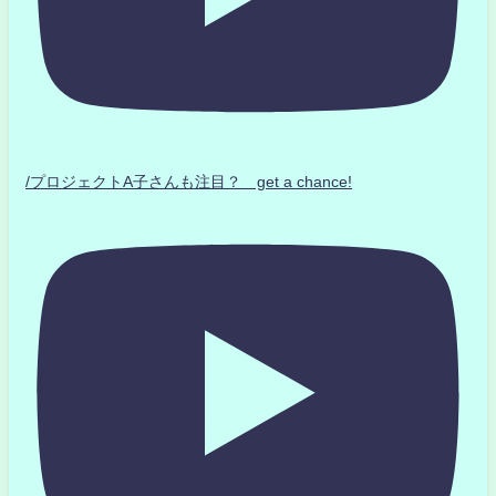
/プロジェクトA子さんも注目？ get a chance!