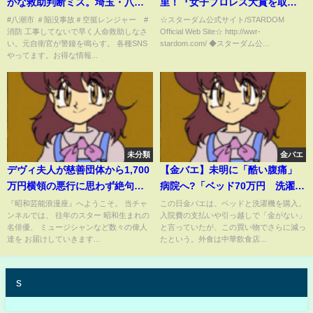
かな救助判断ミス。埼玉・八潮
里！『女子プロレス大賞を取っ
市の道路陥没事故。もはや消防
た朱里がどのぐらい強いのか？
#八潮市 ＃陥没事故＃空挺レンジャー #
☆スターダム公式サイト/STARDOM
消防 工事してないで早く人命救助しなさ
Official Web Site☆ http://wwr-
司令の権限範囲を超えていま
正直スターダムの試合を見てこ
い。元自衛官が警鐘を鳴らす。 各種SNS
stardom.com/ ◆スターダム公...
す。【元救難隊員】
れがいま(世間から)求められてる
やってます。お得な情報...
ものなのか』-1.6後楽園ホール-
【STARDOM】
未分類
金バエ
デヴィ夫人が慈善団体から1,700
【金バエ】未明に「酷い腹痛」
万円横領の悪行に思わず絶句…
病院へ?「ベッド70万円 洗濯機
数々の問題行動で慈善団体を追
20万円」「全財産100万円くらい
『昭和芸能浪漫座』へようこそ。 当チャ
この日金バエは、ベッドと洗濯機を購入。
ンネルでは、 往年のスター 昭和生まれの
入院費の支払いや引っ越しで「金がない」
放された夫人がとった驚きの行
になった」12月22日～23日
名俳優、 ミュージシャンなど数々の偉人
と言っていたが、この買い物でさらに減っ
動、『私の金だと言い張る』理
達を お届けしていきます...
たという。外食は中華飲食店...
由に驚きを隠せない【芸能】
s