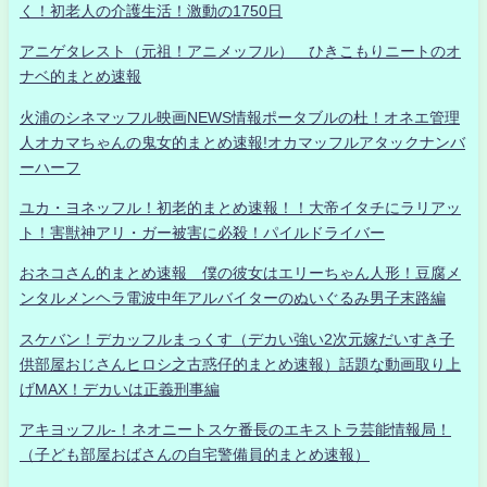
く！初老人の介護生活！激動の1750日
アニゲタレスト（元祖！アニメッフル） ひきこもりニートのオ
ナベ的まとめ速報
火浦のシネマッフル映画NEWS情報ポータブルの杜！オネエ管理
人オカマちゃんの鬼女的まとめ速報!オカマッフルアタックナンバ
ーハーフ
ユカ・ヨネッフル！初老的まとめ速報！！大帝イタチにラリアッ
ト！害獣神アリ・ガー被害に必殺！パイルドライバー
おネコさん的まとめ速報 僕の彼女はエリーちゃん人形！豆腐メ
ンタルメンヘラ電波中年アルバイターのぬいぐるみ男子末路編
スケバン！デカッフルまっくす（デカい強い2次元嫁だいすき子
供部屋おじさんヒロシ之古惑仔的まとめ速報）話題な動画取り上
げMAX！デカいは正義刑事編
アキヨッフル-！ネオニートスケ番長のエキストラ芸能情報局！
（子ども部屋おばさんの自宅警備員的まとめ速報）