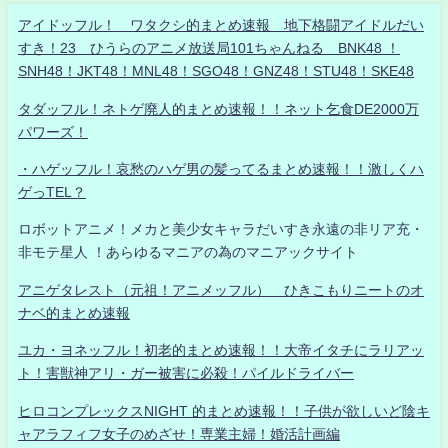
アイドッフル！ ワタクシ的まとめ速報 地下格闘アイドルだい
すき！23 ひうらのアニメ放送局101ちゃんねる BNK48 ！
SNH48！JKT48！MNL48！SGO48！GNZ48！STU48！SKE48
タダッフル！ネトゲ廃人的まとめ速報！！ネット乞食DE2000万
パワーズ！
・ハゲッフル！哀愁のハゲ男の髪ってるまとめ速報！！激しくハ
ゲっTEL？
ロボットアニメ！メカと美少女キャラだいすき永遠の非リア充・
非モテ星人 ！あらゆるマニアの為のマニアックサイト
アニゲタレスト（元祖！アニメッフル） ひきこもりニートのオ
ナベ的まとめ速報
ユカ・ヨネッフル！初老的まとめ速報！！大帝イタチにラリアッ
ト！害獣神アリ・ガー被害に必殺！パイルドライバー
ヒロコンプレックスNIGHT 的まとめ速報！！子供が欲しいど陰キ
ャアラフィフ女子のめざせ！専業主婦！婚活計画編