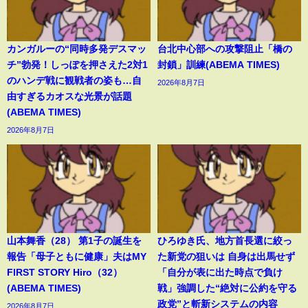
カンガルーの“同時多発デスマッ
台北中心部への攻撃阻止「橋の
チ”勃発！しっぽを押さえた2対1
封鎖」訓練(ABEMA TIMES)
のハンデ戦に観戦者の姿も…自
2026年8月7日
由すぎるカオスな光景が話題
(ABEMA TIMES)
2026年8月7日
山本舞香（28） 第1子の誕生を
ひろゆき氏、地方首長選に絞っ
報告「母子ともに健康」夫はMY
た新党の狙いは 自身は出馬せず
FIRST STORY Hiro（32）
「自分が表に出た時点で負け
(ABEMA TIMES)
戦」強調した“絶対に公約を守る
政党”と斬新システムの内容
2026年8月7日