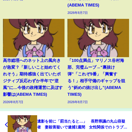
(ABEMA TIMES)
2026年8月7日
高市総理へのネット上の風向き
「100点満点」マリノス谷村海
が急変？「新しいこと始めてく
那、完璧ムーブ→“裏抜け
れそう」期待感強く出ていたポ
弾”「これぞ9番」「興奮す
ジティブ反応わずか半年で“逆
る！」相手守備のギャップを狙
風”に…今後の政権運営に及ぼす
う”斜めの抜け出し”(ABEMA
影響は(ABEMA TIMES)
TIMES)
2026年8月7日
2026年8月7日
遺影を前に「罰当たると…」 長野県議の丸山容疑
者 妻殺害疑いで逮捕1週間 女性関係でのトラブ