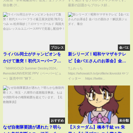
大統領『非常戒厳宣布』会見」全テクスト
すく 紹介するプロレスチャンネルです。
ュギャルズの齟齬に驚愕！髪切
徐台教 (Y...
最新の話題からプロレス好...
り当事者の本音に驚きを隠せな
い！【プロレス】【極悪女王】
プロレス
金バエ
ライバル同士がチャンピオンを
新シリーズ！昭和ヤマザキテレ
かけて激突！初代スーパーフラ
ビ【金バエさんのお茶会】金バ
イ級王座決定戦 翔月なつみ vs
エの面白さ！解説員ジェダイ、
『MARIGOLD Summer Destiny2024』
?ふわっち
#wrestleUNIVERSE PPV（ペーパービュ
https://whowatch.tv/profile/w:iloveslot ✏️ツ
松井珠紗｜7.13マリーゴールド
養分
ー）販売中‼️‼️ "林下...
イッター https://twitte...
両国大会はレッスルユニバース
PPVで見逃し配信中！
おすすめ
未分類
なぜ自衛隊要請が遅れた？明ら
【スターダム】橋本千紘 vs 朱