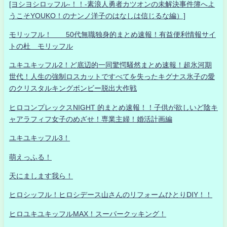
[ヨシヨシロッフル-！！-素浪人勇者カツオンの未解決事件簿へよ
うこそYOUKO！のナンノ洋子のはなしは信じるな編）]
モリッフル！ 50代無職独身的まとめ速報！有益便利情報サイ
トの杜 モリッフル
ユキユキッフル2！ど底辺的一同驚愕騒然まとめ速報！超氷河期
世代！人生の強制ロスカットですべてを失ったキグナス氷子の愛
のクリスタルキングボンビー脱出大作戦
ヒロコンプレックスNIGHT 的まとめ速報！！子供が欲しいど陰キ
ャアラフィフ女子のめざせ！専業主婦！婚活計画編
ユキユキッフル3！
萌えっふる！
天にまします我ら！
ヒロシッフル！ヒロシデース山さんのリフォームひとりDIY！！
ヒロユキユキッフルMAX！スーパークッキング！