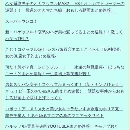
乙女系腐男子のオカマッフルMAX2- FX！オ・カマトレーダーの
逆襲！！ 極道のオカマたち編（おもしろ動画まとめ速報）
スーパーウンコ！
新・ハゲッフル！哀愁のハゲ男の髪ってるまとめ速報！！激しく
ハゲっTEL？
こじ！コジッフル@！-レズっ娘百合ネエ！こじらせ！50独身処
女のBL腐女子的まとめ速報-
何だ！何が？真・シロッフル！！ 永遠の無職童貞- ぼっちな
ニート的まとめ速報！一生童貞上等夜露死苦！
男装スケバン女子！スケッフルまっくす！（新・ナンノひゃくし
きっ!！ビー玉のおいぬさん的まとめ速報） 話題な事件からおも
しろ動画まで取り上げまっくす
ロボットアニメ！メカと美少女キャラだいすき永遠の非リア充・
非モテ星人 ！あらゆるマニアの為のマニアックサイト
ハルッフル-専業主夫的YOUTUBERまとめ速報！キモデブおた