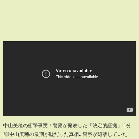
中山美穂の衝撃事実！警察が発表した「決定的証拠」!1分
前!中山美穂の最期が嘘だった真相...警察が隠蔽していた