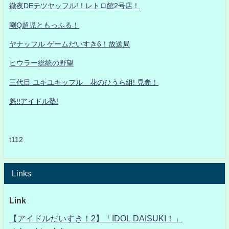
徹夜DEテツヤッフル!！レトロ館2号店！
剛Q超児ともっふる！
ヤナッフル ゲームだいすき6！放送局
ヒウラー総統の野望
三代目 ユキユキッフル 花のひうら組! 見参！
魁!!アイドル塾!
t112
Links
Link
【アイドルだいすき！2】「IDOL DAISUKI！」