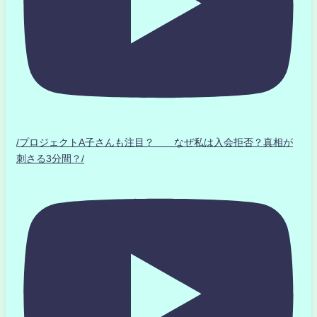
/プロジェクトA子さんも注目？ なぜ私は入会拒否？真相が
刺さる3分間？/