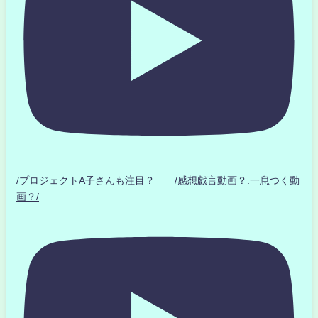
/プロジェクトA子さんも注目？ /感想戯言動画？.一息つく動
画？/