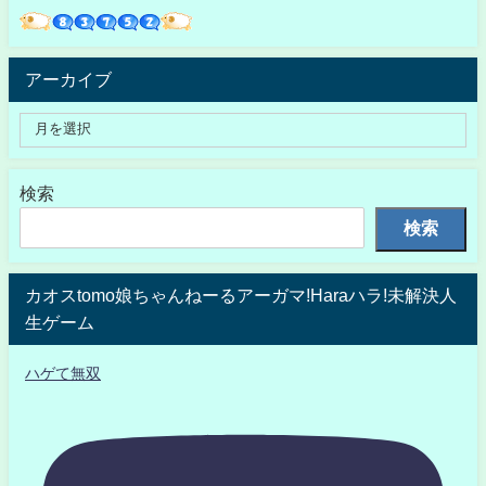
アーカイブ
検索
検索
カオスtomo娘ちゃんねーるアーガマ!Haraハラ!未解決人
生ゲーム
ハゲて無双