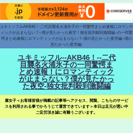
ユキミッフルAKB46！-二代目襲名火浦氷子の一同驚愕まとめ速報にロマンテ
ィックが止まらない？--僕が見たかった夜空！独女批判殺到激闘編--の一同驚
愕まとめ速報にロマンティックが止まらない？-僕の見たかった夜空編--僕の
見たかった星空編-
ユキミッフル--AKB46！--二代
目襲名火浦氷子の一同驚愕ま
とめ速報！にロマンティック
が止まらない？僕が見たかっ
た夜空-独女批判殺到激闘編
腐女子＜お客様皆様が掲載の記事等へアクセス、閲覧、こちらのサービ
スを利用される事でかろうじて運営できています＞本日は足元が悪い中
ご足労頂き誠に有難うございます。