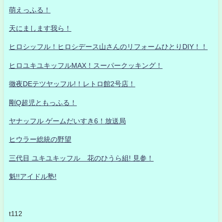
萌えっふる！
天にまします我ら！
ヒロシッフル！ヒロシデース山さんのリフォームひとりDIY！！
ヒロユキユキッフルMAX！スーパークッキング！
徹夜DEテツヤッフル!！レトロ館2号店！
剛Q超児ともっふる！
ヤナッフル ゲームだいすき6！放送局
ヒウラー総統の野望
三代目 ユキユキッフル 花のひうら組! 見参！
魁!!アイドル塾!
t112