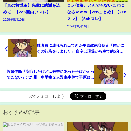
【真の救世主】先輩に感謝を込
コメ価格、とんでもないことに
めて...【2ch面白いスレ】
なるｗｗｗ【2chまとめ】【2ch
スレ】【5chスレ】
2026年8月10日
2026年8月10日
捜査員に連れられ出てきた平原政徳容疑者「確かに
その行為をしました」 自宅は現場から車で約5分
北九州・中学生2人殺傷事件｜TBS NEWS DIG
近隣住民「安心したけど…被害にあった子はかえっ
てこない」北九州・中学生２人殺傷事件で平原政徳
容疑者(43)を逮捕 犯人の動機は？犯罪ジャーナリ
ストが解説（2024年12月19日）
Xでフォローしよう
おすすめの記事