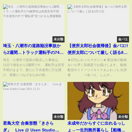
未分類
金バエ
埼玉・八潮市の道路陥没事故か
【便所太郎社会復帰後】金バエ!!
ら2週間…トラック運転手の74歳
便所太郎について厳しく語る8月
男性は依然安否不明 下水道管
12日
埼玉・八潮市で道路が陥没した事故は、
★日刊ふわっちマガジン★ 配信者の動画
11日で発生から2週間です。 運転手は安否
をいち早く高画質でお届けします。 動画
の中で“運転席”見つかるも捜索
不明のままで、新たに下水道管に穴を開
配信サイト⇒ツイキャス＆ふわっち 出演
難航
け、捜索につなげるための情...
者 ⇒金バエ、しんや...
未分類
未分類
君島大空 合奏形態「きさら
未成年だからすぐに出れるっし
ぎ」 Live @ Usen Studio
ょ→一生刑務所暮らし【船橋名