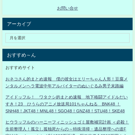
お問い合せ
アーカイブ
おすすめ～ん
おすすめサイト
おネコさん的まとめ速報 僕の彼女はエリーちゃん人形！豆腐メ
ンタルメンヘラ電波中年アルバイターのぬいぐるみ男子末路編
アイドッフル！ ワタクシ的まとめ速報 地下格闘アイドルだい
すき！23 ひうらのアニメ放送局101ちゃんねる BNK48 ！
SNH48！JKT48！MNL48！SGO48！GNZ48！STU48！SKE48
ヒウラッフルのハーニーフィニッシュゴミ屋敷補完計画 ＜必殺！
生前整理人！孤立し孤独死からの～特殊清掃・遺品整理への道F