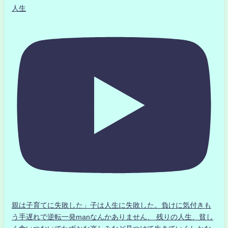
人生
親は子育てに失敗した」子は人生に失敗した。負けに気付きも
う手遅れで逆転一発manなんかありません、 残りの人生、貧し