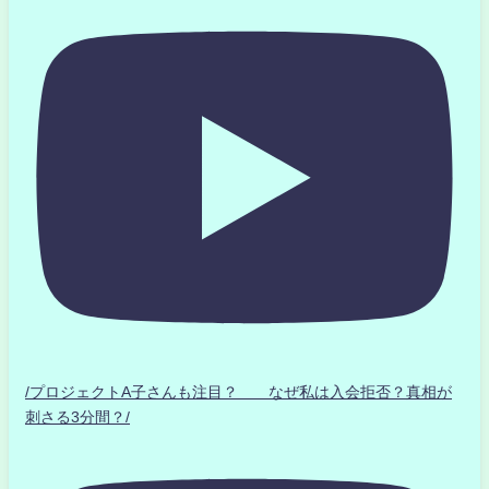
/プロジェクトA子さんも注目？ なぜ私は入会拒否？真相が
刺さる3分間？/