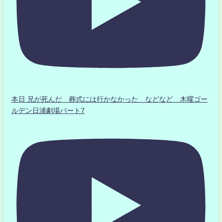
本日 兄が死んだ 葬式には行かなかった などなど 木曜ゴー
ルデン日浦劇場パート7