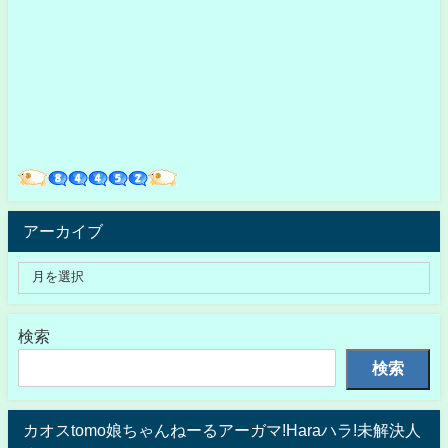
アーカイブ
検索
検索
カオスtomo娘ちゃんねーるアーガマ!Haraハラ!未解決人