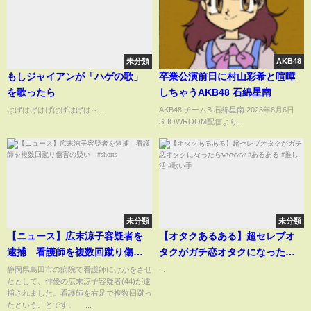
未分類
AKB48
もしジャイアンが「ハゲの歌」
卒業公演前日に村山彩希と喧嘩
を歌ったら
しちゃうAKB48 石綿星南
はげはげはげはげはげは～...
AKB48 チームB 石綿星南 2023年8月6日
SHOWROOM配信より...
未分類
未分類
【ニュース】広末涼子容疑者を
【オタクあるある】超セレブオ
逮捕 看護師を複数回蹴り傷害
タクがガチ恋オタクになったら
の疑い #shorts
wwwww #あるある #推し活 #歌
静岡県島田市の病院で看護師にけがをさせ
...
たとして、俳優の広末涼子容疑者(44)が逮
い手
捕されました。看護師を右足で複数回蹴っ
たということです。 ...