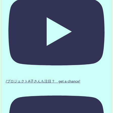
/プロジェクトA子さんも注目？ get a chance!