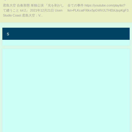
Coast 2021.12.21
大生強盗●人事件】
君島大空 合奏形態 単独公演 『光を剥がし
全ての事件 https://youtube.com/playlist?
て纏うこと tol.2』 2021年12月21日 Usen
list=PLKcatFI6kx5pGWVJLTHEbUjspKgF3...
Studio Coast 君島大空：V...
s