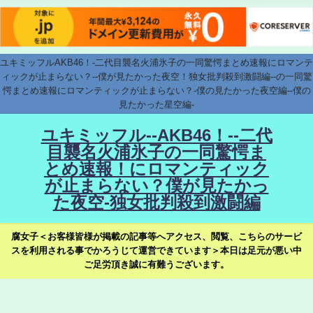
ユキミッフルAKB46！-二代目襲名火浦氷子の一同驚愕まとめ速報にロマンテ
ィックが止まらない？--僕が見たかった夜空！独女批判殺到激闘編--の一同驚
愕まとめ速報にロマンティックが止まらない？-僕の見たかった夜空編--僕の
見たかった星空編-
ユキミッフル--AKB46！--二代
目襲名火浦氷子の一同驚愕ま
とめ速報！にロマンティック
が止まらない？僕が見たかっ
た夜空-独女批判殺到激闘編
腐女子＜お客様皆様が掲載の記事等へアクセス、閲覧、こちらのサービ
スを利用される事でかろうじて運営できています＞本日は足元が悪い中
ご足労頂き誠に有難うございます。