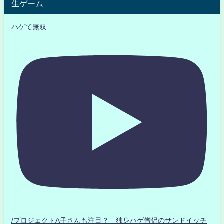
生ゲーム
ハゲて無双
/プロジェクトA子さんも注目？ 独身ハゲ僧侶のサンドイッチ