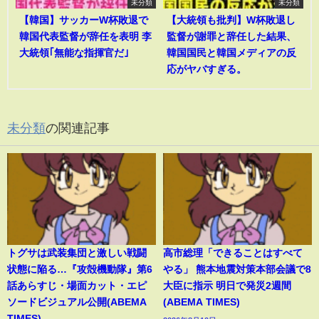
未分類
未分類
【韓国】サッカーW杯敗退で
【大統領も批判】W杯敗退し
韓国代表監督が辞任を表明 李
監督が謝罪と辞任した結果、
大統領｢無能な指揮官だ｣
韓国国民と韓国メディアの反
応がヤバすぎる。
未分類
の関連記事
トグサは武装集団と激しい戦闘
高市総理「できることはすべて
状態に陥る…『攻殻機動隊』第6
やる」 熊本地震対策本部会議で8
話あらすじ・場面カット・エピ
大臣に指示 明日で発災2週間
ソードビジュアル公開(ABEMA
(ABEMA TIMES)
TIMES)