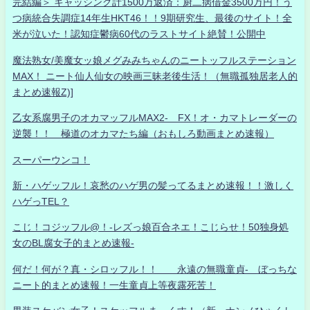
完結編＞ キャッシング計1500万返済：厨二病借金3500万円！う
つ病統合失調症14年生HKT46！！9期研究生、最後のサイト！全
米が泣いた！認知症鬱病60代のラストサイト絶賛！公開中
魔法熟女/美魔女ッ娘メグみみちゃんのニートッフルステーション
MAX！ ニート仙人仙女の映画三昧老後生活！（無職孤独居老人的
まとめ速報Z)]
乙女系腐男子のオカマッフルMAX2- FX！オ・カマトレーダーの
逆襲！！ 極道のオカマたち編（おもしろ動画まとめ速報）
スーパーウンコ！
新・ハゲッフル！哀愁のハゲ男の髪ってるまとめ速報！！激しく
ハゲっTEL？
こじ！コジッフル@！-レズっ娘百合ネエ！こじらせ！50独身処
女のBL腐女子的まとめ速報-
何だ！何が？真・シロッフル！！ 永遠の無職童貞- ぼっちな
ニート的まとめ速報！一生童貞上等夜露死苦！