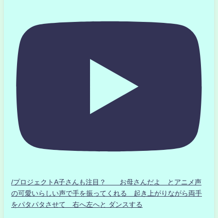
/プロジェクトA子さんも注目？ お母さんだよ とアニメ声
の可愛いらしい声で手を振ってくれる 起き上がりながら両手
をパタパタさせて 右へ左へと ダンスする