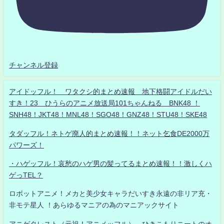
チャンネル登録
アイドッフル！ ワタクシ的まとめ速報 地下格闘アイドルだい
すき！23 ひうらのアニメ放送局101ちゃんねる BNK48 ！
SNH48！JKT48！MNL48！SGO48！GNZ48！STU48！SKE48
タダッフル！ネトゲ廃人的まとめ速報！！ネット乞食DE2000万
パワーズ！
・ハゲッフル！哀愁のハゲ男の髪ってるまとめ速報！！激しくハ
ゲっTEL？
ロボットアニメ！メカと美少女キャラだいすき永遠の非リア充・
非モテ星人 ！あらゆるマニアの為のマニアックサイト
アニゲタレスト（元祖！アニメッフル） ひきこもりニートのオ