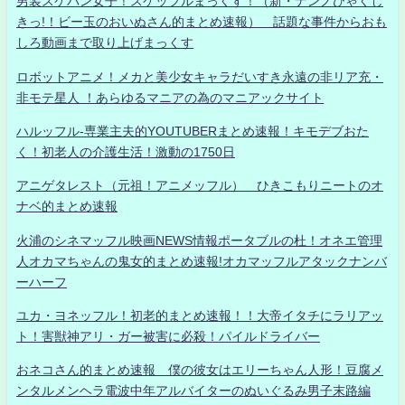
男装スケバン女子！スケッフルまっくす！（新・ナンノひゃくし
きっ!！ビー玉のおいぬさん的まとめ速報） 話題な事件からおも
しろ動画まで取り上げまっくす
ロボットアニメ！メカと美少女キャラだいすき永遠の非リア充・
非モテ星人 ！あらゆるマニアの為のマニアックサイト
ハルッフル-専業主夫的YOUTUBERまとめ速報！キモデブおた
く！初老人の介護生活！激動の1750日
アニゲタレスト（元祖！アニメッフル） ひきこもりニートのオ
ナベ的まとめ速報
火浦のシネマッフル映画NEWS情報ポータブルの杜！オネエ管理
人オカマちゃんの鬼女的まとめ速報!オカマッフルアタックナンバ
ーハーフ
ユカ・ヨネッフル！初老的まとめ速報！！大帝イタチにラリアッ
ト！害獣神アリ・ガー被害に必殺！パイルドライバー
おネコさん的まとめ速報 僕の彼女はエリーちゃん人形！豆腐メ
ンタルメンヘラ電波中年アルバイターのぬいぐるみ男子末路編