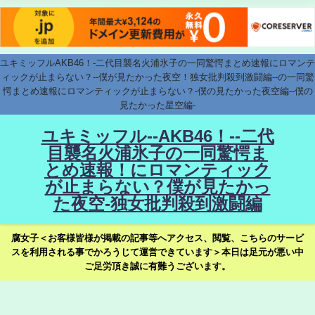
ユキミッフルAKB46！-二代目襲名火浦氷子の一同驚愕まとめ速報にロマンテ
ィックが止まらない？--僕が見たかった夜空！独女批判殺到激闘編--の一同驚
愕まとめ速報にロマンティックが止まらない？-僕の見たかった夜空編--僕の
見たかった星空編-
ユキミッフル--AKB46！--二代
目襲名火浦氷子の一同驚愕ま
とめ速報！にロマンティック
が止まらない？僕が見たかっ
た夜空-独女批判殺到激闘編
腐女子＜お客様皆様が掲載の記事等へアクセス、閲覧、こちらのサービ
スを利用される事でかろうじて運営できています＞本日は足元が悪い中
ご足労頂き誠に有難うございます。