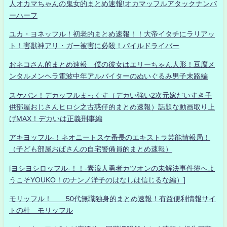
人オカマちゃんの鬼女的まとめ速報!オカマッフルアタックナンバ
ーハーフ
ユカ・ヨネッフル！初老的まとめ速報！！大帝イタチにラリアッ
ト！害獣神アリ・ガー被害に必殺！パイルドライバー
おネコさん的まとめ速報 僕の彼女はエリーちゃん人形！豆腐メ
ンタルメンヘラ電波中年アルバイターのぬいぐるみ男子末路編
スケバン！デカッフルまっくす（デカい強い2次元嫁だいすき子
供部屋おじさんヒロシ之古惑仔的まとめ速報）話題な動画取り上
げMAX！デカいは正義刑事編
アキヨッフル-！ネオニートスケ番長のエキストラ芸能情報局！
（子ども部屋おばさんの自宅警備員的まとめ速報）
[ヨシヨシロッフル-！！-素浪人勇者カツオンの未解決事件簿へよ
うこそYOUKO！のナンノ洋子のはなしは信じるな編）]
モリッフル！ 50代無職独身的まとめ速報！有益便利情報サイ
トの杜 モリッフル