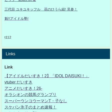
三代目 ユキユキッフル 花のひうら組! 見参！
魁!!アイドル塾!
t112
Links
Link
【アイドルだいすき！2】「IDOL DAISUKI！」
vtuber だいすき
アニメだいすき！26-
オラシオンの競馬グランプリ
スーパーウンコウーマンT・子なし
スケバン氷子のまとめ速報！