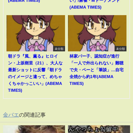
(ABEMA TIMES)
い」/麻雀・Mトーナメント
(ABEMA TIMES)
未分類
未分類
朝ドラ『風、薫る』ヒロイ
林家パー子、認知症が進行
ン・上坂樹里（21）、大人な
「一人で外出られない」難聴
最新ショットに反響「朝ドラ
で夫・ペーと「筆談」…自宅
のイメージと違って、めちゃ
全焼から約1年(ABEMA
くちゃかっこいい」(ABEMA
TIMES)
TIMES)
金バエ
の関連記事