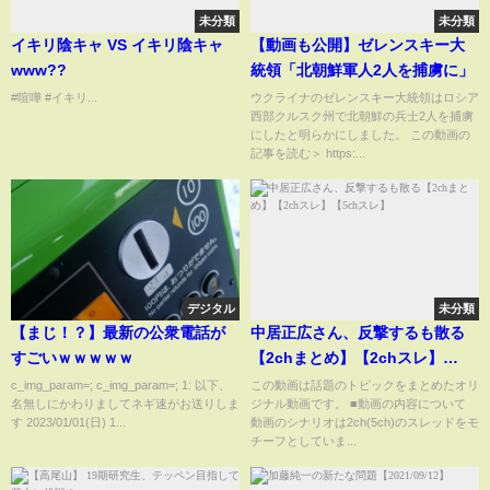
未分類
未分類
イキリ陰キャ VS イキリ陰キャ
【動画も公開】ゼレンスキー大
www??
統領「北朝鮮軍人2人を捕虜に」
#喧嘩 #イキリ...
ウクライナのゼレンスキー大統領はロシア
西部クルスク州で北朝鮮の兵士2人を捕虜
にしたと明らかにしました。 この動画の
記事を読む＞ https:...
デジタル
未分類
【まじ！？】最新の公衆電話が
中居正広さん、反撃するも散る
すごいｗｗｗｗｗ
【2chまとめ】【2chスレ】
【5chスレ】
c_img_param=; c_img_param=; 1: 以下、
この動画は話題のトピックをまとめたオリ
名無しにかわりましてネギ速がお送りしま
ジナル動画です。 ■動画の内容について
す 2023/01/01(日) 1...
動画のシナリオは2ch(5ch)のスレッドをモ
チーフとしていま...