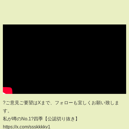
?ご意見ご要望はXまで、フォローも宜しくお願い致しま
す。
私が噂のNo.1?四季【公認切り抜き】
https://x.com/ssskkkkv1