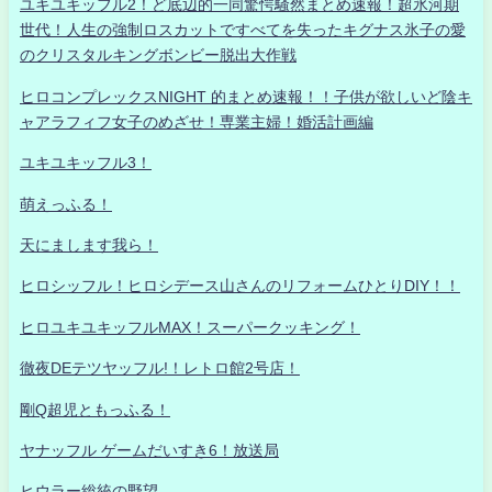
ユキユキッフル2！ど底辺的一同驚愕騒然まとめ速報！超氷河期
世代！人生の強制ロスカットですべてを失ったキグナス氷子の愛
のクリスタルキングボンビー脱出大作戦
ヒロコンプレックスNIGHT 的まとめ速報！！子供が欲しいど陰キ
ャアラフィフ女子のめざせ！専業主婦！婚活計画編
ユキユキッフル3！
萌えっふる！
天にまします我ら！
ヒロシッフル！ヒロシデース山さんのリフォームひとりDIY！！
ヒロユキユキッフルMAX！スーパークッキング！
徹夜DEテツヤッフル!！レトロ館2号店！
剛Q超児ともっふる！
ヤナッフル ゲームだいすき6！放送局
ヒウラー総統の野望