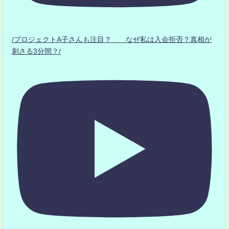
/プロジェクトA子さんも注目？ なぜ私は入会拒否？真相が
刺さる3分間？/