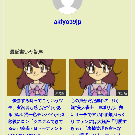
akiyo39jp
最近書いた記事
未分類
未分類
「優勝する時ってこういうツ
心の声がだだ漏れの“ぷく
モ」実況者も感じた“何かあ
顔”美人雀士・東城りお、熱
る”流れ 混一色テンパイから3
いリーチでアガれず頬ぷっく
秒後にロン「システムできて
り ファンには大好評「可愛す
るw」/麻雀・Mトーナメント
ぎる」「表情管理も怠らな