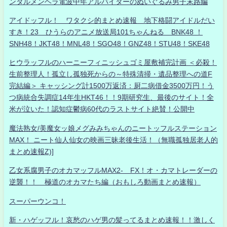
ンタルメンヘラ電波中年アルバイターのぬいぐるみ男子末路編
アイドッフル！ ワタクシ的まとめ速報 地下格闘アイドルだい
すき！23 ひうらのアニメ放送局101ちゃんねる BNK48 ！
SNH48！JKT48！MNL48！SGO48！GNZ48！STU48！SKE48
ヒウラッフルのハーニーフィニッシュゴミ屋敷補完計画 ＜必殺！
生前整理人！孤立し孤独死からの～特殊清掃・遺品整理への道F
完結編＞ キャッシング計1500万返済：厨二病借金3500万円！う
つ病統合失調症14年生HKT46！！9期研究生、最後のサイト！全
米が泣いた！認知症鬱病60代のラストサイト絶賛！公開中
魔法熟女/美魔女ッ娘メグみみちゃんのニートッフルステーション
MAX！ ニート仙人仙女の映画三昧老後生活！（無職孤独居老人的
まとめ速報Z)]
乙女系腐男子のオカマッフルMAX2- FX！オ・カマトレーダーの
逆襲！！ 極道のオカマたち編（おもしろ動画まとめ速報）
スーパーウンコ！
新・ハゲッフル！哀愁のハゲ男の髪ってるまとめ速報！！激しく