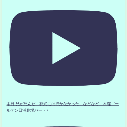
本日 兄が死んだ 葬式には行かなかった などなど 木曜ゴー
ルデン日浦劇場パート7