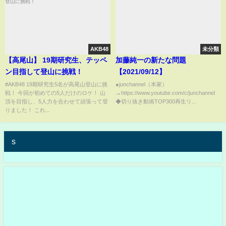
AKB48
未分類
【高尾山】 19期研究生、テッペ
加藤純一の新たな問題
ン目指して登山に挑戦！
【2021/09/12】
#AKB48 19期研究生5名が高尾山登山に挑
●junchannel（本家）
戦！ 今回が初めての5人だけのロケ！ 山
→https://www.youtube.com/c/junchannel
頂を目指し、5人力を合わせて頑張って登
◆切り抜き動画TOP300再生リ...
りました！ これ...
s