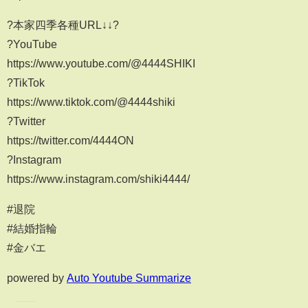
?本家四季各種URL↓↓?
?YouTube
https://www.youtube.com/@4444SHIKI
?TikTok
https://www.tiktok.com/@4444shiki
?Twitter
https://twitter.com/4444ON
?Instagram
https://www.instagram.com/shiki4444/
#退院
#結婚指輪
#金バエ
powered by
Auto Youtube Summarize