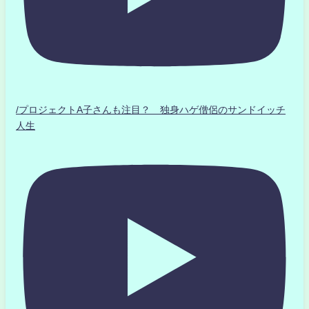
/プロジェクトA子さんも注目？ 独身ハゲ僧侶のサンドイッチ
人生