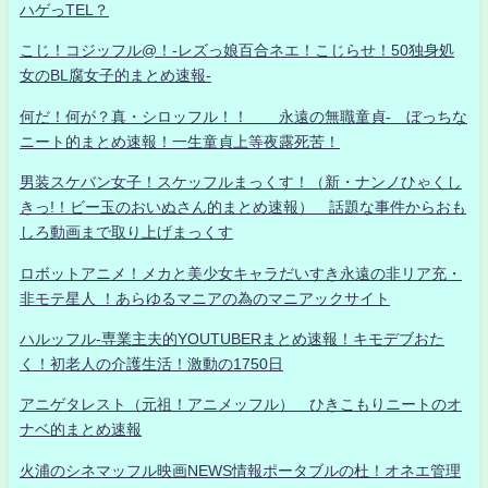
ハゲっTEL？
こじ！コジッフル@！-レズっ娘百合ネエ！こじらせ！50独身処
女のBL腐女子的まとめ速報-
何だ！何が？真・シロッフル！！ 永遠の無職童貞- ぼっちな
ニート的まとめ速報！一生童貞上等夜露死苦！
男装スケバン女子！スケッフルまっくす！（新・ナンノひゃくし
きっ!！ビー玉のおいぬさん的まとめ速報） 話題な事件からおも
しろ動画まで取り上げまっくす
ロボットアニメ！メカと美少女キャラだいすき永遠の非リア充・
非モテ星人 ！あらゆるマニアの為のマニアックサイト
ハルッフル-専業主夫的YOUTUBERまとめ速報！キモデブおた
く！初老人の介護生活！激動の1750日
アニゲタレスト（元祖！アニメッフル） ひきこもりニートのオ
ナベ的まとめ速報
火浦のシネマッフル映画NEWS情報ポータブルの杜！オネエ管理