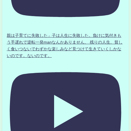
親は子育てに失敗した」子は人生に失敗した。負けに気付きも
う手遅れで逆転一発manなんかありません、 残りの人生、貧し
く食いつないでわずかな楽しみなど見つけて生きていくしかな
いのです。ないのです。