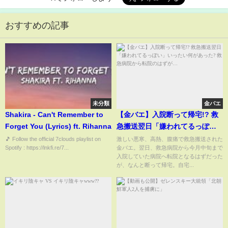
おすすめの記事
未分類
金バエ
Shakira - Can't Remember to
【金バエ】入院断って帰宅!? 救
Forget You (Lyrics) ft. Rihanna
急搬送翌日「嫌われてるっぽ
い」いったい何があった? 救急病
🎵 Follow the official 7clouds playlist on
激しい悪寒、高熱、腹痛で救急搬送された
Spotify : https://lnkfi.re/7...
金バエ。翌日、救急病院から今月中旬まで
院から転院のはずが…
入院していた病院へ転院となるはずだった
が、なんと断って帰宅。自宅...