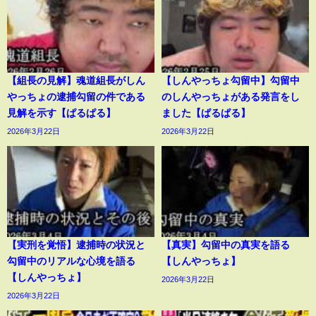
【組長の見解】魂道組長がしん
【しんやっちょ勾留中】勾留中
やっちょの逮捕勾留の件である
のしんやっちょがある発言をし
見解を示す【ぱるぱる】
ました【ぱるぱる】
2026年3月22日
2026年3月22日
【実刑を覚悟】逮捕時の状況と
【真実】勾留中の真実を語る
勾留中のリアルな心境を語る
【しんやっちょ】
【しんやっちょ】
2026年3月22日
2026年3月22日