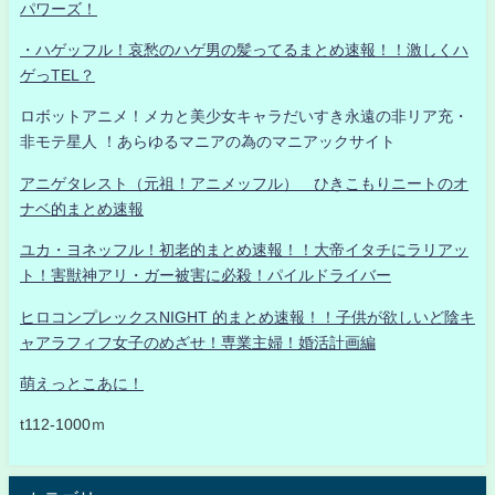
パワーズ！
・ハゲッフル！哀愁のハゲ男の髪ってるまとめ速報！！激しくハ
ゲっTEL？
ロボットアニメ！メカと美少女キャラだいすき永遠の非リア充・
非モテ星人 ！あらゆるマニアの為のマニアックサイト
アニゲタレスト（元祖！アニメッフル） ひきこもりニートのオ
ナベ的まとめ速報
ユカ・ヨネッフル！初老的まとめ速報！！大帝イタチにラリアッ
ト！害獣神アリ・ガー被害に必殺！パイルドライバー
ヒロコンプレックスNIGHT 的まとめ速報！！子供が欲しいど陰キ
ャアラフィフ女子のめざせ！専業主婦！婚活計画編
萌えっとこあに！
t112-1000ｍ