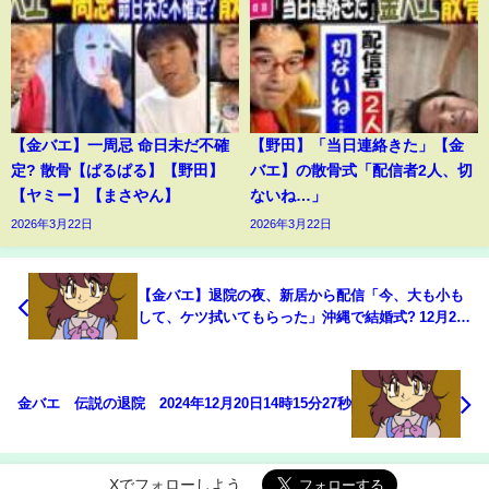
【金バエ】一周忌 命日未だ不確
【野田】「当日連絡きた」【金
定? 散骨【ぱるぱる】【野田】
バエ】の散骨式「配信者2人、切
【ヤミー】【まさやん】
ないね…」
2026年3月22日
2026年3月22日
【金バエ】退院の夜、新居から配信「今、大も小も
して、ケツ拭いてもらった」沖縄で結婚式? 12月20
日
金バエ 伝説の退院 2024年12月20日14時15分27秒
Xでフォローしよう