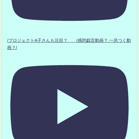
/プロジェクトA子さんも注目？ /感想戯言動画？.一息つく動
画？/