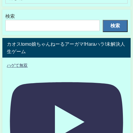
検索
検索
カオスtomo娘ちゃんねーるアーガマ!Haraハラ!未解決人
生ゲーム
ハゲて無双