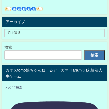
アーカイブ
検索
検索
カオスtomo娘ちゃんねーるアーガマ!Haraハラ!未解決人
生ゲーム
ハゲて無双