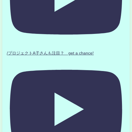
/プロジェクトA子さんも注目？ get a chance!