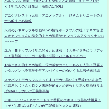
ハルッフル-専業主夫的YOUTUBERまとめ速報！キモデブおた
く！初老人の介護生活！激動の1750日
アニゲタレスト（元祖！アニメッフル） ひきこもりニートのオ
ナベ的まとめ速報
火浦のシネマッフル映画NEWS情報ポータブルの杜！オネエ管理
人オカマちゃんの鬼女的まとめ速報!オカマッフルアタックナンバ
ーハーフ
ユカ・ヨネッフル！初老的まとめ速報！！大帝イタチにラリアッ
ト！害獣神アリ・ガー被害に必殺！パイルドライバー
おネコさん的まとめ速報 僕の彼女はエリーちゃん人形！豆腐メ
ンタルメンヘラ電波中年アルバイターのぬいぐるみ男子末路編
スケバン！デカッフルまっくす（デカい強い2次元嫁だいすき子
供部屋おじさんヒロシ之古惑仔的まとめ速報）話題な動画取り上
げMAX！デカいは正義刑事編
アキヨッフル-！ネオニートスケ番長のエキストラ芸能情報局！
（子ども部屋おばさんの自宅警備員的まとめ速報）