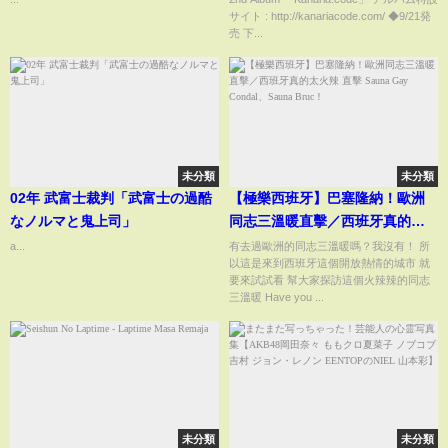
サイト : http://kanariacode.com/ ◆9/21発
売 下...
未分類
未分類
02年 武富士裁判「武富士の過酷
【極樂西班牙】巴塞隆納！歐洲
なノルマと鬼上司」
同志三溫暖直擊／西班牙真的太
火辣 直擊 Sauna Gay Condal、
a...
有去過歐洲的同志三溫暖嗎？我沒有！ 所
以這是來到西班牙這個開放熱情的城市 就
Sauna Bruc！
要來試試看 幫大家探訪這個火辣辣的同志
三溫暖 Have you ...
未分類
未分類