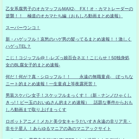
乙女系腐男子のオカマッフルMAX2- FX！オ・カマトレーダーの
逆襲！！ 極道のオカマたち編（おもしろ動画まとめ速報）
スーパーウンコ！
新・ハゲッフル！哀愁のハゲ男の髪ってるまとめ速報！！激しく
ハゲっTEL？
こじ！コジッフル@！-レズっ娘百合ネエ！こじらせ！50独身処
女のBL腐女子的まとめ速報-
何だ！何が？真・シロッフル！！ 永遠の無職童貞- ぼっちな
ニート的まとめ速報！一生童貞上等夜露死苦！
男装スケバン女子！スケッフルまっくす！（新・ナンノひゃくし
きっ!！ビー玉のおいぬさん的まとめ速報） 話題な事件からおも
しろ動画まで取り上げまっくす
ロボットアニメ！メカと美少女キャラだいすき永遠の非リア充・
非モテ星人 ！あらゆるマニアの為のマニアックサイト