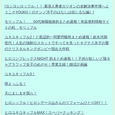
[ヨシヨシロッフル-！！-素浪人勇者カツオンの未解決事件簿へよ
うこそYOUKO！のナンノ洋子のはなしは信じるな編）]
モリッフル！ 50代無職独身的まとめ速報！有益便利情報サイ
トの杜 モリッフル
ユキユキッフル2！ど底辺的一同驚愕騒然まとめ速報！超氷河期
世代！人生の強制ロスカットですべてを失ったキグナス氷子の愛
のクリスタルキングボンビー脱出大作戦
ヒロコンプレックスNIGHT 的まとめ速報！！子供が欲しいど陰キ
ャアラフィフ女子のめざせ！専業主婦！婚活計画編
ユキユキッフル3！
萌えっふる！
天にまします我ら！
ヒロシッフル！ヒロシデース山さんのリフォームひとりDIY！！
ヒロユキユキッフルMAX！スーパークッキング！