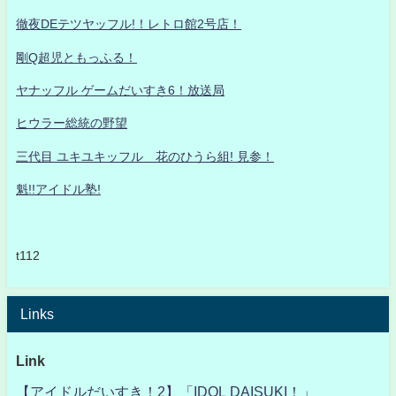
徹夜DEテツヤッフル!！レトロ館2号店！
剛Q超児ともっふる！
ヤナッフル ゲームだいすき6！放送局
ヒウラー総統の野望
三代目 ユキユキッフル 花のひうら組! 見参！
魁!!アイドル塾!
t112
Links
Link
【アイドルだいすき！2】「IDOL DAISUKI！」