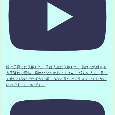
親は子育てに失敗した」子は人生に失敗した。負けに気付きも
う手遅れで逆転一発manなんかありません、 残りの人生、貧し
く食いつないでわずかな楽しみなど見つけて生きていくしかな
いのです。ないのです。