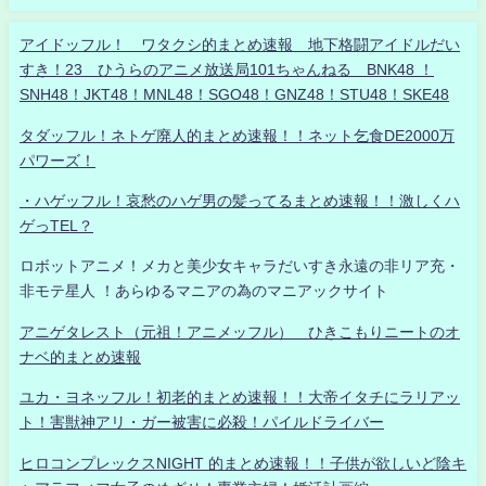
アイドッフル！ ワタクシ的まとめ速報 地下格闘アイドルだい
すき！23 ひうらのアニメ放送局101ちゃんねる BNK48 ！
SNH48！JKT48！MNL48！SGO48！GNZ48！STU48！SKE48
タダッフル！ネトゲ廃人的まとめ速報！！ネット乞食DE2000万
パワーズ！
・ハゲッフル！哀愁のハゲ男の髪ってるまとめ速報！！激しくハ
ゲっTEL？
ロボットアニメ！メカと美少女キャラだいすき永遠の非リア充・
非モテ星人 ！あらゆるマニアの為のマニアックサイト
アニゲタレスト（元祖！アニメッフル） ひきこもりニートのオ
ナベ的まとめ速報
ユカ・ヨネッフル！初老的まとめ速報！！大帝イタチにラリアッ
ト！害獣神アリ・ガー被害に必殺！パイルドライバー
ヒロコンプレックスNIGHT 的まとめ速報！！子供が欲しいど陰キ