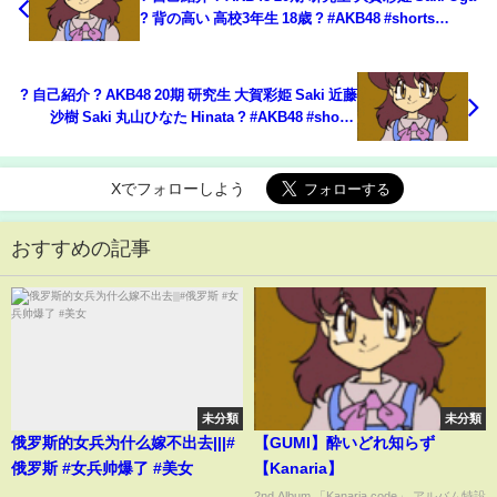
? 背の高い 高校3年生 18歳 ? #AKB48 #shorts
#AKB20期研究生 #村山彩希 #小栗有以
? 自己紹介 ? AKB48 20期 研究生 大賀彩姫 Saki 近藤
沙樹 Saki 丸山ひなた Hinata ? #AKB48 #shorts
#AKB20期研究生 #村山彩希 #小栗有以
Xでフォローしよう
おすすめの記事
未分類
未分類
俄罗斯的女兵为什么嫁不出去|||#
【GUMI】酔いどれ知らず
俄罗斯 #女兵帅爆了 #美女
【Kanaria】
...
2nd Album 「Kanaria.code」 アルバム特設