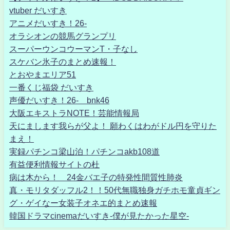
vtuber だいすき
アニメだいすき！26-
オラシオンの競馬グランプリ
スーパーウンコウーマンT・子なし
スケバン氷子のまとめ速報！
とおやまエリア51
一番くじ福袋 だいすき
声優だいすき！26- bnk46
大阪エキストラNOTE！芸能情報局
天にまします我らが父よ！ 願わくはわがドル円を守りた
まえ！
実録パチンコ梁山泊！パチンコakb108道
有益便利情報サイトの杜
病は木から！ 24金バエ子の特発性間質性肺炎
真・モリタダッフル2！！50代無職独身ガチホモ童貞ギン
グ・ゲイなー女装子オネエ的まとめ速報
韓国ドラマcinemaだいすき-僕が見たかった星空-