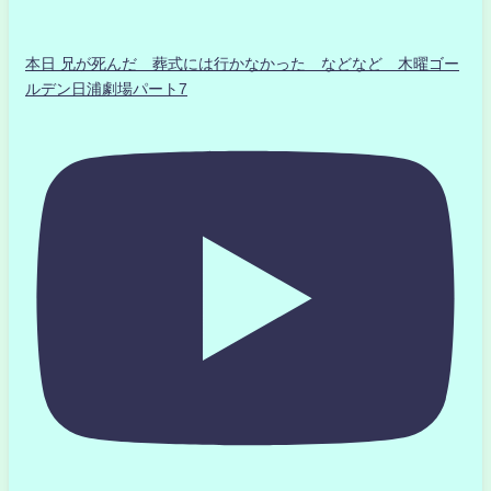
本日 兄が死んだ 葬式には行かなかった などなど 木曜ゴー
ルデン日浦劇場パート7