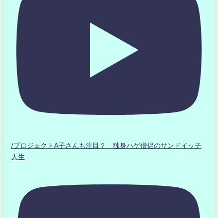
/プロジェクトA子さんも注目？ 独身ハゲ僧侶のサンドイッチ
人生