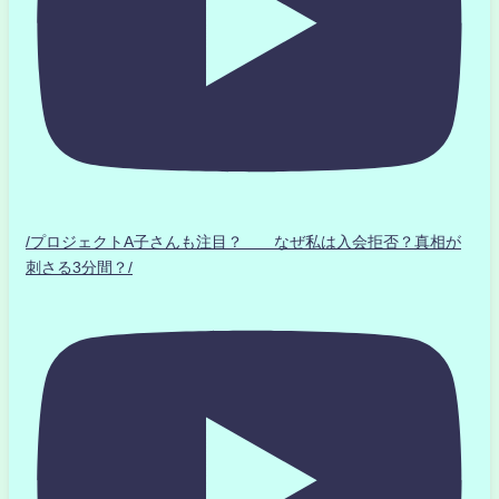
/プロジェクトA子さんも注目？ なぜ私は入会拒否？真相が
刺さる3分間？/