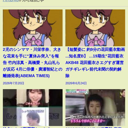
2児のシンママ・川栄李奈、大き
【短髪姿に 約9分の花田藍衣動画
な花束を手に“夏休み突入”を報
...知名度B】 …19期生"花田藍衣
告 竹内涼真・高橋愛・丸山礼ら
AKB48 花田藍衣さエグすぎ運営
が反応 4月に俳優・廣瀬智紀との
ガチギレギレ前代未聞の契約解
離婚発表(ABEMA TIMES)
除
2026年7月20日
2026年6月24日