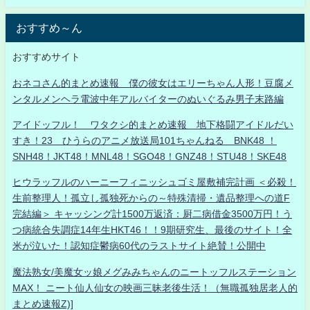
おすすめ～ん
おすすめサイト
おネコさん的まとめ速報 僕の彼女はエリーちゃん人形！豆腐メ
ンタルメンヘラ電波中年アルバイターのぬいぐるみ男子末路編
アイドッフル！ ワタクシ的まとめ速報 地下格闘アイドルだい
すき！23 ひうらのアニメ放送局101ちゃんねる BNK48 ！
SNH48！JKT48！MNL48！SGO48！GNZ48！STU48！SKE48
ヒウラッフルのハーニーフィニッシュゴミ屋敷補完計画 ＜必殺！
生前整理人！孤立し孤独死からの～特殊清掃・遺品整理への道F
完結編＞ キャッシング計1500万返済：厨二病借金3500万円！う
つ病統合失調症14年生HKT46！！9期研究生、最後のサイト！全
米が泣いた！認知症鬱病60代のラストサイト絶賛！公開中
魔法熟女/美魔女ッ娘メグみみちゃんのニートッフルステーション
MAX！ ニート仙人仙女の映画三昧老後生活！（無職孤独居老人的
まとめ速報Z)]