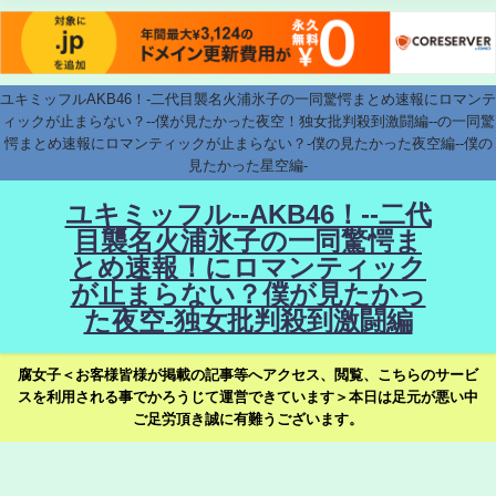
ユキミッフルAKB46！-二代目襲名火浦氷子の一同驚愕まとめ速報にロマンテ
ィックが止まらない？--僕が見たかった夜空！独女批判殺到激闘編--の一同驚
愕まとめ速報にロマンティックが止まらない？-僕の見たかった夜空編--僕の
見たかった星空編-
ユキミッフル--AKB46！--二代
目襲名火浦氷子の一同驚愕ま
とめ速報！にロマンティック
が止まらない？僕が見たかっ
た夜空-独女批判殺到激闘編
腐女子＜お客様皆様が掲載の記事等へアクセス、閲覧、こちらのサービ
スを利用される事でかろうじて運営できています＞本日は足元が悪い中
ご足労頂き誠に有難うございます。