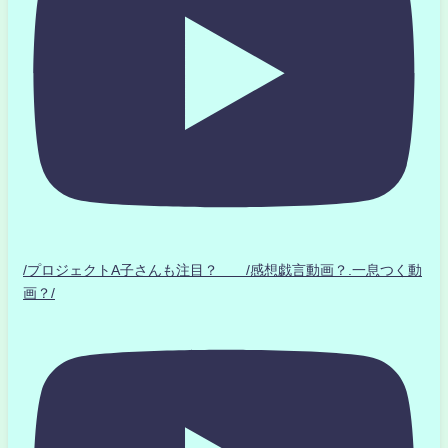
/プロジェクトA子さんも注目？ /感想戯言動画？.一息つく動
画？/