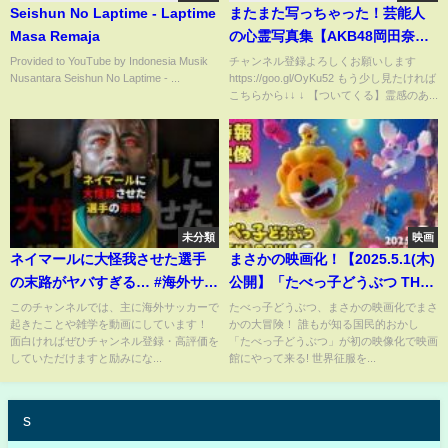
Seishun No Laptime - Laptime
またまた写っちゃった！芸能人
Masa Remaja
の心霊写真集【AKB48岡田奈々
ももクロ夏菜子 ノブコブ吉村 ジ
Provided to YouTube by Indonesia Musik
チャンネル登録よろしくお願いします
Nusantara Seishun No Laptime - ...
https://goo.gl/OyKu52 もう少し見たければ
ョン・レノン EENTOPのNIEL 山
こちらから↓↓ ↓ 【ついてくる】霊感のあ...
本彩】
未分類
映画
ネイマールに大怪我させた選手
まさかの映画化！【2025.5.1(木)
の末路がヤバすぎる… #海外サッ
公開】「たべっ子どうぶつ THE
カー #ネイマール #w杯
MOVIE」特報映像
このチャンネルでは、主に海外サッカーで
たべっ子どうぶつ、まさかの映画化でまさ
起きたことや雑学を動画にしています！
かの大冒険！ 誰もが知る国⺠的おかし
面白ければぜひチャンネル登録・高評価を
「たべっ子どうぶつ」が初の映像化で映画
していただけますと励みにな...
館にやって来る! 世界征服を...
s