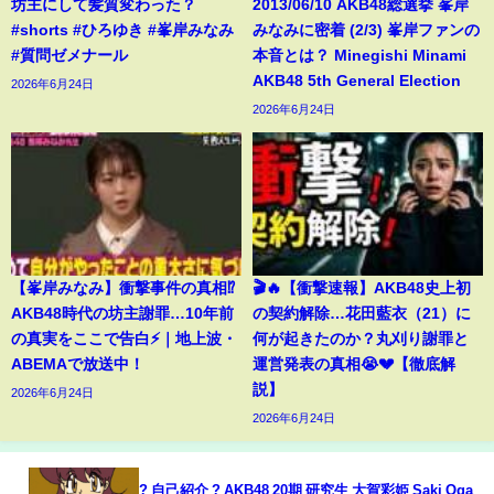
坊主にして髪質変わった？
2013/06/10 AKB48総選挙 峯岸
#shorts #ひろゆき #峯岸みなみ
みなみに密着 (2/3) 峯岸ファンの
#質問ゼメナール
本音とは？ Minegishi Minami
AKB48 5th General Election
2026年6月24日
2026年6月24日
【峯岸みなみ】衝撃事件の真相⁉️
🎬🔥【衝撃速報】AKB48史上初
AKB48時代の坊主謝罪…10年前
の契約解除…花田藍衣（21）に
の真実をここで告白⚡️｜地上波・
何が起きたのか？丸刈り謝罪と
ABEMAで放送中！
運営発表の真相😭💔【徹底解
説】
2026年6月24日
2026年6月24日
? 自己紹介 ? AKB48 20期 研究生 大賀彩姫 Saki Oga