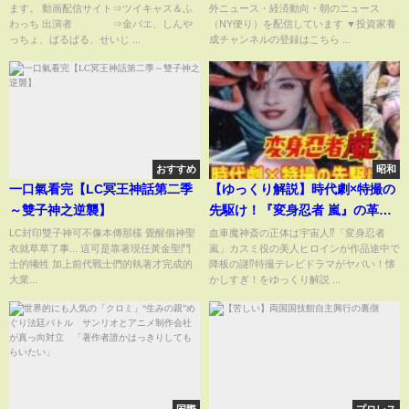
ます。 動画配信サイト⇒ツイキャス＆ふ
外ニュース・経済動向・朝のニュース
わっち 出演者 ⇒金バエ、しんや
（NY便り）を配信しています ▼投資家養
っちょ、ぱるぱる、せいじ ...
成チャンネルの登録はこちら ...
おすすめ
昭和
一口氣看完【LC冥王神話第二季
【ゆっくり解説】時代劇×特撮の
～雙子神之逆襲】
先駆け！『変身忍者 嵐』の革新
性がすごい！美人ヒロイン途中
LC封印雙子神可不像本傳那樣 覺醒個神聖
血車魔神斎の正体は宇宙人⁉「変身忍者
衣就草草了事... 這可是靠著現任黃金聖鬥
嵐」カスミ役の美人ヒロインが作品途中で
降板の謎⁉
士的犧牲 加上前代戰士們的執著才完成的
降板の謎⁉特撮テレビドラマがヤバい！懐
大業...
かしすぎ！をゆっくり解説 ...