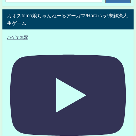
カオスtomo娘ちゃんねーるアーガマ!Haraハラ!未解決人
生ゲーム
ハゲて無双