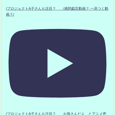
/プロジェクトA子さんも注目？ /感想戯言動画？.一息つく動
画？/
/プロジェクトA子さんも注目？ お母さんだよ とアニメ声