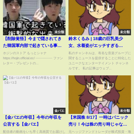
未分類
未分類
【削除覚悟】今まで隠されてき
鈴木くるみ | 18歳の巨乳美少
た韓国軍内部で起きている事を
女、水着姿がエッチすぎる
全てお話しします
wwwAKB8の新グラビアエー
ホジンのストア もっとシャナ
私のチャンネルは、有名な音楽グループに
https://hojin.official.ec/ -------------- ファン
関するニュースを提供することに特化した
ス・鈴木くるみ、豊満バストを
レター・プレゼントの...
ユニークなエンターテイメント チャンネ
大胆露出！
ルです。 私の記事はウェブ...
金バエ
未分類
【金バエの年収】今年の年収を
【米国株 8/17】一時はパニック
公言する【金バエ】
売り！今は株の売り時じゃな
い！
配信者の動画をいち早く高画質でお届けし
元ヘッジファンドトレーダが株式投資・海