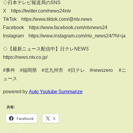
◇日本テレビ報道局のSNS
X https://twitter.com/news24ntv
TikTok https://www.tiktok.com/@ntv.news
Facebook https://www.facebook.com/ntvnews24
Instagram https://www.instagram.com/ntv_news24/?hl=ja
◇【最新ニュース配信中】日テレNEWS
https://news.ntv.co.jp/
#事件 #福岡県 #北九州市 #日テレ #newszero #ニ
ュース
powered by
Auto Youtube Summarize
共有:
Facebook
X