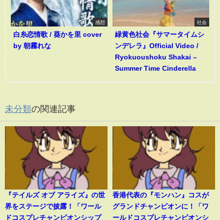
感想
社会
白糸恋情歌 / 葵かを里 cover
緑黄色社会『サマータイムシ
by 朝霧れな
ンデレラ』Official Video /
Ryokuoushoku Shakai –
Summer Time Cinderella
未分類
の関連記事
『テイルズ オブ アライズ』の世
香港代表の『モンハン』コスが
界をステージで披露！「ワール
グランドチャンピオンに！「ワ
ドコスプレチャンピオンシップ
ールドコスプレチャンピオンシ