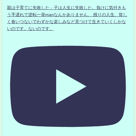
親は子育てに失敗した」子は人生に失敗した。負けに気付きも
う手遅れで逆転一発manなんかありません、 残りの人生、貧し
く食いつないでわずかな楽しみなど見つけて生きていくしかな
いのです。ないのです。