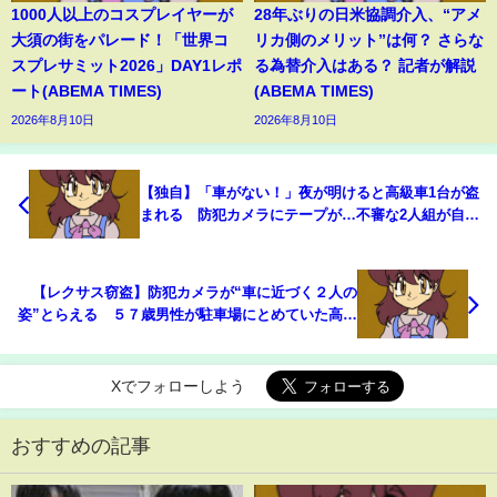
1000人以上のコスプレイヤーが
28年ぶりの日米協調介入、“アメ
大須の街をパレード！「世界コ
リカ側のメリット”は何？ さらな
スプレサミット2026」DAY1レポ
る為替介入はある？ 記者が解説
ート(ABEMA TIMES)
(ABEMA TIMES)
2026年8月10日
2026年8月10日
【独自】「車がない！」夜が明けると高級車1台が盗
まれる 防犯カメラにテープが…不審な2人組が自ら
の犯行“遮った”か 愛知・安城市
【レクサス窃盗】防犯カメラが“車に近づく２人の
姿”とらえる ５７歳男性が駐車場にとめていた高級
車レクサス盗まれる 犯人は何らかの方法で開錠
滋賀・日野町（2024年12月20日）
Xでフォローしよう
おすすめの記事