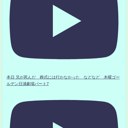
本日 兄が死んだ 葬式には行かなかった などなど 木曜ゴー
ルデン日浦劇場パート7