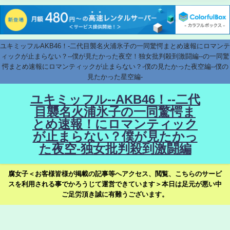
ユキミッフルAKB46！-二代目襲名火浦氷子の一同驚愕まとめ速報にロマンテ
ィックが止まらない？--僕が見たかった夜空！独女批判殺到激闘編--の一同驚
愕まとめ速報にロマンティックが止まらない？-僕の見たかった夜空編--僕の
見たかった星空編-
ユキミッフル--AKB46！--二代
目襲名火浦氷子の一同驚愕ま
とめ速報！にロマンティック
が止まらない？僕が見たかっ
た夜空-独女批判殺到激闘編
腐女子＜お客様皆様が掲載の記事等へアクセス、閲覧、こちらのサービ
スを利用される事でかろうじて運営できています＞本日は足元が悪い中
ご足労頂き誠に有難うございます。