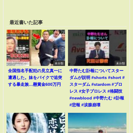
最近書いた記事
未分類
未分類
全国指名手配犯の見立真一に
中野たむ訃報についてスター
遭遇した。妹をバイクで追突
ダムが説明 #shorts #short #
する暴走族…懸賞金600万円
スターダム #stardom #プロ
レス #女子プロレス #格闘技
#newblood #中野たむ #訃報
#悲報 #涙腺崩壊