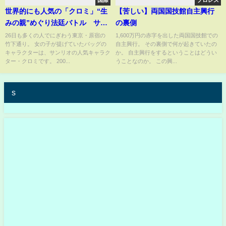
国際
プロレス
世界的にも人気の「クロミ」“生
【苦しい】両国国技館自主興行
みの親”めぐり法廷バトル サン
の裏側
リオとアニメ制作会社が真っ向
26日も多くの人でにぎわう東京・原宿の
1,600万円の赤字を出した両国国技館での
竹下通り。 女の子が提げていたバッグの
自主興行。 その裏側で何が起きていたの
対立 「著作者誰かはっきりし
キャラクターは、サンリオの人気キャラク
か。 自主興行をするということはどうい
てもらいたい」
ター・クロミです。 200...
うことなのか。 この興...
s