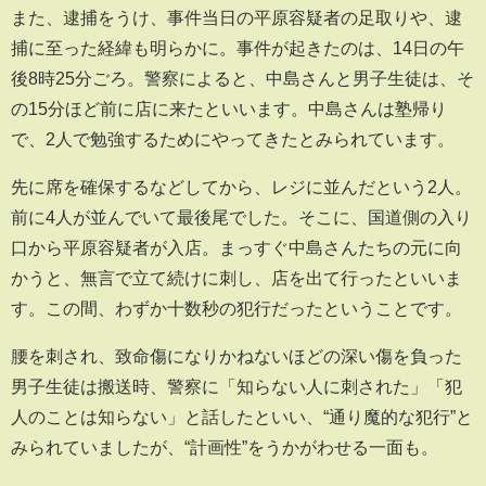
また、逮捕をうけ、事件当日の平原容疑者の足取りや、逮
捕に至った経緯も明らかに。事件が起きたのは、14日の午
後8時25分ごろ。警察によると、中島さんと男子生徒は、そ
の15分ほど前に店に来たといいます。中島さんは塾帰り
で、2人で勉強するためにやってきたとみられています。
先に席を確保するなどしてから、レジに並んだという2人。
前に4人が並んでいて最後尾でした。そこに、国道側の入り
口から平原容疑者が入店。まっすぐ中島さんたちの元に向
かうと、無言で立て続けに刺し、店を出て行ったといいま
す。この間、わずか十数秒の犯行だったということです。
腰を刺され、致命傷になりかねないほどの深い傷を負った
男子生徒は搬送時、警察に「知らない人に刺された」「犯
人のことは知らない」と話したといい、“通り魔的な犯行”と
みられていましたが、“計画性”をうかがわせる一面も。