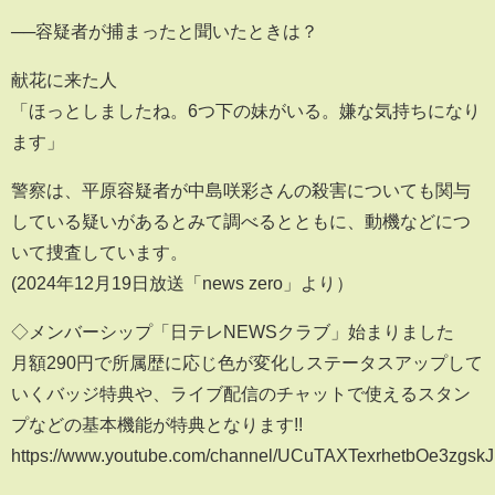
──容疑者が捕まったと聞いたときは？
献花に来た人
「ほっとしましたね。6つ下の妹がいる。嫌な気持ちになり
ます」
警察は、平原容疑者が中島咲彩さんの殺害についても関与
している疑いがあるとみて調べるとともに、動機などにつ
いて捜査しています。
(2024年12月19日放送「news zero」より）
◇メンバーシップ「日テレNEWSクラブ」始まりました
月額290円で所属歴に応じ色が変化しステータスアップして
いくバッジ特典や、ライブ配信のチャットで使えるスタン
プなどの基本機能が特典となります!!
https://www.youtube.com/channel/UCuTAXTexrhetbOe3zgskJ