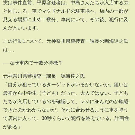
実は事件直前、平原容疑者は、中島さんたちが入店するの
と同じころ、車でマクドナルドの駐車場へ。店内の一部が
見える場所に止め十数分、車内にいて、その後、犯行に及
んだといいます。
この行動について、元神奈川県警捜査一課長の鳴海達之氏
は…。
──なぜ車内で十数分待機？
元神奈川県警捜査一課長 鳴海達之氏
「自分が狙っているターゲットがいるかいないか。狙いは
最初から中学生（子ども）だった、大人ではない。子ども
たちが入店しているのを確認して、レジに並んだのか確認
できたのかわからないが、それに合わせるように車を降り
て店内に入って、30秒くらいで犯行を終えている。計画性
がある」