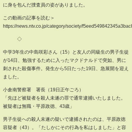
に身を包んだ捜査員の姿がありました。
この動画の記事を読む＞
https://news.ntv.co.jp/category/society/f5eed549842345a3b
◇
中学3年生の中島咲彩さん（15）と友人の同級生の男子生徒
が14日、勉強するために入ったマクドナルドで突如、男に
刺された殺傷事件。発生から5日たった19日、急展開を迎え
ました。
小倉南警察署 署長（19日正午ごろ）
「先ほど被疑者を殺人未遂の罪で通常逮捕いたしました。
被疑者は無職・平原政徳、43歳」
男子生徒への殺人未遂の疑いで逮捕されたのは、平原政徳
容疑者（43）。「たしかにその行為を私はしました」と容