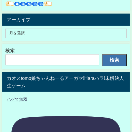
アーカイブ
検索
検索
カオスtomo娘ちゃんねーるアーガマ!Haraハラ!未解決人
生ゲーム
ハゲて無双