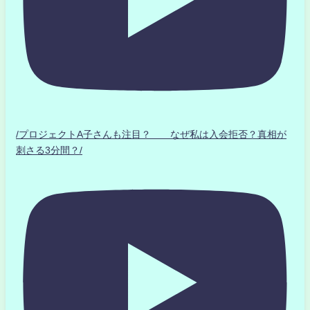
/プロジェクトA子さんも注目？ なぜ私は入会拒否？真相が
刺さる3分間？/