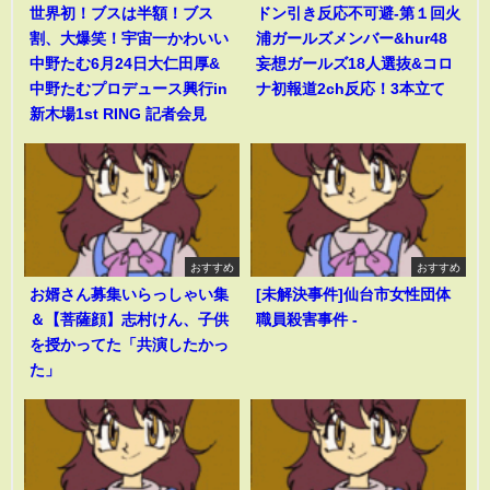
世界初！ブスは半額！ブス
ドン引き反応不可避-第１回火
割、大爆笑！宇宙一かわいい
浦ガールズメンバー&hur48
中野たむ6月24日大仁田厚&
妄想ガールズ18人選抜&コロ
中野たむプロデュース興行in
ナ初報道2ch反応！3本立て
新木場1st RING 記者会見
おすすめ
おすすめ
お婿さん募集いらっしゃい集
[未解決事件]仙台市女性団体
＆【菩薩顔】志村けん、子供
職員殺害事件 -
を授かってた「共演したかっ
た」