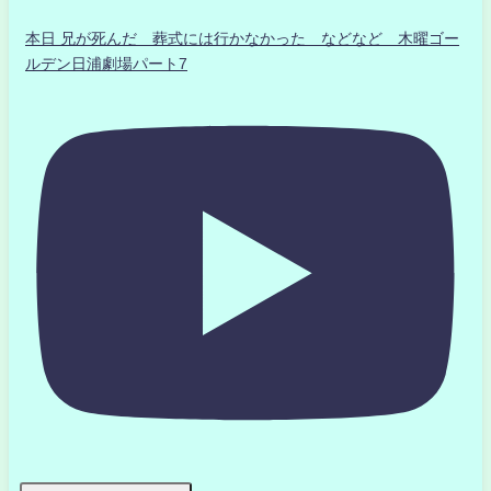
本日 兄が死んだ 葬式には行かなかった などなど 木曜ゴー
ルデン日浦劇場パート7