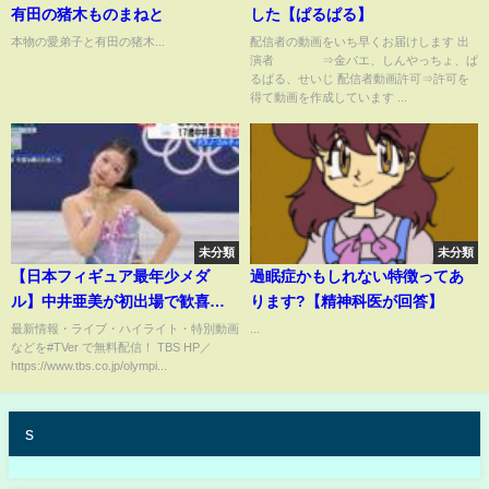
有田の猪木ものまねと
した【ぱるぱる】
本物の愛弟子と有田の猪木...
配信者の動画をいち早くお届けします 出
演者 ⇒金バエ、しんやっちょ、ぱ
るぱる、せいじ 配信者動画許可⇒許可を
得て動画を作成しています ...
未分類
未分類
【日本フィギュア最年少メダ
過眠症かもしれない特徴ってあ
ル】中井亜美が初出場で歓喜の
ります?【精神科医が回答】
銅メダル【ミラノ・コルティナ
最新情報・ライブ・ハイライト・特別動画
...
などを#TVer で無料配信！ TBS HP／
五輪】フィギュアスケート女子
https://www.tbs.co.jp/olympi...
シングル フリースケーティング
s