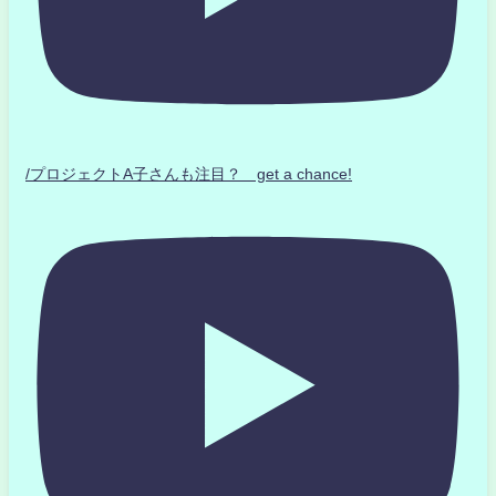
/プロジェクトA子さんも注目？ get a chance!