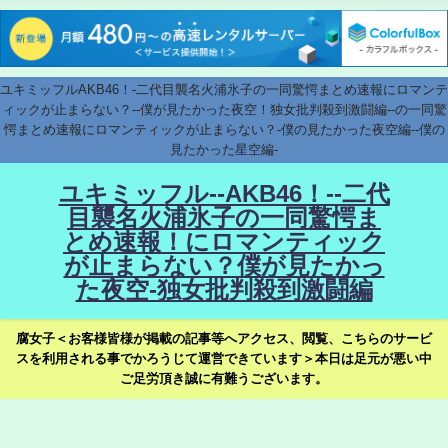
ユキミッフルAKB46！-二代目襲名火浦氷子の一同驚愕まとめ速報にロマンテ
ィックが止まらない？--僕が見たかった夜空！独女批判殺到激闘編--の一同驚
愕まとめ速報にロマンティックが止まらない？-僕の見たかった夜空編--僕の
見たかった星空編-
ユキミッフル--AKB46！--二代
目襲名火浦氷子の一同驚愕ま
とめ速報！にロマンティック
が止まらない？僕が見たかっ
た夜空-独女批判殺到激闘編
腐女子＜お客様皆様が掲載の記事等へアクセス、閲覧、こちらのサービ
スを利用される事でかろうじて運営できています＞本日は足元が悪い中
ご足労頂き誠に有難うございます。