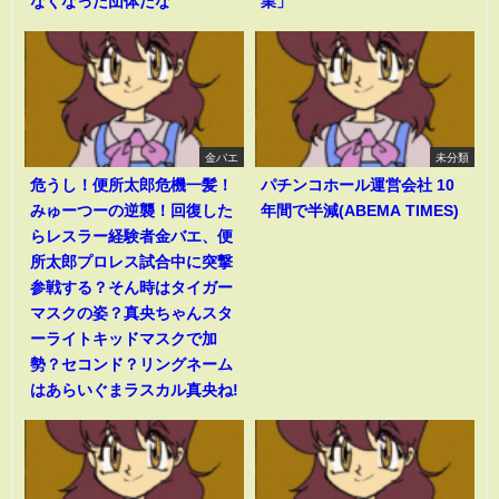
なくなった団体だな
業」
金バエ
未分類
危うし！便所太郎危機一髪！
パチンコホール運営会社 10
みゅーつーの逆襲！回復した
年間で半減(ABEMA TIMES)
らレスラー経験者金バエ、便
所太郎プロレス試合中に突撃
参戦する？そん時はタイガー
マスクの姿？真央ちゃんスタ
ーライトキッドマスクで加
勢？セコンド？リングネーム
はあらいぐまラスカル真央ね!