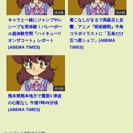
未分類
未分類
キャラと一緒にジャンプやレ
着こなしがまるで高級店と反
シーブを実体験！バレーボー
響、アニメ『呪術廻戦』牛角
ル超体験空間『ハイキュー!!
コラボイラストに「五条だけ
オンザコート』レポート
五つ星シェフ」(ABEMA
(ABEMA TIMES)
TIMES)
未分類
熊本県熊本地方で震度4 津波
の心配なし 午後7時49分頃
(ABEMA TIMES)