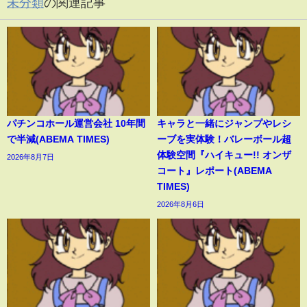
未分類
の関連記事
パチンコホール運営会社 10年間
キャラと一緒にジャンプやレシ
で半減(ABEMA TIMES)
ーブを実体験！バレーボール超
体験空間『ハイキュー!! オンザ
2026年8月7日
コート』レポート(ABEMA
TIMES)
2026年8月6日