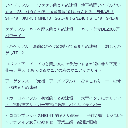
アイドッフル！ ワタクシ的まとめ速報 地下格闘アイドルだい
すき！23 ひうらのアニメ放送局101ちゃんねる BNK48 ！
SNH48！JKT48！MNL48！SGO48！GNZ48！STU48！SKE48
タダッフル！ネトゲ廃人的まとめ速報！！ネット乞食DE2000万
パワーズ！
・ハゲッフル！哀愁のハゲ男の髪ってるまとめ速報！！激しくハ
ゲっTEL？
ロボットアニメ！メカと美少女キャラだいすき永遠の非リア充・
非モテ星人 ！あらゆるマニアの為のマニアックサイト
アニゲタレスト（元祖！アニメッフル） ひきこもりニートのオ
ナベ的まとめ速報
ユカ・ヨネッフル！初老的まとめ速報！！大帝イタチにラリアッ
ト！害獣神アリ・ガー被害に必殺！パイルドライバー
ヒロコンプレックスNIGHT 的まとめ速報！！子供が欲しいど陰キ
ャアラフィフ女子のめざせ！専業主婦！婚活計画編