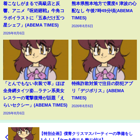
着こなしがまるで高級店と反
熊本県熊本地方で震度4 津波の心
響、アニメ『呪術廻戦』牛角コ
配なし 午後7時49分頃(ABEMA
ラボイラストに「五条だけ五つ
TIMES)
星シェフ」(ABEMA TIMES)
2026年8月6日
2026年8月6日
「とんでもない衣装で草」ほぼ
特殊詐欺対策で注目の防犯アプ
全身網タイツ姿…ラテン系美女
リ「デジポリス」(ABEMA
レスラーの電撃復帰が話題「え
TIMES)
らいセクシー」(ABEMA TIMES)
2026年8月6日
2026年8月6日
【特別企画】僕青クリスマスパーティーの準備をし
よう！！【ケーキ作り＆ 飾り付け】