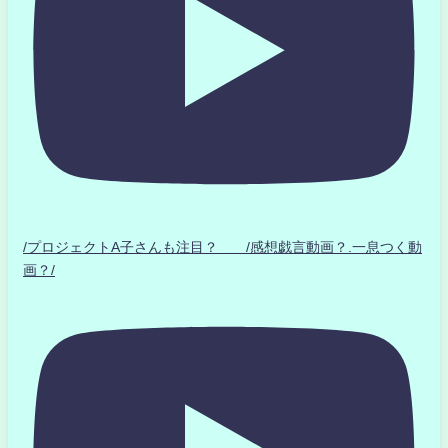
/プロジェクトA子さんも注目？ /感想戯言動画？.一息つく動
画？/