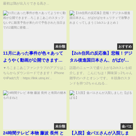
Tokiyo]
最初は鶏が出入りできる高さ...
未分類
おすすめ
11月にあった事件が色々あって
【2ch住民の反応集】悲報！デジ
ようやく動画が公開できます…
タル後進国日本さん、がばがば
ろこまこあこのスタッフないPに
セキュリティで攻撃されまくっ
▼ろこまこあこファンクラブのアプリはこ
話題のニュースで盛り上がる2chスレを紹
ちらからダウンロードできます！ iPhone
介します。 こんにちは！興味深ッ2ちゃん
殺害予告が来たので予告された
てしまう [ 5chスレまとめ ]
やiPadの方：https://link.utnq.in/...
雑学のハチとオシンです。 ８頭身のスタ
当日までの2週間に密着…
ンドを持つ2ちゃんねる...
未分類
金バエ
24時間テレビ 本物 藤波 長州 と
【入院】金バエさんが入院しま