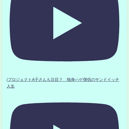
/プロジェクトA子さんも注目？ 独身ハゲ僧侶のサンドイッチ
人生