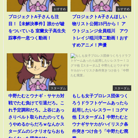
おすすめ
おすすめ
プロジェクトA子さんも注
プロジェクトA子さんほしい
目！【未解決事件】誰かが嘘
物リスト公開15円から！ ア
をついている 室蘭女子高生失
ウトジュンジ全員稲川 アウ
踪事件一息つく動画！
トレイジ稲川淳二動画！おす
すめアニメ！声優
スターダム
スターダム
中野たむとウナギ・サヤカ対
もしも女子プロレス団体つく
戦でたむ負けて引退だろ。こ
ろうドラフトゲームあったら
れ予定調和だろ。上谷にあっ
起用したいレスラー！コグマ
さりベルト取られたのっても
他【スターダム】中野たむと
うやめるからだろｗなんかス
ウナギサヤカがハイリスク条
ターダムのシナリオならおも
件突きつけ合う「中野たむ廃