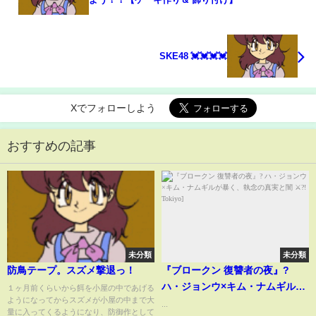
SKE48 💓💓💓💓
Xでフォローしよう
おすすめの記事
未分類
未分類
防鳥テープ。スズメ撃退っ！
『ブロークン 復讐者の夜』?
ハ・ジョンウ×キム・ナムギルが
１ヶ月前くらいから餌を小屋の中であげる
ようになってからスズメが小屋の中まで大
暴く、執念の真実と闇 ⚔️?!
...
量に入ってくるようになり、防御作として