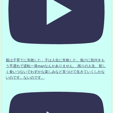
親は子育てに失敗した」子は人生に失敗した。負けに気付きも
う手遅れで逆転一発manなんかありません、 残りの人生、貧し
く食いつないでわずかな楽しみなど見つけて生きていくしかな
いのです。ないのです。