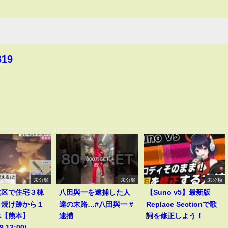
619
未分類
未分類
未分類
北区で住宅３棟
八田與一を逮捕した人
【Suno v5】最新版
し焼け跡から１
達の末路…#八田與一 #
Replace Sectionで歌
体【熊本】
逮捕
詞を修正しよう！
9 12:00)