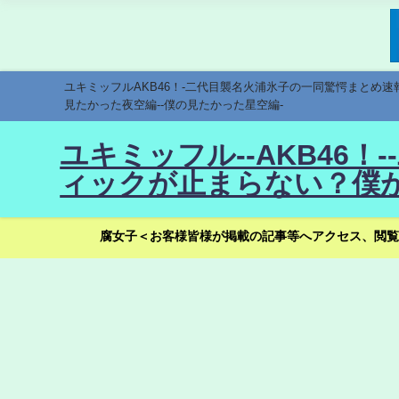
ユキミッフルAKB46！-二代目襲名火浦氷子の一同驚愕まとめ
見たかった夜空編--僕の見たかった星空編-
ユキミッフル--AKB46
ィックが止まらない？僕が
腐女子＜お客様皆様が掲載の記事等へアクセス、閲覧