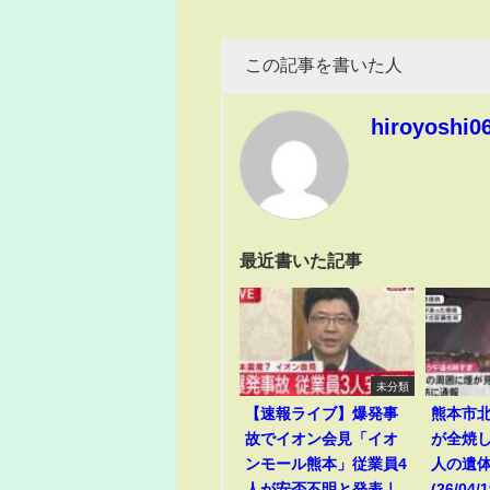
この記事を書いた人
hiroyoshi0
最近書いた記事
未分類
【速報ライブ】爆発事
熊本市
故でイオン会見「イオ
が全焼
ンモール熊本」従業員4
人の遺
人が安否不明と発表｜
(26/04/1