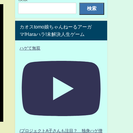
検索
カオスtomo娘ちゃんねーるアーガ
マ!Haraハラ!未解決人生ゲーム
ハゲて無双
/プロジェクトA子さんも注目？ 独身ハゲ僧