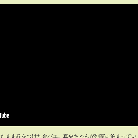
ったまま枠をつけた金バエ。真央ちゃんが別室に泊まってい