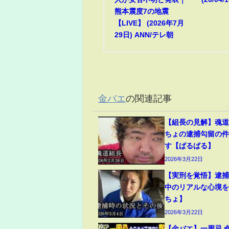
熊本震度7の地震
【LIVE】 (2026年7月
29日) ANN/テレ朝
金バエ
の関連記事
【組長の見解】魂
ちょの逮捕勾留の
す【ぱるぱる】
2026年3月22日
【実刑を覚悟】逮
中のリアルな心境
ちょ】
2026年3月22日
【金バエ】一周忌 