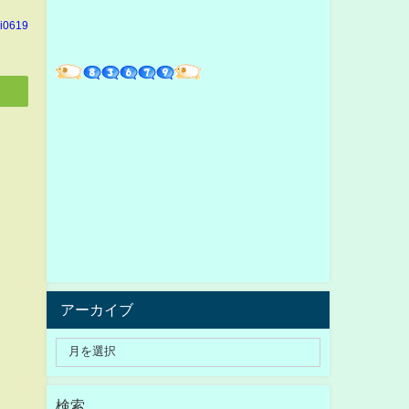
hi0619
アーカイブ
検索