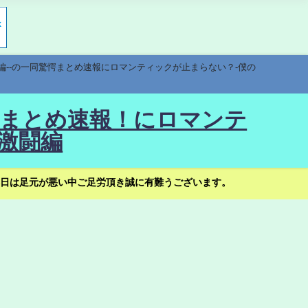
編--の一同驚愕まとめ速報にロマンティックが止まらない？-僕の
驚愕まとめ速報！にロマンテ
激闘編
日は足元が悪い中ご足労頂き誠に有難うございます。