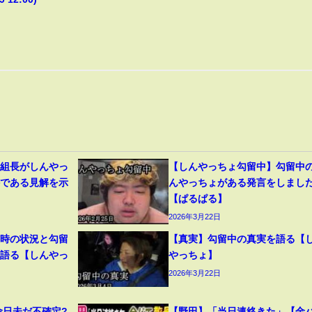
道組長がしんやっ
【しんやっちょ勾留中】勾留中
件である見解を示
んやっちょがある発言をしまし
【ぱるぱる】
2026年3月22日
捕時の状況と勾留
【真実】勾留中の真実を語る【
を語る【しんやっ
やっちょ】
2026年3月22日
命日未だ不確定?
【野田】「当日連絡きた」【金