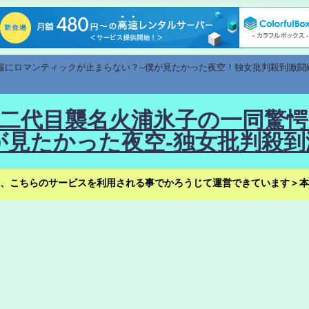
速報にロマンティックが止まらない？--僕が見たかった夜空！独女批判殺到激闘
！--二代目襲名火浦氷子の一同
見たかった夜空-独女批判殺到
、こちらのサービスを利用される事でかろうじて運営できています＞本