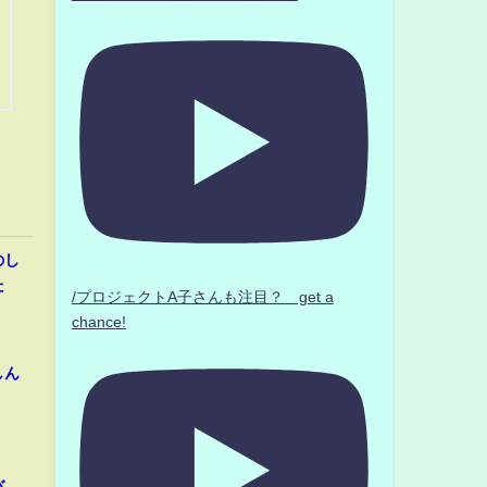
のし
た
/プロジェクトA子さんも注目？ get a
chance!
しん
バ