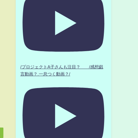
/プロジェクトA子さんも注目？ /感想戯
言動画？.一息つく動画？/