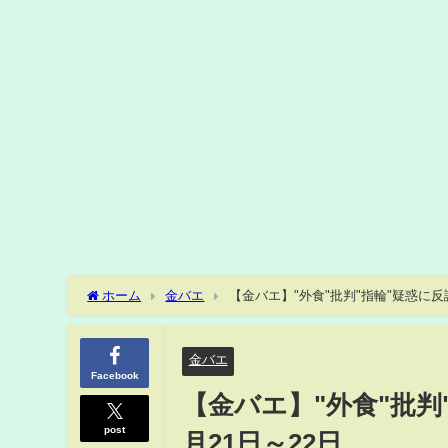
ホーム
金バエ
【金バエ】"外食"批判"指輪"疑惑に反論
金バエ
Facebook
【金バエ】"外食"批判"
post
月21日～22日