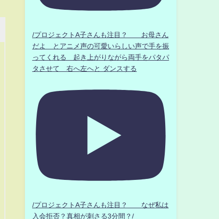
/プロジェクトA子さんも注目？ お母さん
だよ とアニメ声の可愛いらしい声で手を振
ってくれる 起き上がりながら両手をパタパ
タさせて 右へ左へと ダンスする
/プロジェクトA子さんも注目？ なぜ私は
入会拒否？真相が刺さる3分間？/