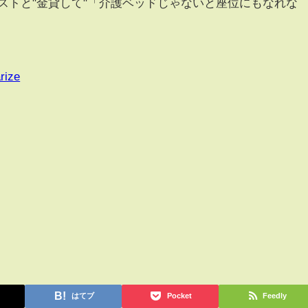
ポストと"金貸して"「介護ベッドじゃないと座位にもなれな
rize
はてブ
Pocket
Feedly