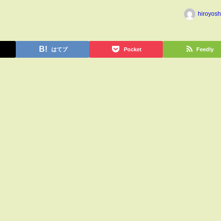
hiroyos
はてブ
Pocket
Feedly