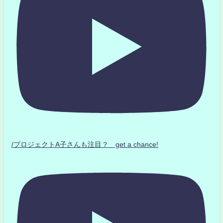
/プロジェクトA子さんも注目？ get a chance!