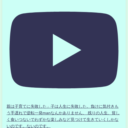
親は子育てに失敗した」子は人生に失敗した。負けに気付きも
う手遅れで逆転一発manなんかありません、 残りの人生、貧し
く食いつないでわずかな楽しみなど見つけて生きていくしかな
いのです。ないのです。