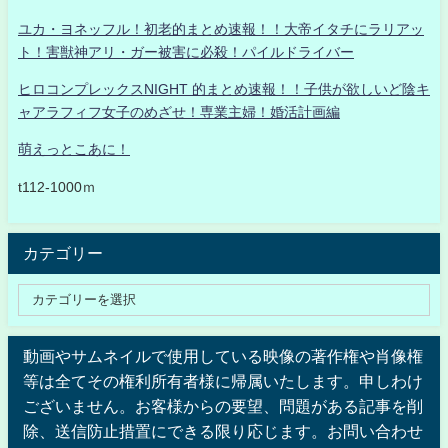
ユカ・ヨネッフル！初老的まとめ速報！！大帝イタチにラリアッ
ト！害獣神アリ・ガー被害に必殺！パイルドライバー
ヒロコンプレックスNIGHT 的まとめ速報！！子供が欲しいど陰キ
ャアラフィフ女子のめざせ！専業主婦！婚活計画編
萌えっとこあに！
t112-1000ｍ
カテゴリー
動画やサムネイルで使用している映像の著作権や肖像権
等は全てその権利所有者様に帰属いたします。申しわけ
ございません。お客様からの要望、問題がある記事を削
除、送信防止措置にできる限り応じます。お問い合わせ