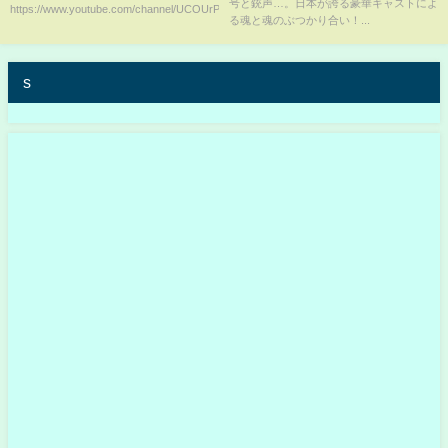
号と銃声…。日本が誇る豪華キャストによ
https://www.youtube.com/channel/UCOUrPUI25HGfCTImQ...
る魂と魂のぶつかり合い！...
s