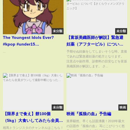
未分類
未分類
The Youngest Idols Ever?
【富坂美織医師が解説】緊急避
#kpop #under15
妊薬（アフターピル）について
#survivalshow #dara
【さくらウィメンズクリニッ
...
予期せぬ妊娠をしてしまいそうな時。直後
であれば緊急避妊薬の処方となります。
#newjeans
ク】
注意点や副作用、診察料の目安などを富坂
美織医師が解説します。 さ...
未分類
映画
【限界まで食え】餅100個
映画『孤狼の血』予告編
（5kg）大食いしてみたら全員ダ
業界騒然、早くも話題沸騰！2018年最大
の話題作『孤狼の血』 耳にこびりつく怒
ウンして撮影中断になった…
相馬トランジスタのチャンネルはこちら！