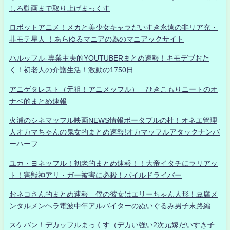
しろ動画まで取り上げまっくす
ロボットアニメ！メカと美少女キャラだいすき永遠の非リア充・
非モテ星人 ！あらゆるマニアの為のマニアックサイト
ハルッフル-専業主夫的YOUTUBERまとめ速報！キモデブおた
く！初老人の介護生活！激動の1750日
アニゲタレスト（元祖！アニメッフル） ひきこもりニートのオ
ナベ的まとめ速報
火浦のシネマッフル映画NEWS情報ポータブルの杜！オネエ管理
人オカマちゃんの鬼女的まとめ速報!オカマッフルアタックナンバ
ーハーフ
ユカ・ヨネッフル！初老的まとめ速報！！大帝イタチにラリアッ
ト！害獣神アリ・ガー被害に必殺！パイルドライバー
おネコさん的まとめ速報 僕の彼女はエリーちゃん人形！豆腐メ
ンタルメンヘラ電波中年アルバイターのぬいぐるみ男子末路編
スケバン！デカッフルまっくす（デカい強い2次元嫁だいすき子