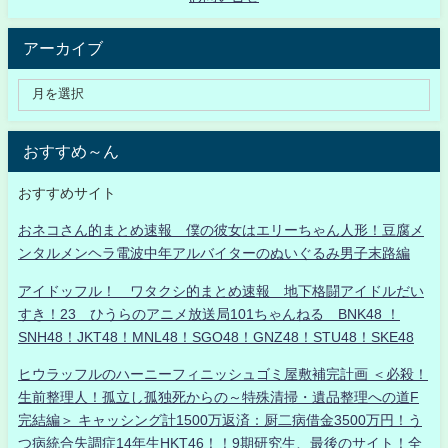
アーカイブ
おすすめ～ん
おすすめサイト
おネコさん的まとめ速報 僕の彼女はエリーちゃん人形！豆腐メ
ンタルメンヘラ電波中年アルバイターのぬいぐるみ男子末路編
アイドッフル！ ワタクシ的まとめ速報 地下格闘アイドルだい
すき！23 ひうらのアニメ放送局101ちゃんねる BNK48 ！
SNH48！JKT48！MNL48！SGO48！GNZ48！STU48！SKE48
ヒウラッフルのハーニーフィニッシュゴミ屋敷補完計画 ＜必殺！
生前整理人！孤立し孤独死からの～特殊清掃・遺品整理への道F
完結編＞ キャッシング計1500万返済：厨二病借金3500万円！う
つ病統合失調症14年生HKT46！！9期研究生、最後のサイト！全