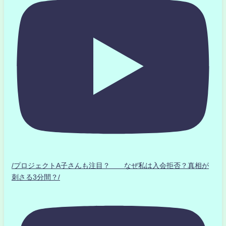
/プロジェクトA子さんも注目？ なぜ私は入会拒否？真相が
刺さる3分間？/