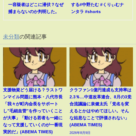
一容疑者はどこに潜伏？なぜ
する#中野たむ #くりぃむナ
捕まらないのか判明した。
ンタラ #shorts
未分類
の関連記事
支援物資どう届ける？ラストワ
クラファン1億円達成も支持率は
ンマイル問題に熊本・八代市長
2.3％…中道改革連合、8月の3党
「我々が町内会長をサポート
合流議論に泉健太氏「党名を変
し”毛細血管”を作っていくこと
えるとかはやめてほしい。そん
が大事」「動ける若者も一緒に
な姑息なことで評価されない」
なって支援していくのが一番現
(ABEMA TIMES)
実的だ」(ABEMA TIMES)
2026年8月9日