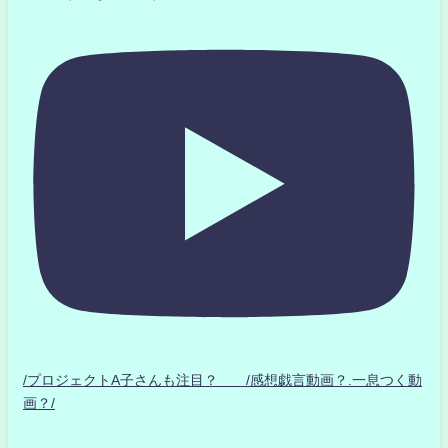
/プロジェクトA子さんも注目？ /感想戯言動画？.一息つく動
画？/