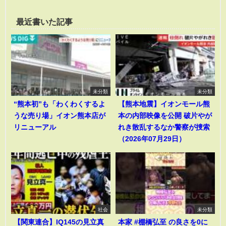
最近書いた記事
未分類
未分類
“熊本初”も「わくわくするよ
【熊本地震】イオンモール熊
うな売り場」イオン熊本店が
本の内部映像を公開 破片やが
リニューアル
れき散乱するなか警察が捜索
（2026年07月29日）
社会
未分類
【関東連合】IQ145の見立真
本家 #棚橋弘至 の良さを0に