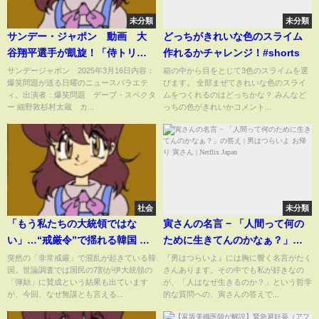
未分類
未分類
サンデー・ジャポン 動画 大
どっちがきれいな色のスライム
谷翔平選手が凱旋！「侍トリ
作れるかチャレンジ！#shorts
オ」の最新情報 3月16日
サンデージャポン 2025年3月16日内容：
箱の中から目をとじて3色のスライムを選
爆笑問題が送る日曜のニュースバラエテ
びます。 全部まぜてきれいな色のスライ
ィ。出演者：爆笑問題 デーブ・スペクタ
ムをつくれるのはどっちかな？ みんなど
ー 細野敦杉村太蔵 カ...
っちの色がきれいかコメント...
社会
未分類
「もう私たちの大統領ではな
寅さんの名言 − 「人間って何の
い」…“戒厳令”で揺れる韓国 尹
ために生きてんのかなぁ？」の
錫悦大統領らを“内乱罪”で刑事
答え | 男はつらいよ お帰り 寅さ
突然の「非常戒厳」で混乱が起きている韓
『男はつらいよ』には胸に響く名言がたく
国。世論調査では国民の7割が伊大統領の
さんあります。その中でも私が好きなの
告発・捜査へ 突然の“戒厳
ん | Netflix Japan
「弾劾」に賛成という結果も出ています
が、「人はなぜ生きるのか？」という哲学
令”の背景に夫人疑惑も
が、今回、なぜ無謀とも言える...
的な質問への、寅さんの答えで...
【news23】｜TBS NEWS DIG