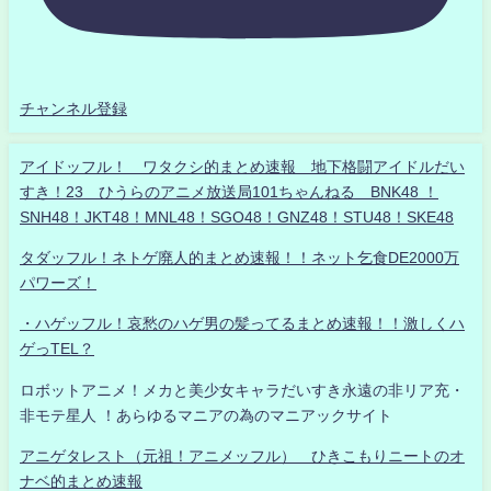
チャンネル登録
アイドッフル！ ワタクシ的まとめ速報 地下格闘アイドルだい
すき！23 ひうらのアニメ放送局101ちゃんねる BNK48 ！
SNH48！JKT48！MNL48！SGO48！GNZ48！STU48！SKE48
タダッフル！ネトゲ廃人的まとめ速報！！ネット乞食DE2000万
パワーズ！
・ハゲッフル！哀愁のハゲ男の髪ってるまとめ速報！！激しくハ
ゲっTEL？
ロボットアニメ！メカと美少女キャラだいすき永遠の非リア充・
非モテ星人 ！あらゆるマニアの為のマニアックサイト
アニゲタレスト（元祖！アニメッフル） ひきこもりニートのオ
ナベ的まとめ速報