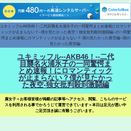
ユキミッフルAKB46！-二代目襲名火浦氷子の一同驚愕まとめ速報にロマンテ
ィックが止まらない？--僕が見たかった夜空！独女批判殺到激闘編--の一同驚
愕まとめ速報にロマンティックが止まらない？-僕の見たかった夜空編--僕の
見たかった星空編-
ユキミッフル--AKB46！--二代
目襲名火浦氷子の一同驚愕ま
とめ速報！にロマンティック
が止まらない？僕が見たかっ
た夜空-独女批判殺到激闘編
腐女子＜お客様皆様が掲載の記事等へアクセス、閲覧、こちらのサービ
スを利用される事でかろうじて運営できています＞本日は足元が悪い中
ご足労頂き誠に有難うございます。