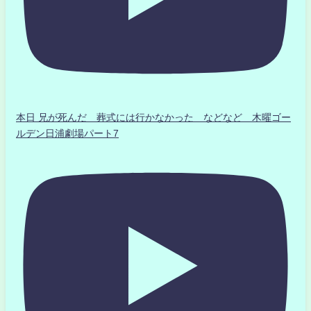
本日 兄が死んだ 葬式には行かなかった などなど 木曜ゴー
ルデン日浦劇場パート7