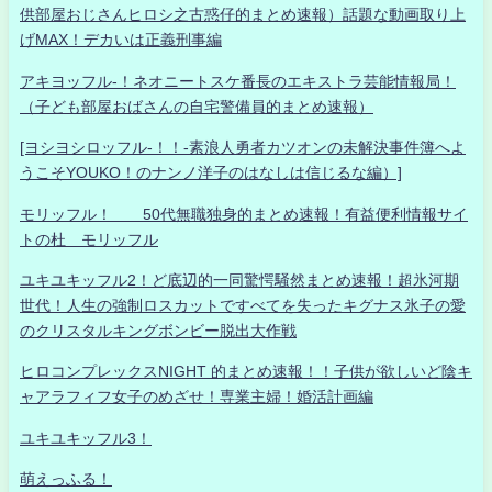
供部屋おじさんヒロシ之古惑仔的まとめ速報）話題な動画取り上
げMAX！デカいは正義刑事編
アキヨッフル-！ネオニートスケ番長のエキストラ芸能情報局！
（子ども部屋おばさんの自宅警備員的まとめ速報）
[ヨシヨシロッフル-！！-素浪人勇者カツオンの未解決事件簿へよ
うこそYOUKO！のナンノ洋子のはなしは信じるな編）]
モリッフル！ 50代無職独身的まとめ速報！有益便利情報サイ
トの杜 モリッフル
ユキユキッフル2！ど底辺的一同驚愕騒然まとめ速報！超氷河期
世代！人生の強制ロスカットですべてを失ったキグナス氷子の愛
のクリスタルキングボンビー脱出大作戦
ヒロコンプレックスNIGHT 的まとめ速報！！子供が欲しいど陰キ
ャアラフィフ女子のめざせ！専業主婦！婚活計画編
ユキユキッフル3！
萌えっふる！