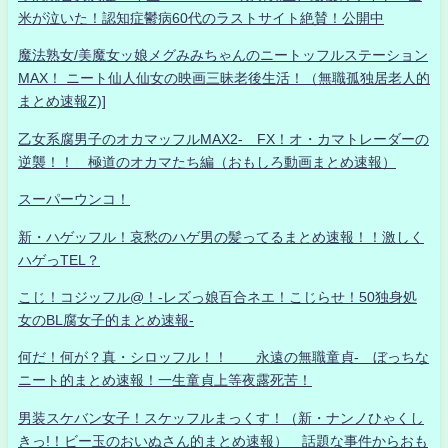
米が泣いた！認知症鬱病60代のラストサイト絶賛！公開中
魔法熟女/美魔女ッ娘メグみみちゃんのニートッフルステーション
MAX！ ニート仙人仙女の映画三昧老後生活！（無職孤独居老人的
まとめ速報Z)]
乙女系腐男子のオカマッフルMAX2- FX！オ・カマトレーダーの
逆襲！！ 極道のオカマたち編（おもしろ動画まとめ速報）
スーパーウンコ！
新・ハゲッフル！哀愁のハゲ男の髪ってるまとめ速報！！激しく
ハゲっTEL？
こじ！コジッフル@！-レズっ娘百合ネエ！こじらせ！50独身処
女のBL腐女子的まとめ速報-
何だ！何が？真・シロッフル！！ 永遠の無職童貞- ぼっちな
ニート的まとめ速報！一生童貞上等夜露死苦！
男装スケバン女子！スケッフルまっくす！（新・ナンノひゃくし
きっ!！ビー玉のおいぬさん的まとめ速報） 話題な事件からおも