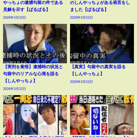
やっちょの逮捕勾留の件である
のしんやっちょがある発言をし
見解を示す【ぱるぱる】
ました【ぱるぱる】
2026年3月22日
2026年3月22日
【実刑を覚悟】逮捕時の状況と
【真実】勾留中の真実を語る
勾留中のリアルな心境を語る
【しんやっちょ】
【しんやっちょ】
2026年3月22日
2026年3月22日