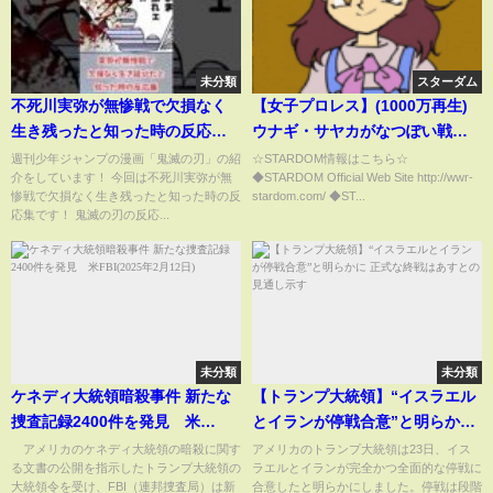
未分類
スターダム
不死川実弥が無惨戦で欠損なく
【女子プロレス】(1000万再生)
生き残ったと知った時の反応集#
ウナギ・サヤカがなつぽい戦で
無限城編 #鬼滅の刃 #鬼滅の刃反
ゴムパッチンを持ち込む【スタ
週刊少年ジャンプの漫画「鬼滅の刃」の紹
☆STARDOM情報はこちら☆
介をしています！ 今回は不死川実弥が無
◆STARDOM Official Web Site http://wwr-
応集 #炭治郎 #不死川実弥 #柱稽
ーダム】
惨戦で欠損なく生き残ったと知った時の反
stardom.com/ ◆ST...
古編 #shorts
応集です！ 鬼滅の刃の反応...
未分類
未分類
ケネディ大統領暗殺事件 新たな
【トランプ大統領】“イスラエル
捜査記録2400件を発見 米
とイランが停戦合意”と明らかに
FBI(2025年2月12日)
正式な終戦はあすとの見通し示
アメリカのケネディ大統領の暗殺に関す
アメリカのトランプ大統領は23日、イス
る文書の公開を指示したトランプ大統領の
ラエルとイランが完全かつ全面的な停戦に
す
大統領令を受け、FBI（連邦捜査局）は新
合意したと明らかにしました。停戦は段階