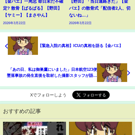
【金バエ】一周忌 命日未だ不確
【野田】「当日連絡きた」【金
定? 散骨【ぱるぱる】【野田】
バエ】の散骨式「配信者2人、切
【ヤミー】【まさやん】
ないね…」
2026年3月22日
2026年3月22日
【緊急入院の真相】ICUの真相を語る【金バエ】
「あの日、私は御巣鷹にいました」日本航空123便
墜落事故の発生直後を取材した撮影スタッフが語る
あの日のこと
Xでフォローしよう
おすすめの記事