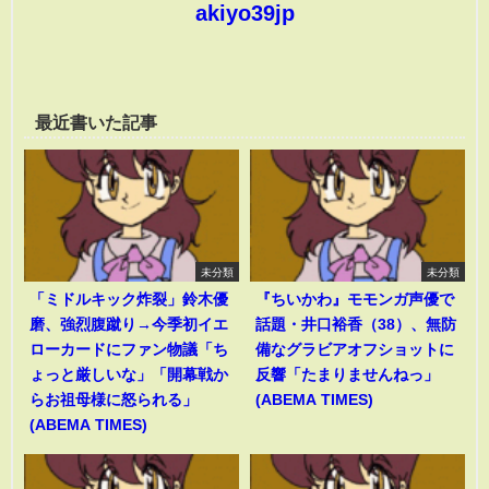
akiyo39jp
最近書いた記事
未分類
未分類
「ミドルキック炸裂」鈴木優
『ちいかわ』モモンガ声優で
磨、強烈腹蹴り→今季初イエ
話題・井口裕香（38）、無防
ローカードにファン物議「ち
備なグラビアオフショットに
ょっと厳しいな」「開幕戦か
反響「たまりませんねっ」
らお祖母様に怒られる」
(ABEMA TIMES)
(ABEMA TIMES)