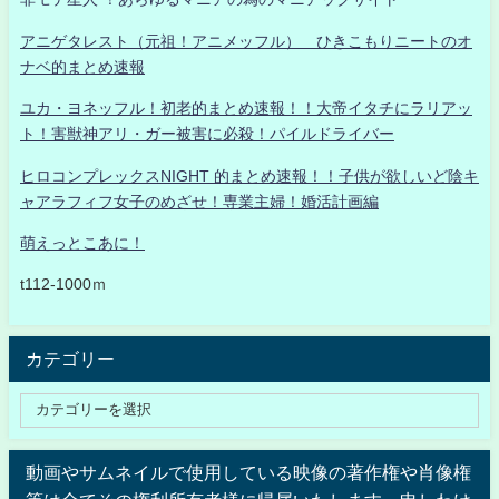
アニゲタレスト（元祖！アニメッフル） ひきこもりニートのオ
ナベ的まとめ速報
ユカ・ヨネッフル！初老的まとめ速報！！大帝イタチにラリアッ
ト！害獣神アリ・ガー被害に必殺！パイルドライバー
ヒロコンプレックスNIGHT 的まとめ速報！！子供が欲しいど陰キ
ャアラフィフ女子のめざせ！専業主婦！婚活計画編
萌えっとこあに！
t112-1000ｍ
カテゴリー
動画やサムネイルで使用している映像の著作権や肖像権