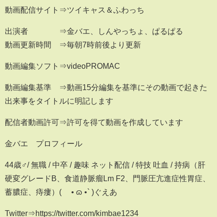
動画配信サイト⇒ツイキャス＆ふわっち
出演者 ⇒金バエ、しんやっちょ、ぱるぱる
動画更新時間 ⇒毎朝7時前後より更新
動画編集ソフト⇒videoPROMAC
動画編集基準 ⇒動画15分編集を基準にその動画で起きた
出来事をタイトルに明記します
配信者動画許可⇒許可を得て動画を作成しています
金バエ プロフィール
44歳♂/ 無職 / 中卒 / 趣味 ネット配信 / 特技 吐血 / 持病（肝
硬変グレードB、食道静脈瘤Lm F2、門脈圧亢進症性胃症、
蓄膿症、痔瘻）( ´• ɷ •` )ぐえあ
Twitter⇒https://twitter.com/kimbae1234