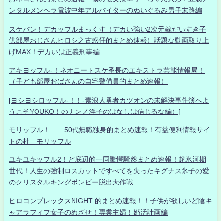
ンタルメンヘラ電波中年アルバイターのぬいぐるみ男子末路編
スケバン！デカッフルまっくす（デカい強い2次元嫁だいすき子
供部屋おじさんヒロシ之古惑仔的まとめ速報）話題な動画取り上
げMAX！デカいは正義刑事編
アキヨッフル-！ネオニートスケ番長のエキストラ芸能情報局！
（子ども部屋おばさんの自宅警備員的まとめ速報）
[ヨシヨシロッフル-！！-素浪人勇者カツオンの未解決事件簿へよ
うこそYOUKO！のナンノ洋子のはなしは信じるな編）]
モリッフル！ 50代無職独身的まとめ速報！有益便利情報サイ
トの杜 モリッフル
ユキユキッフル2！ど底辺的一同驚愕騒然まとめ速報！超氷河期
世代！人生の強制ロスカットですべてを失ったキグナス氷子の愛
のクリスタルキングボンビー脱出大作戦
ヒロコンプレックスNIGHT 的まとめ速報！！子供が欲しいど陰キ
ャアラフィフ女子のめざせ！専業主婦！婚活計画編