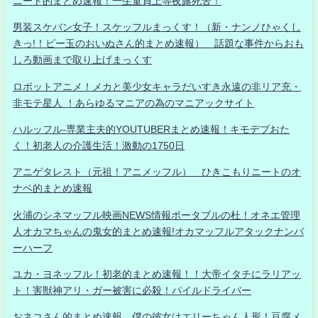
ニート的まとめ速報！一生童貞上等夜露死苦！
男装スケバン女子！スケッフルまっくす！（新・ナンノひゃくし
きっ!！ビー玉のおいぬさん的まとめ速報） 話題な事件からおも
しろ動画まで取り上げまっくす
ロボットアニメ！メカと美少女キャラだいすき永遠の非リア充・
非モテ星人 ！あらゆるマニアの為のマニアックサイト
ハルッフル-専業主夫的YOUTUBERまとめ速報！キモデブおた
く！初老人の介護生活！激動の1750日
アニゲタレスト（元祖！アニメッフル） ひきこもりニートのオ
ナベ的まとめ速報
火浦のシネマッフル映画NEWS情報ポータブルの杜！オネエ管理
人オカマちゃんの鬼女的まとめ速報!オカマッフルアタックナンバ
ーハーフ
ユカ・ヨネッフル！初老的まとめ速報！！大帝イタチにラリアッ
ト！害獣神アリ・ガー被害に必殺！パイルドライバー
おネコさん的まとめ速報 僕の彼女はエリーちゃん人形！豆腐メ