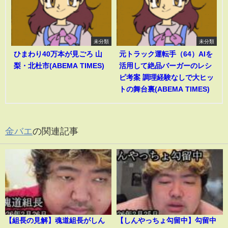
未分類
未分類
ひまわり40万本が見ごろ 山
元トラック運転手（64）AIを
梨・北杜市(ABEMA TIMES)
活用して絶品バーガーのレシ
ピ考案 調理経験なしで大ヒッ
トの舞台裏(ABEMA TIMES)
金バエ
の関連記事
【組長の見解】魂道組長がしん
【しんやっちょ勾留中】勾留中