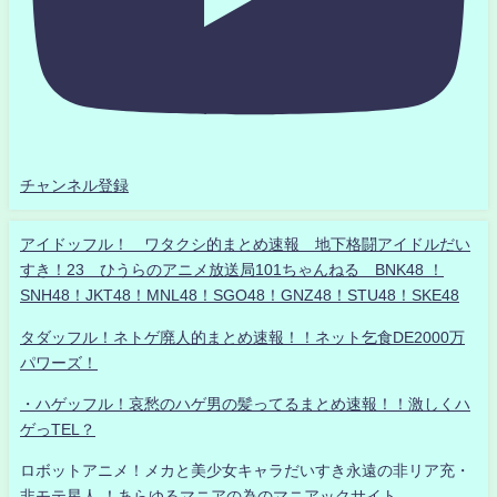
チャンネル登録
アイドッフル！ ワタクシ的まとめ速報 地下格闘アイドルだい
すき！23 ひうらのアニメ放送局101ちゃんねる BNK48 ！
SNH48！JKT48！MNL48！SGO48！GNZ48！STU48！SKE48
タダッフル！ネトゲ廃人的まとめ速報！！ネット乞食DE2000万
パワーズ！
・ハゲッフル！哀愁のハゲ男の髪ってるまとめ速報！！激しくハ
ゲっTEL？
ロボットアニメ！メカと美少女キャラだいすき永遠の非リア充・
非モテ星人 ！あらゆるマニアの為のマニアックサイト