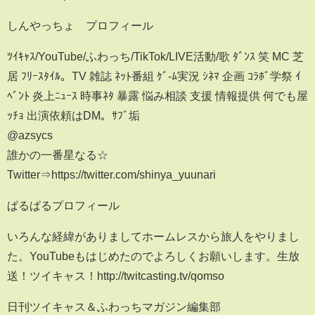
しんやっちょ プロフィール
ﾂｲｷｬｽ/YouTube/ふわっち/TikTok/LIVE活動/歌 ﾀﾞﾝｽ 笑 MC 芝
居 ﾌﾘｰｽﾀｲﾙ。TV 雑誌 ﾈｯﾄ番組 ｹﾞ-ﾑ実況 ｼﾈﾏ 企画 ｺﾗﾎﾞ学祭 ｲ
ﾍﾞﾝﾄ 炎上ﾆｭｰｽ 時事ﾈﾀ 暴露 悩み相談 支援 情報提供 何でも屋
ｯﾁｮ 出演依頼はDM。ｻﾌﾞ垢
@azsycs
誰かの一番星なる☆
Twitter⇒https://twitter.com/shinya_yuunari
ぱるぱるプロフィール
いろんな経緯がありましてホームレスから旅人をやりまし
た。YouTubeもはじめたのでよろしくお願いします。生放
送！ツイキャス！http://twitcasting.tv/qomso
日刊ツイキャス＆ふわっちマガジン編集部