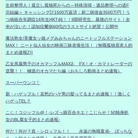
生前整理人！孤立し孤独死からの～特殊清掃・遺品整理への道F
完結編＞ キャッシング計1500万返済：厨二病借金3500万円！う
つ病統合失調症14年生HKT46！！9期研究生、最後のサイト！全
米が泣いた！認知症鬱病60代のラストサイト絶賛！公開中
魔法熟女/美魔女ッ娘メグみみちゃんのニートッフルステーション
MAX！ ニート仙人仙女の映画三昧老後生活！（無職孤独居老人的
まとめ速報Z)]
乙女系腐男子のオカマッフルMAX2- FX！オ・カマトレーダーの
逆襲！！ 極道のオカマたち編（おもしろ動画まとめ速報）
スーパーウンコ！
新・ハゲッフル！哀愁のハゲ男の髪ってるまとめ速報！！激しく
ハゲっTEL？
こじ！コジッフル@！-レズっ娘百合ネエ！こじらせ！50独身処
女のBL腐女子的まとめ速報-
何だ！何が？真・シロッフル！！ 永遠の無職童貞- ぼっちな