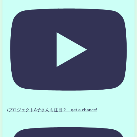
/プロジェクトA子さんも注目？ get a chance!