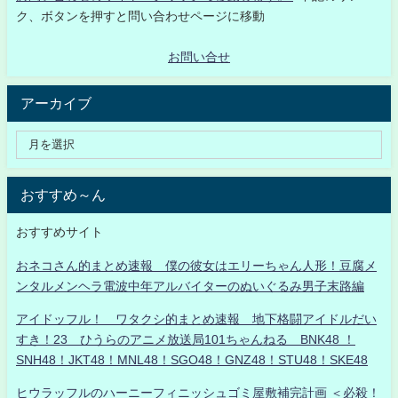
ク、ボタンを押すと問い合わせページに移動
お問い合せ
アーカイブ
おすすめ～ん
おすすめサイト
おネコさん的まとめ速報 僕の彼女はエリーちゃん人形！豆腐メ
ンタルメンヘラ電波中年アルバイターのぬいぐるみ男子末路編
アイドッフル！ ワタクシ的まとめ速報 地下格闘アイドルだい
すき！23 ひうらのアニメ放送局101ちゃんねる BNK48 ！
SNH48！JKT48！MNL48！SGO48！GNZ48！STU48！SKE48
ヒウラッフルのハーニーフィニッシュゴミ屋敷補完計画 ＜必殺！