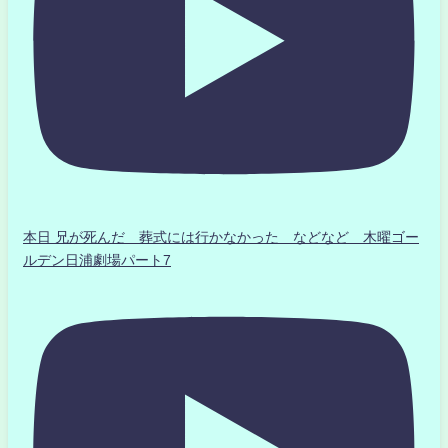
本日 兄が死んだ 葬式には行かなかった などなど 木曜ゴー
ルデン日浦劇場パート7