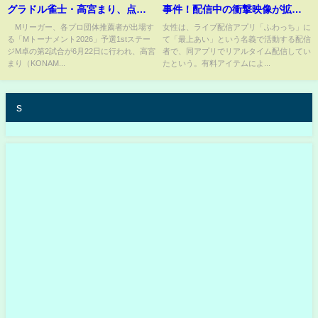
グラドル雀士・高宮まり、点数
事件！配信中の衝撃映像が拡散
誤申告の瞬間に見せた“ごめんな
【最新ニュース
Mリーガー、各プロ団体推薦者が出場す
女性は、ライブ配信アプリ「ふわっち」に
る「Mトーナメント2026」予選1stステー
て「最上あい」という名義で活動する配信
さいポーズ”が役満レベルの破壊
ジM卓の第2試合が6月22日に行われ、高宮
者で、同アプリでリアルタイム配信してい
力「今の最高」/麻雀・Mトーナ
まり（KONAM...
たという。有料アイテムによ...
メント(ABEMA TIMES)
s