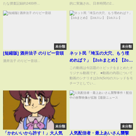
たな捜査記録約2400件...
的に実施され、日本時間の2...
未分類
未分類
[短縮版] 酒井法子 のりピー音頭
ネット民「埼玉の大穴、もう埋
めれば？」【2chまとめ】【2ch
酒井法子 のりピー音頭...
スレ】【5chスレ】
この動画は今話題のトピックをまとめたオ
リジナル動画です。 ■動画の内容について
動画のシナリオは2ch(5ch)のスレッドをモ
チーフとしてい...
未分類
未分類
「かわいいから許す！」大人気
人気配信者・最上あいさん襲撃