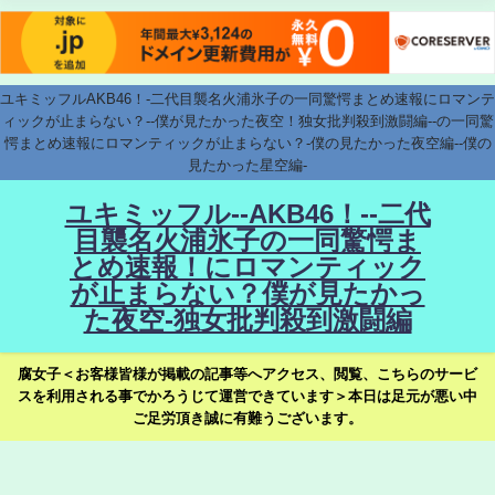
ユキミッフルAKB46！-二代目襲名火浦氷子の一同驚愕まとめ速報にロマンテ
ィックが止まらない？--僕が見たかった夜空！独女批判殺到激闘編--の一同驚
愕まとめ速報にロマンティックが止まらない？-僕の見たかった夜空編--僕の
見たかった星空編-
ユキミッフル--AKB46！--二代
目襲名火浦氷子の一同驚愕ま
とめ速報！にロマンティック
が止まらない？僕が見たかっ
た夜空-独女批判殺到激闘編
腐女子＜お客様皆様が掲載の記事等へアクセス、閲覧、こちらのサービ
スを利用される事でかろうじて運営できています＞本日は足元が悪い中
ご足労頂き誠に有難うございます。