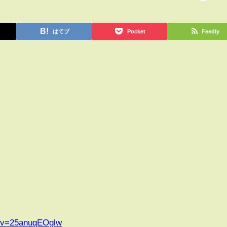
はてブ
Pocket
Feedly
h?v=25anuqEOglw