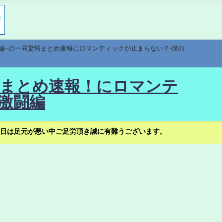
編--の一同驚愕まとめ速報にロマンティックが止まらない？-僕の
驚愕まとめ速報！にロマンテ
激闘編
日は足元が悪い中ご足労頂き誠に有難うございます。