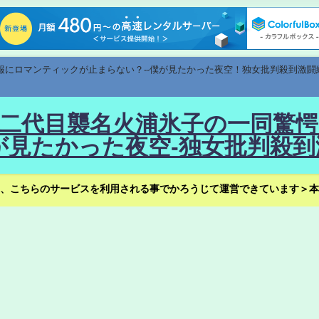
速報にロマンティックが止まらない？--僕が見たかった夜空！独女批判殺到激闘
！--二代目襲名火浦氷子の一同
見たかった夜空-独女批判殺到
、こちらのサービスを利用される事でかろうじて運営できています＞本