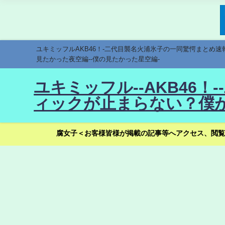
ユキミッフルAKB46！-二代目襲名火浦氷子の一同驚愕まとめ
見たかった夜空編--僕の見たかった星空編-
ユキミッフル--AKB46
ィックが止まらない？僕が
腐女子＜お客様皆様が掲載の記事等へアクセス、閲覧