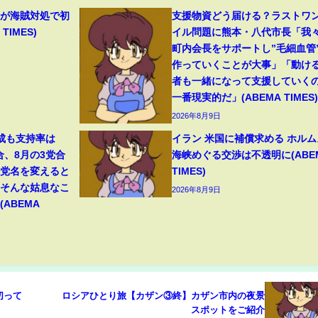
機が海賊対処で初
支援物資どう届ける？ラストワ
TIMES)
イル問題に熊本・八代市長「我
町内会長をサポートし”毛細血管
作っていくことが大事」「動け
者も一緒になって支援していく
一番現実的だ」(ABEMA TIMES)
2026年8月9日
成も支持率は
イラン 米国に補償求める ホルム
合、8月の3党合
海峡めぐる交渉は不透明に(ABE
「党名を変えると
TIMES)
。そんな姑息なこ
2026年8月9日
ABEMA
切って
ロシアひとり旅【カザン③終】カザン市内の夜景
スポットをご紹介