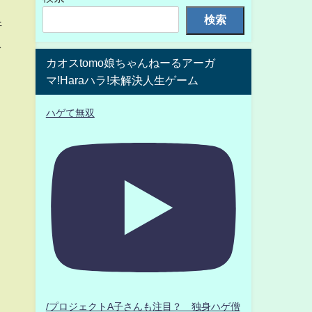
検索
行
を
カオスtomo娘ちゃんねーるアーガ
マ!Haraハラ!未解決人生ゲーム
ハゲて無双
/プロジェクトA子さんも注目？ 独身ハゲ僧