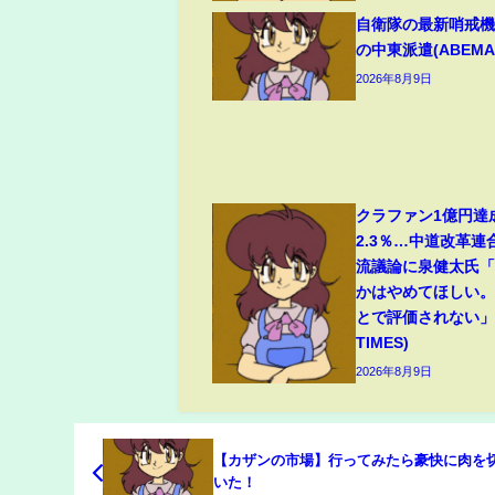
自衛隊の最新哨戒
の中東派遣(ABEMA 
2026年8月9日
クラファン1億円達
2.3％…中道改革連
流議論に泉健太氏
かはやめてほしい
とで評価されない」(
TIMES)
2026年8月9日
【カザンの市場】行ってみたら豪快に肉を
いた！