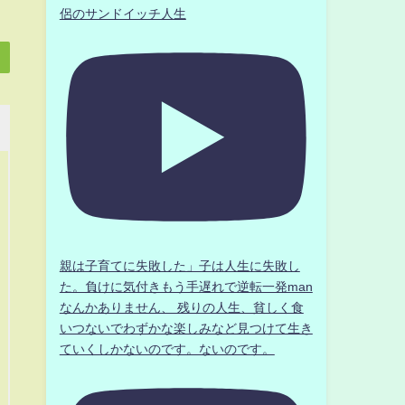
侶のサンドイッチ人生
親は子育てに失敗した」子は人生に失敗し
た。負けに気付きもう手遅れで逆転一発man
なんかありません、 残りの人生、貧しく食
いつないでわずかな楽しみなど見つけて生き
ていくしかないのです。ないのです。