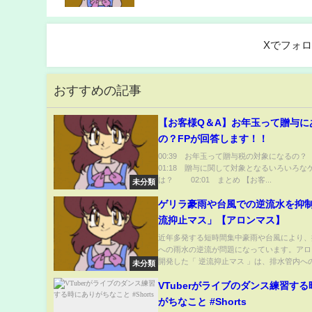
Xでフォ
おすすめの記事
【お客様Q＆A】お年玉って贈与に
の？FPが回答します！！
00:39 お年玉って贈与税の対象にな
01:18 贈与に関して対象となるいろいろな
は？ 02:01 まとめ 【お客...
未分類
ゲリラ豪雨や台風での逆流水を抑
流抑止マス」【アロンマス】
近年多発する短時間集中豪雨や台風により、
への雨水の逆流が問題になっています。アロ
開発した「 逆流抑止マス 」は、排水管内への.
未分類
VTuberがライブのダンス練習す
がちなこと #Shorts