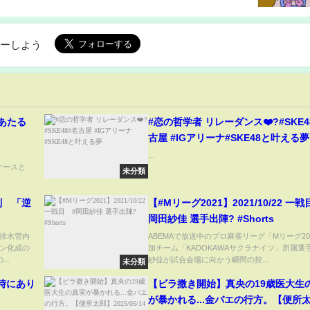
ローしよう
あたる
#恋の哲学者 リレーダンス❤️?#SKE4
古屋 #IGアリーナ#SKE48と叶える夢
るの？
...
ケースと
未分類
制 「逆
【#Mリーグ2021】2021/10/22 一戦
岡田紗佳 選手出陣? #Shorts
排水管内
ABEMAで放送中のプロ麻雀リーグ「Mリーグ20
ン化成の
加チーム「KADOKAWAサクラナイツ」所属選
..
紗佳が試合会場に向かう瞬間の控...
未分類
る時にあり
【ビラ撒き開始】真央の19歳医大生
が暴かれる...金バエの行方。【便所