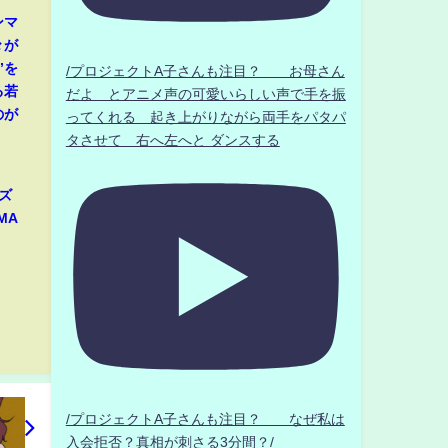
ンマ
々が
”を
/プロジェクトA子さんも注目？ お母さん
る若
だよ とアニメ声の可愛いらしい声で手を振
のが
ってくれる 起き上がりながら両手をパタパ
タさせて 右へ左へと ダンスする
ズ
MA
/プロジェクトA子さんも注目？ なぜ私は
入会拒否？真相が刺さる3分間？/