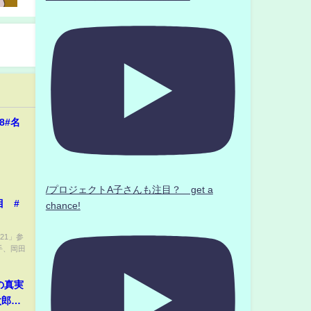
8#名
/プロジェクトA子さんも注目？ get a
目 #
chance!
21」参
手、岡田
の真実
太郎】