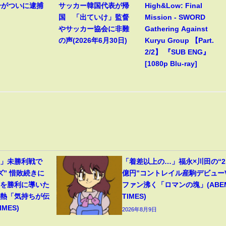
一がついに逮捕
サッカー韓国代表が帰
High&Low: Final
！
国 「出ていけ」監督
Mission - SWORD
やサッカー協会に非難
Gathering Against
の声(2026年6月30日)
Kuryu Group 【Part.
2/2】 『SUB ENG』
[1080p Blu-ray]
…」未勝利戦で
「着差以上の…」福永×川田の“2.
ズ” 惜敗続きに
億円”コントレイル産駒デビュー
馬を勝利に導いた
ファン沸く「ロマンの塊」(ABE
胸熱「気持ちが伝
TIMES)
MES)
2026年8月9日