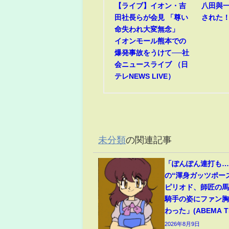
【ライブ】イオン・吉
八田與
田社長らが会見 「尊い
された
命失われ大変無念」
イオンモール熊本での
爆発事故をうけて──社
会ニュースライブ （日
テレNEWS LIVE）
未分類
の関連記事
「ぽんぽん連打も
の“渾身ガッツポー
ピリオド、師匠の
騎手の姿にファン
わった」(ABEMA TI
2026年8月9日