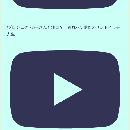
/プロジェクトA子さんも注目？ 独身ハゲ僧侶のサンドイッチ
人生