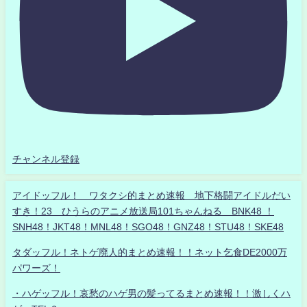
チャンネル登録
アイドッフル！ ワタクシ的まとめ速報 地下格闘アイドルだい
すき！23 ひうらのアニメ放送局101ちゃんねる BNK48 ！
SNH48！JKT48！MNL48！SGO48！GNZ48！STU48！SKE48
タダッフル！ネトゲ廃人的まとめ速報！！ネット乞食DE2000万
パワーズ！
・ハゲッフル！哀愁のハゲ男の髪ってるまとめ速報！！激しくハ