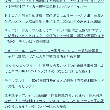
ユカ・ヨネッフル！初老的まとめ速報！！大帝イタチにラリアッ
ト！害獣神アリ・ガー被害に必殺！パイルドライバー
おネコさん的まとめ速報 僕の彼女はエリーちゃん人形！豆腐メ
ンタルメンヘラ電波中年アルバイターのぬいぐるみ男子末路編
スケバン！デカッフルまっくす（デカい強い2次元嫁だいすき子
供部屋おじさんヒロシ之古惑仔的まとめ速報）話題な動画取り上
げMAX！デカいは正義刑事編
アキヨッフル-！ネオニートスケ番長のエキストラ芸能情報局！
（子ども部屋おばさんの自宅警備員的まとめ速報）
[ヨシヨシロッフル-！！-素浪人勇者カツオンの未解決事件簿へよ
うこそYOUKO！のナンノ洋子のはなしは信じるな編）]
モリッフル！ 50代無職独身的まとめ速報！有益便利情報サイ
トの杜 モリッフル
ユキユキッフル2！ど底辺的一同驚愕騒然まとめ速報！超氷河期
世代！人生の強制ロスカットですべてを失ったキグナス氷子の愛
のクリスタルキングボンビー脱出大作戦