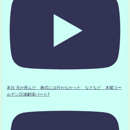
本日 兄が死んだ 葬式には行かなかった などなど 木曜ゴー
ルデン日浦劇場パート7