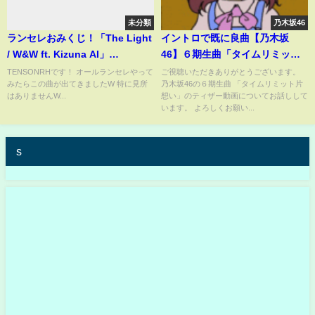
未分類
乃木坂46
ランセレおみくじ！「The Light
イントロで既に良曲【乃木坂
/ W&W ft. Kizuna AI」
46】６期生曲「タイムリミット
#DANCERUSH_STARDOM
片想い」ちょっと切なさの残
TENSONRHです！ オールランセレやって
ご視聴いただきありがとうございます。
みたらこの曲が出てきましたW 特に見所
乃木坂46の６期生曲 「タイムリミット片
る 矢田萌華 増田三莉音 海
はありませんW...
想い」のティザー動画についてお話しして
邉朱莉 長嶋凛桜 瀬戸口心
います。 よろしくお願い...
月 川端晃菜 愛宕心響、小津
玲奈 大越ひなの 鈴木佑捺
s
森平麗心