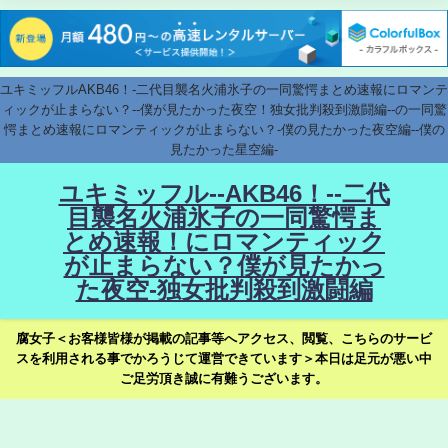
ユキミッフルAKB46！-二代目襲名火浦氷子の一同驚愕まとめ速報にロマンテ
ィックが止まらない？--僕が見たかった夜空！独女批判殺到激闘編--の一同驚
愕まとめ速報にロマンティックが止まらない？-僕の見たかった夜空編--僕の
見たかった星空編-
ユキミッフル--AKB46！--二代
目襲名火浦氷子の一同驚愕ま
とめ速報！にロマンティック
が止まらない？僕が見たかっ
た夜空-独女批判殺到激闘編
腐女子＜お客様皆様が掲載の記事等へアクセス、閲覧、こちらのサービ
スを利用される事でかろうじて運営できています＞本日は足元が悪い中
ご足労頂き誠に有難うございます。