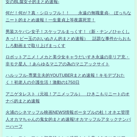
女のBL腐女子的まとめ速報-
何だ！何が？真・シロッフル！！ 永遠の無職童貞- ぼっちな
ニート的まとめ速報！一生童貞上等夜露死苦！
男装スケバン女子！スケッフルまっくす！（新・ナンノひゃくし
きっ!！ビー玉のおいぬさん的まとめ速報） 話題な事件からおも
しろ動画まで取り上げまっくす
ロボットアニメ！メカと美少女キャラだいすき永遠の非リア充・
非モテ星人 ！あらゆるマニアの為のマニアックサイト
ハルッフル-専業主夫的YOUTUBERまとめ速報！キモデブおた
く！初老人の介護生活！激動の1750日
アニゲタレスト（元祖！アニメッフル） ひきこもりニートのオ
ナベ的まとめ速報
火浦のシネマッフル映画NEWS情報ポータブルの杜！オネエ管理
人オカマちゃんの鬼女的まとめ速報!オカマッフルアタックナンバ
ーハーフ