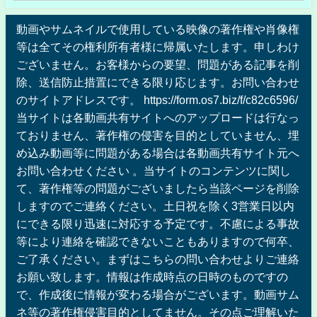
動画やサムネイルで使用している映像の著作権や肖像権
等は全てその権利所有者様に帰属いたします。申しわけ
ございません。お客様からの要望、問題がある記事を削
除、送信防止措置にできる限り応じます。お問い合わせ
のサイトアドレスです。 https://form.os7.biz/f/c82c6596/
当サイトは各動画共有サイトへのアップロードは行なっ
ておりません、著作権の侵害を目的としていません、埋
め込み動画等に問題がある場合は各動画共有サイト元へ
お問い合わせください 。当サイトのコンテンツに関し
て、著作権等の問題がございましたら当該ページを削除
しますのでご連絡ください。土日祝を除く3営業日以内
にできる限り迅速に対応する予定です。不慮による事故
等により連絡を確認できないこともありますので何卒、
ご了承ください。まずはこちらの問い合わせよりご連絡
お願い致します。情報は作成時点の日時のものですの
で、作成後に情報が変わる場合がございます。動画サム
ネ等の著作権侵害目的としてません。その点ご理解いた