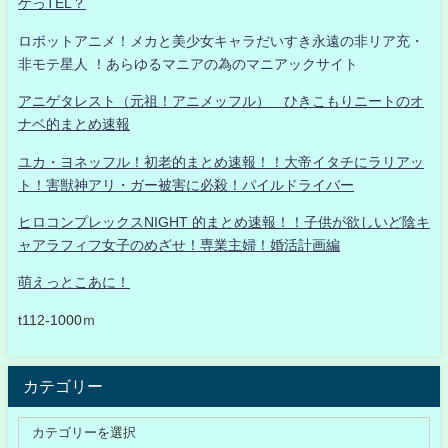
ゲっTEL？
ロボットアニメ！メカと美少女キャラだいすき永遠の非リア充・
非モテ星人 ！あらゆるマニアの為のマニアックサイト
アニゲタレスト（元祖！アニメッフル） ひきこもりニートのオ
ナベ的まとめ速報
ユカ・ヨネッフル！初老的まとめ速報！！大帝イタチにラリアッ
ト！害獣神アリ・ガー被害に必殺！パイルドライバー
ヒロコンプレックスNIGHT 的まとめ速報！！子供が欲しいど陰キ
ャアラフィフ女子のめざせ！専業主婦！婚活計画編
萌えっとこあに！
t112-1000ｍ
カテゴリー