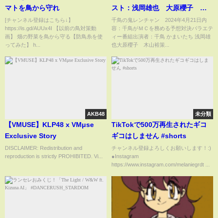
マトを鳥から守れ
スト：浅岡雄也 大原櫻子 木
山裕策 ななみなな 4月21日
[チャンネル登録はこちら↓】
千鳥の鬼レンチャン 2024年4月21日内
https://is.gd/AUUx4I 【以前の鳥対策動
容：千鳥がＭＣを務める予想対決バラエテ
画】 畑の野菜を鳥から守る【防鳥糸を使
ィー番組出演者：千鳥 かまいたち 浅岡雄
ってみた】 h...
也大原櫻子 木山裕策...
AKB48
未分類
【VMUSE】KLP48 x VMμse
TikTokで500万再生されたギコ
Exclusive Story
ギコはしません #shorts
DISCLAIMER: Redistribution and
チャンネル登録よろしくお願いします！:)
reproduction is strictly PROHIBITED. Vi...
●Instagram
https://www.instagram.com/melaniegrdt ...