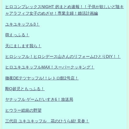
ヒロコンプレックスNIGHT 的まとめ速報！！子供が欲しいど陰キ
ャアラフィフ女子のめざせ！専業主婦！婚活計画編
ユキユキッフル3！
萌えっふる！
天にまします我ら！
ヒロシッフル！ヒロシデース山さんのリフォームひとりDIY！！
ヒロユキユキッフルMAX！スーパークッキング！
徹夜DEテツヤッフル!！レトロ館2号店！
剛Q超児ともっふる！
ヤナッフル ゲームだいすき6！放送局
ヒウラー総統の野望
三代目 ユキユキッフル 花のひうら組! 見参！