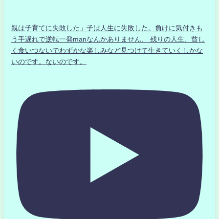
親は子育てに失敗した」子は人生に失敗した。負けに気付きも
う手遅れで逆転一発manなんかありません、 残りの人生、貧し
く食いつないでわずかな楽しみなど見つけて生きていくしかな
いのです。ないのです。