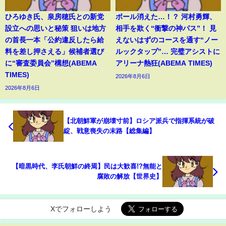
ひろゆき氏、泉房穂氏との新党
ボール消えた…！？ 河村勇輝、
設立への思いと秘策 狙いは地方
相手を欺く“衝撃の神パス”！ 見
の首長一本「公約違反したら給
えないはずのコースを通す“ノー
料を差し押さえる」候補者選び
ルックタップ”… 完璧アシストに
に“審査委員会”構想(ABEMA
アリーナ熱狂(ABEMA TIMES)
TIMES)
2026年8月6日
2026年8月6日
【北朝鮮軍が崩壊寸前】ロシア派兵で指揮系統が破
綻、戦意喪失の末路【総集編】
【暗黒時代、李氏朝鮮の終焉】民は大歓喜!?無能と
腐敗の解放【世界史】
Xでフォローしよう