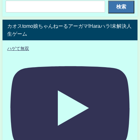
検索
カオスtomo娘ちゃんねーるアーガマ!Haraハラ!未解決人
生ゲーム
ハゲて無双