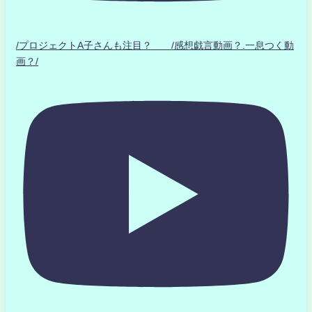
/プロジェクトA子さんも注目？ /感想戯言動画？.一息つく動
画？/