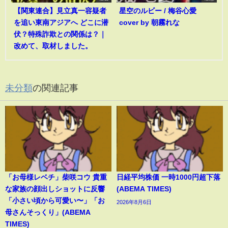
【関東連合】見立真一容疑者
星空のルビー / 梅谷心愛
を追い東南アジアへ どこに潜
cover by 朝霧れな
伏？特殊詐欺との関係は？｜
改めて、取材しました。
未分類
の関連記事
「お母様レベチ」柴咲コウ 貴重
日経平均株価 一時1000円超下落
な家族の顔出しショットに反響
(ABEMA TIMES)
「小さい頃から可愛い〜」「お
2026年8月6日
母さんそっくり」(ABEMA
TIMES)