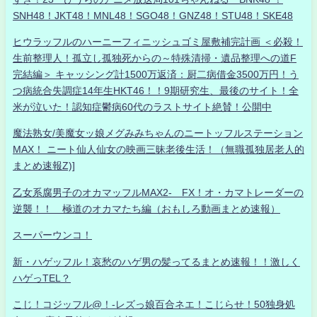
SNH48！JKT48！MNL48！SGO48！GNZ48！STU48！SKE48
ヒウラッフルのハーニーフィニッシュゴミ屋敷補完計画 ＜必殺！
生前整理人！孤立し孤独死からの～特殊清掃・遺品整理への道F
完結編＞ キャッシング計1500万返済：厨二病借金3500万円！う
つ病統合失調症14年生HKT46！！9期研究生、最後のサイト！全
米が泣いた！認知症鬱病60代のラストサイト絶賛！公開中
魔法熟女/美魔女ッ娘メグみみちゃんのニートッフルステーション
MAX！ ニート仙人仙女の映画三昧老後生活！（無職孤独居老人的
まとめ速報Z)]
乙女系腐男子のオカマッフルMAX2- FX！オ・カマトレーダーの
逆襲！！ 極道のオカマたち編（おもしろ動画まとめ速報）
スーパーウンコ！
新・ハゲッフル！哀愁のハゲ男の髪ってるまとめ速報！！激しく
ハゲっTEL？
こじ！コジッフル@！-レズっ娘百合ネエ！こじらせ！50独身処