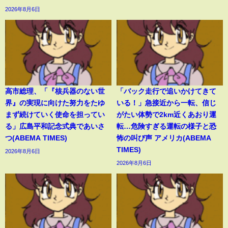
2026年8月6日
高市総理、「『核兵器のない世
「バック走行で追いかけてきて
界』の実現に向けた努力をたゆ
いる！」急接近から一転、信じ
まず続けていく使命を担ってい
がたい体勢で2km近くあおり運
る」広島平和記念式典であいさ
転…危険すぎる運転の様子と恐
つ(ABEMA TIMES)
怖の叫び声 アメリカ(ABEMA
TIMES)
2026年8月6日
2026年8月6日