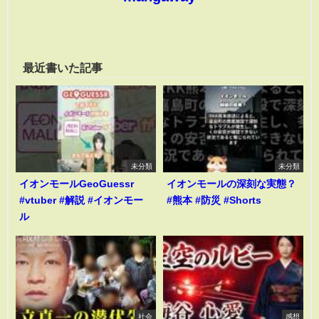
最近書いた記事
未分類
未分類
イオンモールGeoGuessr
イオンモールの深刻な実態？
#vtuber #解説 #イオンモー
#熊本 #防災 #Shorts
ル
社会
感想