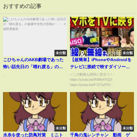
おすすめの記事
未分類
未分類
こひちゃんのAKB劇場であった
【超簡単】iPhoneやAndroidを
怖い話先日の「晴れ渡る」の披
テレビに接続で映すダイソーの
露中女性の悲鳴が・・・#成田香
神アイテム！
...
✅この動画も絶対に役立つ！↓
https://youtu.be/IfVBfo4YQ2I
姫奈
https://youtu.be/F7ZTpf75Y...
未分類
未分類
水糸を使った防鳥対策 ミニト
千鳥の鬼レンチャン 動画 ゲ