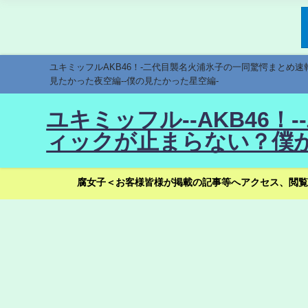
ユキミッフルAKB46！-二代目襲名火浦氷子の一同驚愕まとめ
見たかった夜空編--僕の見たかった星空編-
ユキミッフル--AKB46
ィックが止まらない？僕が
腐女子＜お客様皆様が掲載の記事等へアクセス、閲覧