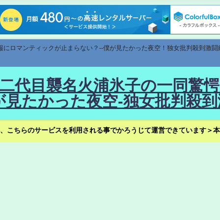
速報にロマンティックが止まらない？--僕が見たかった夜空！独女批判殺到激闘
！--二代目襲名火浦氷子の一同
見たかった夜空-独女批判殺到
、こちらのサービスを利用される事でかろうじて運営できています＞本