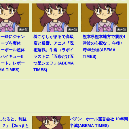
未分類
未分類
未分類
と一緒にジャン
着こなしがまるで高級
熊本県熊本地方で震度4
シーブを実体
店と反響、アニメ『呪
津波の心配なし 午後7
レーボール超体
術廻戦』牛角コラボイ
時49分頃(ABEMA
ハイキュー!!
ラストに「五条だけ五
TIMES)
コート』レポー
つ星シェフ」(ABEMA
A TIMES)
TIMES)
になると、利益
パチンコホール運営会社 10年間
！？」【2chまと
半減(ABEMA TIMES)