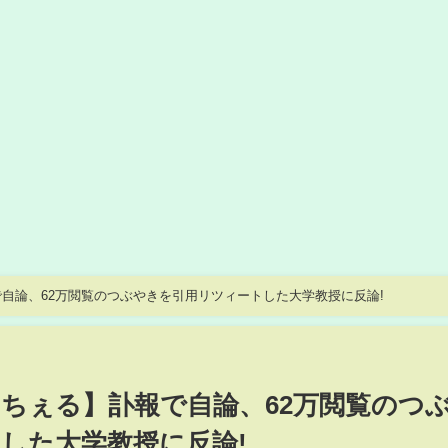
自論、62万閲覧のつぶやきを引用リツィートした大学教授に反論!
ちぇる】訃報で自論、62万閲覧のつ
した大学教授に反論!