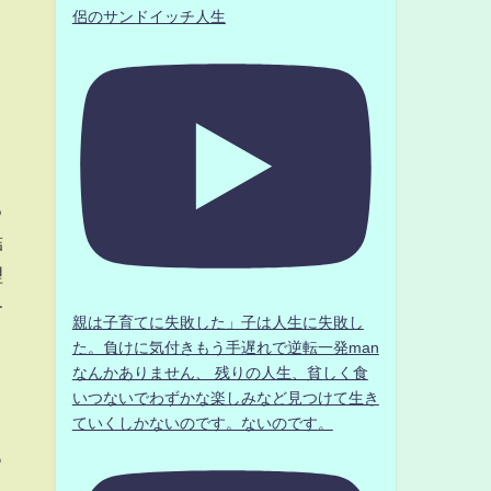
侶のサンドイッチ人生
る
結
理
合
親は子育てに失敗した」子は人生に失敗し
た。負けに気付きもう手遅れで逆転一発man
なんかありません、 残りの人生、貧しく食
う
いつないでわずかな楽しみなど見つけて生き
ていくしかないのです。ないのです。
ゅ