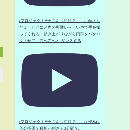
/プロジェクトA子さんも注目？ お母さん
だよ とアニメ声の可愛いらしい声で手を振
ってくれる 起き上がりながら両手をパタパ
タさせて 右へ左へと ダンスする
/プロジェクトA子さんも注目？ なぜ私は
入会拒否？真相が刺さる3分間？/