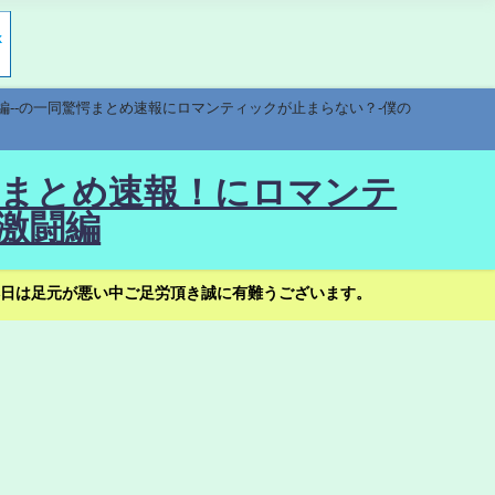
編--の一同驚愕まとめ速報にロマンティックが止まらない？-僕の
驚愕まとめ速報！にロマンテ
激闘編
日は足元が悪い中ご足労頂き誠に有難うございます。