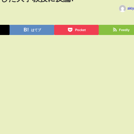
aki
はてブ
Pocket
Feedly