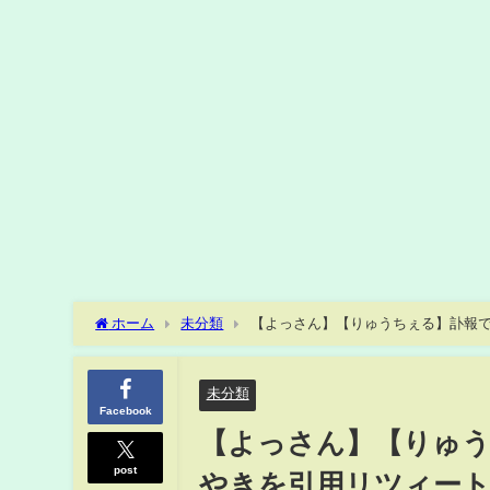
ホーム
未分類
【よっさん】【りゅうちぇる】訃報で
未分類
Facebook
【よっさん】【りゅう
post
やきを引用リツィート