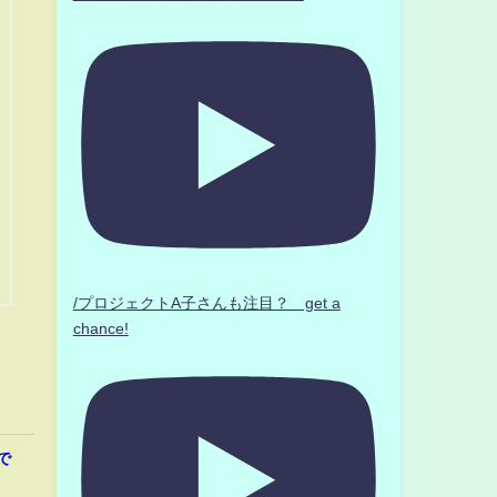
/プロジェクトA子さんも注目？ get a
chance!
で