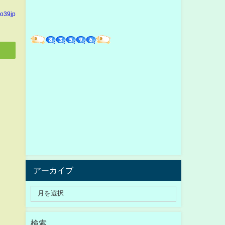
yo39jp
アーカイブ
検索