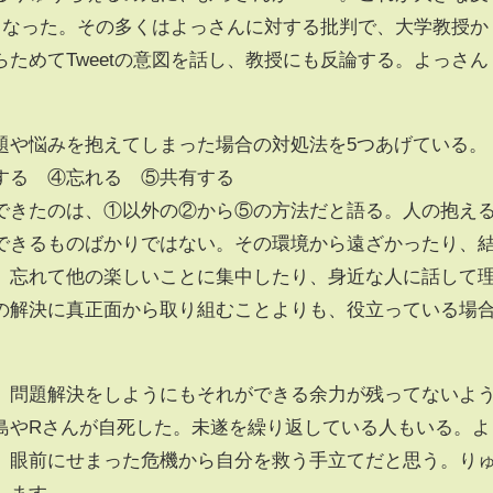
にもなった。その多くはよっさんに対する批判で、大学教授か
ためてTweetの意図を話し、教授にも反論する。よっさん
題や悩みを抱えてしまった場合の対処法を5つあげている。
する ④忘れる ⑤共有する
できたのは、①以外の②から⑤の方法だと語る。人の抱え
できるものばかりではない。その環境から遠ざかったり、
、忘れて他の楽しいことに集中したり、身近な人に話して
の解決に真正面から取り組むことよりも、役立っている場
、問題解決をしようにもそれができる余力が残ってないよ
島やRさんが自死した。未遂を繰り返している人もいる。よ
、眼前にせまった危機から自分を救う手立てだと思う。り
します。