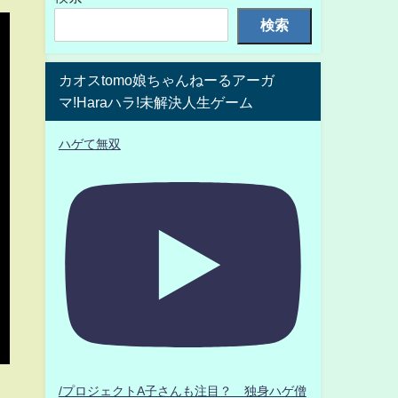
検索
カオスtomo娘ちゃんねーるアーガ
マ!Haraハラ!未解決人生ゲーム
ハゲて無双
/プロジェクトA子さんも注目？ 独身ハゲ僧