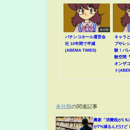
未分類
パチンコホール運営会
キャラ
社 10年間で半減
プやレ
(ABEMA TIMES)
験！バ
験空間『
オンザ
ト(ABEM
未分類
の関連記事
農家「消費税が1％
が7%減るんだけど