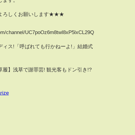
よろしくお願いします★★★
om/channel/UC7poOz6m8twl8xP5lxCL29Q
ィス!「呼ばれても行かねーよ!」結婚式
履】浅草で謝罪芸! 観光客もドン引き!?
rize