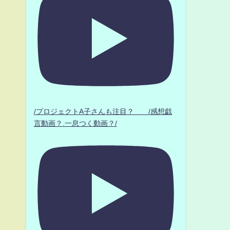
/プロジェクトA子さんも注目？ /感想戯
言動画？.一息つく動画？/