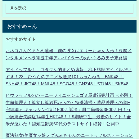
おすすめ～ん
おすすめサイト
おネコさん的まとめ速報 僕の彼女はエリーちゃん人形！豆腐メ
ンタルメンヘラ電波中年アルバイターのぬいぐるみ男子末路編
アイドッフル！ ワタクシ的まとめ速報 地下格闘アイドルだい
すき！23 ひうらのアニメ放送局101ちゃんねる BNK48 ！
SNH48！JKT48！MNL48！SGO48！GNZ48！STU48！SKE48
ヒウラッフルのハーニーフィニッシュゴミ屋敷補完計画 ＜必殺！
生前整理人！孤立し孤独死からの～特殊清掃・遺品整理への道F
完結編＞ キャッシング計1500万返済：厨二病借金3500万円！う
つ病統合失調症14年生HKT46！！9期研究生、最後のサイト！全
米が泣いた！認知症鬱病60代のラストサイト絶賛！公開中
魔法熟女/美魔女ッ娘メグみみちゃんのニートッフルステーション