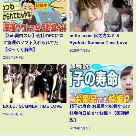
【2ch面白スレ】会社のPCにロ
m-flo loves 日之内エミ &
グ管理のソフト入れられてた
Ryohei / Summer Time Love
【ゆっくり解説】
2026年7月5日
2026年7月8日
EXILE / SUMMER TIME LOVE
精子の寿命 お風呂で妊娠する!?
排卵何日前まで妊娠？【医師解
2026年7月5日
説】
2026年7月3日