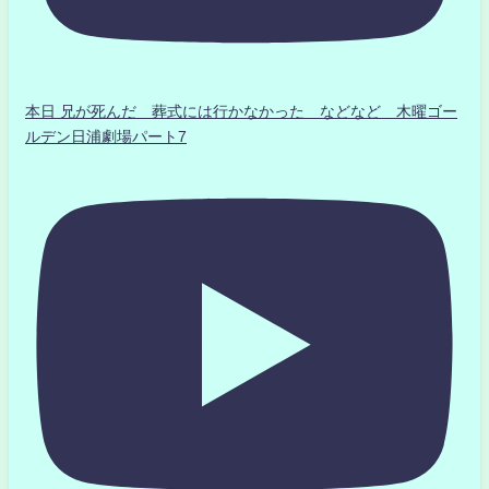
本日 兄が死んだ 葬式には行かなかった などなど 木曜ゴー
ルデン日浦劇場パート7