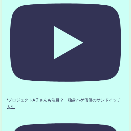
/プロジェクトA子さんも注目？ 独身ハゲ僧侶のサンドイッチ
人生