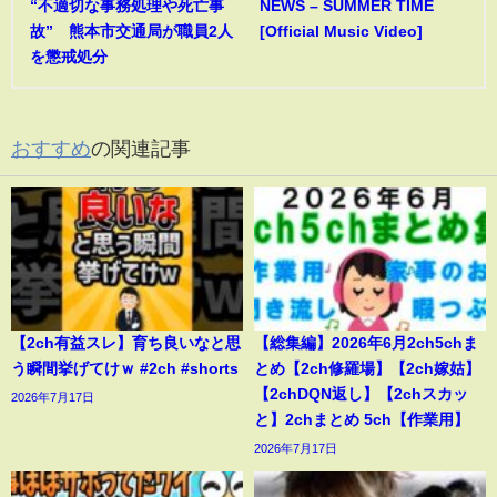
“不適切な事務処理や死亡事
NEWS – SUMMER TIME
故” 熊本市交通局が職員2人
[Official Music Video]
を懲戒処分
おすすめ
の関連記事
【2ch有益スレ】育ち良いなと思
【総集編】2026年6月2ch5chま
う瞬間挙げてけｗ #2ch #shorts
とめ【2ch修羅場】【2ch嫁姑】
【2chDQN返し】【2chスカッ
2026年7月17日
と】2chまとめ 5ch【作業用】
2026年7月17日