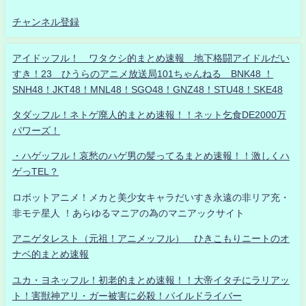
チャンネル登録
アイドッフル！ ワタクシ的まとめ速報 地下格闘アイドルだい
すき！23 ひうらのアニメ放送局101ちゃんねる BNK48 ！
SNH48！JKT48！MNL48！SGO48！GNZ48！STU48！SKE48
タダッフル！ネトゲ廃人的まとめ速報！！ネット乞食DE2000万
パワーズ！
・ハゲッフル！哀愁のハゲ男の髪ってるまとめ速報！！激しくハ
ゲっTEL？
ロボットアニメ！メカと美少女キャラだいすき永遠の非リア充・
非モテ星人 ！あらゆるマニアの為のマニアックサイト
アニゲタレスト（元祖！アニメッフル） ひきこもりニートのオ
ナベ的まとめ速報
ユカ・ヨネッフル！初老的まとめ速報！！大帝イタチにラリアッ
ト！害獣神アリ・ガー被害に必殺！パイルドライバー