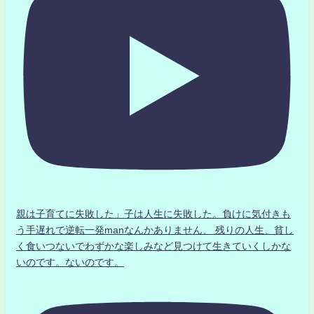
親は子育てに失敗した」子は人生に失敗した。負けに気付きも
う手遅れで逆転一発manなんかありません、 残りの人生、貧し
く食いつないでわずかな楽しみなど見つけて生きていくしかな
いのです。ないのです。