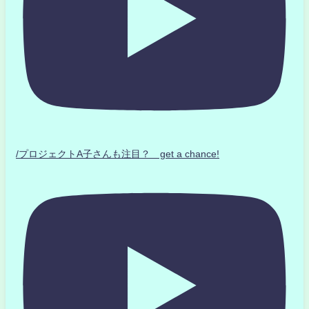
/プロジェクトA子さんも注目？ get a chance!