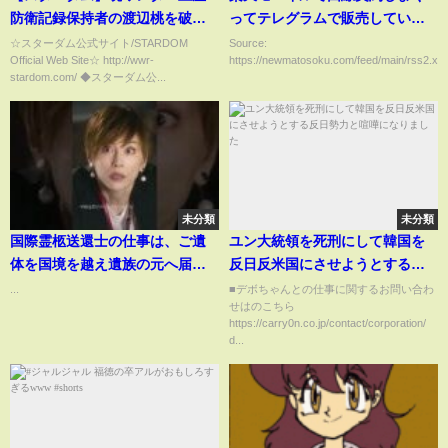
防衛記録保持者の渡辺桃を破
ってテレグラムで販売していた
り、上谷沙弥が新記録14度目の
中高生犯罪者集団のグループ名
☆スターダム公式サイト/STARDOM
Source:
Official Web Site☆ http://wwr-
https://newmatosoku.com/feed/main/rss2.xml.
防衛に成功！『私強くなったで
が判明！！！
stardom.com/ ◆スターダム公...
しょ、渡辺桃！』-2.4大阪大会-
【STARDOM】
未分類
未分類
国際霊柩送還士の仕事は、ご遺
ユン大統領を死刑にして韓国を
体を国境を越え遺族の元へ届け
反日反米国にさせようとする反
ること。そして彼らは、生きる
日勢力と喧嘩になりました
...
■デボちゃんとの仕事に関するお問い合わ
せはのこちら
希望を伝えたい。ドラマ 『#エン
https://carry0n.co.jp/contact/corporation/
ジェルフライト』本日全6話独占
d...
配信開始#米倉涼子 #松本穂香
#Shorts