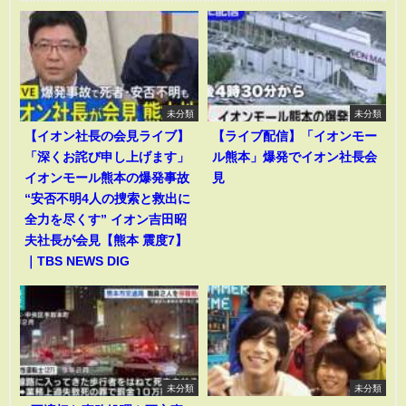
未分類
未分類
【イオン社長の会見ライブ】
【ライブ配信】「イオンモー
「深くお詫び申し上げます」
ル熊本」爆発でイオン社長会
イオンモール熊本の爆発事故
見
“安否不明4人の捜索と救出に
全力を尽くす” イオン吉田昭
夫社長が会見【熊本 震度7】
｜TBS NEWS DIG
未分類
未分類