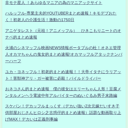
非モテ星人 ！あらゆるマニアの為のマニアックサイト
ハルッフル-専業主夫的YOUTUBERまとめ速報！キモデブおた
く！初老人の介護生活！激動の1750日
アニゲタレスト（元祖！アニメッフル） ひきこもりニートのオ
ナベ的まとめ速報
火浦のシネマッフル映画NEWS情報ポータブルの杜！オネエ管理
人オカマちゃんの鬼女的まとめ速報!オカマッフルアタックナンバ
ーハーフ
ユカ・ヨネッフル！初老的まとめ速報！！大帝イタチにラリアッ
ト！害獣神アリ・ガー被害に必殺！パイルドライバー
おネコさん的まとめ速報 僕の彼女はエリーちゃん人形！豆腐メ
ンタルメンヘラ電波中年アルバイターのぬいぐるみ男子末路編
スケバン！デカッフルまっくす（デカい強い2次元嫁だいすき子
供部屋おじさんヒロシ之古惑仔的まとめ速報）話題な動画取り上
げMAX！デカいは正義刑事編