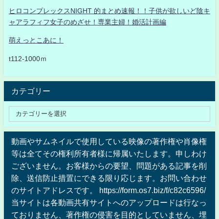
ヒロコンプレックスNIGHT 的まとめ速報！！子供が欲しいど陰キ
ャアラフィフ女子のめざせ！専業主婦！婚活計画編
萌えっとこあに！
t112-1000ｍ
カテゴリー
動画やサムネイルで使用している映像の著作権や肖像権
等は全てその権利所有者様に帰属いたします。申しわけ
ございません。お客様からの要望、問題がある記事を削
除、送信防止措置にできる限り応じます。お問い合わせ
のサイトアドレスです。 https://form.os7.biz/f/c82c6596/
当サイトは各動画共有サイトへのアップロードは行なっ
ておりません、著作権の侵害を目的としていません、埋