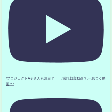
/プロジェクトA子さんも注目？ /感想戯言動画？.一息つく動
画？/