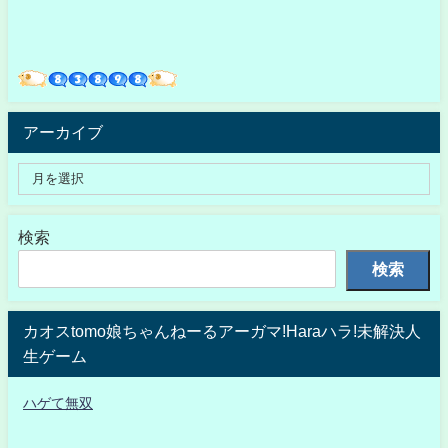
アーカイブ
検索
検索
カオスtomo娘ちゃんねーるアーガマ!Haraハラ!未解決人
生ゲーム
ハゲて無双