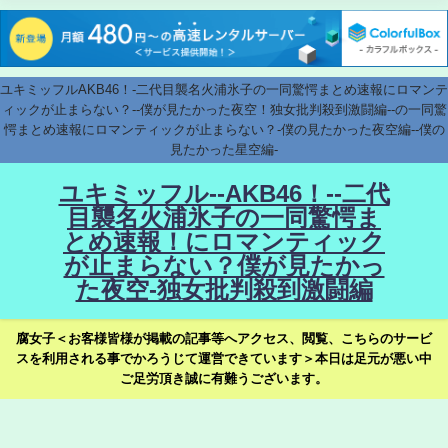
ユキミッフルAKB46！-二代目襲名火浦氷子の一同驚愕まとめ速報にロマンテ
ィックが止まらない？--僕が見たかった夜空！独女批判殺到激闘編--の一同驚
愕まとめ速報にロマンティックが止まらない？-僕の見たかった夜空編--僕の
見たかった星空編-
ユキミッフル--AKB46！--二代
目襲名火浦氷子の一同驚愕ま
とめ速報！にロマンティック
が止まらない？僕が見たかっ
た夜空-独女批判殺到激闘編
腐女子＜お客様皆様が掲載の記事等へアクセス、閲覧、こちらのサービ
スを利用される事でかろうじて運営できています＞本日は足元が悪い中
ご足労頂き誠に有難うございます。