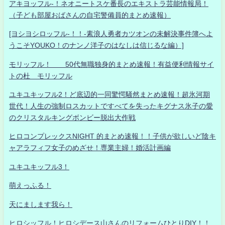
アキヨッフル-！ネオニートスケ番長のエキストラ芸能情報局！
（子ども部屋おばさんの自宅警備員的まとめ速報）
[ヨシヨシロッフル-！！-素浪人勇者カツオンの未解決事件簿へよ
うこそYOUKO！のナンノ洋子のはなしは信じるな編）]
モリッフル！ 50代無職独身的まとめ速報！有益便利情報サイ
トの杜 モリッフル
ユキユキッフル2！ど底辺的一同驚愕騒然まとめ速報！超氷河期
世代！人生の強制ロスカットですべてを失ったキグナス氷子の愛
のクリスタルキングボンビー脱出大作戦
ヒロコンプレックスNIGHT 的まとめ速報！！子供が欲しいど陰キ
ャアラフィフ女子のめざせ！専業主婦！婚活計画編
ユキユキッフル3！
萌えっふる！
天にまします我ら！
ヒロシッフル！ヒロシデース山さんのリフォームひとりDIY！！