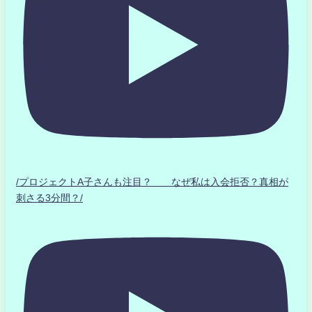
/プロジェクトA子さんも注目？ なぜ私は入会拒否？真相が
刺さる3分間？/