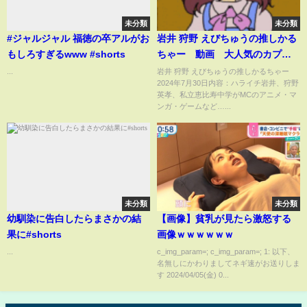
未分類
未分類
#ジャルジャル 福徳の卒アルがお
岩井 狩野 えびちゅうの推しかる
もしろすぎるwww #shorts
ちゃー 動画 大人気のカプセ
ルトイを調査 7月30日
...
岩井 狩野 えびちゅうの推しかるちゃー
2024年7月30日内容：ハライチ岩井、狩野
英孝、私立恵比寿中学がMCのアニメ・マ
ンガ・ゲームなど…...
未分類
未分類
幼馴染に告白したらまさかの結
【画像】貧乳が見たら激怒する
果に#shorts
画像ｗｗｗｗｗｗ
...
c_img_param=; c_img_param=; 1: 以下、
名無しにかわりましてネギ速がお送りしま
す 2024/04/05(金) 0...