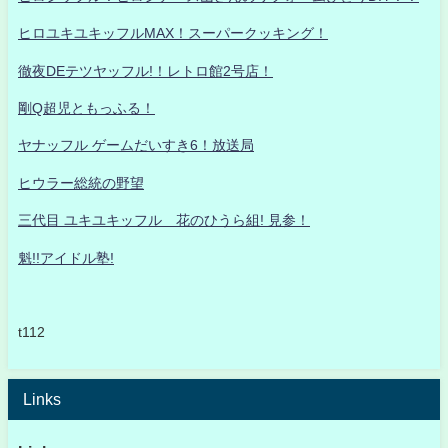
ヒロユキユキッフルMAX！スーパークッキング！
徹夜DEテツヤッフル!！レトロ館2号店！
剛Q超児ともっふる！
ヤナッフル ゲームだいすき6！放送局
ヒウラー総統の野望
三代目 ユキユキッフル 花のひうら組! 見参！
魁!!アイドル塾!
t112
Links