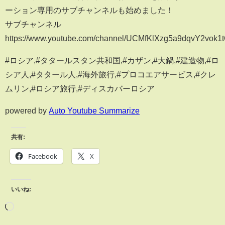
ーション専用のサブチャンネルも始めました！
サブチャンネル
https://www.youtube.com/channel/UCMfKlXzg5a9dqvY2vok1
#ロシア,#タタールスタン共和国,#カザン,#大鍋,#建造物,#ロ
シア人,#タタール人,#海外旅行,#プロコエアサービス,#クレ
ムリン,#ロシア旅行,#ディスカバーロシア
powered by
Auto Youtube Summarize
共有:
Facebook
X
いいね: