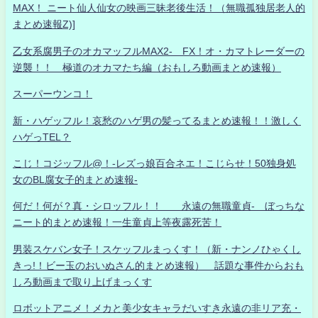
MAX！ ニート仙人仙女の映画三昧老後生活！（無職孤独居老人的
まとめ速報Z)]
乙女系腐男子のオカマッフルMAX2- FX！オ・カマトレーダーの
逆襲！！ 極道のオカマたち編（おもしろ動画まとめ速報）
スーパーウンコ！
新・ハゲッフル！哀愁のハゲ男の髪ってるまとめ速報！！激しく
ハゲっTEL？
こじ！コジッフル@！-レズっ娘百合ネエ！こじらせ！50独身処
女のBL腐女子的まとめ速報-
何だ！何が？真・シロッフル！！ 永遠の無職童貞- ぼっちな
ニート的まとめ速報！一生童貞上等夜露死苦！
男装スケバン女子！スケッフルまっくす！（新・ナンノひゃくし
きっ!！ビー玉のおいぬさん的まとめ速報） 話題な事件からおも
しろ動画まで取り上げまっくす
ロボットアニメ！メカと美少女キャラだいすき永遠の非リア充・