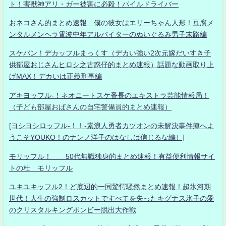
ト！害獣神アリ・ガー被害に必殺！パイルドライバー
おネコさん的まとめ速報 僕の彼女はエリーちゃん人形！豆腐メ
ンタルメンヘラ電波中年アルバイターのぬいぐるみ男子末路編
スケバン！デカッフルまっくす（デカい強い2次元嫁だいすき子
供部屋おじさんヒロシ之古惑仔的まとめ速報）話題な動画取り上
げMAX！デカいは正義刑事編
アキヨッフル-！ネオニートスケ番長のエキストラ芸能情報局！
（子ども部屋おばさんの自宅警備員的まとめ速報）
[ヨシヨシロッフル-！！-素浪人勇者カツオンの未解決事件簿へよ
うこそYOUKO！のナンノ洋子のはなしは信じるな編）]
モリッフル！ 50代無職独身的まとめ速報！有益便利情報サイ
トの杜 モリッフル
ユキユキッフル2！ど底辺的一同驚愕騒然まとめ速報！超氷河期
世代！人生の強制ロスカットですべてを失ったキグナス氷子の愛
のクリスタルキングボンビー脱出大作戦