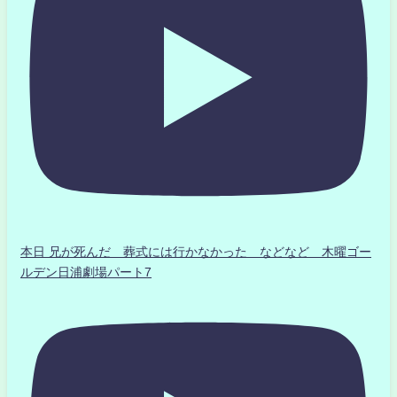
本日 兄が死んだ 葬式には行かなかった などなど 木曜ゴー
ルデン日浦劇場パート7