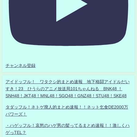
チャンネル登録
アイドッフル！ ワタクシ的まとめ速報 地下格闘アイドルだい
すき！23 ひうらのアニメ放送局101ちゃんねる BNK48 ！
SNH48！JKT48！MNL48！SGO48！GNZ48！STU48！SKE48
タダッフル！ネトゲ廃人的まとめ速報！！ネット乞食DE2000万
パワーズ！
・ハゲッフル！哀愁のハゲ男の髪ってるまとめ速報！！激しくハ
ゲっTEL？