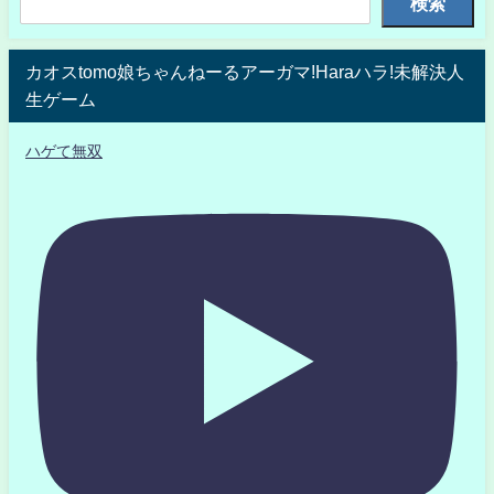
検索
カオスtomo娘ちゃんねーるアーガマ!Haraハラ!未解決人
生ゲーム
ハゲて無双