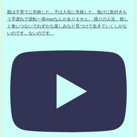
親は子育てに失敗した」子は人生に失敗した。負けに気付きも
う手遅れで逆転一発manなんかありません、 残りの人生、貧し
く食いつないでわずかな楽しみなど見つけて生きていくしかな
いのです。ないのです。