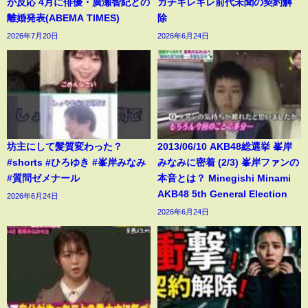
が反応 4月に俳優・廣瀬智紀との
ガチギレギレ前代未聞の契約解
離婚発表(ABEMA TIMES)
除
2026年7月20日
2026年6月24日
坊主にして髪質変わった？
2013/06/10 AKB48総選挙 峯岸
#shorts #ひろゆき #峯岸みなみ
みなみに密着 (2/3) 峯岸ファンの
#質問ゼメナール
本音とは？ Minegishi Minami
AKB48 5th General Election
2026年6月24日
2026年6月24日