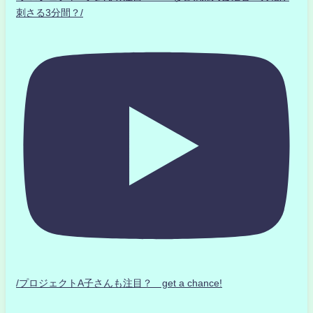
刺さる3分間？/
/プロジェクトA子さんも注目？ get a chance!