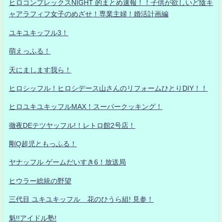
ヒロコンプレックスNIGHT 的まとめ速報！！子供が欲しいど陰キ
ャアラフィフ女子のめざせ！専業主婦！婚活計画編
ユキユキッフル3！
萌えっふる！
天にまします我ら！
ヒロシッフル！ヒロシデース山さんのリフォームひとりDIY！！
ヒロユキユキッフルMAX！スーパークッキング！
徹夜DEテツヤッフル!！レトロ館2号店！
剛Q超児ともっふる！
ヤナッフル ゲームだいすき6！放送局
ヒウラー総統の野望
三代目 ユキユキッフル 花のひうら組! 見参！
魁!!アイドル塾!