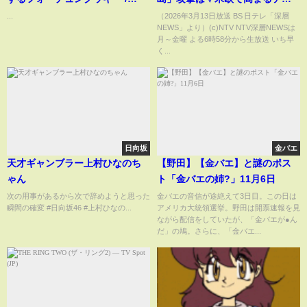
AKB48[公式]
リスク▽報復攻撃NATO加盟国
...
（2026年3月13日放送 BS 日テレ「深層
NEWS」より）(c)NTV NTV深層NEWSは
に“飛び火”【深層NEWS】
月～金曜 よる6時58分から生放送 いち早
く...
日向坂
金バエ
天才ギャンブラー上村ひなのち
【野田】【金バエ】と謎のポス
ゃん
ト「金バエの姉?」11月6日
次の用事があるから次で辞めようと思った
金バエの音信が途絶えて3日目。この日は
瞬間の確変 #日向坂46 #上村ひなの...
アメリカ大統領選挙。野田は開票速報を見
ながら配信をしていたが、「金バエが●ん
だ」の鳩。さらに、「金バエ...