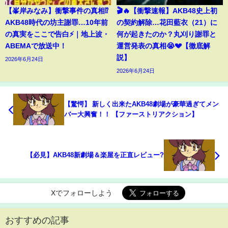
【峯岸みなみ】衝撃事件の真相⁉️
🎬🔥【衝撃速報】AKB48史上初
AKB48時代の坊主謝罪…10年前
の契約解除…花田藍衣（21）に
の真実をここで告白⚡️｜地上波・
何が起きたのか？丸刈り謝罪と
ABEMAで放送中！
運営発表の真相😭💔【徹底解
説】
2026年6月24日
2026年6月24日
【驚愕】 新しく出来たAKB48劇場が豪華過ぎてメン
バー大興奮！！ 【ファーストリアクション】
【必見】AKB48新劇場＆楽屋を正直レビュー?
Xでフォローしよう
おすすめの記事