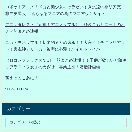
ロボットアニメ！メカと美少女キャラだいすき永遠の非リア充・
非モテ星人 ！あらゆるマニアの為のマニアックサイト
アニゲタレスト（元祖！アニメッフル） ひきこもりニートのオ
ナベ的まとめ速報
ユカ・ヨネッフル！初老的まとめ速報！！大帝イタチにラリアッ
ト！害獣神アリ・ガー被害に必殺！パイルドライバー
ヒロコンプレックスNIGHT 的まとめ速報！！子供が欲しいど陰キ
ャアラフィフ女子のめざせ！専業主婦！婚活計画編
萌えっとこあに！
t112-1000ｍ
カテゴリー