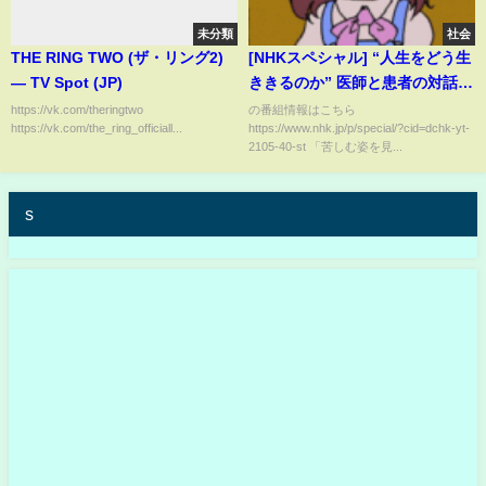
未分類
社会
THE RING TWO (ザ・リング2)
[NHKスペシャル] “人生をどう生
— TV Spot (JP)
ききるのか” 医師と患者の対話 |
NHK
https://vk.com/theringtwo
の番組情報はこちら
https://vk.com/the_ring_officiall...
https://www.nhk.jp/p/special/?cid=dchk-yt-
2105-40-st 「苦しむ姿を見...
s