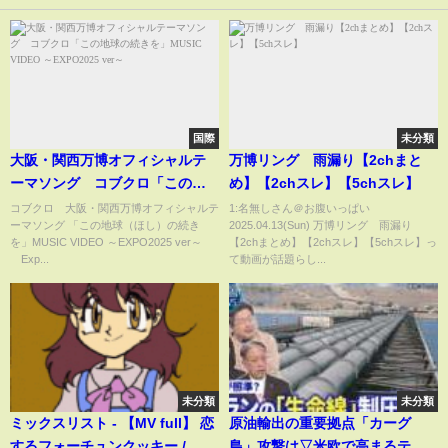
国際
未分類
大阪・関西万博オフィシャルテ
万博リング 雨漏り【2chまと
ーマソング コブクロ「この地
め】【2chスレ】【5chスレ】
球の続きを」MUSIC VIDEO ～
コブクロ 大阪・関西万博オフィシャルテ
1:名無しさん＠お腹いっぱい
ーマソング 「この地球（ほし）の続き
2025.04.13(Sun) 万博リング 雨漏り
EXPO2025 ver～
を」MUSIC VIDEO ～EXPO2025 ver～
【2chまとめ】【2chスレ】【5chスレ】っ
©Exp...
て動画が話題らし...
未分類
未分類
ミックスリスト - 【MV full】 恋
原油輸出の重要拠点「カーグ
するフォーチュンクッキー /
島」攻撃は▽米欧で高まるテロ