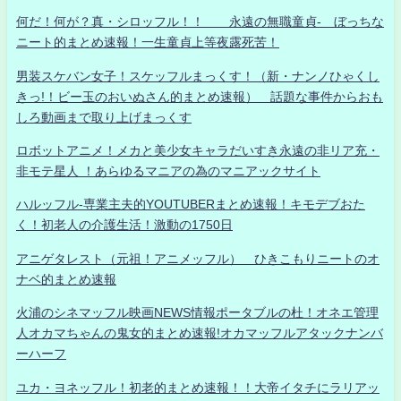
何だ！何が？真・シロッフル！！ 永遠の無職童貞- ぼっちな
ニート的まとめ速報！一生童貞上等夜露死苦！
男装スケバン女子！スケッフルまっくす！（新・ナンノひゃくし
きっ!！ビー玉のおいぬさん的まとめ速報） 話題な事件からおも
しろ動画まで取り上げまっくす
ロボットアニメ！メカと美少女キャラだいすき永遠の非リア充・
非モテ星人 ！あらゆるマニアの為のマニアックサイト
ハルッフル-専業主夫的YOUTUBERまとめ速報！キモデブおた
く！初老人の介護生活！激動の1750日
アニゲタレスト（元祖！アニメッフル） ひきこもりニートのオ
ナベ的まとめ速報
火浦のシネマッフル映画NEWS情報ポータブルの杜！オネエ管理
人オカマちゃんの鬼女的まとめ速報!オカマッフルアタックナンバ
ーハーフ
ユカ・ヨネッフル！初老的まとめ速報！！大帝イタチにラリアッ