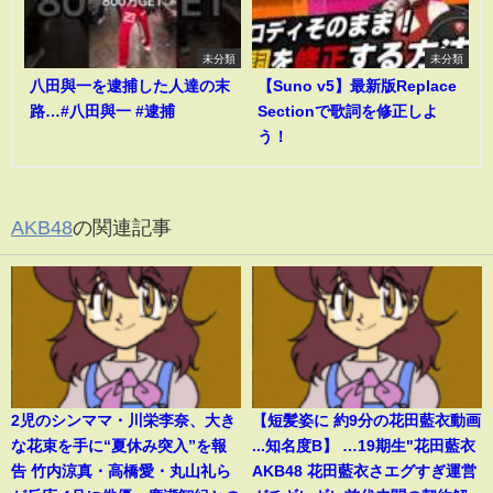
未分類
未分類
八田與一を逮捕した人達の末
【Suno v5】最新版Replace
路…#八田與一 #逮捕
Sectionで歌詞を修正しよ
う！
AKB48
の関連記事
2児のシンママ・川栄李奈、大き
【短髪姿に 約9分の花田藍衣動画
な花束を手に“夏休み突入”を報
...知名度B】 …19期生"花田藍衣
告 竹内涼真・高橋愛・丸山礼ら
AKB48 花田藍衣さエグすぎ運営