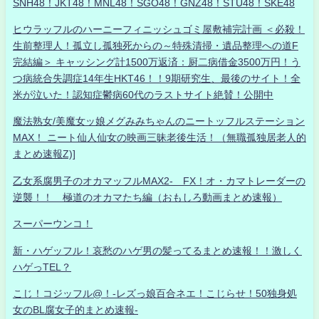
SNH48！JKT48！MNL48！SGO48！GNZ48！STU48！SKE48
ヒウラッフルのハーニーフィニッシュゴミ屋敷補完計画 ＜必殺！
生前整理人！孤立し孤独死からの～特殊清掃・遺品整理への道F
完結編＞ キャッシング計1500万返済：厨二病借金3500万円！う
つ病統合失調症14年生HKT46！！9期研究生、最後のサイト！全
米が泣いた！認知症鬱病60代のラストサイト絶賛！公開中
魔法熟女/美魔女ッ娘メグみみちゃんのニートッフルステーション
MAX！ ニート仙人仙女の映画三昧老後生活！（無職孤独居老人的
まとめ速報Z)]
乙女系腐男子のオカマッフルMAX2- FX！オ・カマトレーダーの
逆襲！！ 極道のオカマたち編（おもしろ動画まとめ速報）
スーパーウンコ！
新・ハゲッフル！哀愁のハゲ男の髪ってるまとめ速報！！激しく
ハゲっTEL？
こじ！コジッフル@！-レズっ娘百合ネエ！こじらせ！50独身処
女のBL腐女子的まとめ速報-