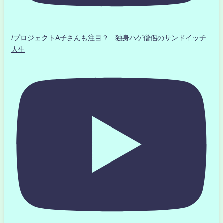
/プロジェクトA子さんも注目？ 独身ハゲ僧侶のサンドイッチ
人生