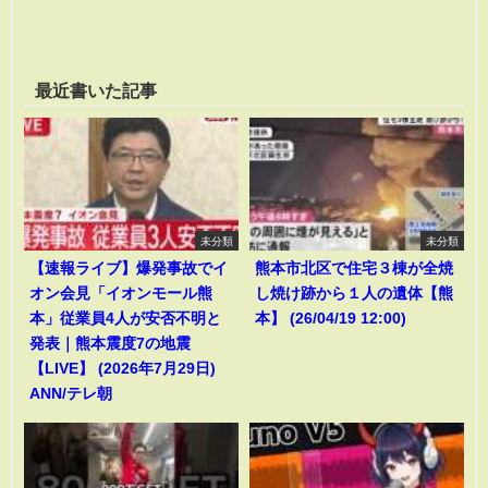
最近書いた記事
未分類
未分類
【速報ライブ】爆発事故でイ
熊本市北区で住宅３棟が全焼
オン会見「イオンモール熊
し焼け跡から１人の遺体【熊
本」従業員4人が安否不明と
本】 (26/04/19 12:00)
発表｜熊本震度7の地震
【LIVE】 (2026年7月29日)
ANN/テレ朝