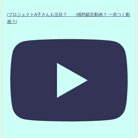
/プロジェクトA子さんも注目？ /感想戯言動画？.一息つく動
画？/