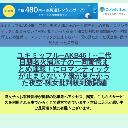
ユキミッフルAKB46！-二代目襲名火浦氷子の一同驚愕まとめ速報にロマンテ
ィックが止まらない？--僕が見たかった夜空！独女批判殺到激闘編--の一同驚
愕まとめ速報にロマンティックが止まらない？-僕の見たかった夜空編--僕の
見たかった星空編-
ユキミッフル--AKB46！--二代
目襲名火浦氷子の一同驚愕ま
とめ速報！にロマンティック
が止まらない？僕が見たかっ
た夜空-独女批判殺到激闘編
腐女子＜お客様皆様が掲載の記事等へアクセス、閲覧、こちらのサービ
スを利用される事でかろうじて運営できています＞本日は足元が悪い中
ご足労頂き誠に有難うございます。