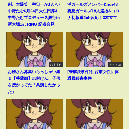
割、大爆笑！宇宙一かわいい
浦ガールズメンバー&hur48
中野たむ6月24日大仁田厚&
妄想ガールズ18人選抜&コロ
中野たむプロデュース興行in
ナ初報道2ch反応！3本立て
新木場1st RING 記者会見
おすすめ
おすすめ
お婿さん募集いらっしゃい集
[未解決事件]仙台市女性団体
＆【菩薩顔】志村けん、子供
職員殺害事件 -
を授かってた「共演したかっ
た」