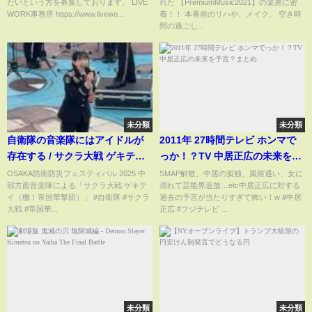
たいという方を募集しております。 LIVE
れた 【PremiumMusic2021】の楽屋に密
WORK事務所 https://www.livewo...
着！！ 本番前のリハや、メイク、 空き時
間の過ごし...
未分類
未分類
自衛隊の音楽隊にはアイドルが
2011年 27時間テレビ ホンマで
存在する / サクラ大戦 ゲキテイ
っか！？TV 中居正広の未来を予
（檄！帝国華撃団）
言？まとめ
OSAKA防衛防災フェスティバル 2025 中
SMAP解散、中居の孤独、風俗通い、女に
部方面音楽隊による「サクラ大戦 ゲキテ
溺れて芸能界追放…etc中居正広に対する
イ（檄！帝国華撃団）」 #自衛隊 #サクラ
過去の予言が当たりすぎて怖い！w #中居
大戦 #帝国華...
正広 #フジテレビ ...
未分類
未分類