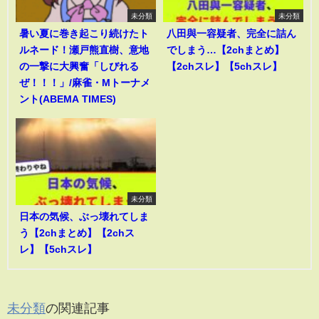
未分類
未分類
暑い夏に巻き起こり続けたト
八田與一容疑者、完全に詰ん
ルネード！瀬戸熊直樹、意地
でしまう…【2chまとめ】
の一撃に大興奮「しびれる
【2chスレ】【5chスレ】
ぜ！！！」/麻雀・Mトーナメ
ント(ABEMA TIMES)
未分類
日本の気候、ぶっ壊れてしま
う【2chまとめ】【2chス
レ】【5chスレ】
未分類
の関連記事