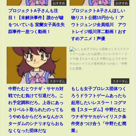
おすすめ
おすすめ
プロジェクトA子さんも注
プロジェクトA子さんほしい
目！【未解決事件】誰かが嘘
物リスト公開15円から！ ア
をついている 室蘭女子高生失
ウトジュンジ全員稲川 アウ
踪事件一息つく動画！
トレイジ稲川淳二動画！おす
すめアニメ！声優
スターダム
スターダム
中野たむとウナギ・サヤカ対
もしも女子プロレス団体つく
戦でたむ負けて引退だろ。こ
ろうドラフトゲームあったら
れ予定調和だろ。上谷にあっ
起用したいレスラー！コグマ
さりベルト取られたのっても
他【スターダム】中野たむと
うやめるからだろｗなんかス
ウナギサヤカがハイリスク条
ターダムのシナリオならおも
件突きつけ合う「中野たむ廃
なくなった団体だな
業」