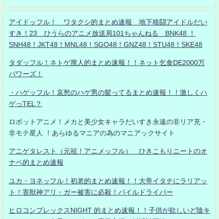
アイドッフル！ ワタクシ的まとめ速報 地下格闘アイドルだい
すき！23 ひうらのアニメ放送局101ちゃんねる BNK48 ！
SNH48！JKT48！MNL48！SGO48！GNZ48！STU48！SKE48
タダッフル！ネトゲ廃人的まとめ速報！！ネット乞食DE2000万
パワーズ！
・ハゲッフル！哀愁のハゲ男の髪ってるまとめ速報！！激しくハ
ゲっTEL？
ロボットアニメ！メカと美少女キャラだいすき永遠の非リア充・
非モテ星人 ！あらゆるマニアの為のマニアックサイト
アニゲタレスト（元祖！アニメッフル） ひきこもりニートのオ
ナベ的まとめ速報
ユカ・ヨネッフル！初老的まとめ速報！！大帝イタチにラリアッ
ト！害獣神アリ・ガー被害に必殺！パイルドライバー
ヒロコンプレックスNIGHT 的まとめ速報！！子供が欲しいど陰キ