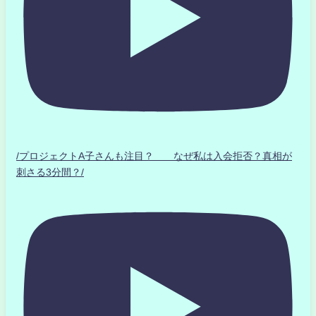
/プロジェクトA子さんも注目？ なぜ私は入会拒否？真相が
刺さる3分間？/