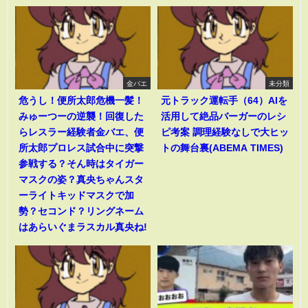
金バエ
未分類
危うし！便所太郎危機一髪！
元トラック運転手（64）AIを
みゅーつーの逆襲！回復した
活用して絶品バーガーのレシ
らレスラー経験者金バエ、便
ピ考案 調理経験なしで大ヒッ
所太郎プロレス試合中に突撃
トの舞台裏(ABEMA TIMES)
参戦する？そん時はタイガー
マスクの姿？真央ちゃんスタ
ーライトキッドマスクで加
勢？セコンド？リングネーム
はあらいぐまラスカル真央ね!