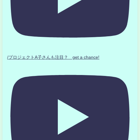
/プロジェクトA子さんも注目？ get a chance!