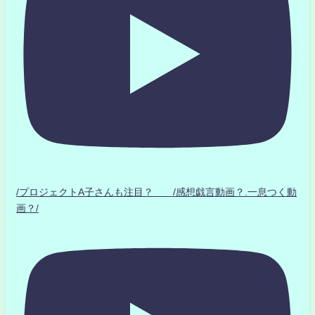
/プロジェクトA子さんも注目？ /感想戯言動画？.一息つく動
画？/