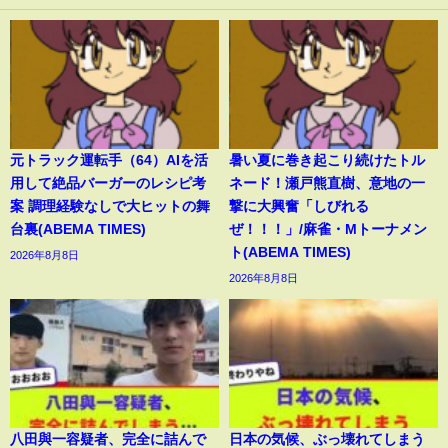
元トラック運転手（64）AIを活
暑い夏に巻き起こり続けたトル
用して絶品バーガーのレシピ考
ネード！瀬戸熊直樹、意地の一
案 調理経験なしで大ヒットの舞
撃に大興奮「しびれる
台裏(ABEMA TIMES)
ぜ！！！」/麻雀・Mトーナメン
ト(ABEMA TIMES)
2026年8月8日
2026年8月8日
八田與一容疑者、完全に詰んで
日本の気候、ぶっ壊れてしまう