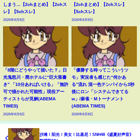
しまう…【2chまとめ】【2chス
【2chまとめ】【2chスレ】
レ】【5chスレ】
【5chスレ】
2026年8月8日
2026年8月8日
「8階にどうやって描いた？」日
「優勝する時ってこういうツ
光鬼怒川・廃ホテルに“巨大落書
モ」実況者も感じた“何かあ
き” 「10分あればいける」「無許
る”流れ 混一色テンパイから3秒
可で描かれた可能性」現役アー
後にロン「システムできてる
ティストらが見解(ABEMA
w」/麻雀・Mトーナメント
TIMES)
(ABEMA TIMES)
2026年8月8日
2026年8月8日
沙滩！阳光！美女！比基尼！SNH48《盛夏好声音》