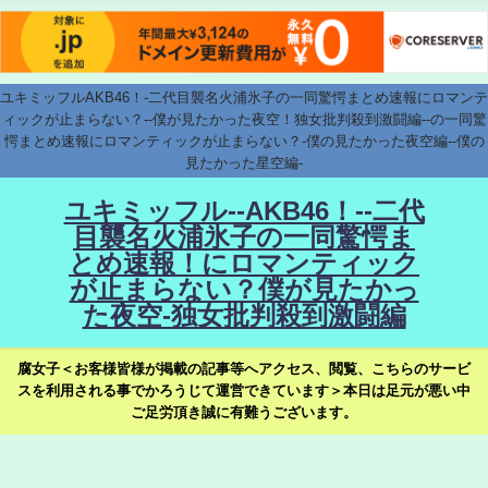
ユキミッフルAKB46！-二代目襲名火浦氷子の一同驚愕まとめ速報にロマンテ
ィックが止まらない？--僕が見たかった夜空！独女批判殺到激闘編--の一同驚
愕まとめ速報にロマンティックが止まらない？-僕の見たかった夜空編--僕の
見たかった星空編-
ユキミッフル--AKB46！--二代
目襲名火浦氷子の一同驚愕ま
とめ速報！にロマンティック
が止まらない？僕が見たかっ
た夜空-独女批判殺到激闘編
腐女子＜お客様皆様が掲載の記事等へアクセス、閲覧、こちらのサービ
スを利用される事でかろうじて運営できています＞本日は足元が悪い中
ご足労頂き誠に有難うございます。