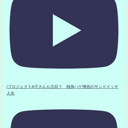
/プロジェクトA子さんも注目？ 独身ハゲ僧侶のサンドイッチ
人生