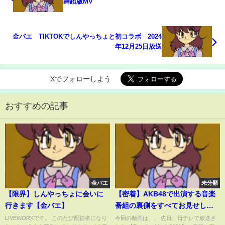
舞蹈版MV
金バエ TIKTOKでしんやっちょと初コラボ 2024
年12月25日放送
Xでフォローしよう
おすすめの記事
金バエ
未分類
【限界】しんやっちょに会いに
【密着】AKB48で出演する音楽
行きます【金バエ】
番組の裏側をすべてお見せしま
す！
LIVEWORKです。 このたび配信者になり
今回の動画は、、 先日、日テレで放送さ