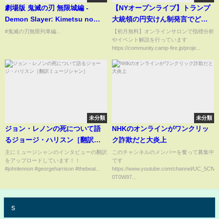
劇場版 鬼滅の刃 無限城編 -
【NYオープンライブ】トランプ
Demon Slayer: Kimetsu no
大統領の円安けん制発言でどう
Yaiba The Final Battle
なる円
#鬼滅の刃無限列車編...
【初月無料】オンラインサロンで指標分析
やイベント解説を行っています
https://community.camp-fire.jp/proje...
未分類
未分類
ジョン・レノンの死について語
NHKのオンラインがワンクリッ
るジョージ・ハリスン［翻訳ミ
ク詐欺だと大炎上
ュージシャン］
主にミュージシャンのインタビューの翻訳
このチャンネルのメンバーを奮って募集中
をアップロードしています！！
です
#johnlennon #georgeharrison #thebeat...
https://www.youtube.com/channel/UC_5CfWl
0T0W97...
s