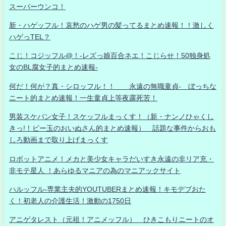
スーパーウンコ！
新・ハゲッフル！哀愁のハゲ男の髪ってるまとめ速報！！激しく
ハゲっTEL？
こじ！コジッフル@！-レズっ娘百合ネエ！こじらせ！50独身処
女のBL腐女子的まとめ速報-
何だ！何が？真・シロッフル！！ 永遠の無職童貞- ぼっちな
ニート的まとめ速報！一生童貞上等夜露死苦！
男装スケバン女子！スケッフルまっくす！（新・ナンノひゃくし
きっ!！ビー玉のおいぬさん的まとめ速報） 話題な事件からおも
しろ動画まで取り上げまっくす
ロボットアニメ！メカと美少女キャラだいすき永遠の非リア充・
非モテ星人 ！あらゆるマニアの為のマニアックサイト
ハルッフル-専業主夫的YOUTUBERまとめ速報！キモデブおた
く！初老人の介護生活！激動の1750日
アニゲタレスト（元祖！アニメッフル） ひきこもりニートのオ