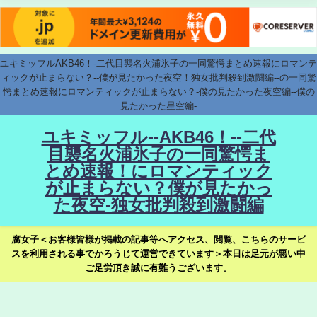
ユキミッフルAKB46！-二代目襲名火浦氷子の一同驚愕まとめ速報にロマンテ
ィックが止まらない？--僕が見たかった夜空！独女批判殺到激闘編--の一同驚
愕まとめ速報にロマンティックが止まらない？-僕の見たかった夜空編--僕の
見たかった星空編-
ユキミッフル--AKB46！--二代
目襲名火浦氷子の一同驚愕ま
とめ速報！にロマンティック
が止まらない？僕が見たかっ
た夜空-独女批判殺到激闘編
腐女子＜お客様皆様が掲載の記事等へアクセス、閲覧、こちらのサービ
スを利用される事でかろうじて運営できています＞本日は足元が悪い中
ご足労頂き誠に有難うございます。