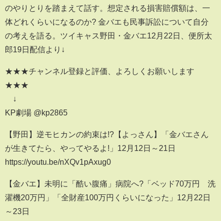
のやりとりを踏まえて話す。想定される損害賠償額は、一
体どれくらいになるのか? 金バエも民事訴訟について自分
の考えを語る。ツイキャス野田・金バエ12月22日、便所太
郎19日配信より↓
★★★チャンネル登録と評価、よろしくお願いします
★★★
↓
KP劇場 @kp2865
【野田】逆モヒカンの約束は!?【よっさん】「金バエさん
が生きてたら、やってやるよ!」12月12日～21日
https://youtu.be/nXQv1pAxug0
【金バエ】未明に「酷い腹痛」病院へ?「ベッド70万円 洗
濯機20万円」「全財産100万円くらいになった」12月22日
～23日