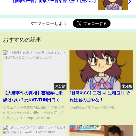
【衝撃の一言】衝撃の一言を言い放つ【金バエ】
Xでフォローしよう
おすすめの記事
未分類
未分類
【大麻事件の真相】芸能界に未
[한국어CC] 그건 니 노래고! | そ
練はない？元KAT-TUN田口くん
れは君の曲やな！
の現在について
クリエイター事務所T-Live!!のご応募は下
#KinKiKids #堂本光一 #堂本剛...
のリンクから公式LINEのご登録を宜しく
お願いします！ https://liff.line.m...