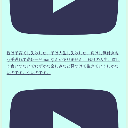
親は子育てに失敗した」子は人生に失敗した。負けに気付きも
う手遅れで逆転一発manなんかありません、 残りの人生、貧し
く食いつないでわずかな楽しみなど見つけて生きていくしかな
いのです。ないのです。