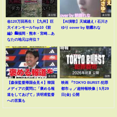
未分類
未分類
㊗️120万回再生！【九州】巨
【AI演歌】天城越え / 石川さ
大イオンモールTop10《前
ゆり cover by 朝霧れな
編》🛍️福岡・熊本・宮崎…あ
なたの地元は何位？
未分類
国際
【森保監督帰国会見４】韓国
映画 『TOKYO BURST-犯罪
メディアの質問に「褒める報
都市-』／超特報映像｜5月29
道をしてあげて」洪明甫監督
日(金) 公開
への言葉も