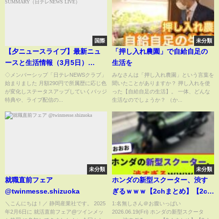
国際
未分類
【夕ニュースライブ】最新ニュ
「押し入れ農園」で自給自足の
ースと生活情報（3月5日）
生活を
──THE LATEST NEWS
◇メンバーシップ「日テレNEWSクラブ」
みなさんは「押し入れ農園」という言葉を
始まりました 月額290円で所属歴に応じ色
聞いたことがありますか？ 押し入れを使
SUMMARY（日テレNEWS
が変化しステータスアップしていくバッジ
った【自給自足の生活】。 一体、どんな
LIVE）
特典や、ライブ配信の...
生活なのでしょうか？ （か...
未分類
未分類
就職直前フェア
ホンダの新型スクーター、渋す
@twinmesse.shizuoka
ぎるｗｗｗ【2chまとめ】【2ch
スレ】【5chスレ】
＼こんにちは！／ 静岡産業社です。 2025
1:名無しさん＠お腹いっぱい
年2月6日に 就活直前フェア@ツインメッ
2026.06.19(Fri) ホンダの新型スクータ