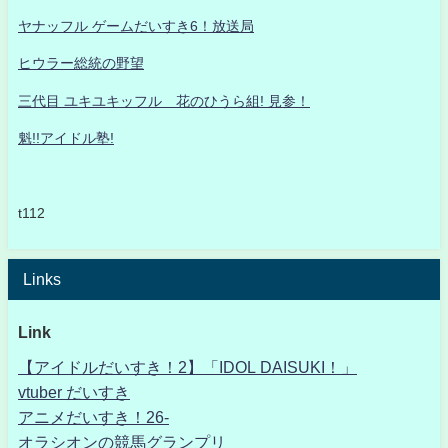
ヤナッフル ゲームだいすき6！放送局
ヒウラー総統の野望
三代目 ユキユキッフル 花のひうら組! 見参！
魁!!アイドル塾!
t112
Links
Link
【アイドルだいすき！2】「IDOL DAISUKI！」
vtuber だいすき
アニメだいすき！26-
オラシオンの競馬グランプリ