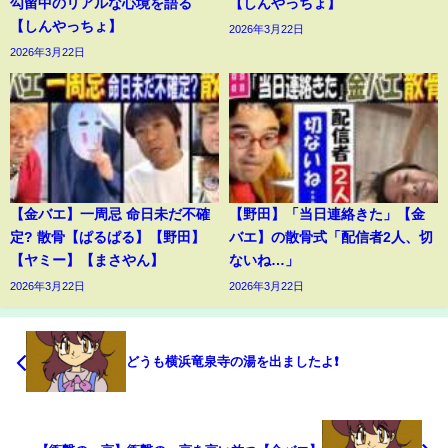
勾留中のリアルな心境を語る
【しんやっちょ】
【しんやっちょ】
2026年3月22日
2026年3月22日
【金バエ】一周忌 命日未だ不確
【野田】「当日連絡きた」【金
定? 散骨【ぱるぱる】【野田】
バエ】の散骨式「配信者2人、切
【ヤミー】【まさやん】
ないね…」
2026年3月22日
2026年3月22日
どうも横浜竜泉寺の湯を出ましたよ❗