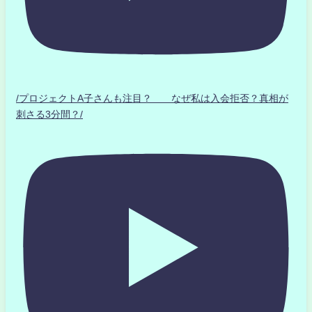
/プロジェクトA子さんも注目？ なぜ私は入会拒否？真相が
刺さる3分間？/