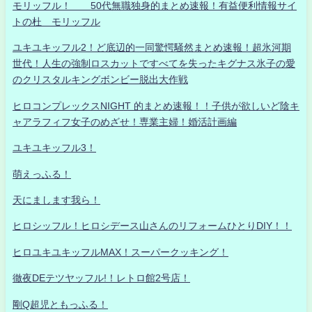
モリッフル！ 50代無職独身的まとめ速報！有益便利情報サイ
トの杜 モリッフル
ユキユキッフル2！ど底辺的一同驚愕騒然まとめ速報！超氷河期
世代！人生の強制ロスカットですべてを失ったキグナス氷子の愛
のクリスタルキングボンビー脱出大作戦
ヒロコンプレックスNIGHT 的まとめ速報！！子供が欲しいど陰キ
ャアラフィフ女子のめざせ！専業主婦！婚活計画編
ユキユキッフル3！
萌えっふる！
天にまします我ら！
ヒロシッフル！ヒロシデース山さんのリフォームひとりDIY！！
ヒロユキユキッフルMAX！スーパークッキング！
徹夜DEテツヤッフル!！レトロ館2号店！
剛Q超児ともっふる！