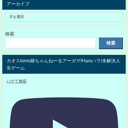
アーカイブ
検索
検索
カオスtomo娘ちゃんねーるアーガマ!Haraハラ!未解決人
生ゲーム
ハゲて無双