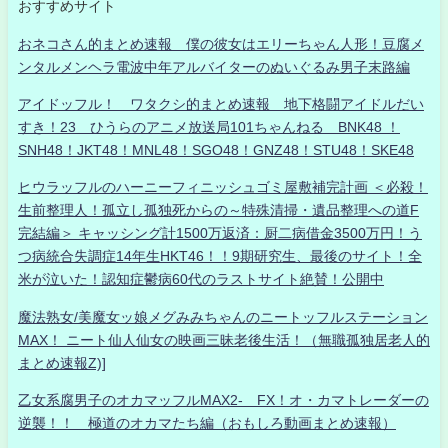
おすすめサイト
おネコさん的まとめ速報 僕の彼女はエリーちゃん人形！豆腐メ
ンタルメンヘラ電波中年アルバイターのぬいぐるみ男子末路編
アイドッフル！ ワタクシ的まとめ速報 地下格闘アイドルだい
すき！23 ひうらのアニメ放送局101ちゃんねる BNK48 ！
SNH48！JKT48！MNL48！SGO48！GNZ48！STU48！SKE48
ヒウラッフルのハーニーフィニッシュゴミ屋敷補完計画 ＜必殺！
生前整理人！孤立し孤独死からの～特殊清掃・遺品整理への道F
完結編＞ キャッシング計1500万返済：厨二病借金3500万円！う
つ病統合失調症14年生HKT46！！9期研究生、最後のサイト！全
米が泣いた！認知症鬱病60代のラストサイト絶賛！公開中
魔法熟女/美魔女ッ娘メグみみちゃんのニートッフルステーション
MAX！ ニート仙人仙女の映画三昧老後生活！（無職孤独居老人的
まとめ速報Z)]
乙女系腐男子のオカマッフルMAX2- FX！オ・カマトレーダーの
逆襲！！ 極道のオカマたち編（おもしろ動画まとめ速報）