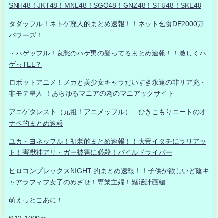
SNH48！JKT48！MNL48！SGO48！GNZ48！STU48！SKE48
タダッフル！ネトゲ廃人的まとめ速報！！ネット乞食DE2000万
パワーズ！
・ハゲッフル！哀愁のハゲ男の髪ってるまとめ速報！！激しくハ
ゲっTEL？
ロボットアニメ！メカと美少女キャラだいすき永遠の非リア充・
非モテ星人 ！あらゆるマニアの為のマニアックサイト
アニゲタレスト（元祖！アニメッフル） ひきこもりニートのオ
ナベ的まとめ速報
ユカ・ヨネッフル！初老的まとめ速報！！大帝イタチにラリアッ
ト！害獣神アリ・ガー被害に必殺！パイルドライバー
ヒロコンプレックスNIGHT 的まとめ速報！！子供が欲しいど陰キ
ャアラフィフ女子のめざせ！専業主婦！婚活計画編
萌えっとこあに！