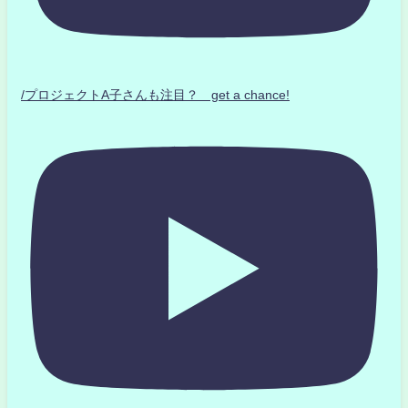
/プロジェクトA子さんも注目？ get a chance!