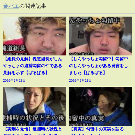
金バエ
の関連記事
【組長の見解】魂道組長がしん
【しんやっちょ勾留中】勾留中
やっちょの逮捕勾留の件である
のしんやっちょがある発言をし
見解を示す【ぱるぱる】
ました【ぱるぱる】
2026年3月22日
2026年3月22日
【実刑を覚悟】逮捕時の状況と
【真実】勾留中の真実を語る