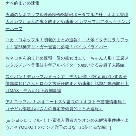
ナベ的まとめ速報
火浦のシネマッフル映画NEWS情報ポータブルの杜！オネエ管理
人オカマちゃんの鬼女的まとめ速報!オカマッフルアタックナンバ
ーハーフ
ユカ・ヨネッフル！初老的まとめ速報！！大帝イタチにラリアッ
ト！害獣神アリ・ガー被害に必殺！パイルドライバー
おネコさん的まとめ速報 僕の彼女はエリーちゃん人形！豆腐メ
ンタルメンヘラ電波中年アルバイターのぬいぐるみ男子末路編
スケバン！デカッフルまっくす（デカい強い2次元嫁だいすき子
供部屋おじさんヒロシ之古惑仔的まとめ速報）話題な動画取り上
げMAX！デカいは正義刑事編
アキヨッフル-！ネオニートスケ番長のエキストラ芸能情報局！
（子ども部屋おばさんの自宅警備員的まとめ速報）
[ヨシヨシロッフル-！！-素浪人勇者カツオンの未解決事件簿へよ
うこそYOUKO！のナンノ洋子のはなしは信じるな編）]