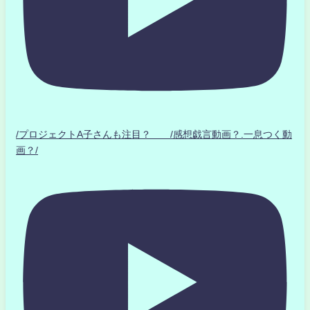
/プロジェクトA子さんも注目？ /感想戯言動画？.一息つく動
画？/