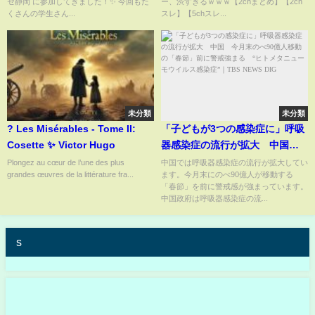
セ静岡 に参加してきました！✨ 今回もた
ー、渋すぎるｗｗｗ【2chまとめ】【2ch
くさんの学生さん...
スレ】【5chスレ...
未分類
未分類
? Les Misérables - Tome II:
「子どもが3つの感染症に」呼吸
Cosette ✨ Victor Hugo
器感染症の流行が拡大 中国
今月末のべ90億人移動の「春
Plongez au cœur de l’une des plus
中国では呼吸器感染症の流行が拡大してい
grandes œuvres de la littérature fra...
ます。今月末にのべ90億人が移動する
節」前に警戒強まる “ヒトメタ
「春節」を前に警戒感が強まっています。
ニューモウイルス感染症”｜
中国政府は呼吸器感染症の流...
TBS NEWS DIG
s