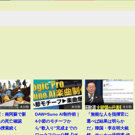
未分類
未分類
未分類
震：南阿蘇で新
DAW×Suno AI制作術｜
「無能な人を指揮官に
人の死亡確認
4小節のモチーフか
選べば結果は明らか
の捜索続く
ら“歌入り”完成までの
だ」韓国・李在明大統