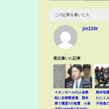
この記事を書いた人
jin115t
最近書いた記事
未分類
イオンモールの人命救
熊本地
助に自衛隊派遣 熊本
たに１
県で震度7の地震 小泉
不明者