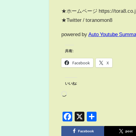
★ホームページ https://tora8.co.j
★Twitter / toranomon8
powered by
Auto Youtube Summa
共有:
Facebook
X
いいね:
Facebook
X
共
有
Facebook
post