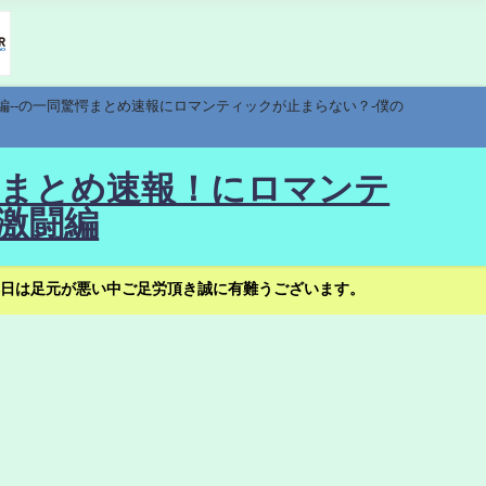
編--の一同驚愕まとめ速報にロマンティックが止まらない？-僕の
驚愕まとめ速報！にロマンテ
激闘編
日は足元が悪い中ご足労頂き誠に有難うございます。