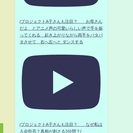
/プロジェクトA子さんも注目？ お母さん
だよ とアニメ声の可愛いらしい声で手を振
ってくれる 起き上がりながら両手をパタパ
タさせて 右へ左へと ダンスする
/プロジェクトA子さんも注目？ なぜ私は
入会拒否？真相が刺さる3分間？/