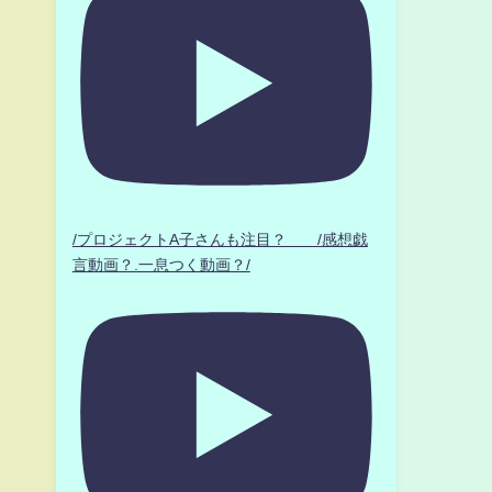
/プロジェクトA子さんも注目？ /感想戯
言動画？.一息つく動画？/