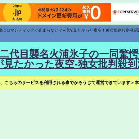
速報にロマンティックが止まらない？--僕が見たかった夜空！独女批判殺到激闘
！--二代目襲名火浦氷子の一同
見たかった夜空-独女批判殺到
、こちらのサービスを利用される事でかろうじて運営できています＞本