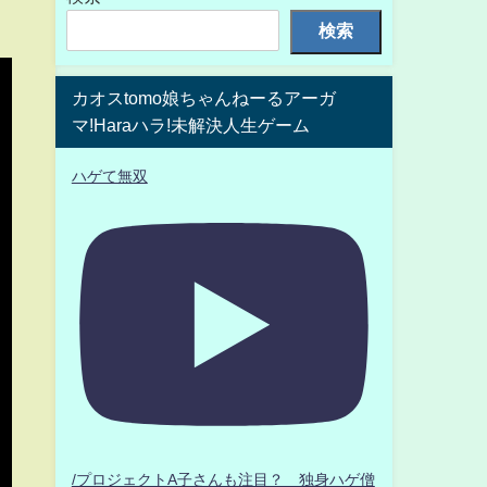
検索
カオスtomo娘ちゃんねーるアーガ
マ!Haraハラ!未解決人生ゲーム
ハゲて無双
/プロジェクトA子さんも注目？ 独身ハゲ僧