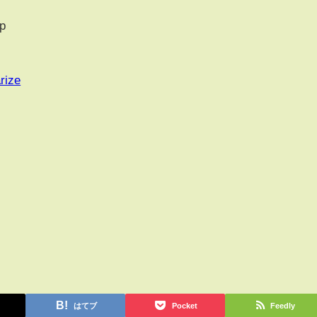
p
rize
はてブ
Pocket
Feedly