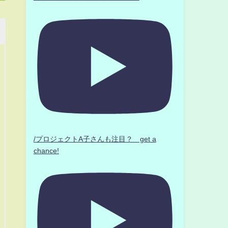
/プロジェクトA子さんも注目？ get a
chance!