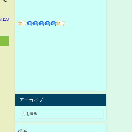
in115t
アーカイブ
検索