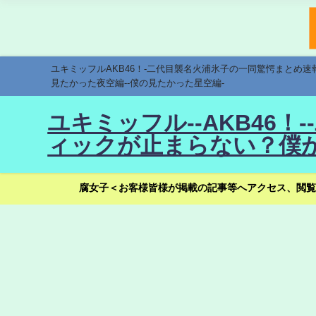
ユキミッフルAKB46！-二代目襲名火浦氷子の一同驚愕まとめ
見たかった夜空編--僕の見たかった星空編-
ユキミッフル--AKB46
ィックが止まらない？僕が
腐女子＜お客様皆様が掲載の記事等へアクセス、閲覧