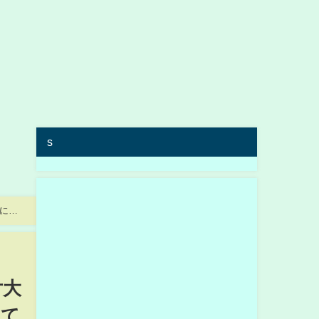
s
に取
尹大
して