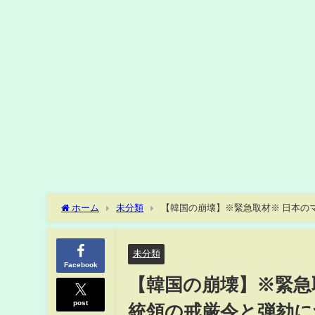
ホーム
未分類
【韓国の崩壊】※緊急取材※ 日本の
材してくれました（虎ノ門ニュース）
未分類
Facebook
【韓国の崩壊】※緊急
post
統領の戒厳令と弾劾に