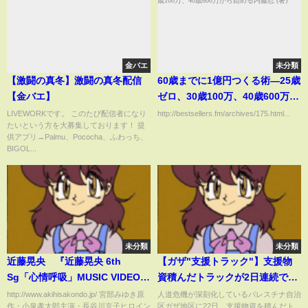
金バエ
未分類
【激闘の真冬】激闘の真冬配信
60歳までに1億円つくる術―25歳
【金バエ】
ゼロ、30歳100万、40歳600万か
ら始める内藤忍 (著)
LIVEWORKです。 このたび配信者になり
http://bestsellers.fm/archives/175.html...
たいという方を大募集しております！ 提
供アプリ→Palmu、Pococha、ふわっち、
BIGOL...
未分類
未分類
近藤晃央 『近藤晃央 6th
【ガザ"支援トラック"】支援物
Sg「心情呼吸」MUSIC VIDEO -
資積んだトラックが2日連続でガ
歌詞有り short ver.- （TBS系 月
ザ地区入り
http://www.akihisakondo.jp/ 宮部みゆき原
人道危機が深刻化しているパレスチナ自治
作・小泉孝太郎主演・長谷川京子ヒロイン
区ガザ地区に22日、支援物資を積んだト