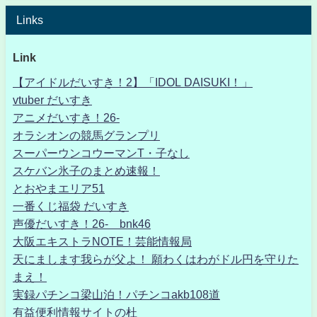
Links
Link
【アイドルだいすき！2】「IDOL DAISUKI！」
vtuber だいすき
アニメだいすき！26-
オラシオンの競馬グランプリ
スーパーウンコウーマンT・子なし
スケバン氷子のまとめ速報！
とおやまエリア51
一番くじ福袋 だいすき
声優だいすき！26- bnk46
大阪エキストラNOTE！芸能情報局
天にまします我らが父よ！ 願わくはわがドル円を守りた
まえ！
実録パチンコ梁山泊！パチンコakb108道
有益便利情報サイトの杜