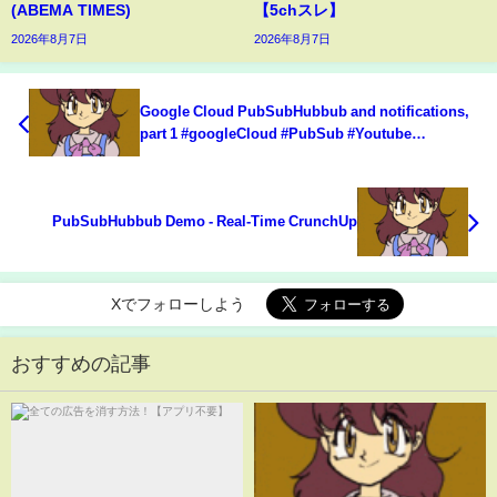
(ABEMA TIMES)
【5chスレ】
2026年8月7日
2026年8月7日
Google Cloud PubSubHubbub and notifications,
part 1 #googleCloud #PubSub #Youtube
#SpringBoot
PubSubHubbub Demo - Real-Time CrunchUp
Xでフォローしよう
おすすめの記事