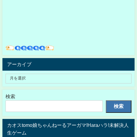
アーカイブ
検索
検索
カオスtomo娘ちゃんねーるアーガマ!Haraハラ!未解決人
生ゲーム