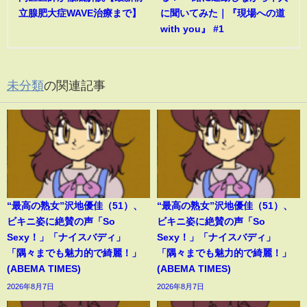
立腺肥大症WAVE治療まで】
に聞いてみた｜『現場への道
with you』 #1
未分類
の関連記事
“最高の熟女”沢地優佳（51）、
“最高の熟女”沢地優佳（51）、
ビキニ姿に絶賛の声「So
ビキニ姿に絶賛の声「So
Sexy！」「ナイスバディ」
Sexy！」「ナイスバディ」
「隅々までも魅力的で綺麗！」
「隅々までも魅力的で綺麗！」
(ABEMA TIMES)
(ABEMA TIMES)
2026年8月7日
2026年8月7日