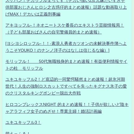
スケバン！デカッフルまっくす（デカい強い2次元嫁だいすき子
供部屋おじさんヒロシ之古惑仔的まとめ速報）話題な動画取り上
げMAX！デカいは正義刑事編
アキヨッフル-！ネオニートスケ番長のエキストラ芸能情報局！
（子ども部屋おばさんの自宅警備員的まとめ速報）
[ヨシヨシロッフル-！！-素浪人勇者カツオンの未解決事件簿へよ
うこそYOUKO！のナンノ洋子のはなしは信じるな編）]
モリッフル！ 50代無職独身的まとめ速報！有益便利情報サイ
トの杜 モリッフル
ユキユキッフル2！ど底辺的一同驚愕騒然まとめ速報！超氷河期
世代！人生の強制ロスカットですべてを失ったキグナス氷子の愛
のクリスタルキングボンビー脱出大作戦
ヒロコンプレックスNIGHT 的まとめ速報！！子供が欲しいど陰キ
ャアラフィフ女子のめざせ！専業主婦！婚活計画編
ユキユキッフル3！
萌えっふる！