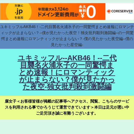
ユキミッフルAKB46！-二代目襲名火浦氷子の一同驚愕まとめ速報にロマンテ
ィックが止まらない？--僕が見たかった夜空！独女批判殺到激闘編--の一同驚
愕まとめ速報にロマンティックが止まらない？-僕の見たかった夜空編--僕の
見たかった星空編-
ユキミッフル--AKB46！--二代
目襲名火浦氷子の一同驚愕ま
とめ速報！にロマンティック
が止まらない？僕が見たかっ
た夜空-独女批判殺到激闘編
腐女子＜お客様皆様が掲載の記事等へアクセス、閲覧、こちらのサービ
スを利用される事でかろうじて運営できています＞本日は足元が悪い中
ご足労頂き誠に有難うございます。