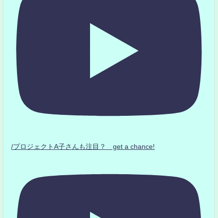
/プロジェクトA子さんも注目？ get a chance!