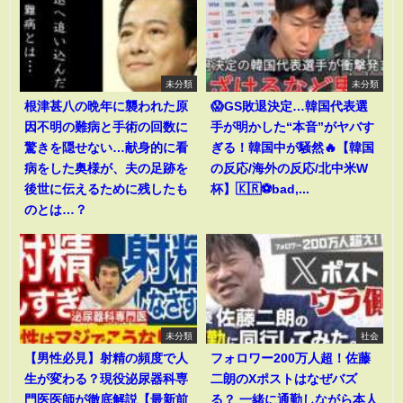
未分類
未分類
根津甚八の晩年に襲われた原
😱GS敗退決定…韓国代表選
因不明の難病と手術の回数に
手が明かした“本音”がヤバす
驚きを隠せない…献身的に看
ぎる！韓国中が騒然🔥【韓国
病をした奥様が、夫の足跡を
の反応/海外の反応/北中米W
後世に伝えるために残したも
杯】🇰🇷⚽bad,...
のとは…？
未分類
社会
【男性必見】射精の頻度で人
フォロワー200万人超！佐藤
生が変わる？現役泌尿器科専
二朗のXポストはなぜバズ
門医医師が徹底解説【最新前
る？ 一緒に通勤しながら本人