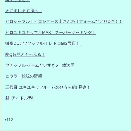
天にまします我ら！
ヒロシッフル！ヒロシデース山さんのリフォームひとりDIY！！
ヒロユキユキッフルMAX！スーパークッキング！
徹夜DEテツヤッフル!！レトロ館2号店！
剛Q超児ともっふる！
ヤナッフル ゲームだいすき6！放送局
ヒウラー総統の野望
三代目 ユキユキッフル 花のひうら組! 見参！
魁!!アイドル塾!
t112