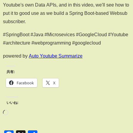
Youtube's own Data APIs, and in this video, we'll see how to
put it to good use as we build a Spring Boot-based Websub
subscriber.
#SpringBoot #Java #Microsevices #GoogleCloud #Youtube
#architecture #webprogramming #googlecloud
powered by
Auto Youtube Summarize
共有:
Facebook
X
いいね: