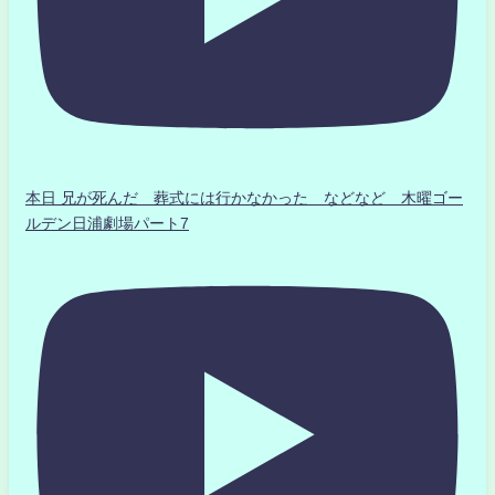
本日 兄が死んだ 葬式には行かなかった などなど 木曜ゴー
ルデン日浦劇場パート7