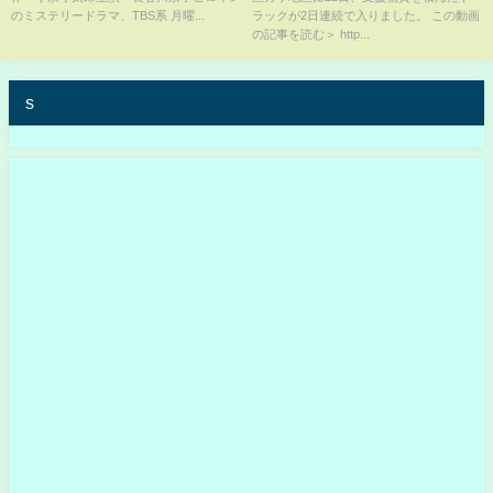
曜ミステリーシアター『ペテロ
のミステリードラマ、TBS系 月曜...
ラックが2日連続で入りました。 この動画
の葬列』主題歌）』
の記事を読む＞ http...
s