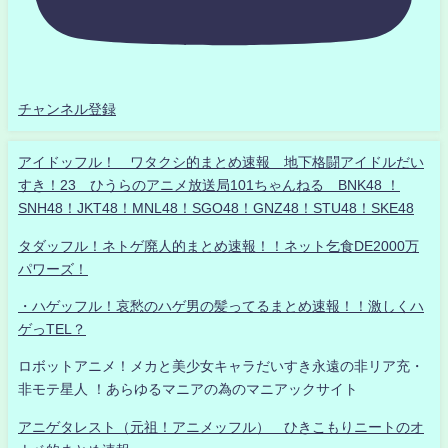
チャンネル登録
アイドッフル！ ワタクシ的まとめ速報 地下格闘アイドルだい
すき！23 ひうらのアニメ放送局101ちゃんねる BNK48 ！
SNH48！JKT48！MNL48！SGO48！GNZ48！STU48！SKE48
タダッフル！ネトゲ廃人的まとめ速報！！ネット乞食DE2000万
パワーズ！
・ハゲッフル！哀愁のハゲ男の髪ってるまとめ速報！！激しくハ
ゲっTEL？
ロボットアニメ！メカと美少女キャラだいすき永遠の非リア充・
非モテ星人 ！あらゆるマニアの為のマニアックサイト
アニゲタレスト（元祖！アニメッフル） ひきこもりニートのオ