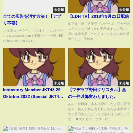
未分類
未分類
全ての広告を消す方法！【アプ
【LDH TV】2018年9月21日配信
リ不要】
山下健二郎「八王子ゾンビーズ」完全密着
スペシャル!! 稽古から千秋楽までの約1ヶ
ご視聴ありがとうございます！ ↓コピペ用
月に完全密着!! ゲネプロでまさかの事件発
↓ dns.adguard.com ↓使用サイト一覧↓ ED
生!?そして千秋楽...
曲 https://youtu.be/Y...
未分類
未分類
Instastory Member JKT48 29
【マヂラブ野田クリスタル】あ
Oktober 2022 (Spesial JKT48
の一件以降変わりました。
X MNL48 di Event Tiktok For
...
あの一件以降、吉本は変わったと語る野田
さん。色んな事を言われがちな吉本興業で
You Stage)
すが野田さんにとっては全く違うみたいで
す。 ◆マヂカルラブリー野...