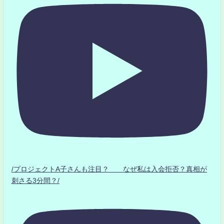
/プロジェクトA子さんも注目？ なぜ私は入会拒否？真相が
刺さる3分間？/