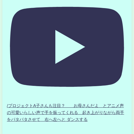
/プロジェクトA子さんも注目？ お母さんだよ とアニメ声
の可愛いらしい声で手を振ってくれる 起き上がりながら両手
をパタパタさせて 右へ左へと ダンスする