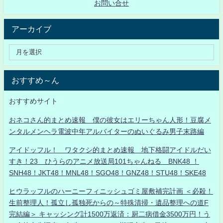
お問い合せ
アーカイブ
おすすめ～ん
おすすめサイト
おネコさん的まとめ速報 僕の彼女はエリーちゃん人形！豆腐メ
ンタルメンヘラ電波中年アルバイターのぬいぐるみ男子末路編
アイドッフル！ ワタクシ的まとめ速報 地下格闘アイドルだい
すき！23 ひうらのアニメ放送局101ちゃんねる BNK48 ！
SNH48！JKT48！MNL48！SGO48！GNZ48！STU48！SKE48
ヒウラッフルのハーニーフィニッシュゴミ屋敷補完計画 ＜必殺！
生前整理人！孤立し孤独死からの～特殊清掃・遺品整理への道F
完結編＞ キャッシング計1500万返済：厨二病借金3500万円！う