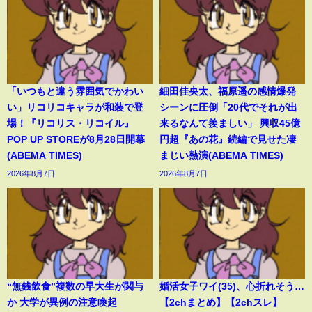
「いつもと違う雰囲気でかわい
細田佳央太、福原遥の感情爆発
い」リコリコキャラが和装で登
シーンに圧倒「20代でそれが出
場！『リコリス・リコイル』
来るなんて羨ましい」 興収45億
POP UP STOREが8月28日開幕
円超『あの花』続編で見せた凄
(ABEMA TIMES)
まじい熱演(ABEMA TIMES)
2026年8月7日
2026年8月7日
“無銭飲食”複数の早大生が関与
婚活女子ワイ(35)、心折れそう…
か 大学が異例の注意喚起
【2chまとめ】【2chスレ】