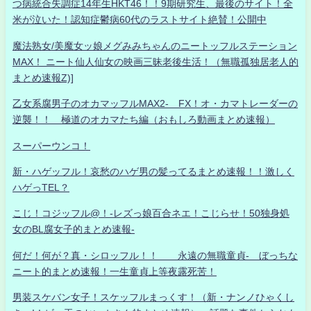
つ病統合失調症14年生HKT46！！9期研究生、最後のサイト！全
米が泣いた！認知症鬱病60代のラストサイト絶賛！公開中
魔法熟女/美魔女ッ娘メグみみちゃんのニートッフルステーション
MAX！ ニート仙人仙女の映画三昧老後生活！（無職孤独居老人的
まとめ速報Z)]
乙女系腐男子のオカマッフルMAX2- FX！オ・カマトレーダーの
逆襲！！ 極道のオカマたち編（おもしろ動画まとめ速報）
スーパーウンコ！
新・ハゲッフル！哀愁のハゲ男の髪ってるまとめ速報！！激しく
ハゲっTEL？
こじ！コジッフル@！-レズっ娘百合ネエ！こじらせ！50独身処
女のBL腐女子的まとめ速報-
何だ！何が？真・シロッフル！！ 永遠の無職童貞- ぼっちな
ニート的まとめ速報！一生童貞上等夜露死苦！
男装スケバン女子！スケッフルまっくす！（新・ナンノひゃくし