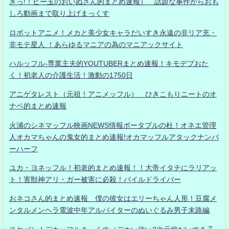
きっ!！ビー玉のおいぬさん的まとめ速報） 話題な事件からおも
しろ動画まで取り上げまっくす
ロボットアニメ！メカと美少女キャラだいすき永遠の非リア充・
非モテ星人 ！あらゆるマニアの為のマニアックサイト
ハルッフル-専業主夫的YOUTUBERまとめ速報！キモデブおた
く！初老人の介護生活！激動の1750日
アニゲタレスト（元祖！アニメッフル） ひきこもりニートのオ
ナベ的まとめ速報
火浦のシネマッフル映画NEWS情報ポータブルの杜！オネエ管理
人オカマちゃんの鬼女的まとめ速報!オカマッフルアタックナンバ
ーハーフ
ユカ・ヨネッフル！初老的まとめ速報！！大帝イタチにラリアッ
ト！害獣神アリ・ガー被害に必殺！パイルドライバー
おネコさん的まとめ速報 僕の彼女はエリーちゃん人形！豆腐メ
ンタルメンヘラ電波中年アルバイターのぬいぐるみ男子末路編