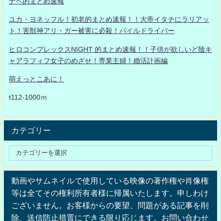
ナベ的まとめ速報
ユカ・ヨネッフル！初老的まとめ速報！！大帝イタチにラリアッ
ト！害獣神アリ・ガー被害に必殺！パイルドライバー
ヒロコンプレックスNIGHT 的まとめ速報！！子供が欲しいど陰キ
ャアラフィフ女子のめざせ！専業主婦！婚活計画編
萌えっとこあに！
t112-1000ｍ
カテゴリー
動画やサムネイルで使用している映像の著作権や肖像権
等は全てその権利所有者様に帰属いたします。申しわけ
ございません。お客様からの要望、問題がある記事を削
除、送信防止措置にできる限り応じます。お問い合わせ