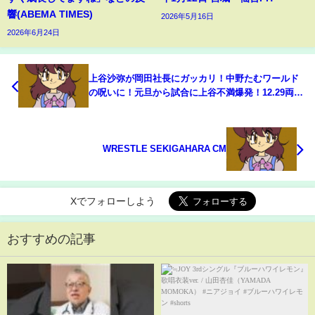
響(ABEMA TIMES)
2026年5月16日
2026年6月24日
上谷沙弥が岡田社長にガッカリ！中野たむワールド
の呪いに！元旦から試合に上谷不満爆発！12.29両国
のチケットが売れ行き好調！新登場スターダムアプ
リが凄いぞ！スターダム【STARDOM】
WRESTLE SEKIGAHARA CM
Xでフォローしよう
おすすめの記事