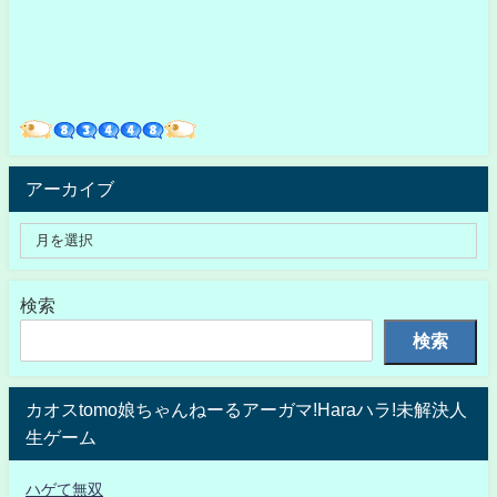
アーカイブ
検索
検索
カオスtomo娘ちゃんねーるアーガマ!Haraハラ!未解決人
生ゲーム
ハゲて無双