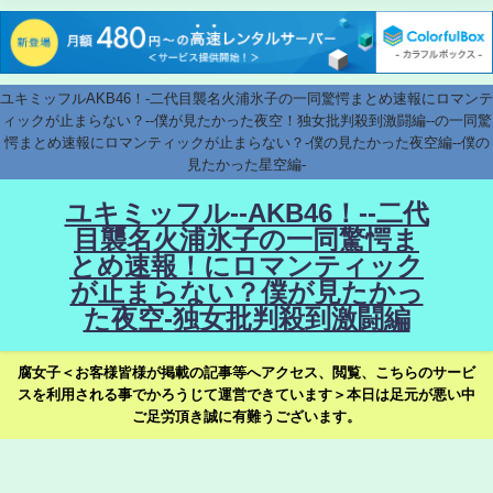
ユキミッフルAKB46！-二代目襲名火浦氷子の一同驚愕まとめ速報にロマンテ
ィックが止まらない？--僕が見たかった夜空！独女批判殺到激闘編--の一同驚
愕まとめ速報にロマンティックが止まらない？-僕の見たかった夜空編--僕の
見たかった星空編-
ユキミッフル--AKB46！--二代
目襲名火浦氷子の一同驚愕ま
とめ速報！にロマンティック
が止まらない？僕が見たかっ
た夜空-独女批判殺到激闘編
腐女子＜お客様皆様が掲載の記事等へアクセス、閲覧、こちらのサービ
スを利用される事でかろうじて運営できています＞本日は足元が悪い中
ご足労頂き誠に有難うございます。