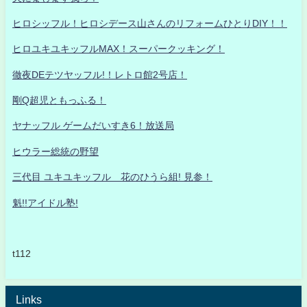
ヒロシッフル！ヒロシデース山さんのリフォームひとりDIY！！
ヒロユキユキッフルMAX！スーパークッキング！
徹夜DEテツヤッフル!！レトロ館2号店！
剛Q超児ともっふる！
ヤナッフル ゲームだいすき6！放送局
ヒウラー総統の野望
三代目 ユキユキッフル 花のひうら組! 見参！
魁!!アイドル塾!
t112
Links