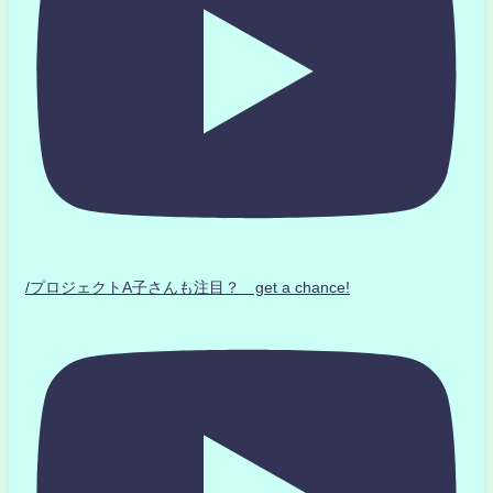
/プロジェクトA子さんも注目？ get a chance!