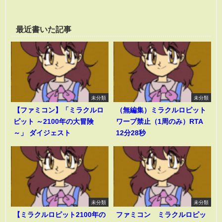
最近書いた記事
未分類
未分類
【ファミコン】「ミラクルロ
（無編集）ミラクルロピット
ピット ～2100年の大冒険
ワープ禁止（1周のみ）RTA
～」 ダイジェスト
12分28秒
未分類
未分類
【ミラクルロピット2100年の
ファミコン ミラクルロピッ