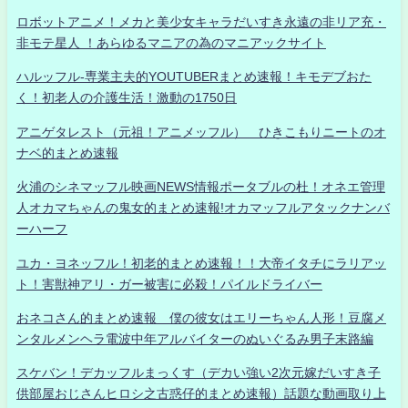
ロボットアニメ！メカと美少女キャラだいすき永遠の非リア充・
非モテ星人 ！あらゆるマニアの為のマニアックサイト
ハルッフル-専業主夫的YOUTUBERまとめ速報！キモデブおた
く！初老人の介護生活！激動の1750日
アニゲタレスト（元祖！アニメッフル） ひきこもりニートのオ
ナベ的まとめ速報
火浦のシネマッフル映画NEWS情報ポータブルの杜！オネエ管理
人オカマちゃんの鬼女的まとめ速報!オカマッフルアタックナンバ
ーハーフ
ユカ・ヨネッフル！初老的まとめ速報！！大帝イタチにラリアッ
ト！害獣神アリ・ガー被害に必殺！パイルドライバー
おネコさん的まとめ速報 僕の彼女はエリーちゃん人形！豆腐メ
ンタルメンヘラ電波中年アルバイターのぬいぐるみ男子末路編
スケバン！デカッフルまっくす（デカい強い2次元嫁だいすき子
供部屋おじさんヒロシ之古惑仔的まとめ速報）話題な動画取り上