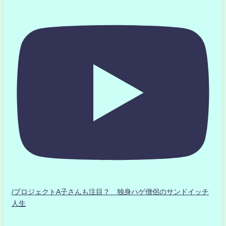
/プロジェクトA子さんも注目？ 独身ハゲ僧侶のサンドイッチ
人生