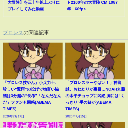
大冒険】を三十年以上ぶりに
ト2100年の大冒険 CM 1987
プレイしてみた動画
年 60fps
プロレス
の関連記事
「プロレス技やん」小兵力士、
「プロレスラーやばい！」神龍
珍しい“驚愕”の投げで物言い協
誠、おねだりが裏目…NOAH丸藤
議は3分超の“長考”「なんだなん
の水平チョップに悶絶 胸には“く
だ」ファンも困惑(ABEMA
っきり”手の跡が(ABEMA
TIMES)
TIMES)
2026年7月17日
2026年7月15日