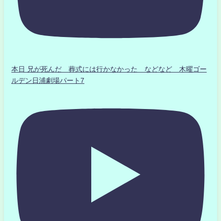
本日 兄が死んだ 葬式には行かなかった などなど 木曜ゴー
ルデン日浦劇場パート7