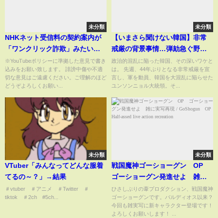
未分類
未分類
NHKネット受信料の契約案内が
【いまさら聞けない韓国】非常
「ワンクリック詐欺」みたいで
戒厳の背景事情…弾劾急ぐ野党
炎上に話題
の不都合な現実
※YouTubeポリシーに準拠した意見で書き
政治的混乱に陥った韓国、その深いワケと
込みをお願い致します。 誹謗中傷や不適
は。 先週、44年ぶりとなる非常戒厳を宣
切な意見はご遠慮ください。ご理解のほど
言し、軍を動員、韓国を大混乱に陥らせた
どうぞよろしくお願い...
ユンソンニョル大統領。そ...
未分類
未分類
VTuber「みんなってどんな服着
戦国魔神ゴーショーグン OP
てるの～？」→結果
ゴーショーグン発進せよ 雑に
実写再現 / GoShogun OP
＃vtuber ＃アニメ ＃Twitter ＃
ひさしぶりの葦プロダクション、戦国魔神
tiktok ＃2ch #5ch...
ゴーショーグンです。バルディオス以来？
Half-assed live action
今回も雑実写に新キャラクター登場です！
recreation
よろしくお願いします！ ...