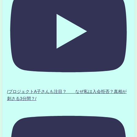
/プロジェクトA子さんも注目？ なぜ私は入会拒否？真相が
刺さる3分間？/