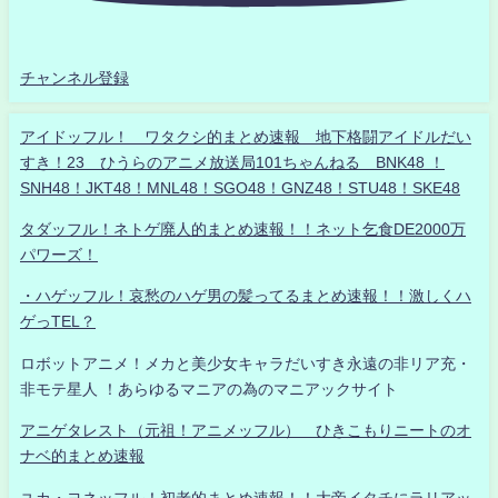
チャンネル登録
アイドッフル！ ワタクシ的まとめ速報 地下格闘アイドルだい
すき！23 ひうらのアニメ放送局101ちゃんねる BNK48 ！
SNH48！JKT48！MNL48！SGO48！GNZ48！STU48！SKE48
タダッフル！ネトゲ廃人的まとめ速報！！ネット乞食DE2000万
パワーズ！
・ハゲッフル！哀愁のハゲ男の髪ってるまとめ速報！！激しくハ
ゲっTEL？
ロボットアニメ！メカと美少女キャラだいすき永遠の非リア充・
非モテ星人 ！あらゆるマニアの為のマニアックサイト
アニゲタレスト（元祖！アニメッフル） ひきこもりニートのオ
ナベ的まとめ速報
ユカ・ヨネッフル！初老的まとめ速報！！大帝イタチにラリアッ