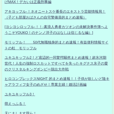
げMAX！デカいは正義刑事編
アキヨッフル-！ネオニートスケ番長のエキストラ芸能情報局！
（子ども部屋おばさんの自宅警備員的まとめ速報）
[ヨシヨシロッフル-！！-素浪人勇者カツオンの未解決事件簿へよ
うこそYOUKO！のナンノ洋子のはなしは信じるな編）]
モリッフル！ 50代無職独身的まとめ速報！有益便利情報サイ
トの杜 モリッフル
ユキユキッフル2！ど底辺的一同驚愕騒然まとめ速報！超氷河期
世代！人生の強制ロスカットですべてを失ったキグナス氷子の愛
のクリスタルキングボンビー脱出大作戦
ヒロコンプレックスNIGHT 的まとめ速報！！子供が欲しいど陰キ
ャアラフィフ女子のめざせ！専業主婦！婚活計画編
ユキユキッフル3！
萌えっふる！
天にまします我ら！