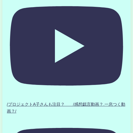
/プロジェクトA子さんも注目？ /感想戯言動画？.一息つく動
画？/