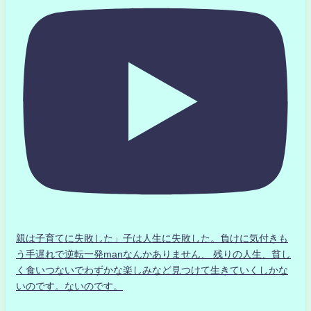
親は子育てに失敗した」子は人生に失敗した。負けに気付きも
う手遅れで逆転一発manなんかありません、 残りの人生、貧し
く食いつないでわずかな楽しみなど見つけて生きていくしかな
いのです。ないのです。