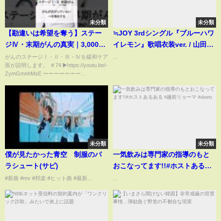
未分類
未分類
【勘違いは希望を奪う】ステー
≒JOY 3rdシングル『ブルーハワ
ジⅣ・末期がんの真実｜3,000人
イレモン』歌唱衣装ver. / 山田杏
をお看取りに関わった医師
佳（YAMADA MOMOKA） #ニ
がんのステージⅠ・Ⅱ・Ⅲ・Ⅳを緩和ケア
...
医が説明します。 ＃74 ▶️https://youtu.be/-
#shorts #ドクタートッシュ #緩
アジョイ #ブルーハワイレモン
ZymGmnhMsE ーーーーーーー...
和ケア #緩和ケアの本流
#shorts
未分類
未分類
僕が見たかった青空 制服のパ
一気飲みは専門家の指導のもと
ラシュート(サビ)
おこなってます!!#ホストあるあ
る #越前リョーマ #shorts
#新曲 #mv #邦楽 #ヒット曲 #最新...
...