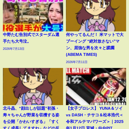
中野たむ告別式でスターダム選
何やってるんだ！ 米マットで大
手たち大号泣。
ブーイング “絶対放さない”マ
ン、屈強な男を次々と蹂躙
2026年7月13日
(ABEMA TIMES)
2026年7月11日
北斗晶、“顔出しが話題”初孫・
【女子プロレス】 YUNA＆ソイ
寿々ちゃんが野菜を収穫する姿
vs DASH・チサコ＆松本浩代＜
を公開「かわいすぎる」「すく
令和アルテマパワーズ＞｜2025
すく成長してますね」などの反
年1月12日 宮城・仙台PIT