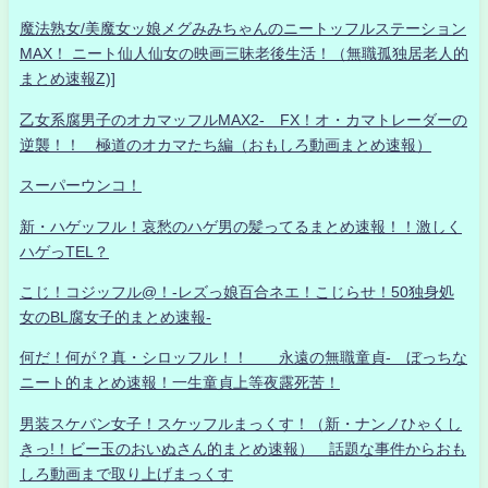
魔法熟女/美魔女ッ娘メグみみちゃんのニートッフルステーション
MAX！ ニート仙人仙女の映画三昧老後生活！（無職孤独居老人的
まとめ速報Z)]
乙女系腐男子のオカマッフルMAX2- FX！オ・カマトレーダーの
逆襲！！ 極道のオカマたち編（おもしろ動画まとめ速報）
スーパーウンコ！
新・ハゲッフル！哀愁のハゲ男の髪ってるまとめ速報！！激しく
ハゲっTEL？
こじ！コジッフル@！-レズっ娘百合ネエ！こじらせ！50独身処
女のBL腐女子的まとめ速報-
何だ！何が？真・シロッフル！！ 永遠の無職童貞- ぼっちな
ニート的まとめ速報！一生童貞上等夜露死苦！
男装スケバン女子！スケッフルまっくす！（新・ナンノひゃくし
きっ!！ビー玉のおいぬさん的まとめ速報） 話題な事件からおも
しろ動画まで取り上げまっくす