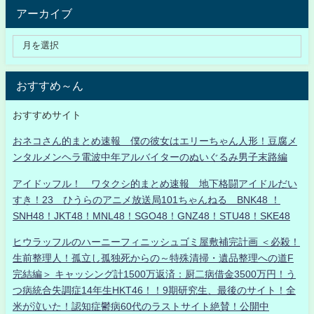
アーカイブ
おすすめ～ん
おすすめサイト
おネコさん的まとめ速報 僕の彼女はエリーちゃん人形！豆腐メ
ンタルメンヘラ電波中年アルバイターのぬいぐるみ男子末路編
アイドッフル！ ワタクシ的まとめ速報 地下格闘アイドルだい
すき！23 ひうらのアニメ放送局101ちゃんねる BNK48 ！
SNH48！JKT48！MNL48！SGO48！GNZ48！STU48！SKE48
ヒウラッフルのハーニーフィニッシュゴミ屋敷補完計画 ＜必殺！
生前整理人！孤立し孤独死からの～特殊清掃・遺品整理への道F
完結編＞ キャッシング計1500万返済：厨二病借金3500万円！う
つ病統合失調症14年生HKT46！！9期研究生、最後のサイト！全
米が泣いた！認知症鬱病60代のラストサイト絶賛！公開中