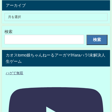
アーカイブ
検索
検索
カオスtomo娘ちゃんねーるアーガマ!Haraハラ!未解決人
生ゲーム
ハゲて無双