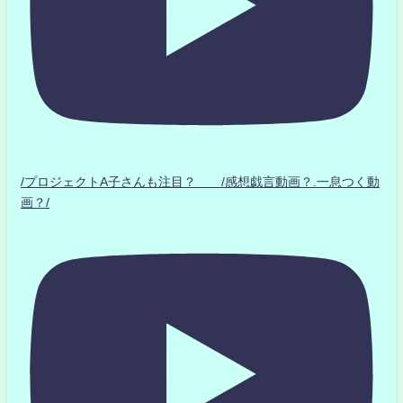
/プロジェクトA子さんも注目？ /感想戯言動画？.一息つく動
画？/