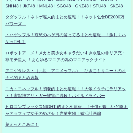
SNH48！JKT48！MNL48！SGO48！GNZ48！STU48！SKE48
タダッフル！ネトゲ廃人的まとめ速報！！ネット乞食DE2000万
パワーズ！
・ハゲッフル！哀愁のハゲ男の髪ってるまとめ速報！！激しくハ
ゲっTEL？
ロボットアニメ！メカと美少女キャラだいすき永遠の非リア充・
非モテ星人 ！あらゆるマニアの為のマニアックサイト
アニゲタレスト（元祖！アニメッフル） ひきこもりニートのオ
ナベ的まとめ速報
ユカ・ヨネッフル！初老的まとめ速報！！大帝イタチにラリアッ
ト！害獣神アリ・ガー被害に必殺！パイルドライバー
ヒロコンプレックスNIGHT 的まとめ速報！！子供が欲しいど陰キ
ャアラフィフ女子のめざせ！専業主婦！婚活計画編
萌えっとこあに！