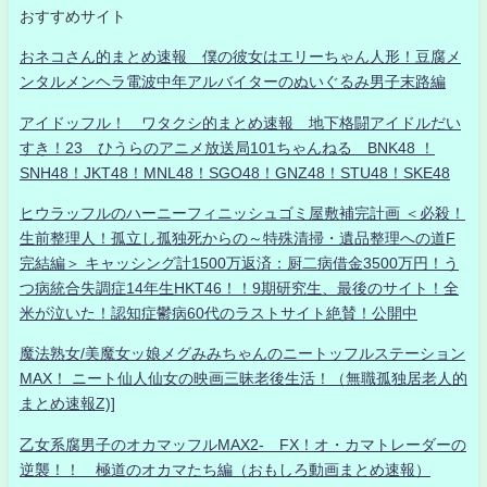
おすすめサイト
おネコさん的まとめ速報 僕の彼女はエリーちゃん人形！豆腐メ
ンタルメンヘラ電波中年アルバイターのぬいぐるみ男子末路編
アイドッフル！ ワタクシ的まとめ速報 地下格闘アイドルだい
すき！23 ひうらのアニメ放送局101ちゃんねる BNK48 ！
SNH48！JKT48！MNL48！SGO48！GNZ48！STU48！SKE48
ヒウラッフルのハーニーフィニッシュゴミ屋敷補完計画 ＜必殺！
生前整理人！孤立し孤独死からの～特殊清掃・遺品整理への道F
完結編＞ キャッシング計1500万返済：厨二病借金3500万円！う
つ病統合失調症14年生HKT46！！9期研究生、最後のサイト！全
米が泣いた！認知症鬱病60代のラストサイト絶賛！公開中
魔法熟女/美魔女ッ娘メグみみちゃんのニートッフルステーション
MAX！ ニート仙人仙女の映画三昧老後生活！（無職孤独居老人的
まとめ速報Z)]
乙女系腐男子のオカマッフルMAX2- FX！オ・カマトレーダーの
逆襲！！ 極道のオカマたち編（おもしろ動画まとめ速報）