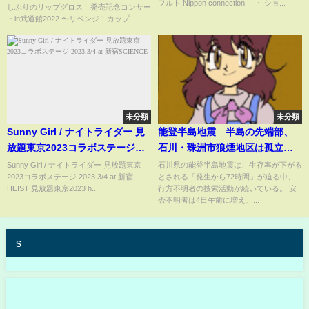
フルト Nippon connection ・ ショ...
しぶりのリップグロス」発売記念コンサー
(Mukaichi Mion Center)
トin武道館2022 〜リベンジ！カップ...
未分類
未分類
Sunny Girl / ナイトライダー 見
能登半島地震 半島の先端部、
放題東京2023コラボステージ
石川・珠洲市狼煙地区は孤立状
2023.3/4 at 新宿SCIENCE
態続く 孤立人数も把握できず
Sunny Girl / ナイトライダー 見放題東京
石川県の能登半島地震は、生存率が下がる
2023コラボステージ 2023.3/4 at 新宿
とされる「発生から72時間」が迫る中、
HEIST 見放題東京2023 h...
行方不明者の捜索活動が続いている。 安
否不明者は4日午前に増え、...
s