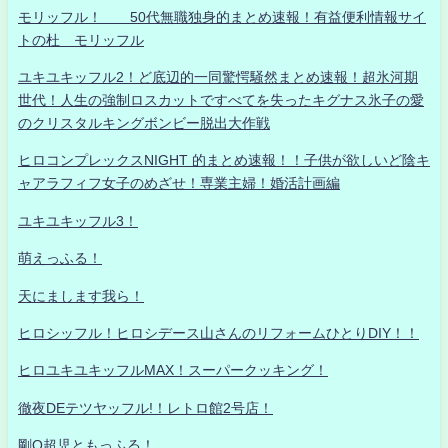
モリッフル！ 50代無職独身的まとめ速報！有益便利情報サイ
トの杜 モリッフル
ユキユキッフル2！ど底辺的一同驚愕騒然まとめ速報！超氷河期
世代！人生の強制ロスカットですべてを失ったキグナス氷子の愛
のクリスタルキングボンビー脱出大作戦
ヒロコンプレックスNIGHT 的まとめ速報！！子供が欲しいど陰キ
ャアラフィフ女子のめざせ！専業主婦！婚活計画編
ユキユキッフル3！
萌えっふる！
天にまします我ら！
ヒロシッフル！ヒロシデース山さんのリフォームひとりDIY！！
ヒロユキユキッフルMAX！スーパークッキング！
徹夜DEテツヤッフル!！レトロ館2号店！
剛Q超児ともっふる！