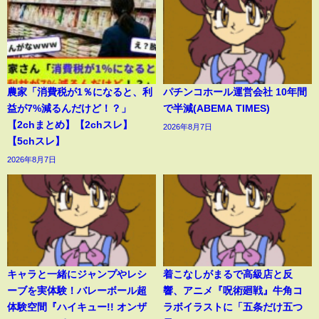
農家「消費税が1％になると、利
パチンコホール運営会社 10年間
益が7%減るんだけど！？」
で半減(ABEMA TIMES)
【2chまとめ】【2chスレ】
2026年8月7日
【5chスレ】
2026年8月7日
キャラと一緒にジャンプやレシ
着こなしがまるで高級店と反
ーブを実体験！バレーボール超
響、アニメ『呪術廻戦』牛角コ
体験空間『ハイキュー!! オンザ
ラボイラストに「五条だけ五つ