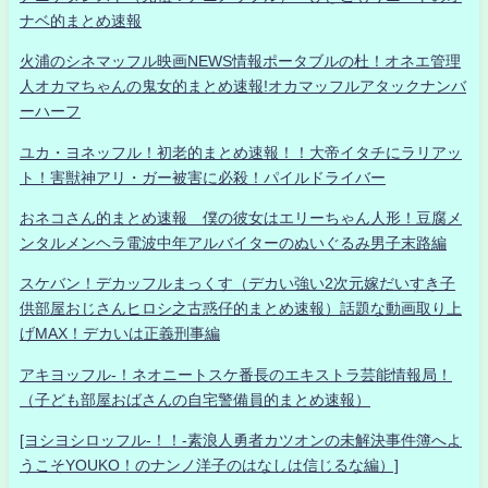
ナベ的まとめ速報
火浦のシネマッフル映画NEWS情報ポータブルの杜！オネエ管理
人オカマちゃんの鬼女的まとめ速報!オカマッフルアタックナンバ
ーハーフ
ユカ・ヨネッフル！初老的まとめ速報！！大帝イタチにラリアッ
ト！害獣神アリ・ガー被害に必殺！パイルドライバー
おネコさん的まとめ速報 僕の彼女はエリーちゃん人形！豆腐メ
ンタルメンヘラ電波中年アルバイターのぬいぐるみ男子末路編
スケバン！デカッフルまっくす（デカい強い2次元嫁だいすき子
供部屋おじさんヒロシ之古惑仔的まとめ速報）話題な動画取り上
げMAX！デカいは正義刑事編
アキヨッフル-！ネオニートスケ番長のエキストラ芸能情報局！
（子ども部屋おばさんの自宅警備員的まとめ速報）
[ヨシヨシロッフル-！！-素浪人勇者カツオンの未解決事件簿へよ
うこそYOUKO！のナンノ洋子のはなしは信じるな編）]