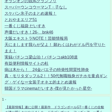
オラシオンの競馬グランプリ
スーパーウンコウーマンT・子なし
スケバン氷子のまとめ速報！
とおやまエリア51
一番くじ福袋 だいすき
声優だいすき！26- bnk46
大阪エキストラNOTE！芸能情報局
天にまします我らが父よ！ 願わくはわがドル円を守りた
まえ！
実録パチンコ梁山泊！パチンコakb108道
有益便利情報サイトの杜
病は木から！ 24金バエ子の特発性間質性肺炎
真・モリタダッフル2！！50代無職独身ガチホモ童貞ギン
グ・ゲイなー女装子オネエ的まとめ速報
韓国ドラマcinemaだいすき-僕が見たかった星空-
1 -
【最新情報】遂に公開！最新作 ドラゴンボールGT一番くじの全貌