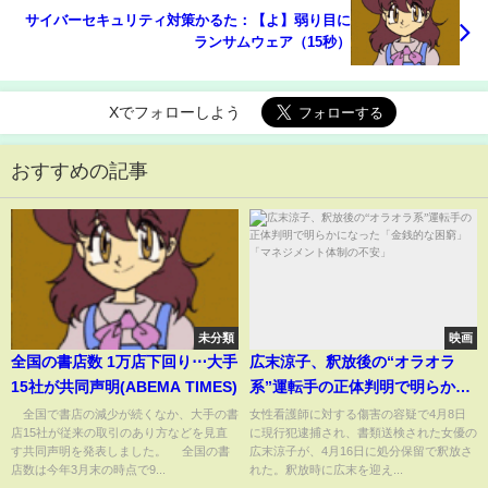
サイバーセキュリティ対策かるた：【よ】弱り目に
ランサムウェア（15秒）
Xでフォローしよう
おすすめの記事
未分類
映画
全国の書店数 1万店下回り⋯大手
広末涼子、釈放後の“オラオラ
15社が共同声明(ABEMA TIMES)
系”運転手の正体判明で明らかに
なった「金銭的な困窮」「マネ
全国で書店の減少が続くなか、大手の書
女性看護師に対する傷害の容疑で4月8日
店15社が従来の取引のあり方などを見直
に現行犯逮捕され、書類送検された女優の
ジメント体制の不安」
す共同声明を発表しました。 全国の書
広末涼子が、4月16日に処分保留で釈放さ
店数は今年3月末の時点で9...
れた。釈放時に広末を迎え...