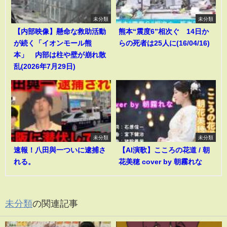
未分類
未分類
【内部映像】懸命な救助活動
熊本“震度6”相次ぐ 14日か
が続く「イオンモール熊
らの死者は25人に(16/04/16)
本」 内部は柱や壁が崩れ散
乱(2026年7月29日)
未分類
未分類
速報！八田與一ついに逮捕さ
【AI演歌】こころの花道 / 朝
れる。
花美穂 cover by 朝霧れな
未分類
の関連記事