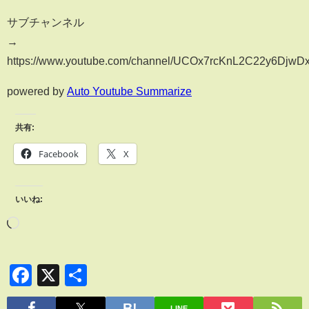
サブチャンネル
→
https://www.youtube.com/channel/UCOx7rcKnL2C22y6DjwD
powered by
Auto Youtube Summarize
共有:
Facebook
X
いいね:
Facebook
X
共
有
LINE