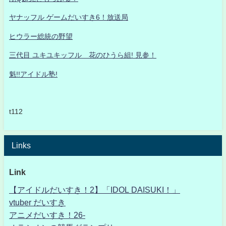
ヤナッフル ゲームだいすき6！放送局
ヒウラー総統の野望
三代目 ユキユキッフル 花のひうら組! 見参！
魁!!アイドル塾!
t112
Links
Link
【アイドルだいすき！2】「IDOL DAISUKI！」
vtuber だいすき
アニメだいすき！26-