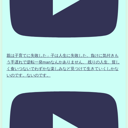
親は子育てに失敗した」子は人生に失敗した。負けに気付きも
う手遅れで逆転一発manなんかありません、 残りの人生、貧し
く食いつないでわずかな楽しみなど見つけて生きていくしかな
いのです。ないのです。