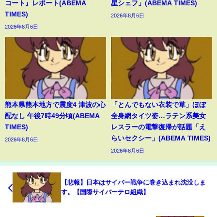
コート』レポート(ABEMA
星シェフ」(ABEMA TIMES)
TIMES)
2026年8月6日
2026年8月6日
熊本県熊本地方で震度4 津波の心
「とんでもない衣装で草」ほぼ
配なし 午後7時49分頃(ABEMA
全身網タイツ姿…ラテン系美女
TIMES)
レスラーの電撃復帰が話題「え
らいセクシー」(ABEMA TIMES)
2026年8月6日
2026年8月6日
【悲報】日本はサイバー戦争に巻き込まれ沈没しま
す。【国際サイバーテロ組織】