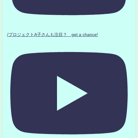
/プロジェクトA子さんも注目？ get a chance!