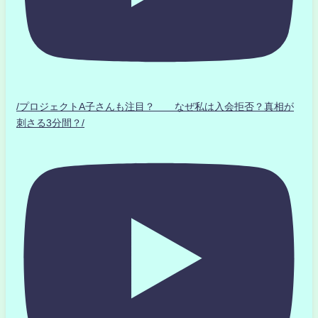
/プロジェクトA子さんも注目？ なぜ私は入会拒否？真相が
刺さる3分間？/