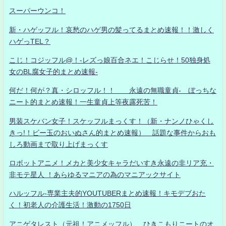
スーパーウンコ！
新・ハゲッフル！哀愁のハゲ男の髪ってるまとめ速報！！激しく
ハゲっTEL？
こじ！コジッフル@！-レズっ娘百合ネエ！こじらせ！50独身処
女のBL腐女子的まとめ速報-
何だ！何が？真・シロッフル！！ 永遠の無職童貞- ぼっちな
ニート的まとめ速報！一生童貞上等夜露死苦！
男装スケバン女子！スケッフルまっくす！（新・ナンノひゃくし
きっ!！ビー玉のおいぬさん的まとめ速報） 話題な事件からおも
しろ動画まで取り上げまっくす
ロボットアニメ！メカと美少女キャラだいすき永遠の非リア充・
非モテ星人 ！あらゆるマニアの為のマニアックサイト
ハルッフル-専業主夫的YOUTUBERまとめ速報！キモデブおた
く！初老人の介護生活！激動の1750日
アニゲタレスト（元祖！アニメッフル） ひきこもりニートのオ