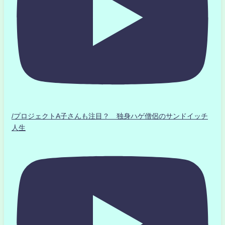
/プロジェクトA子さんも注目？ 独身ハゲ僧侶のサンドイッチ
人生