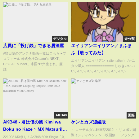
デジタル
未分類
店員に「投げ銭」できる居酒屋
エイリアンエイリアン／まふま
ふ【歌ってみた】
#窪田望のアンテナ動画一覧はこちら ■プ
ロフィール 株式会社Creator’s NEXT、
エイリアンエイリアン（alien alien） /ナユ
CEO & Founder。米国NY州生まれ。慶
タン星人 =============== しゅきいいい
應...
いいいいいいいいいいいいいいいい...
AKB48
国際
AKB48 - 君は僕の風 Kimi wa
ケンとカズ短編版
Boku no Kaze ~ MX Matsuri!
・ ロッテルダム映画祭2012 ・ リスボン国
際インディペンデント映画祭 ・ フランク
Coupling Request Hour 2022
221008 MX祭り！AKB48 60th Single「久