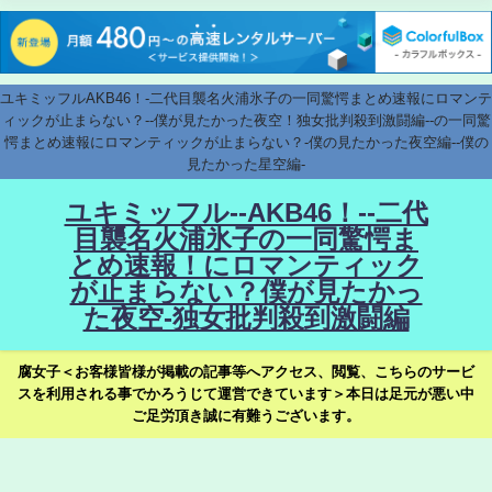
ユキミッフルAKB46！-二代目襲名火浦氷子の一同驚愕まとめ速報にロマンテ
ィックが止まらない？--僕が見たかった夜空！独女批判殺到激闘編--の一同驚
愕まとめ速報にロマンティックが止まらない？-僕の見たかった夜空編--僕の
見たかった星空編-
ユキミッフル--AKB46！--二代
目襲名火浦氷子の一同驚愕ま
とめ速報！にロマンティック
が止まらない？僕が見たかっ
た夜空-独女批判殺到激闘編
腐女子＜お客様皆様が掲載の記事等へアクセス、閲覧、こちらのサービ
スを利用される事でかろうじて運営できています＞本日は足元が悪い中
ご足労頂き誠に有難うございます。