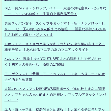
何だ！何が？真・シロッフル！！ 永遠の無職童貞- ぼっちな
ニート的まとめ速報！一生童貞上等夜露死苦！
男装スケバン女子！スケッフルまっくす！（新・ナンノひゃくし
きっ!！ビー玉のおいぬさん的まとめ速報） 話題な事件からおも
しろ動画まで取り上げまっくす
ロボットアニメ！メカと美少女キャラだいすき永遠の非リア充・
非モテ星人 ！あらゆるマニアの為のマニアックサイト
ハルッフル-専業主夫的YOUTUBERまとめ速報！キモデブおた
く！初老人の介護生活！激動の1750日
アニゲタレスト（元祖！アニメッフル） ひきこもりニートのオ
ナベ的まとめ速報
火浦のシネマッフル映画NEWS情報ポータブルの杜！オネエ管理
人オカマちゃんの鬼女的まとめ速報!オカマッフルアタックナンバ
ーハーフ
ユカ・ヨネッフル！初老的まとめ速報！！大帝イタチにラリアッ