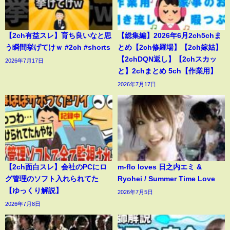
【2ch有益スレ】育ち良いなと思
【総集編】2026年6月2ch5chま
う瞬間挙げてけｗ #2ch #shorts
とめ【2ch修羅場】【2ch嫁姑】
【2chDQN返し】【2chスカッ
2026年7月17日
と】2chまとめ 5ch【作業用】
2026年7月17日
【2ch面白スレ】会社のPCにロ
m-flo loves 日之内エミ &
グ管理のソフト入れられてた
Ryohei / Summer Time Love
【ゆっくり解説】
2026年7月5日
2026年7月8日