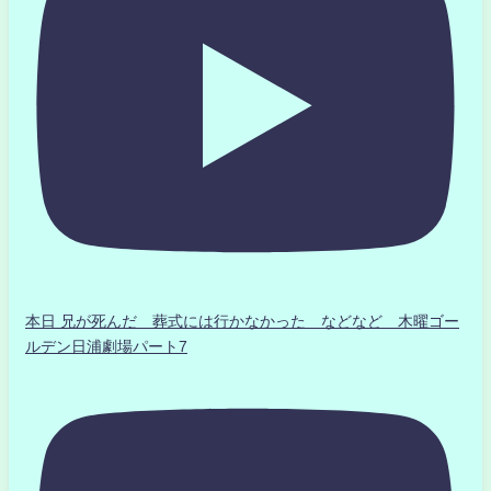
本日 兄が死んだ 葬式には行かなかった などなど 木曜ゴー
ルデン日浦劇場パート7