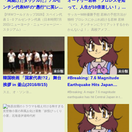
「馬鹿げたタックルだ」アルゼ
オードリー若林「プロレスを知
ンチン代表MFの“愚行”に英レジ
って、人生が10倍楽しい！」
ェンドが苦言！W杯決勝で退場…
【オードリーのラジオトーク・
【FIFAワールドカップ2026】スペイン代
サッカーW杯優勝予想 若林の予想方法が
表 1－0 アルゼンチン代表（日本時間7月
独特 プロレスにかぶれ続ける若林 若林
「本当に愚か」「チームに多大
オールナイトニッポン】
20日/ニューヨーク・ニュージャージー・
「いつ、ナンチャンにラリアットするかわ
な代償を」(ABEMA TIMES)
スタジアム） ...
かんないよ！」 高校アメフ...
未分類
未分類
韓国映画 「国家代表!?2」 舞台
#Breaking: 7.6 Magnitude
挨拶 in 釜山(2016/8/15)
Earthquake Hits Japan
Triggering Major Tsunami
スエ、オ・ソンヨ...
#Breaking: A major 7.6 magnitude
earthquake has hit Central Japan in t...
Warnings | 10 News First