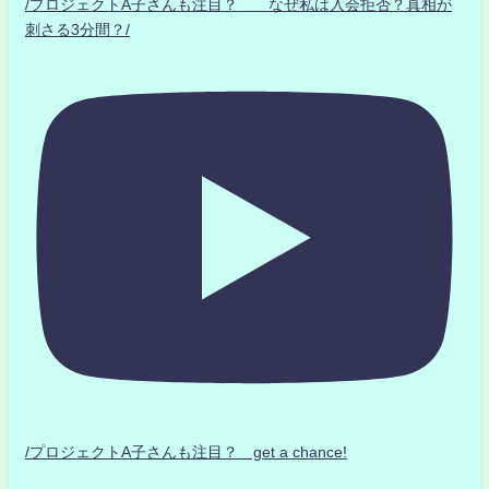
/プロジェクトA子さんも注目？ なぜ私は入会拒否？真相が
刺さる3分間？/
/プロジェクトA子さんも注目？ get a chance!