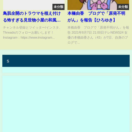
未分類
未分類
鳥肌全開のトラウマを植え付け
本橋由香 ブログで「原発不明
る怖すぎる見世物小屋の和風お
がん」を報告【ひろゆき】
化け屋敷「妖怪びっくり小屋」
チャンネル登録とツイッター/インスタ、
本橋由香 ブログで「原発不明がん」を報
Threadsのフォローお願いします！
告 2021年8月7日 21:00日テレNEWS24 女
北海道伊達時代村
Instagram：https://www.instagram...
優の本橋由香さん（43）が7日、自身のブ
ログで...
s