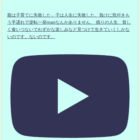
親は子育てに失敗した」子は人生に失敗した。負けに気付きも
う手遅れで逆転一発manなんかありません、 残りの人生、貧し
く食いつないでわずかな楽しみなど見つけて生きていくしかな
いのです。ないのです。