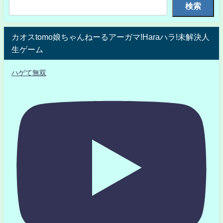
検索
カオスtomo娘ちゃんねーるアーガマ!Haraハラ!未解決人
生ゲーム
ハゲて無双