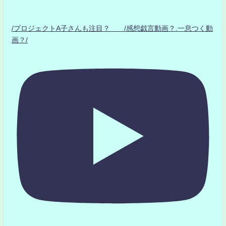
/プロジェクトA子さんも注目？ /感想戯言動画？.一息つく動
画？/