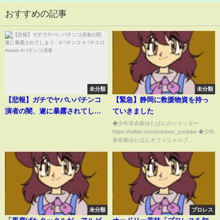
おすすめの記事
未分類
未分類
【悲報】ガチでヤバいパチンコ
【緊急】静岡に救援物資を持っ
演者の闇、遂に暴露されてしま
ていきました
う…#パチンコ #パチスロ
...
◆少年革命家ゆたぼんのツイッター
https://twitter.com/yutabon_youtube ◆少年
#shorts #パチンコ演者
革命家ゆたぼんオフィシャルブ...
未分類
プロレス