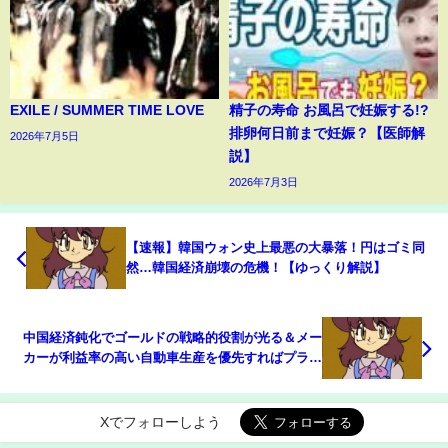
EXILE / SUMMER TIME LOVE
精子の寿命 お風呂で妊娠する!?
排卵何日前まで妊娠？【医師解
2026年7月5日
説】
2026年7月3日
【速報】韓国ウォン史上最悪の大暴落！円はゴミ同
然…韓国経済崩壊の危機！【ゆっくり解説】
中国経済鈍化でゴールドの戦略的役割が光る＆メー
カーが利益率の高い自動車生産を優先すればプラチ
ナに有利(21.10.4)#金/#白金/#商品先物/投資情報
@Gold-TV_net
Xでフォローしよう