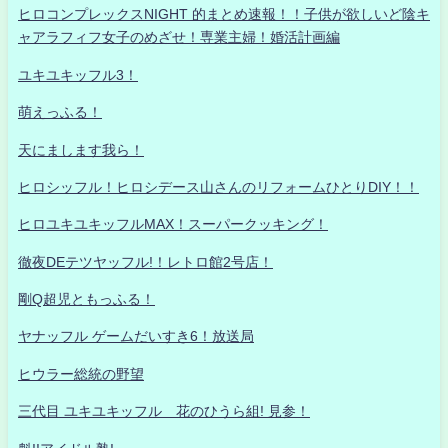
ヒロコンプレックスNIGHT 的まとめ速報！！子供が欲しいど陰キ
ャアラフィフ女子のめざせ！専業主婦！婚活計画編
ユキユキッフル3！
萌えっふる！
天にまします我ら！
ヒロシッフル！ヒロシデース山さんのリフォームひとりDIY！！
ヒロユキユキッフルMAX！スーパークッキング！
徹夜DEテツヤッフル!！レトロ館2号店！
剛Q超児ともっふる！
ヤナッフル ゲームだいすき6！放送局
ヒウラー総統の野望
三代目 ユキユキッフル 花のひうら組! 見参！