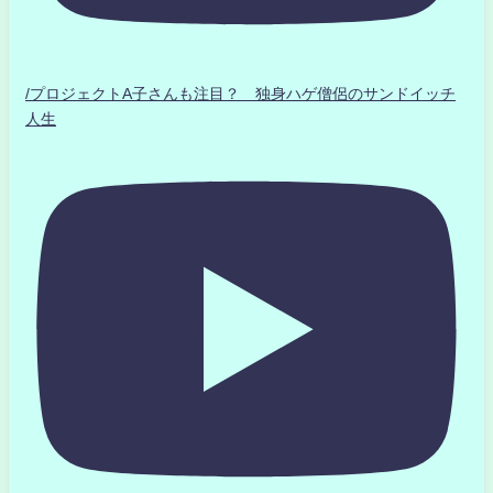
/プロジェクトA子さんも注目？ 独身ハゲ僧侶のサンドイッチ
人生