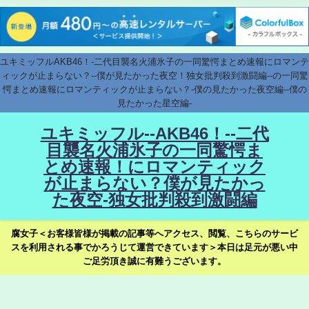
ユキミッフルAKB46！-二代目襲名火浦氷子の一同驚愕まとめ速報にロマンテ
ィックが止まらない？--僕が見たかった夜空！独女批判殺到激闘編--の一同驚
愕まとめ速報にロマンティックが止まらない？-僕の見たかった夜空編--僕の
見たかった星空編-
ユキミッフル--AKB46！--二代
目襲名火浦氷子の一同驚愕ま
とめ速報！にロマンティック
が止まらない？僕が見たかっ
た夜空-独女批判殺到激闘編
腐女子＜お客様皆様が掲載の記事等へアクセス、閲覧、こちらのサービ
スを利用される事でかろうじて運営できています＞本日は足元が悪い中
ご足労頂き誠に有難うございます。