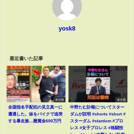
yosk8
最近書いた記事
未分類
未分類
全国指名手配犯の見立真一に
中野たむ訃報についてスター
遭遇した。妹をバイクで追突
ダムが説明 #shorts #short #
する暴走族…懸賞金600万円
スターダム #stardom #プロ
レス #女子プロレス #格闘技