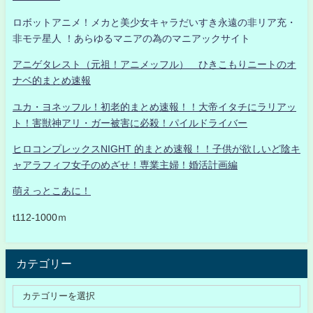
ロボットアニメ！メカと美少女キャラだいすき永遠の非リア充・
非モテ星人 ！あらゆるマニアの為のマニアックサイト
アニゲタレスト（元祖！アニメッフル） ひきこもりニートのオ
ナベ的まとめ速報
ユカ・ヨネッフル！初老的まとめ速報！！大帝イタチにラリアッ
ト！害獣神アリ・ガー被害に必殺！パイルドライバー
ヒロコンプレックスNIGHT 的まとめ速報！！子供が欲しいど陰キ
ャアラフィフ女子のめざせ！専業主婦！婚活計画編
萌えっとこあに！
t112-1000ｍ
カテゴリー