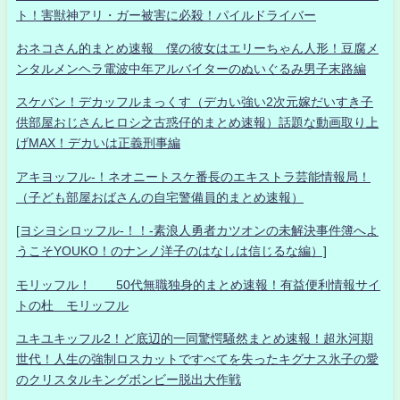
ト！害獣神アリ・ガー被害に必殺！パイルドライバー
おネコさん的まとめ速報 僕の彼女はエリーちゃん人形！豆腐メ
ンタルメンヘラ電波中年アルバイターのぬいぐるみ男子末路編
スケバン！デカッフルまっくす（デカい強い2次元嫁だいすき子
供部屋おじさんヒロシ之古惑仔的まとめ速報）話題な動画取り上
げMAX！デカいは正義刑事編
アキヨッフル-！ネオニートスケ番長のエキストラ芸能情報局！
（子ども部屋おばさんの自宅警備員的まとめ速報）
[ヨシヨシロッフル-！！-素浪人勇者カツオンの未解決事件簿へよ
うこそYOUKO！のナンノ洋子のはなしは信じるな編）]
モリッフル！ 50代無職独身的まとめ速報！有益便利情報サイ
トの杜 モリッフル
ユキユキッフル2！ど底辺的一同驚愕騒然まとめ速報！超氷河期
世代！人生の強制ロスカットですべてを失ったキグナス氷子の愛
のクリスタルキングボンビー脱出大作戦