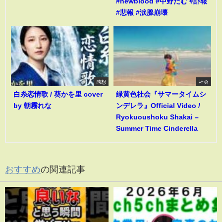
#newblood #中野たむ #訃報
#悲報 #涙腺崩壊
感想
社会
白糸恋情歌 / 葵かを里 cover
緑黄色社会『サマータイムシ
by 朝霧れな
ンデレラ』Official Video /
Ryokuoushoku Shakai –
Summer Time Cinderella
おすすめ
の関連記事