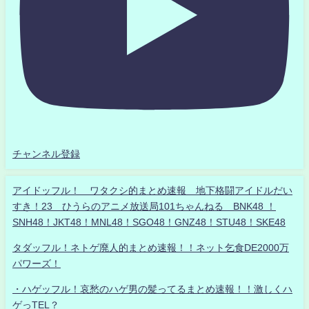
チャンネル登録
アイドッフル！ ワタクシ的まとめ速報 地下格闘アイドルだい
すき！23 ひうらのアニメ放送局101ちゃんねる BNK48 ！
SNH48！JKT48！MNL48！SGO48！GNZ48！STU48！SKE48
タダッフル！ネトゲ廃人的まとめ速報！！ネット乞食DE2000万
パワーズ！
・ハゲッフル！哀愁のハゲ男の髪ってるまとめ速報！！激しくハ
ゲっTEL？