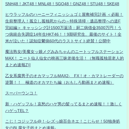
SNH48！JKT48！MNL48！SGO48！GNZ48！STU48！SKE48
ヒウラッフルのハーニーフィニッシュゴミ屋敷補完計画 ＜必殺！
生前整理人！孤立し孤独死からの～特殊清掃・遺品整理への道F
完結編＞ キャッシング計1500万返済：厨二病借金3500万円！う
つ病統合失調症14年生HKT46！！9期研究生、最後のサイト！全
米が泣いた！認知症鬱病60代のラストサイト絶賛！公開中
魔法熟女/美魔女ッ娘メグみみちゃんのニートッフルステーション
MAX！ ニート仙人仙女の映画三昧老後生活！（無職孤独居老人的
まとめ速報Z)]
乙女系腐男子のオカマッフルMAX2- FX！オ・カマトレーダーの
逆襲！！ 極道のオカマたち編（おもしろ動画まとめ速報）
スーパーウンコ！
新・ハゲッフル！哀愁のハゲ男の髪ってるまとめ速報！！激しく
ハゲっTEL？
こじ！コジッフル@！-レズっ娘百合ネエ！こじらせ！50独身処
女のBL腐女子的まとめ速報-