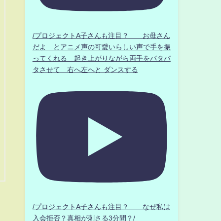
/プロジェクトA子さんも注目？ お母さん
だよ とアニメ声の可愛いらしい声で手を振
ってくれる 起き上がりながら両手をパタパ
タさせて 右へ左へと ダンスする
/プロジェクトA子さんも注目？ なぜ私は
入会拒否？真相が刺さる3分間？/