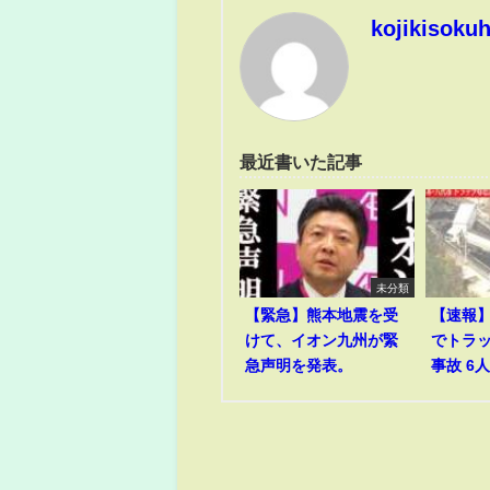
kojikisoku
最近書いた記事
未分類
【緊急】熊本地震を受
【速報
けて、イオン九州が緊
でトラ
急声明を発表。
事故 6