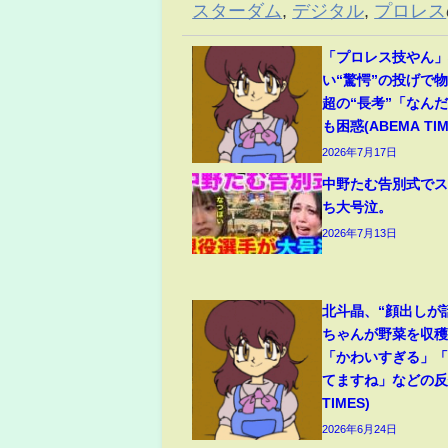
スターダム
,
デジタル
,
プロレス
「プロレス技やん
い“驚愕”の投げで
超の“長考”「なん
も困惑(ABEMA TIM
2026年7月17日
中野たむ告別式で
ち大号泣。
2026年7月13日
北斗晶、“顔出しが
ちゃんが野菜を収
「かわいすぎる」
てますね」などの反響
TIMES)
2026年6月24日