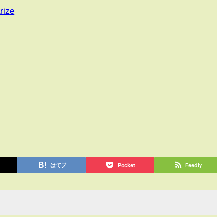
rize
はてブ
Pocket
Feedly