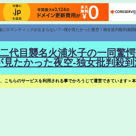
速報にロマンティックが止まらない？--僕が見たかった夜空！独女批判殺到激闘
！--二代目襲名火浦氷子の一同
見たかった夜空-独女批判殺到
、こちらのサービスを利用される事でかろうじて運営できています＞本