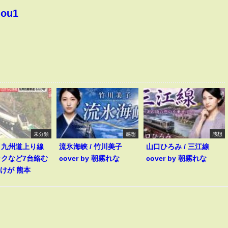
hou1
未分類
感想
感想
】九州道上り線
流氷海峡 / 竹川美子
山口ひろみ / 三江線
ックなど7台絡む
cover by 朝霧れな
cover by 朝霧れな
人けが 熊本