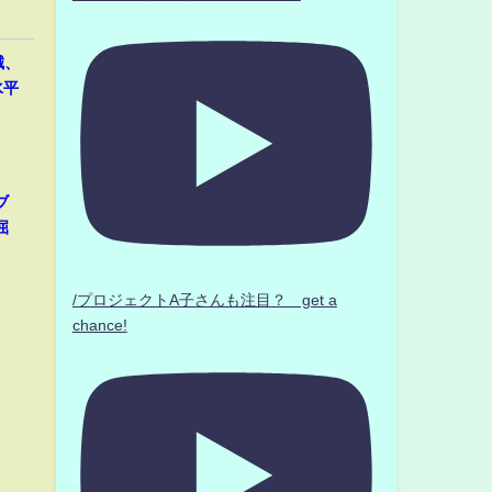
誠、
水平
ブ
屈
/プロジェクトA子さんも注目？ get a
chance!