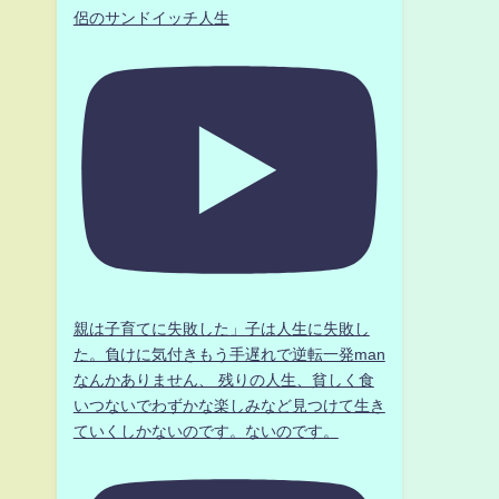
侶のサンドイッチ人生
親は子育てに失敗した」子は人生に失敗し
た。負けに気付きもう手遅れで逆転一発man
なんかありません、 残りの人生、貧しく食
いつないでわずかな楽しみなど見つけて生き
ていくしかないのです。ないのです。