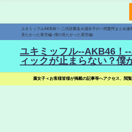
ユキミッフルAKB46！-二代目襲名火浦氷子の一同驚愕まとめ
見たかった夜空編--僕の見たかった星空編-
ユキミッフル--AKB46
ィックが止まらない？僕が
腐女子＜お客様皆様が掲載の記事等へアクセス、閲覧