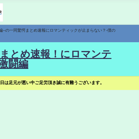
編--の一同驚愕まとめ速報にロマンティックが止まらない？-僕の
驚愕まとめ速報！にロマンテ
激闘編
日は足元が悪い中ご足労頂き誠に有難うございます。