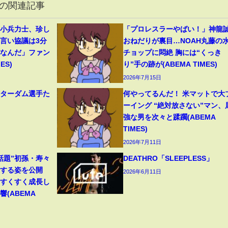
の関連記事
」小兵力士、珍し
「プロレスラーやばい！」神龍
物言い協議は3分
おねだりが裏目…NOAH丸藤の
だなんだ」ファン
チョップに悶絶 胸には“くっき
ES)
り”手の跡が(ABEMA TIMES)
2026年7月15日
スターダム選手た
何やってるんだ！ 米マットで大
ーイング “絶対放さない”マン、
強な男を次々と蹂躙(ABEMA
TIMES)
2026年7月11日
話題”初孫・寿々
DEATHRO「SLEEPLESS」
穫する姿を公開
2026年6月11日
「すくすく成長し
(ABEMA