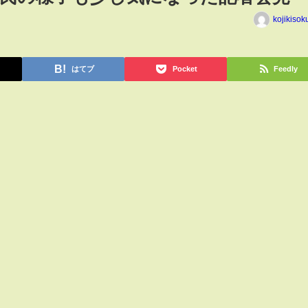
kojikiso
はてブ
Pocket
Feedly