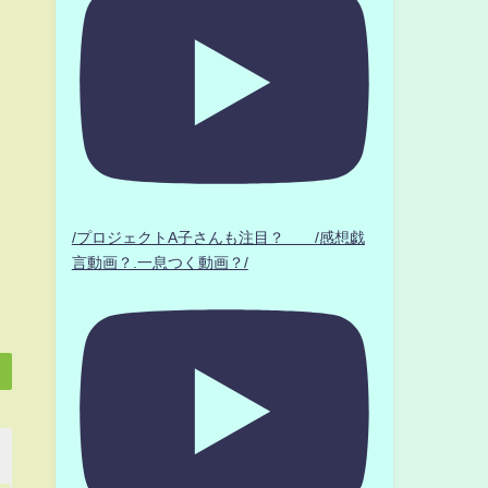
/プロジェクトA子さんも注目？ /感想戯
言動画？.一息つく動画？/