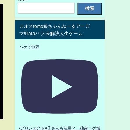
検索
カオスtomo娘ちゃんねーるアーガ
マ!Haraハラ!未解決人生ゲーム
ハゲて無双
/プロジェクトA子さんも注目？ 独身ハゲ僧