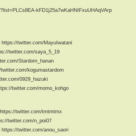
list?list=PLCs8EA-kFD1j25a7wKaHNIFxuUHAqVArp
://twitter.com/MayuIwatani
twitter.com/saya_5_19
r.com/Stardom_hanan
tter.com/kogumastardom
er.com/0929_hazuki
//twitter.com/momo_kohgo
//twitter.com/tmtmtmx
twitter.com/n_poi07
//twitter.com/anou_saori