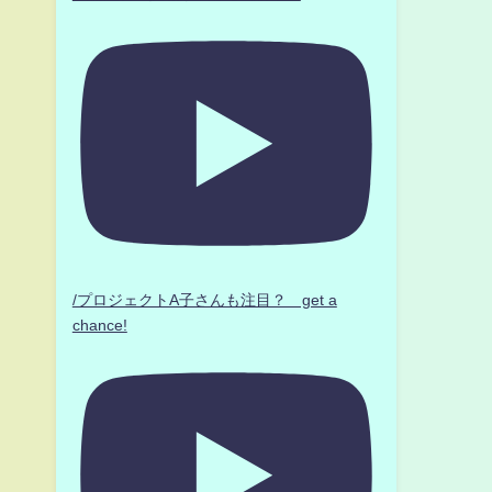
/プロジェクトA子さんも注目？ get a
chance!