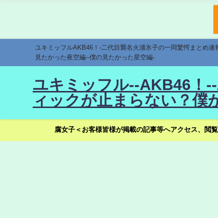
ユキミッフルAKB46！-二代目襲名火浦氷子の一同驚愕まとめ
見たかった夜空編--僕の見たかった星空編-
ユキミッフル--AKB46
ィックが止まらない？僕が
腐女子＜お客様皆様が掲載の記事等へアクセス、閲覧