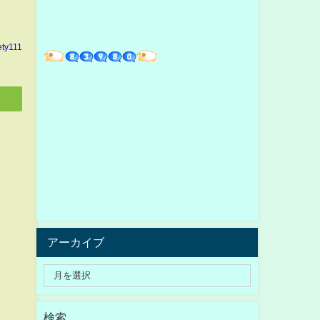
ety111
アーカイブ
検索