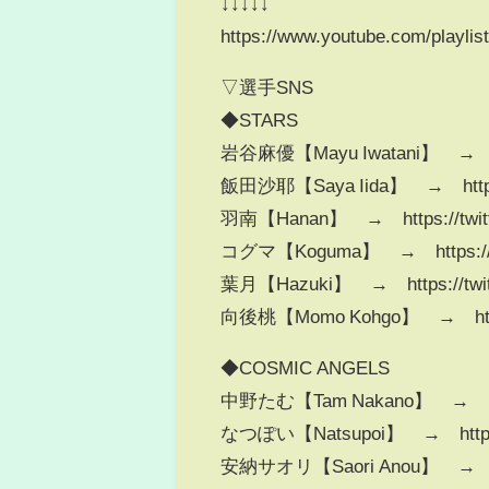
↓↓↓↓↓
https://www.youtube.com/play
▽選手SNS
◆STARS
岩谷麻優【Mayu Iwatani】 → https
飯田沙耶【Saya Iida】 → https://
羽南【Hanan】 → https://twitte
コグマ【Koguma】 → https://twi
葉月【Hazuki】 → https://twitt
向後桃【Momo Kohgo】 → https:
◆COSMIC ANGELS
中野たむ【Tam Nakano】 → https:
なつぽい【Natsupoi】 → https://
安納サオリ【Saori Anou】 → https: