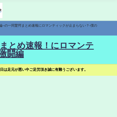
編--の一同驚愕まとめ速報にロマンティックが止まらない？-僕の
驚愕まとめ速報！にロマンテ
激闘編
日は足元が悪い中ご足労頂き誠に有難うございます。