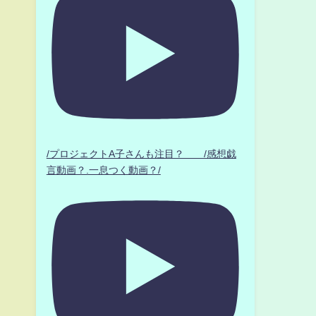
/プロジェクトA子さんも注目？ /感想戯
言動画？.一息つく動画？/