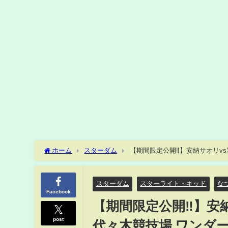
ホーム
スターダム
【期間限定公開‼️】安納サオリvs
合【STARDOM】
スターダム
スターライト・キッド
な
Facebook
【期間限定公開‼️】安納
post
代々木競技場 ワンダ