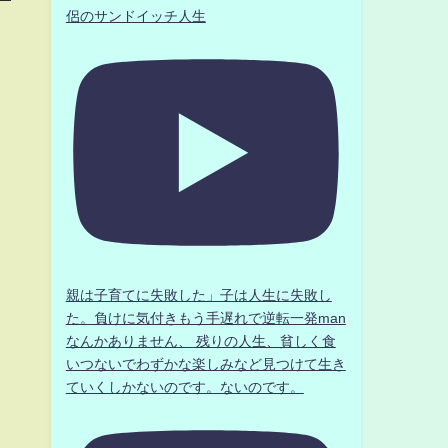
侶のサンドイッチ人生
親は子育てに失敗した」子は人生に失敗し
た。負けに気付きもう手遅れで逆転一発man
なんかありません、 残りの人生、貧しく食
いつないでわずかな楽しみなど見つけて生き
ていくしかないのです。ないのです。