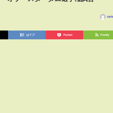
vari
はてブ
Pocket
Feedly