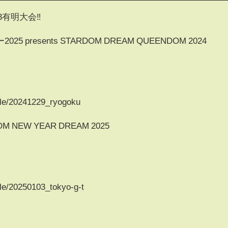
3有明大会‼️
resents STARDOM DREAM QUEENDOM 2024
ule/20241229_ryogoku
OM NEW YEAR DREAM 2025
）
le/20250103_tokyo-g-t