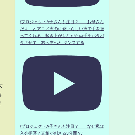
/プロジェクトA子さんも注目？ お母さん
だよ とアニメ声の可愛いらしい声で手を振
ってくれる 起き上がりながら両手をパタパ
タさせて 右へ左へと ダンスする
女
谷
輝
/プロジェクトA子さんも注目？ なぜ私は
入会拒否？真相が刺さる3分間？/