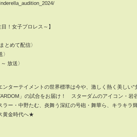
nderella_audition_2024/
世界が注目！女子プロレス～】
〉
末水曜 まとめて配信〉
送〉
０～ 放送〉
エンターテイメントの世界標準は今や、激しく熱く美しい“
TARDOM」の試合をお届け！ スターダムのアイコン・岩
スラー・中野たむ、炎舞う深紅の号砲・舞華ら、キラキラ
ス黄金時代へ★