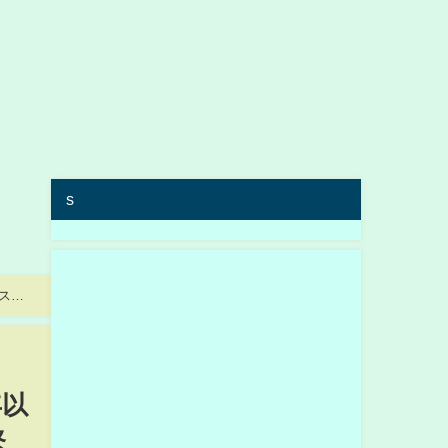
s
゙スよ
年以
緊