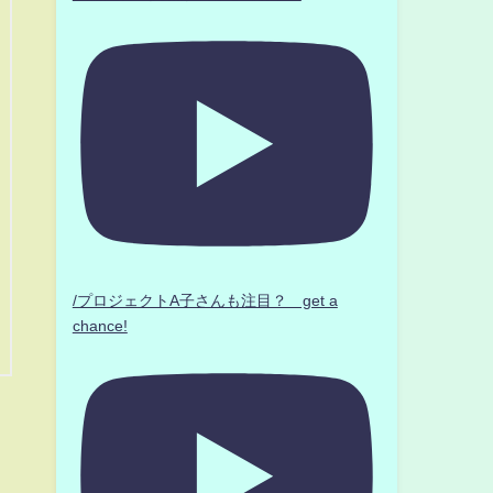
/プロジェクトA子さんも注目？ get a
chance!