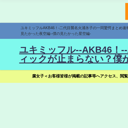
ユキミッフルAKB46！-二代目襲名火浦氷子の一同驚愕まとめ
見たかった夜空編--僕の見たかった星空編-
ユキミッフル--AKB46
ィックが止まらない？僕が
腐女子＜お客様皆様が掲載の記事等へアクセス、閲覧