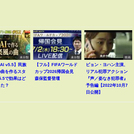
未分類
未分類
映画
AI v5.5】民族
【フル】FIFAワールド
ピョン・ヨハン主演、
の曲を作るスタ
カップ2026帰国会見
リアル犯罪アクション
5.5で効果はど
森保監督登壇
『声／姿なき犯罪者』
った？
予告編【2022年10月7
日公開】