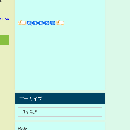
in115o
アーカイブ
検索