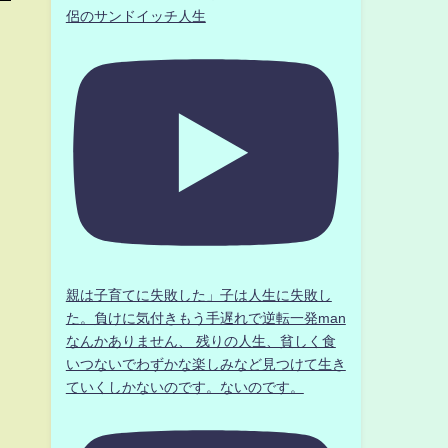
侶のサンドイッチ人生
親は子育てに失敗した」子は人生に失敗し
た。負けに気付きもう手遅れで逆転一発man
なんかありません、 残りの人生、貧しく食
いつないでわずかな楽しみなど見つけて生き
ていくしかないのです。ないのです。