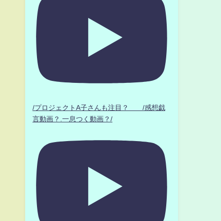
/プロジェクトA子さんも注目？ /感想戯
言動画？.一息つく動画？/