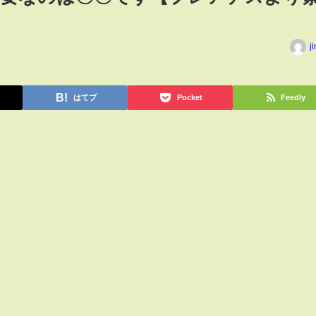
j
はてブ
Pocket
Feedly