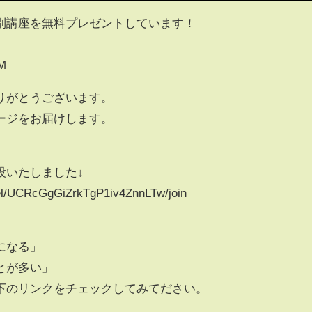
別講座を無料プレゼントしています！
yM
りがとうございます。
ージをお届けします。
設いたしました↓
el/UCRcGgGiZrkTgP1iv4ZnnLTw/join
になる」
とが多い」
下のリンクをチェックしてみてださい。