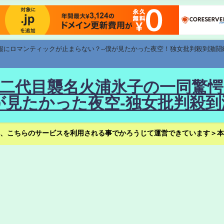
速報にロマンティックが止まらない？--僕が見たかった夜空！独女批判殺到激闘
！--二代目襲名火浦氷子の一同
見たかった夜空-独女批判殺到
、こちらのサービスを利用される事でかろうじて運営できています＞本