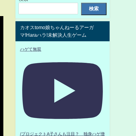
検索
カオスtomo娘ちゃんねーるアーガ
マ!Haraハラ!未解決人生ゲーム
ハゲて無双
/プロジェクトA子さんも注目？ 独身ハゲ僧