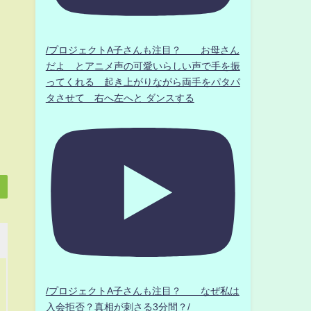
/プロジェクトA子さんも注目？ お母さん
だよ とアニメ声の可愛いらしい声で手を振
ってくれる 起き上がりながら両手をパタパ
タさせて 右へ左へと ダンスする
/プロジェクトA子さんも注目？ なぜ私は
入会拒否？真相が刺さる3分間？/