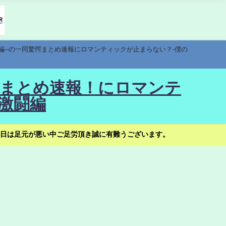
編--の一同驚愕まとめ速報にロマンティックが止まらない？-僕の
驚愕まとめ速報！にロマンテ
激闘編
日は足元が悪い中ご足労頂き誠に有難うございます。