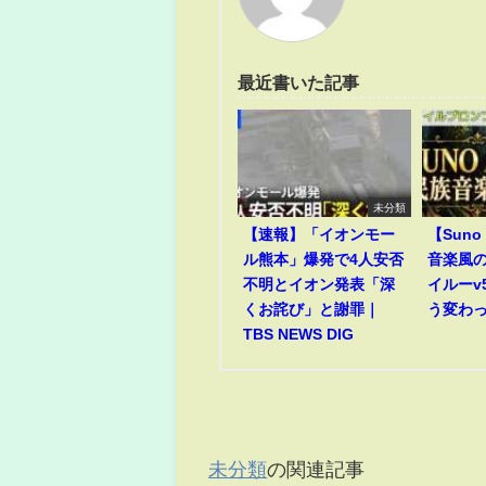
最近書いた記事
未分類
【速報】「イオンモー
【Suno 
ル熊本」爆発で4人安否
音楽風
不明とイオン発表「深
イルーv
くお詫び」と謝罪｜
う変わ
TBS NEWS DIG
未分類
の関連記事