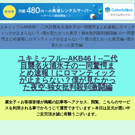
ユキミッフルAKB46！-二代目襲名火浦氷子の一同驚愕まとめ速報にロマンテ
ィックが止まらない？--僕が見たかった夜空！独女批判殺到激闘編--の一同驚
愕まとめ速報にロマンティックが止まらない？-僕の見たかった夜空編--僕の
見たかった星空編-
ユキミッフル--AKB46！--二代
目襲名火浦氷子の一同驚愕ま
とめ速報！にロマンティック
が止まらない？僕が見たかっ
た夜空-独女批判殺到激闘編
腐女子＜お客様皆様が掲載の記事等へアクセス、閲覧、こちらのサービ
スを利用される事でかろうじて運営できています＞本日は足元が悪い中
ご足労頂き誠に有難うございます。