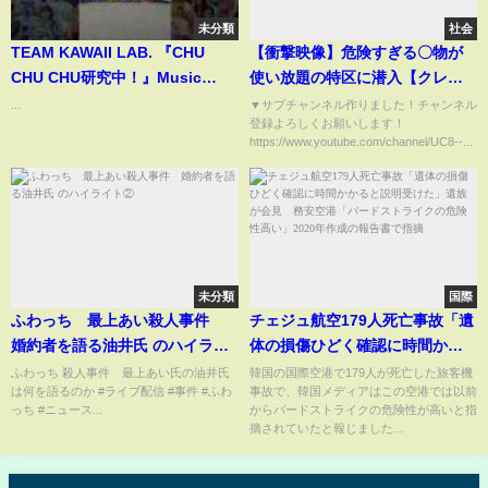
未分類
社会
TEAM KAWAII LAB. 『CHU
【衝撃映像】危険すぎる〇物が
CHU CHU研究中！』Music
使い放題の特区に潜入【クレイ
Video公開🌈✨ #KAWAIILAB #カ
ジージャーニーのショック再
...
▼サブチャンネル作りました！チャンネル
登録よろしくお願いします！
ワラボ
び】
https://www.youtube.com/channel/UC8--...
未分類
国際
ふわっち 最上あい殺人事件
チェジュ航空179人死亡事故「遺
婚約者を語る油井氏 のハイライ
体の損傷ひどく確認に時間かか
ト②
ると説明受けた」遺族が会見
ふわっち 殺人事件 最上あい氏の油井氏
韓国の国際空港で179人が死亡した旅客機
は何を語るのか #ライブ配信 #事件 #ふわ
事故で、韓国メディアはこの空港では以前
務安空港「バードストライクの
っち #ニュース...
からバードストライクの危険性が高いと指
危険性高い」2020年作成の報告
摘されていたと報じました...
書で指摘