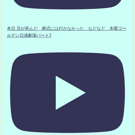
本日 兄が死んだ 葬式には行かなかった などなど 木曜ゴー
ルデン日浦劇場パート7