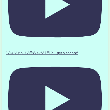
/プロジェクトA子さんも注目？ get a chance!