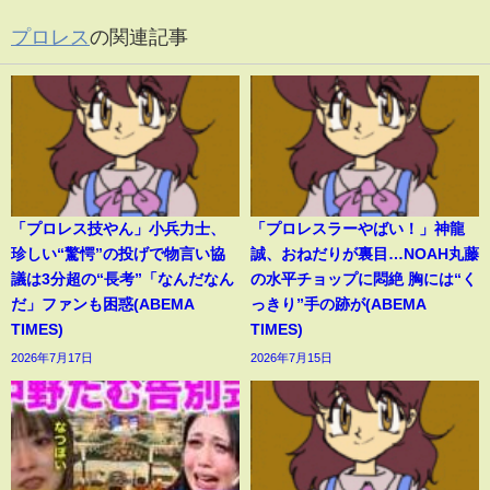
プロレス
の関連記事
「プロレス技やん」小兵力士、
「プロレスラーやばい！」神龍
珍しい“驚愕”の投げで物言い協
誠、おねだりが裏目…NOAH丸藤
議は3分超の“長考”「なんだなん
の水平チョップに悶絶 胸には“く
だ」ファンも困惑(ABEMA
っきり”手の跡が(ABEMA
TIMES)
TIMES)
2026年7月17日
2026年7月15日