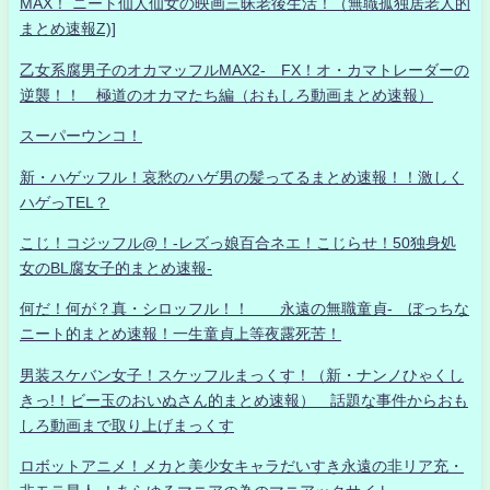
MAX！ ニート仙人仙女の映画三昧老後生活！（無職孤独居老人的
まとめ速報Z)]
乙女系腐男子のオカマッフルMAX2- FX！オ・カマトレーダーの
逆襲！！ 極道のオカマたち編（おもしろ動画まとめ速報）
スーパーウンコ！
新・ハゲッフル！哀愁のハゲ男の髪ってるまとめ速報！！激しく
ハゲっTEL？
こじ！コジッフル@！-レズっ娘百合ネエ！こじらせ！50独身処
女のBL腐女子的まとめ速報-
何だ！何が？真・シロッフル！！ 永遠の無職童貞- ぼっちな
ニート的まとめ速報！一生童貞上等夜露死苦！
男装スケバン女子！スケッフルまっくす！（新・ナンノひゃくし
きっ!！ビー玉のおいぬさん的まとめ速報） 話題な事件からおも
しろ動画まで取り上げまっくす
ロボットアニメ！メカと美少女キャラだいすき永遠の非リア充・