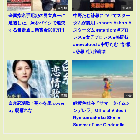
未分類
未分類
全国指名手配犯の見立真一に
中野たむ訃報についてスター
遭遇した。妹をバイクで追突
ダムが説明 #shorts #short #
する暴走族…懸賞金600万円
スターダム #stardom #プロ
レス #女子プロレス #格闘技
#newblood #中野たむ #訃報
#悲報 #涙腺崩壊
感想
社会
白糸恋情歌 / 葵かを里 cover
緑黄色社会『サマータイムシ
by 朝霧れな
ンデレラ』Official Video /
Ryokuoushoku Shakai –
Summer Time Cinderella