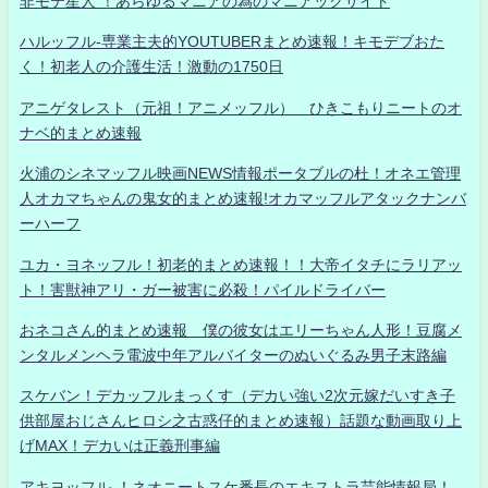
非モテ星人 ！あらゆるマニアの為のマニアックサイト
ハルッフル-専業主夫的YOUTUBERまとめ速報！キモデブおた
く！初老人の介護生活！激動の1750日
アニゲタレスト（元祖！アニメッフル） ひきこもりニートのオ
ナベ的まとめ速報
火浦のシネマッフル映画NEWS情報ポータブルの杜！オネエ管理
人オカマちゃんの鬼女的まとめ速報!オカマッフルアタックナンバ
ーハーフ
ユカ・ヨネッフル！初老的まとめ速報！！大帝イタチにラリアッ
ト！害獣神アリ・ガー被害に必殺！パイルドライバー
おネコさん的まとめ速報 僕の彼女はエリーちゃん人形！豆腐メ
ンタルメンヘラ電波中年アルバイターのぬいぐるみ男子末路編
スケバン！デカッフルまっくす（デカい強い2次元嫁だいすき子
供部屋おじさんヒロシ之古惑仔的まとめ速報）話題な動画取り上
げMAX！デカいは正義刑事編
アキヨッフル-！ネオニートスケ番長のエキストラ芸能情報局！