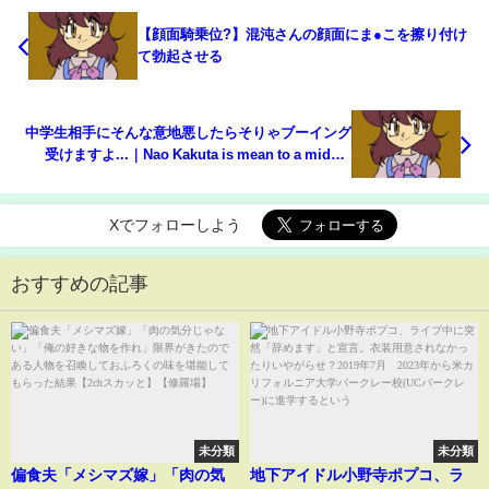
【顔面騎乗位?】混沌さんの顔面にま●こを擦り付け
て勃起させる
中学生相手にそんな意地悪したらそりゃブーイング
受けますよ...｜Nao Kakuta is mean to a middle
schooler.
Xでフォローしよう
おすすめの記事
未分類
未分類
偏食夫「メシマズ嫁」「肉の気
地下アイドル小野寺ポプコ、ラ