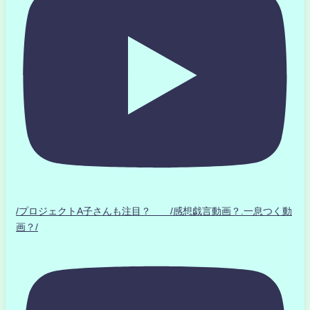
/プロジェクトA子さんも注目？ /感想戯言動画？.一息つく動
画？/