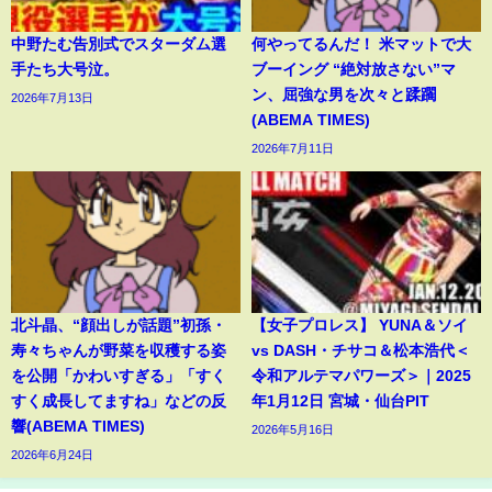
中野たむ告別式でスターダム選
何やってるんだ！ 米マットで大
手たち大号泣。
ブーイング “絶対放さない”マ
ン、屈強な男を次々と蹂躙
2026年7月13日
(ABEMA TIMES)
2026年7月11日
北斗晶、“顔出しが話題”初孫・
【女子プロレス】 YUNA＆ソイ
寿々ちゃんが野菜を収穫する姿
vs DASH・チサコ＆松本浩代＜
を公開「かわいすぎる」「すく
令和アルテマパワーズ＞｜2025
すく成長してますね」などの反
年1月12日 宮城・仙台PIT
響(ABEMA TIMES)
2026年5月16日
2026年6月24日