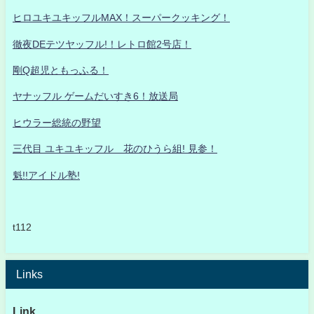
ヒロユキユキッフルMAX！スーパークッキング！
徹夜DEテツヤッフル!！レトロ館2号店！
剛Q超児ともっふる！
ヤナッフル ゲームだいすき6！放送局
ヒウラー総統の野望
三代目 ユキユキッフル 花のひうら組! 見参！
魁!!アイドル塾!
t112
Links
Link