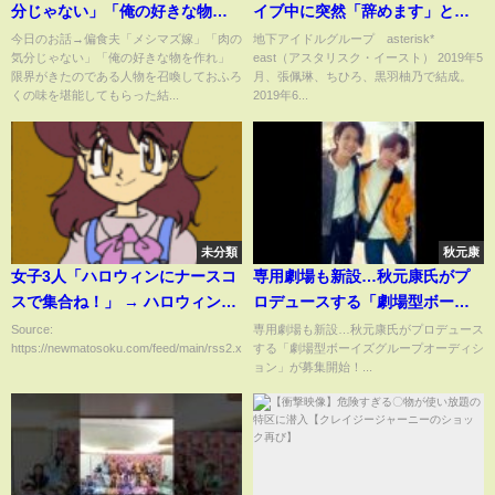
分じゃない」「俺の好きな物を
イブ中に突然「辞めます」と宣
作れ」限界がきたのである人物
言。衣装用意されなかったりい
今日のお話→偏食夫「メシマズ嫁」「肉の
地下アイドルグループ asterisk*
気分じゃない」「俺の好きな物を作れ」
east（アスタリスク・イースト） 2019年5
を召喚しておふろくの味を堪能
やがらせ？2019年7月 2023年
限界がきたのである人物を召喚しておふろ
月、張佩琳、ちひろ、黒羽柚乃で結成。
してもらった結果【2chスカッ
から米カリフォルニア大学バー
くの味を堪能してもらった結...
2019年6...
と】【修羅場】
クレー校(UCバークレー)に進学
するという
未分類
秋元康
女子3人「ハロウィンにナースコ
専用劇場も新設…秋元康氏がプ
スで集合ね！」 → ハロウィン当
ロデュースする「劇場型ボーイ
日、一人だけヤバすぎるコスで
ズグループオーディション」が
Source:
専用劇場も新設…秋元康氏がプロデュース
https://newmatosoku.com/feed/main/rss2.xml...
する「劇場型ボーイズグループオーディシ
来て25万いいねｗｗｗｗｗ
募集開始！
ョン」が募集開始！...