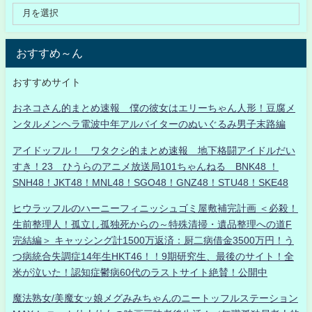
おすすめ～ん
おすすめサイト
おネコさん的まとめ速報 僕の彼女はエリーちゃん人形！豆腐メ
ンタルメンヘラ電波中年アルバイターのぬいぐるみ男子末路編
アイドッフル！ ワタクシ的まとめ速報 地下格闘アイドルだい
すき！23 ひうらのアニメ放送局101ちゃんねる BNK48 ！
SNH48！JKT48！MNL48！SGO48！GNZ48！STU48！SKE48
ヒウラッフルのハーニーフィニッシュゴミ屋敷補完計画 ＜必殺！
生前整理人！孤立し孤独死からの～特殊清掃・遺品整理への道F
完結編＞ キャッシング計1500万返済：厨二病借金3500万円！う
つ病統合失調症14年生HKT46！！9期研究生、最後のサイト！全
米が泣いた！認知症鬱病60代のラストサイト絶賛！公開中
魔法熟女/美魔女ッ娘メグみみちゃんのニートッフルステーション