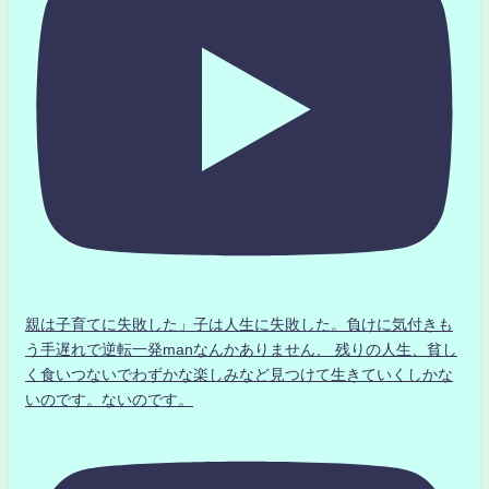
親は子育てに失敗した」子は人生に失敗した。負けに気付きも
う手遅れで逆転一発manなんかありません、 残りの人生、貧し
く食いつないでわずかな楽しみなど見つけて生きていくしかな
いのです。ないのです。