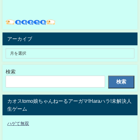
アーカイブ
検索
検索
カオスtomo娘ちゃんねーるアーガマ!Haraハラ!未解決人
生ゲーム
ハゲて無双