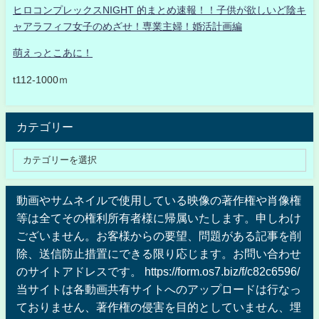
ヒロコンプレックスNIGHT 的まとめ速報！！子供が欲しいど陰キ
ャアラフィフ女子のめざせ！専業主婦！婚活計画編
萌えっとこあに！
t112-1000ｍ
カテゴリー
動画やサムネイルで使用している映像の著作権や肖像権
等は全てその権利所有者様に帰属いたします。申しわけ
ございません。お客様からの要望、問題がある記事を削
除、送信防止措置にできる限り応じます。お問い合わせ
のサイトアドレスです。 https://form.os7.biz/f/c82c6596/
当サイトは各動画共有サイトへのアップロードは行なっ
ておりません、著作権の侵害を目的としていません、埋