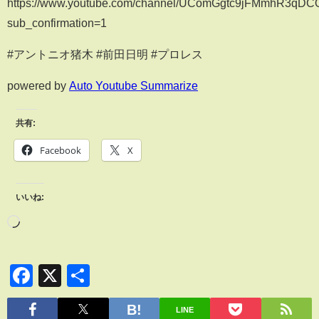
https://www.youtube.com/channel/UComGgtc9jFMmhR3qD
sub_confirmation=1
#アントニオ猪木 #前田日明 #プロレス
powered by
Auto Youtube Summarize
共有:
Facebook
X
いいね:
Facebook
X
共
有
LINE