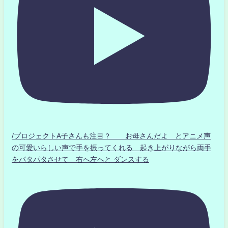
/プロジェクトA子さんも注目？ お母さんだよ とアニメ声
の可愛いらしい声で手を振ってくれる 起き上がりながら両手
をパタパタさせて 右へ左へと ダンスする