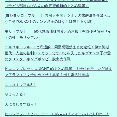
（子ども部屋おばさんの自宅警備員的まとめ速報）
[ヨシヨシロッフル-！！-素浪人勇者カツオンの未解決事件簿へよ
うこそYOUKO！のナンノ洋子のはなしは信じるな編）]
モリッフル！ 50代無職独身的まとめ速報！有益便利情報サイ
トの杜 モリッフル
ユキユキッフル2！ど底辺的一同驚愕騒然まとめ速報！超氷河期
世代！人生の強制ロスカットですべてを失ったキグナス氷子の愛
のクリスタルキングボンビー脱出大作戦
ヒロコンプレックスNIGHT 的まとめ速報！！子供が欲しいど陰キ
ャアラフィフ女子のめざせ！専業主婦！婚活計画編
ユキユキッフル3！
萌えっふる！
天にまします我ら！
ヒロシッフル！ヒロシデース山さんのリフォームひとりDIY！！