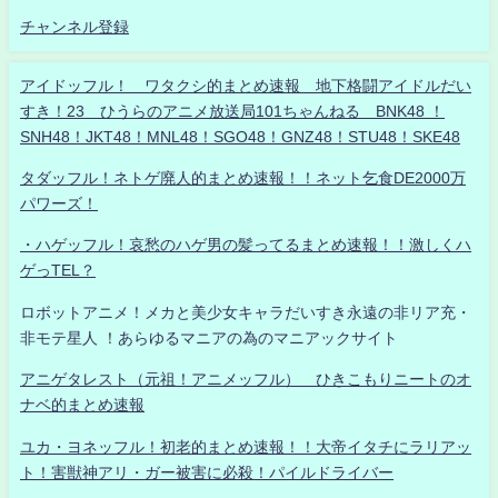
チャンネル登録
アイドッフル！ ワタクシ的まとめ速報 地下格闘アイドルだい
すき！23 ひうらのアニメ放送局101ちゃんねる BNK48 ！
SNH48！JKT48！MNL48！SGO48！GNZ48！STU48！SKE48
タダッフル！ネトゲ廃人的まとめ速報！！ネット乞食DE2000万
パワーズ！
・ハゲッフル！哀愁のハゲ男の髪ってるまとめ速報！！激しくハ
ゲっTEL？
ロボットアニメ！メカと美少女キャラだいすき永遠の非リア充・
非モテ星人 ！あらゆるマニアの為のマニアックサイト
アニゲタレスト（元祖！アニメッフル） ひきこもりニートのオ
ナベ的まとめ速報
ユカ・ヨネッフル！初老的まとめ速報！！大帝イタチにラリアッ
ト！害獣神アリ・ガー被害に必殺！パイルドライバー