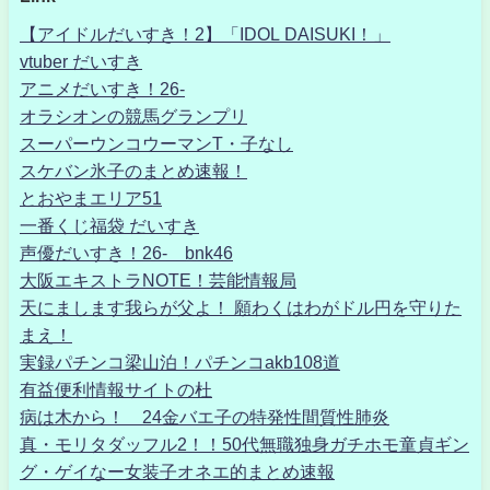
【アイドルだいすき！2】「IDOL DAISUKI！」
vtuber だいすき
アニメだいすき！26-
オラシオンの競馬グランプリ
スーパーウンコウーマンT・子なし
スケバン氷子のまとめ速報！
とおやまエリア51
一番くじ福袋 だいすき
声優だいすき！26- bnk46
大阪エキストラNOTE！芸能情報局
天にまします我らが父よ！ 願わくはわがドル円を守りた
まえ！
実録パチンコ梁山泊！パチンコakb108道
有益便利情報サイトの杜
病は木から！ 24金バエ子の特発性間質性肺炎
真・モリタダッフル2！！50代無職独身ガチホモ童貞ギン
グ・ゲイなー女装子オネエ的まとめ速報