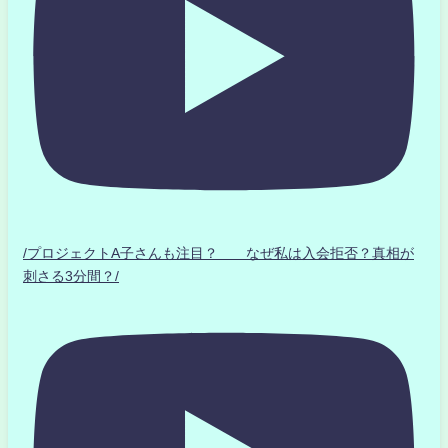
/プロジェクトA子さんも注目？ なぜ私は入会拒否？真相が
刺さる3分間？/