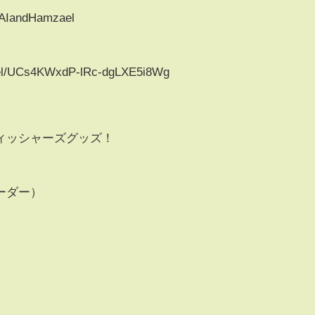
SAIandHamzael
nel/UCs4KWxdP-lRc-dgLXE5i8Wg
ィッシャーズグッズ！
リーダー）