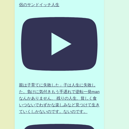
侶のサンドイッチ人生
親は子育てに失敗した」子は人生に失敗し
た。負けに気付きもう手遅れで逆転一発man
なんかありません、 残りの人生、貧しく食
いつないでわずかな楽しみなど見つけて生き
ていくしかないのです。ないのです。