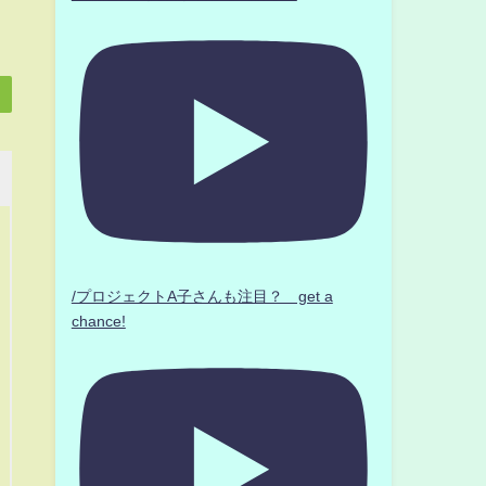
/プロジェクトA子さんも注目？ get a
chance!