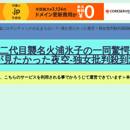
速報にロマンティックが止まらない？--僕が見たかった夜空！独女批判殺到激闘
！--二代目襲名火浦氷子の一同
見たかった夜空-独女批判殺到
、こちらのサービスを利用される事でかろうじて運営できています＞本