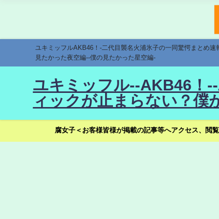
ユキミッフルAKB46！-二代目襲名火浦氷子の一同驚愕まとめ
見たかった夜空編--僕の見たかった星空編-
ユキミッフル--AKB46
ィックが止まらない？僕が
腐女子＜お客様皆様が掲載の記事等へアクセス、閲覧