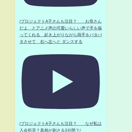
/プロジェクトA子さんも注目？ お母さん
だよ とアニメ声の可愛いらしい声で手を振
ってくれる 起き上がりながら両手をパタパ
タさせて 右へ左へと ダンスする
/プロジェクトA子さんも注目？ なぜ私は
入会拒否？真相が刺さる3分間？/