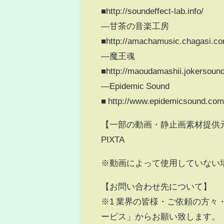
■http://soundeffect-lab.info/
―甘茶の音楽工房
■http://amachamusic.chagasi.co
―魔王魂
■http://maoudamashii.jokersoun
―Epidemic Sound
■ http://www.epidemicsound.co
【一部の動画・静止画素材提供
PIXTA
※動画によって使用していない
【お問い合わせ先について】
※1 業界の皆様・ご依頼の方々
ービス」からお願い致します。