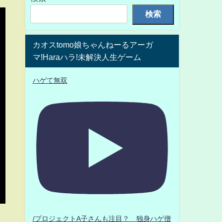
検索
カオスtomo娘ちゃんねーるアーガ
マ!Haraハラ!未解決人生ゲーム
ハゲて無双
/プロジェクトA子さんも注目？ 独身ハゲ僧