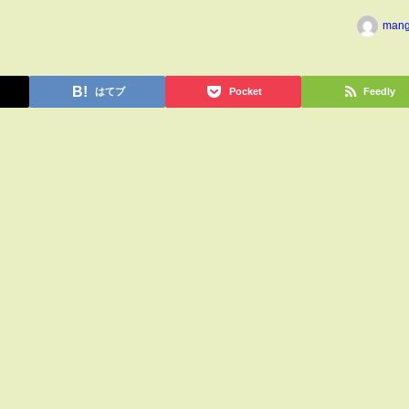
man
はてブ
Pocket
Feedly