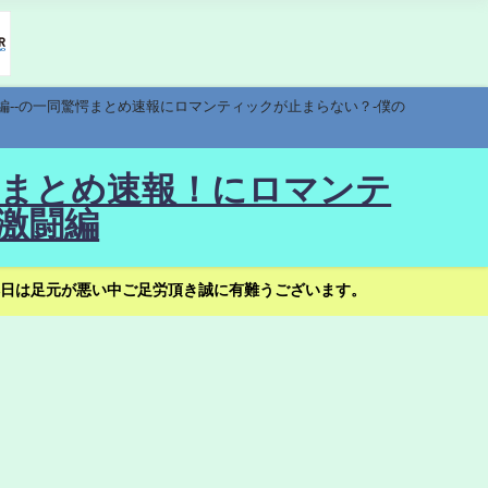
編--の一同驚愕まとめ速報にロマンティックが止まらない？-僕の
驚愕まとめ速報！にロマンテ
激闘編
日は足元が悪い中ご足労頂き誠に有難うございます。