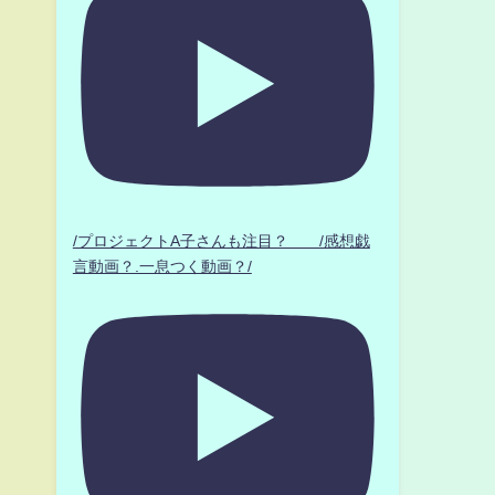
/プロジェクトA子さんも注目？ /感想戯
言動画？.一息つく動画？/