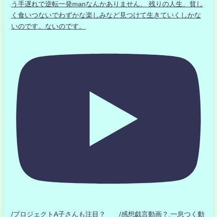
う手遅れで逆転一発manなんかありません、 残りの人生、貧し
く食いつないでわずかな楽しみなど見つけて生きていくしかな
いのです。ないのです。
/プロジェクトA子さんも注目？ /感想戯言動画？.一息つく動