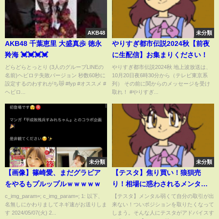
AKB48
未分類
AKB48 千葉恵里 大盛真歩 徳永
やりすぎ都市伝説2024秋【前夜
羚海 💓💓💓💓
に生配信】お集まりください！
どらどらとっとり (3人のグループLINEの
やりすぎ都市伝説2024秋 地上波放送は、
名前)ヘビロテ失敗バージョン 秒数60秒に
10月20日夜6時30分から（テレビ東京系
設定するのわすれがち😿 #fyp #オススメ #
列） その前に関からのメッセージを受け
ヘビロ...
取れ！ #やりすぎ...
未分類
未分類
【画像】篠崎愛、まだグラビア
【テスタ】焦り買い！狼狽売
をやるもプルップルｗｗｗｗｗ
り！相場に惑わされるメンタル
弱者の克服法【テスタ / 株式投資
c_img_param=; c_img_param=; 1: 以下、
【テスタ】メンタル弱くて自分の取引が出
名無しにかわりましてネギ速がお送りしま
来ない！ついポジションを取りたくなって
の初心者】【切り抜き】
す 2024/05/07(火) 2...
しまう。そんな人にテスタがアドバイスす