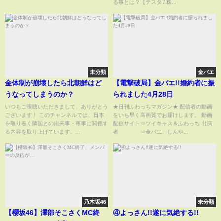
る事とは？【テスタ / 株...
未分類
金バエ
金体制が崩壊したら北朝鮮はど
【電撃破局】金バエ!!婚約者に振
うなってしまうのか？
られました4月28日
いつもご視聴いただきまして、ありがとう
★日刊ふわっちマガジン★ 配信者の動画
ございます！ このチャンネルでは、日本
をいち早く高画質でお届けします。 動画
を取り巻く隣国との出来事・軍事に関係す
配信サイト⇒ツイキャス＆ふわっち 出演
る内容を取り上げています。...
者 ⇒金バエ、しんや...
乃木坂46
未分類
【櫻坂46】澤部そこさくMC終
④よっさん!!遂に気絶する!!