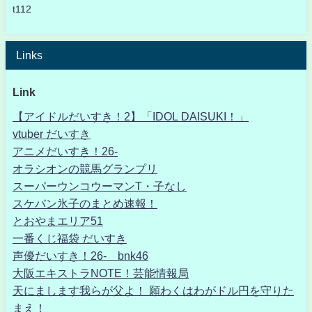
t112
Links
Link
【アイドルだいすき！2】「IDOL DAISUKI！」
vtuber だいすき
アニメだいすき！26-
オラシオンの競馬グランプリ
スーパーウンコウーマンT・子なし
スケバン氷子のまとめ速報！
とおやまエリア51
一番くじ福袋 だいすき
声優だいすき！26- bnk46
大阪エキストラNOTE！芸能情報局
天にまします我らが父よ！ 願わくはわがドル円を守りた
まえ！