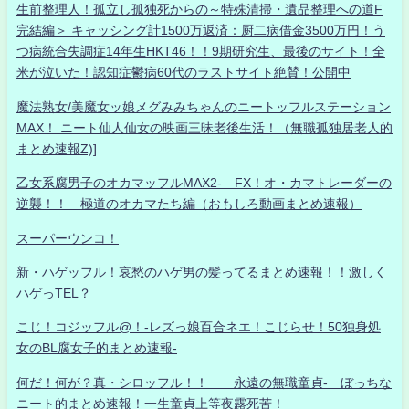
生前整理人！孤立し孤独死からの～特殊清掃・遺品整理への道F
完結編＞ キャッシング計1500万返済：厨二病借金3500万円！う
つ病統合失調症14年生HKT46！！9期研究生、最後のサイト！全
米が泣いた！認知症鬱病60代のラストサイト絶賛！公開中
魔法熟女/美魔女ッ娘メグみみちゃんのニートッフルステーション
MAX！ ニート仙人仙女の映画三昧老後生活！（無職孤独居老人的
まとめ速報Z)]
乙女系腐男子のオカマッフルMAX2- FX！オ・カマトレーダーの
逆襲！！ 極道のオカマたち編（おもしろ動画まとめ速報）
スーパーウンコ！
新・ハゲッフル！哀愁のハゲ男の髪ってるまとめ速報！！激しく
ハゲっTEL？
こじ！コジッフル@！-レズっ娘百合ネエ！こじらせ！50独身処
女のBL腐女子的まとめ速報-
何だ！何が？真・シロッフル！！ 永遠の無職童貞- ぼっちな
ニート的まとめ速報！一生童貞上等夜露死苦！