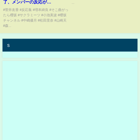
了、メンバーの反応が…
...
#菅井友香 #反応集 #増本綺良 #そこ曲がっ
たら櫻坂 #サクラミーツ #小池美波 #櫻坂
チャンネル #中嶋優月 #松田里奈 #山崎天
#森...
s