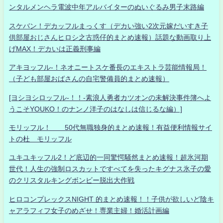
ンタルメンヘラ電波中年アルバイターのぬいぐるみ男子末路編
スケバン！デカッフルまっくす（デカい強い2次元嫁だいすき子
供部屋おじさんヒロシ之古惑仔的まとめ速報）話題な動画取り上
げMAX！デカいは正義刑事編
アキヨッフル-！ネオニートスケ番長のエキストラ芸能情報局！
（子ども部屋おばさんの自宅警備員的まとめ速報）
[ヨシヨシロッフル-！！-素浪人勇者カツオンの未解決事件簿へよ
うこそYOUKO！のナンノ洋子のはなしは信じるな編）]
モリッフル！ 50代無職独身的まとめ速報！有益便利情報サイ
トの杜 モリッフル
ユキユキッフル2！ど底辺的一同驚愕騒然まとめ速報！超氷河期
世代！人生の強制ロスカットですべてを失ったキグナス氷子の愛
のクリスタルキングボンビー脱出大作戦
ヒロコンプレックスNIGHT 的まとめ速報！！子供が欲しいど陰キ
ャアラフィフ女子のめざせ！専業主婦！婚活計画編