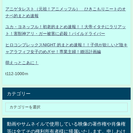
アニゲタレスト（元祖！アニメッフル） ひきこもりニートのオ
ナベ的まとめ速報
ユカ・ヨネッフル！初老的まとめ速報！！大帝イタチにラリアッ
ト！害獣神アリ・ガー被害に必殺！パイルドライバー
ヒロコンプレックスNIGHT 的まとめ速報！！子供が欲しいど陰キ
ャアラフィフ女子のめざせ！専業主婦！婚活計画編
萌えっとこあに！
t112-1000ｍ
カテゴリー
動画やサムネイルで使用している映像の著作権や肖像権
等は全てその権利所有者様に帰属いたします。申しわけ