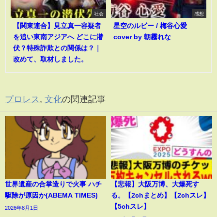
社会
感想
【関東連合】見立真一容疑者
星空のルビー / 梅谷心愛
を追い東南アジアへ どこに潜
cover by 朝霧れな
伏？特殊詐欺との関係は？｜
改めて、取材しました。
プロレス
,
文化
の関連記事
世界遺産の合掌造りで火事 ハチ
【悲報】大阪万博、大爆死す
駆除が原因か(ABEMA TIMES)
る。【2chまとめ】【2chスレ】
【5chスレ】
2026年8月1日