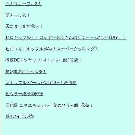
ユキユキッフル3！
萌えっふる！
天にまします我ら！
ヒロシッフル！ヒロシデース山さんのリフォームひとりDIY！！
ヒロユキユキッフルMAX！スーパークッキング！
徹夜DEテツヤッフル!！レトロ館2号店！
剛Q超児ともっふる！
ヤナッフル ゲームだいすき6！放送局
ヒウラー総統の野望
三代目 ユキユキッフル 花のひうら組! 見参！
魁!!アイドル塾!