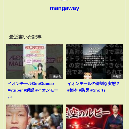
mangaway
最近書いた記事
未分類
未分類
イオンモールGeoGuessr
イオンモールの深刻な実態？
#vtuber #解説 #イオンモー
#熊本 #防災 #Shorts
ル