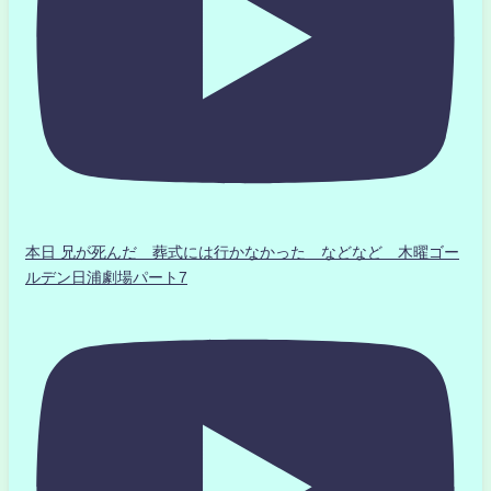
本日 兄が死んだ 葬式には行かなかった などなど 木曜ゴー
ルデン日浦劇場パート7