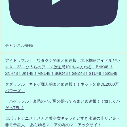
チャンネル登録
アイドッフル！ ワタクシ的まとめ速報 地下格闘アイドルだい
すき！23 ひうらのアニメ放送局101ちゃんねる BNK48 ！
SNH48！JKT48！MNL48！SGO48！GNZ48！STU48！SKE48
タダッフル！ネトゲ廃人的まとめ速報！！ネット乞食DE2000万
パワーズ！
・ハゲッフル！哀愁のハゲ男の髪ってるまとめ速報！！激しくハ
ゲっTEL？
ロボットアニメ！メカと美少女キャラだいすき永遠の非リア充・
非モテ星人 ！あらゆるマニアの為のマニアックサイト