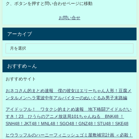
ク、ボタンを押すと問い合わせページに移動
お問い合せ
アーカイブ
おすすめ～ん
おすすめサイト
おネコさん的まとめ速報 僕の彼女はエリーちゃん人形！豆腐メ
ンタルメンヘラ電波中年アルバイターのぬいぐるみ男子末路編
アイドッフル！ ワタクシ的まとめ速報 地下格闘アイドルだい
すき！23 ひうらのアニメ放送局101ちゃんねる BNK48 ！
SNH48！JKT48！MNL48！SGO48！GNZ48！STU48！SKE48
ヒウラッフルのハーニーフィニッシュゴミ屋敷補完計画 ＜必殺！