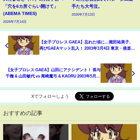
「穴を6カ所ぐらい開けて」
手たち大号泣。
(ABEMA TIMES)
2026年7月13日
2026年7月14日
【女子プロレス GAEA】忘れた頃に…堀田祐美子、
再びGAEAマット乱入！ 2003年3月4日 東京・後楽園
ホール
【女子プロレス GAEA】山田にアクシデント！ 長与
千種 & 山田敏代 vs 尾崎魔弓 & KAORU 2003年5月18
日 東京・後楽園ホール
Xでフォローしよう
おすすめの記事