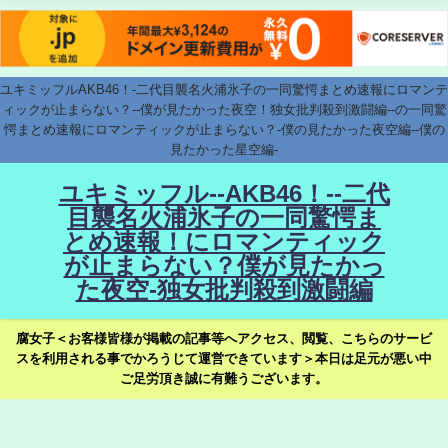
ユキミッフルAKB46！-二代目襲名火浦氷子の一同驚愕まとめ速報にロマンテ
ィックが止まらない？--僕が見たかった夜空！独女批判殺到激闘編--の一同驚
愕まとめ速報にロマンティックが止まらない？-僕の見たかった夜空編--僕の
見たかった星空編-
ユキミッフル--AKB46！--二代
目襲名火浦氷子の一同驚愕ま
とめ速報！にロマンティック
が止まらない？僕が見たかっ
た夜空-独女批判殺到激闘編
腐女子＜お客様皆様が掲載の記事等へアクセス、閲覧、こちらのサービ
スを利用される事でかろうじて運営できています＞本日は足元が悪い中
ご足労頂き誠に有難うございます。