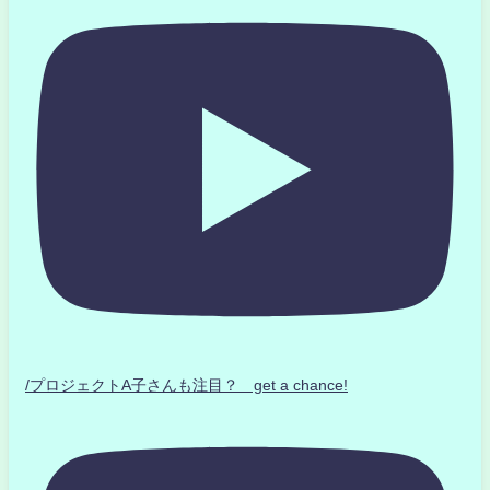
/プロジェクトA子さんも注目？ get a chance!