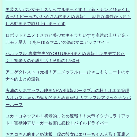
男装スケバン女子！スケッフルまっくす！（新・ナンノひゃくし
きっ!！ビー玉のおいぬさん的まとめ速報） 話題な事件からおも
しろ動画まで取り上げまっくす
ロボットアニメ！メカと美少女キャラだいすき永遠の非リア充・
非モテ星人 ！あらゆるマニアの為のマニアックサイト
ハルッフル-専業主夫的YOUTUBERまとめ速報！キモデブおた
く！初老人の介護生活！激動の1750日
アニゲタレスト（元祖！アニメッフル） ひきこもりニートのオ
ナベ的まとめ速報
火浦のシネマッフル映画NEWS情報ポータブルの杜！オネエ管理
人オカマちゃんの鬼女的まとめ速報!オカマッフルアタックナンバ
ーハーフ
ユカ・ヨネッフル！初老的まとめ速報！！大帝イタチにラリアッ
ト！害獣神アリ・ガー被害に必殺！パイルドライバー
おネコさん的まとめ速報 僕の彼女はエリーちゃん人形！豆腐メ