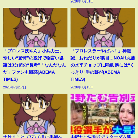
2026年7月31日
「プロレス技やん」小兵力士、
「プロレスラーやばい！」神龍
珍しい“驚愕”の投げで物言い協
誠、おねだりが裏目…NOAH丸藤
議は3分超の“長考”「なんだなん
の水平チョップに悶絶 胸には“く
だ」ファンも困惑(ABEMA
っきり”手の跡が(ABEMA
TIMES)
TIMES)
2026年7月17日
2026年7月15日
大竹まこと（77）8月に手術へ
中野たむ告別式でスターダム選