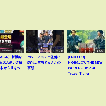
未分類
未分類
未分類
 AI v5】新機能
ホン・ミョンボ監督に
[ENG SUB]
le生成の使い方解
怒号…空港でまさかの
HiGH&LOW THE NEW
素材から曲を作
事態
WORLD - Official
―
Teaser Trailer