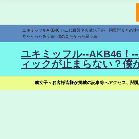
ユキミッフルAKB46！-二代目襲名火浦氷子の一同驚愕まとめ
見たかった夜空編--僕の見たかった星空編-
ユキミッフル--AKB46
ィックが止まらない？僕が
腐女子＜お客様皆様が掲載の記事等へアクセス、閲覧