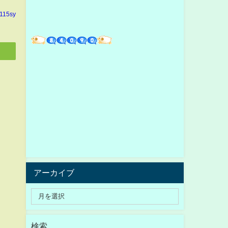
n115sy
アーカイブ
検索