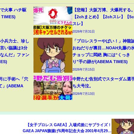
で火事 ハチ駆
【悲報】大阪万博、大爆死する
TIMES)
【2chまとめ】【2chスレ】【5c
スレ】
2026年7月31日
」小兵力士、珍し
「プロレスラーやばい！」神龍
物言い協議は3分
おねだりが裏目…NOAH丸藤の
だなんだ」ファン
チョップに悶絶 胸には“くっき
ES)
り”手の跡が(ABEMA TIMES)
2026年7月15日
8月に手術へ「穴
中野たむ告別式でスターダム選
」(ABEMA
ち大号泣。
2026年7月13日
【女子プロレス GAEA】入場式後にサプライズ！
GAEA JAPAN旗揚げ6周年記念大会 2001年4月29日