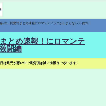
編--の一同驚愕まとめ速報にロマンティックが止まらない？-僕の
驚愕まとめ速報！にロマンテ
激闘編
日は足元が悪い中ご足労頂き誠に有難うございます。