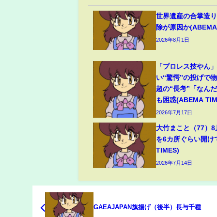
世界遺産の合掌造り
除が原因か(ABEMA 
2026年8月1日
「プロレス技やん
い“驚愕”の投げで
超の“長考”「なん
も困惑(ABEMA TIM
2026年7月17日
大竹まこと（77）
を6カ所ぐらい開けて
TIMES)
2026年7月14日
GAEAJAPAN旗揚げ（後半）長与千種