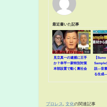
最近書いた記事
社会
見立真一の逮捕に王手
【Suno
か？幸平一家特別対策
Samp
本部設置で動く裏社会
説―音
る生成
プロレス
,
文化
の関連記事