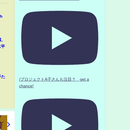
。
h
誠、
水平
手た
/プロジェクトA子さんも注目？ get a
chance!