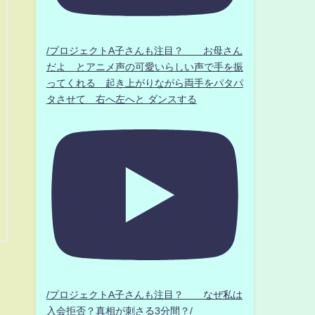
/プロジェクトA子さんも注目？ お母さん
だよ とアニメ声の可愛いらしい声で手を振
ってくれる 起き上がりながら両手をパタパ
タさせて 右へ左へと ダンスする
/プロジェクトA子さんも注目？ なぜ私は
入会拒否？真相が刺さる3分間？/