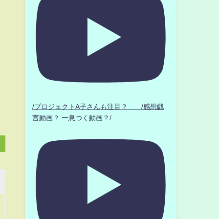
/プロジェクトA子さんも注目？ /感想戯
言動画？.一息つく動画？/