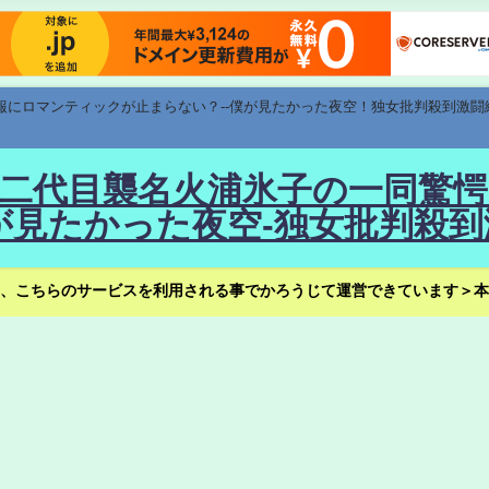
速報にロマンティックが止まらない？--僕が見たかった夜空！独女批判殺到激闘
！--二代目襲名火浦氷子の一同
見たかった夜空-独女批判殺到
、こちらのサービスを利用される事でかろうじて運営できています＞本