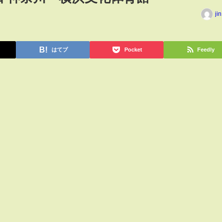
ji
はてブ
Pocket
Feedly