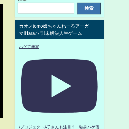
検索
カオスtomo娘ちゃんねーるアーガ
マ!Haraハラ!未解決人生ゲーム
ハゲて無双
/プロジェクトA子さんも注目？ 独身ハゲ僧