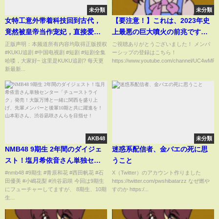
未分類
未分類
女特工意外带着科技回到古代，
【要注意！】これは、2023年史
竟然被皇帝当作宠妃，直接爱上
上最悪の巨大噴火の前兆です！
天《来自未来的炫酷宠妃》YHDJ
今すぐ備える必要があります！
正版声明：本频道所有内容均取得正版授权
ご視聴ありがとうございました！ メンバ
#KUKU追剧 #中国电视剧 #短剧 #短剧全集
ーシップの登録はこちら！
わかりやすく解説します！
哈喽，大家好~ 这里是KUKU追剧? 每天更
https://www.youtube.com/channel/UC4wMR..
新最新...
AKB48
未分類
NMB48 9期生 2年間のダイジェ
迷惑系配信者、金バエの死に思
スト！塩月希依音さん単独セン
うこと
ター「チューストライク」発
#nmb48 #9期生 #青原和花 #西田帆花 #石
X（Twitter）のアカウント作りました
田優美 #小嶋花梨 #渋谷凪咲 今回は9期生
https://twitter.com/pwshibatarzz なぜ燃や
売！大阪万博と一緒に関西を盛
にフューチャーしてますが、 8期生、10期
すのか https:/...
り上げ、先輩メンバーと後輩10
生...
期と共に躍進を！山本彩さん、
渋谷凪咲さんらを目指せ！