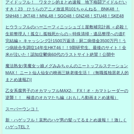
アイドッフル！ ワタクシ的まとめ速報 地下格闘アイドルだい
すき！23 ひうらのアニメ放送局101ちゃんねる BNK48 ！
SNH48！JKT48！MNL48！SGO48！GNZ48！STU48！SKE48
ヒウラッフルのハーニーフィニッシュゴミ屋敷補完計画 ＜必殺！
生前整理人！孤立し孤独死からの～特殊清掃・遺品整理への道F
完結編＞ キャッシング計1500万返済：厨二病借金3500万円！う
つ病統合失調症14年生HKT46！！9期研究生、最後のサイト！全
米が泣いた！認知症鬱病60代のラストサイト絶賛！公開中
魔法熟女/美魔女ッ娘メグみみちゃんのニートッフルステーション
MAX！ ニート仙人仙女の映画三昧老後生活！（無職孤独居老人的
まとめ速報Z)]
乙女系腐男子のオカマッフルMAX2- FX！オ・カマトレーダーの
逆襲！！ 極道のオカマたち編（おもしろ動画まとめ速報）
スーパーウンコ！
新・ハゲッフル！哀愁のハゲ男の髪ってるまとめ速報！！激しく
ハゲっTEL？