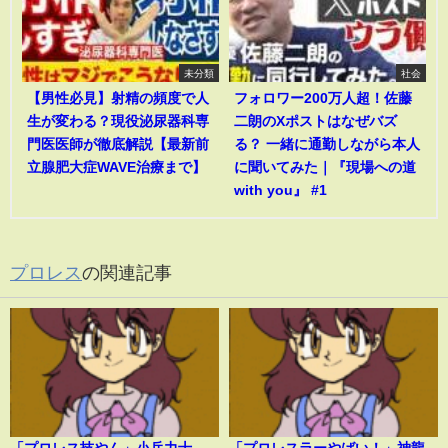
未分類
社会
【男性必見】射精の頻度で人
フォロワー200万人超！佐藤
生が変わる？現役泌尿器科専
二朗のXポストはなぜバズ
門医医師が徹底解説【最新前
る？ 一緒に通勤しながら本人
立腺肥大症WAVE治療まで】
に聞いてみた｜『現場への道
with you』 #1
プロレス
の関連記事