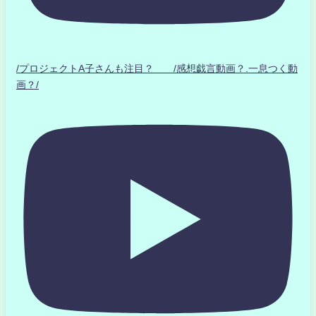
/プロジェクトA子さんも注目？ /感想戯言動画？.一息つく動
画？/