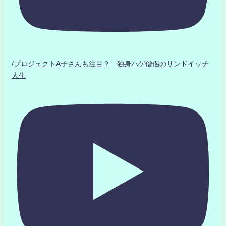
/プロジェクトA子さんも注目？ 独身ハゲ僧侶のサンドイッチ
人生