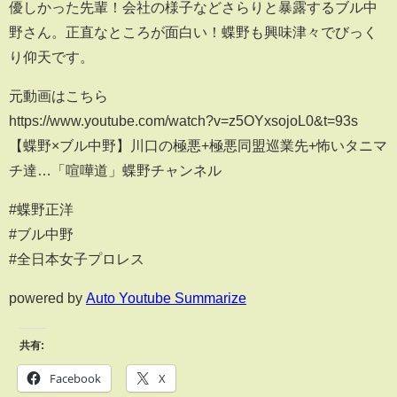
優しかった先輩！会社の様子などさらりと暴露するブル中
野さん。正直なところが面白い！蝶野も興味津々でびっく
り仰天です。
元動画はこちら
https://www.youtube.com/watch?v=z5OYxsojoL0&t=93s
【蝶野×ブル中野】川口の極悪+極悪同盟巡業先+怖いタニマ
チ達…「喧嘩道」蝶野チャンネル
#蝶野正洋
#ブル中野
#全日本女子プロレス
powered by
Auto Youtube Summarize
共有:
Facebook
X