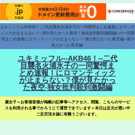
ユキミッフルAKB46！-二代目襲名火浦氷子の一同驚愕まとめ速報にロマンテ
ィックが止まらない？--僕が見たかった夜空！独女批判殺到激闘編--の一同驚
愕まとめ速報にロマンティックが止まらない？-僕の見たかった夜空編--僕の
見たかった星空編-
ユキミッフル--AKB46！--二代
目襲名火浦氷子の一同驚愕ま
とめ速報！にロマンティック
が止まらない？僕が見たかっ
た夜空-独女批判殺到激闘編
腐女子＜お客様皆様が掲載の記事等へアクセス、閲覧、こちらのサービ
スを利用される事でかろうじて運営できています＞本日は足元が悪い中
ご足労頂き誠に有難うございます。