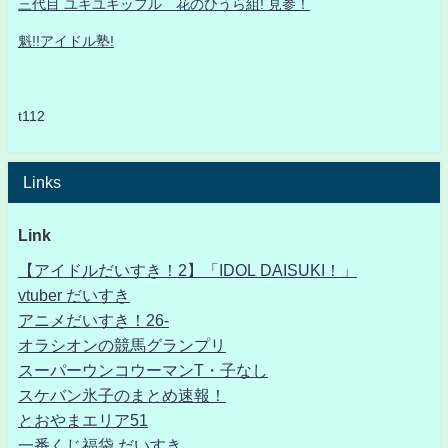
三代目 ユキユキッフル 花のひうら組! 見参！
魁!!アイドル塾!
t112
Links
Link
【アイドルだいすき！2】「IDOL DAISUKI！」
vtuber だいすき
アニメだいすき！26-
オラシオンの競馬グランプリ
スーパーウンコウーマンT・子なし
スケバン氷子のまとめ速報！
とおやまエリア51
一番くじ福袋 だいすき