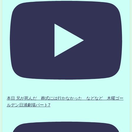
本日 兄が死んだ 葬式には行かなかった などなど 木曜ゴー
ルデン日浦劇場パート7