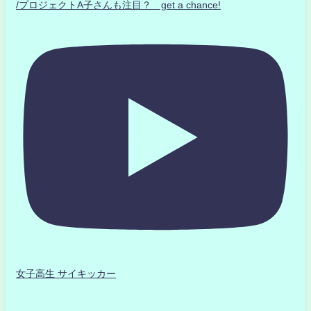
/プロジェクトA子さんも注目？ get a chance!
女子高生 サイキッカー