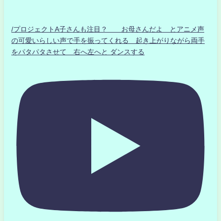
/プロジェクトA子さんも注目？ お母さんだよ とアニメ声
の可愛いらしい声で手を振ってくれる 起き上がりながら両手
をパタパタさせて 右へ左へと ダンスする