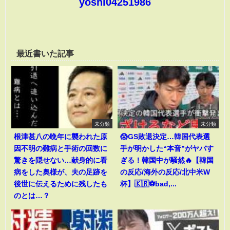
yoshi04251986
最近書いた記事
未分類
未分類
根津甚八の晩年に襲われた原
😱GS敗退決定…韓国代表選
因不明の難病と手術の回数に
手が明かした“本音”がヤバす
驚きを隠せない…献身的に看
ぎる！韓国中が騒然🔥【韓国
病をした奥様が、夫の足跡を
の反応/海外の反応/北中米W
後世に伝えるために残したも
杯】🇰🇷⚽bad,...
のとは…？