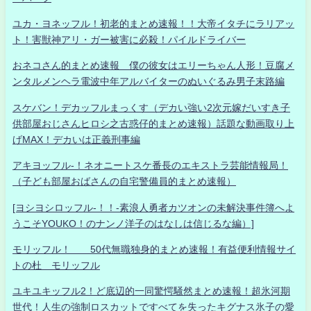
ユカ・ヨネッフル！初老的まとめ速報！！大帝イタチにラリアッ
ト！害獣神アリ・ガー被害に必殺！パイルドライバー
おネコさん的まとめ速報 僕の彼女はエリーちゃん人形！豆腐メ
ンタルメンヘラ電波中年アルバイターのぬいぐるみ男子末路編
スケバン！デカッフルまっくす（デカい強い2次元嫁だいすき子
供部屋おじさんヒロシ之古惑仔的まとめ速報）話題な動画取り上
げMAX！デカいは正義刑事編
アキヨッフル-！ネオニートスケ番長のエキストラ芸能情報局！
（子ども部屋おばさんの自宅警備員的まとめ速報）
[ヨシヨシロッフル-！！-素浪人勇者カツオンの未解決事件簿へよ
うこそYOUKO！のナンノ洋子のはなしは信じるな編）]
モリッフル！ 50代無職独身的まとめ速報！有益便利情報サイ
トの杜 モリッフル
ユキユキッフル2！ど底辺的一同驚愕騒然まとめ速報！超氷河期
世代！人生の強制ロスカットですべてを失ったキグナス氷子の愛