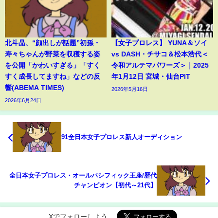
北斗晶、“顔出しが話題”初孫・
【女子プロレス】 YUNA＆ソイ
寿々ちゃんが野菜を収穫する姿
vs DASH・チサコ＆松本浩代＜
を公開「かわいすぎる」「すく
令和アルテマパワーズ＞｜2025
すく成長してますね」などの反
年1月12日 宮城・仙台PIT
響(ABEMA TIMES)
2026年5月16日
2026年6月24日
91全日本女子プロレス新人オーディション
全日本女子プロレス・オールパシフィック王座/歴代
チャンピオン【初代～21代】
Xでフォローしよう