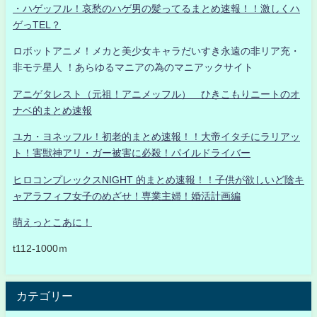
・ハゲッフル！哀愁のハゲ男の髪ってるまとめ速報！！激しくハ
ゲっTEL？
ロボットアニメ！メカと美少女キャラだいすき永遠の非リア充・
非モテ星人 ！あらゆるマニアの為のマニアックサイト
アニゲタレスト（元祖！アニメッフル） ひきこもりニートのオ
ナベ的まとめ速報
ユカ・ヨネッフル！初老的まとめ速報！！大帝イタチにラリアッ
ト！害獣神アリ・ガー被害に必殺！パイルドライバー
ヒロコンプレックスNIGHT 的まとめ速報！！子供が欲しいど陰キ
ャアラフィフ女子のめざせ！専業主婦！婚活計画編
萌えっとこあに！
t112-1000ｍ
カテゴリー