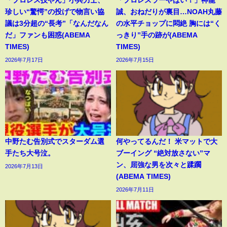
「プロレス技やん」小兵力士、
「プロレスラーやばい！」神龍
珍しい“驚愕”の投げで物言い協
誠、おねだりが裏目…NOAH丸藤
議は3分超の“長考”「なんだなん
の水平チョップに悶絶 胸には“く
だ」ファンも困惑(ABEMA
っきり”手の跡が(ABEMA
TIMES)
TIMES)
2026年7月17日
2026年7月15日
中野たむ告別式でスターダム選
何やってるんだ！ 米マットで大
手たち大号泣。
ブーイング “絶対放さない”マ
ン、屈強な男を次々と蹂躙
2026年7月13日
(ABEMA TIMES)
2026年7月11日