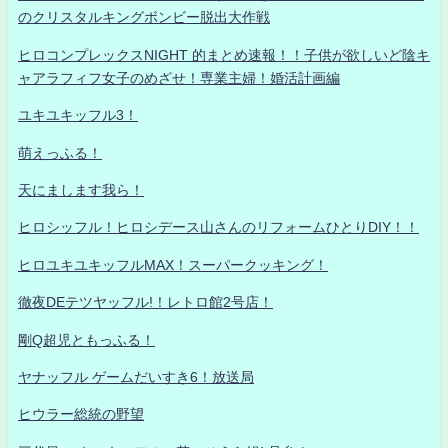
のクリスタルキングボンビー脱出大作戦
ヒロコンプレックスNIGHT 的まとめ速報！！子供が欲しいど陰キ
ャアラフィフ女子のめざせ！専業主婦！婚活計画編
ユキユキッフル3！
萌えっふる！
天にまします我ら！
ヒロシッフル！ヒロシデース山さんのリフォームひとりDIY！！
ヒロユキユキッフルMAX！スーパークッキング！
徹夜DEテツヤッフル!！レトロ館2号店！
剛Q超児ともっふる！
ヤナッフル ゲームだいすき6！放送局
ヒウラー総統の野望