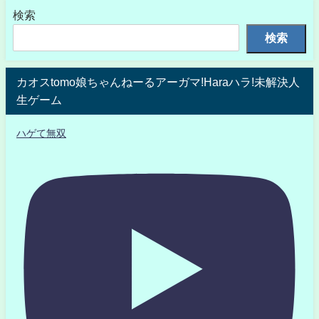
検索
検索
カオスtomo娘ちゃんねーるアーガマ!Haraハラ!未解決人
生ゲーム
ハゲて無双