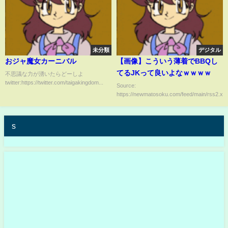
未分類
デジタル
おジャ魔女カーニバル
【画像】こういう薄着でBBQし
てるJKって良いよなｗｗｗｗ
不思議な力が湧いたらどーしよ
twitter:https://twitter.com/taigakingdom...
Source:
https://newmatosoku.com/feed/main/rss2.xml.
s