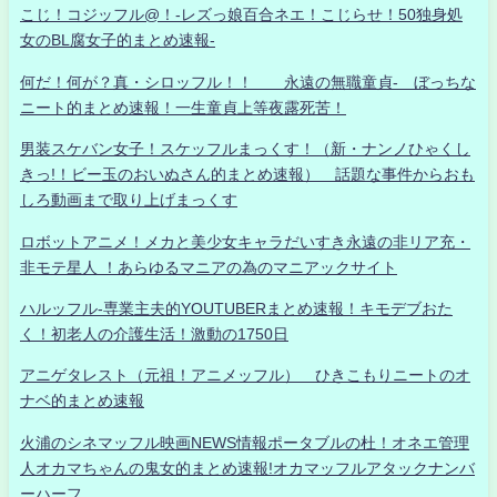
こじ！コジッフル@！-レズっ娘百合ネエ！こじらせ！50独身処
女のBL腐女子的まとめ速報-
何だ！何が？真・シロッフル！！ 永遠の無職童貞- ぼっちな
ニート的まとめ速報！一生童貞上等夜露死苦！
男装スケバン女子！スケッフルまっくす！（新・ナンノひゃくし
きっ!！ビー玉のおいぬさん的まとめ速報） 話題な事件からおも
しろ動画まで取り上げまっくす
ロボットアニメ！メカと美少女キャラだいすき永遠の非リア充・
非モテ星人 ！あらゆるマニアの為のマニアックサイト
ハルッフル-専業主夫的YOUTUBERまとめ速報！キモデブおた
く！初老人の介護生活！激動の1750日
アニゲタレスト（元祖！アニメッフル） ひきこもりニートのオ
ナベ的まとめ速報
火浦のシネマッフル映画NEWS情報ポータブルの杜！オネエ管理
人オカマちゃんの鬼女的まとめ速報!オカマッフルアタックナンバ
ーハーフ