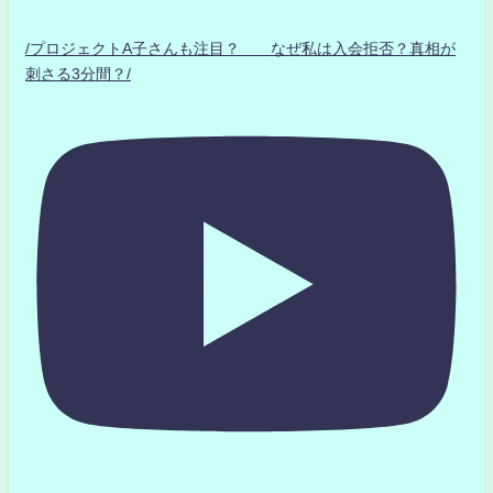
/プロジェクトA子さんも注目？ なぜ私は入会拒否？真相が
刺さる3分間？/