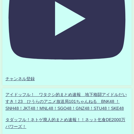
チャンネル登録
アイドッフル！ ワタクシ的まとめ速報 地下格闘アイドルだい
すき！23 ひうらのアニメ放送局101ちゃんねる BNK48 ！
SNH48！JKT48！MNL48！SGO48！GNZ48！STU48！SKE48
タダッフル！ネトゲ廃人的まとめ速報！！ネット乞食DE2000万
パワーズ！