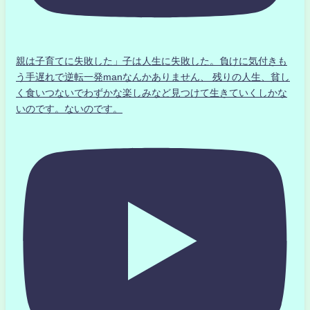
親は子育てに失敗した」子は人生に失敗した。負けに気付きも
う手遅れで逆転一発manなんかありません、 残りの人生、貧し
く食いつないでわずかな楽しみなど見つけて生きていくしかな
いのです。ないのです。