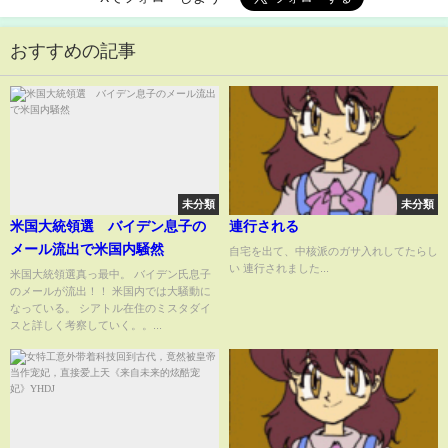
おすすめの記事
未分類
未分類
米国大統領選 バイデン息子の
連行される
メール流出で米国内騒然
自宅を出て、中核派のガサ入れしてたらし
い 連行されました...
米国大統領選真っ最中。 バイデン氏息子
のメールが流出！！ 米国内では大騒動に
なっている。 シアトル在住のミスタダイ
スと詳しく考察していく。。...