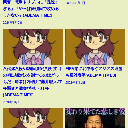
興奮！電撃ドリブルに「足速す
2026年8月1日
ぎる」「やっぱ俵積田で攻める
しかない」(ABEMA TIMES)
2026年8月2日
八代弥八段VS増田康宏八段 注目
FIFA案に北中米やアジアの連盟
の初出場対決を制するのはどっ
も反対表明(ABEMA TIMES)
ちだ！勝者は2回戦で藤井聡太JT
2026年8月1日
杯覇者と激突/将棋・JT杯
(ABEMA TIMES)
2026年8月1日