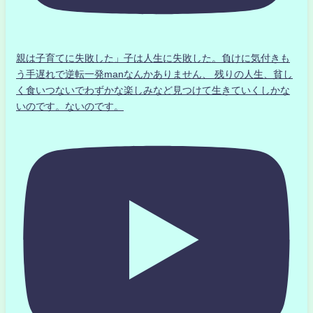
親は子育てに失敗した」子は人生に失敗した。負けに気付きも
う手遅れで逆転一発manなんかありません、 残りの人生、貧し
く食いつないでわずかな楽しみなど見つけて生きていくしかな
いのです。ないのです。