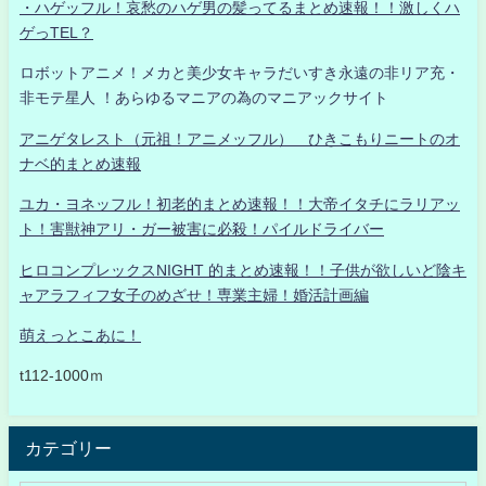
・ハゲッフル！哀愁のハゲ男の髪ってるまとめ速報！！激しくハ
ゲっTEL？
ロボットアニメ！メカと美少女キャラだいすき永遠の非リア充・
非モテ星人 ！あらゆるマニアの為のマニアックサイト
アニゲタレスト（元祖！アニメッフル） ひきこもりニートのオ
ナベ的まとめ速報
ユカ・ヨネッフル！初老的まとめ速報！！大帝イタチにラリアッ
ト！害獣神アリ・ガー被害に必殺！パイルドライバー
ヒロコンプレックスNIGHT 的まとめ速報！！子供が欲しいど陰キ
ャアラフィフ女子のめざせ！専業主婦！婚活計画編
萌えっとこあに！
t112-1000ｍ
カテゴリー