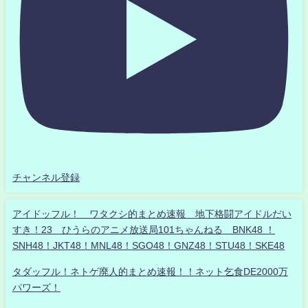
チャンネル登録
アイドッフル！ ワタクシ的まとめ速報 地下格闘アイドルだい
すき！23 ひうらのアニメ放送局101ちゃんねる BNK48 ！
SNH48！JKT48！MNL48！SGO48！GNZ48！STU48！SKE48
タダッフル！ネトゲ廃人的まとめ速報！！ネット乞食DE2000万
パワーズ！