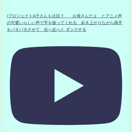
/プロジェクトA子さんも注目？ お母さんだよ とアニメ声
の可愛いらしい声で手を振ってくれる 起き上がりながら両手
をパタパタさせて 右へ左へと ダンスする