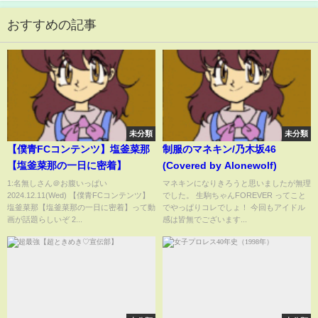
おすすめの記事
未分類
未分類
【僕青FCコンテンツ】塩釜菜那
制服のマネキン/乃木坂46
【塩釜菜那の一日に密着】
(Covered by Alonewolf)
1:名無しさん＠お腹いっぱい
マネキンになりきろうと思いましたが無理
2024.12.11(Wed) 【僕青FCコンテンツ】
でした。 生駒ちゃんFOREVER ってこと
塩釜菜那【塩釜菜那の一日に密着】って動
でやっぱりコレでしょ！ 今回もアイドル
画が話題らしいぞ 2...
感は皆無でございます...