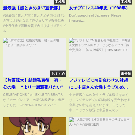
未分類
未分類
超最強【超ときめき♡宣伝部】
女子プロレス40年史（1998年）
#超最強 #超とき宣 #超ときめき宣伝部 #と
Don't speak/read Japanese. Please
き宣 #辻野かなみ #杏ジュリア #坂井仁香
interpret....
#小泉遥香 #菅田愛貴 #吉川ひより #アイド
ル...
おすすめ
未分類
【片寄涼太】結婚発表後 初・
フジテレビ CM見合わせ50社超
公の場 “より一層頑張りたい”
に…中居さん女性トラブルめぐ
り、どうなる？フジ「調査委員
GENERATIONS from EXILE TRIBEの7人
中居正広さんの女性トラブル報道をめぐ
が「カープレミア」の新CM発表会に出席
り、フジテレビでのCM放映を見合わせる
会」【Nスタ解説】｜
しました。GENERATIONSメンバー...
企業は50社を超えています。こうした
TBS NEWS DIG
中、ニッポン放送は中居さんのラ...