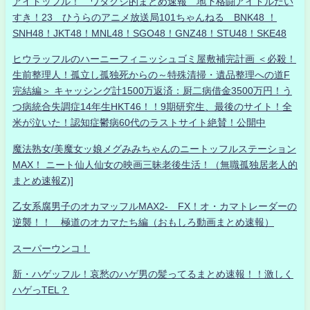
アイドッフル！ ワタクシ的まとめ速報 地下格闘アイドルだい
すき！23 ひうらのアニメ放送局101ちゃんねる BNK48 ！
SNH48！JKT48！MNL48！SGO48！GNZ48！STU48！SKE48
ヒウラッフルのハーニーフィニッシュゴミ屋敷補完計画 ＜必殺！
生前整理人！孤立し孤独死からの～特殊清掃・遺品整理への道F
完結編＞ キャッシング計1500万返済：厨二病借金3500万円！う
つ病統合失調症14年生HKT46！！9期研究生、最後のサイト！全
米が泣いた！認知症鬱病60代のラストサイト絶賛！公開中
魔法熟女/美魔女ッ娘メグみみちゃんのニートッフルステーション
MAX！ ニート仙人仙女の映画三昧老後生活！（無職孤独居老人的
まとめ速報Z)]
乙女系腐男子のオカマッフルMAX2- FX！オ・カマトレーダーの
逆襲！！ 極道のオカマたち編（おもしろ動画まとめ速報）
スーパーウンコ！
新・ハゲッフル！哀愁のハゲ男の髪ってるまとめ速報！！激しく
ハゲっTEL？