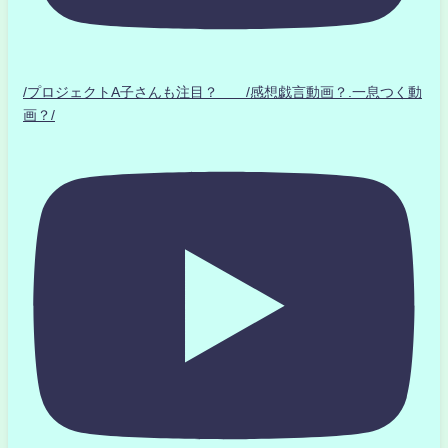
/プロジェクトA子さんも注目？ /感想戯言動画？.一息つく動
画？/