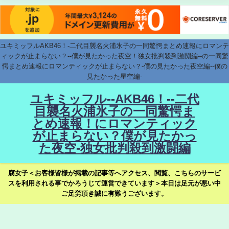
ユキミッフルAKB46！-二代目襲名火浦氷子の一同驚愕まとめ速報にロマンテ
ィックが止まらない？--僕が見たかった夜空！独女批判殺到激闘編--の一同驚
愕まとめ速報にロマンティックが止まらない？-僕の見たかった夜空編--僕の
見たかった星空編-
ユキミッフル--AKB46！--二代
目襲名火浦氷子の一同驚愕ま
とめ速報！にロマンティック
が止まらない？僕が見たかっ
た夜空-独女批判殺到激闘編
腐女子＜お客様皆様が掲載の記事等へアクセス、閲覧、こちらのサービ
スを利用される事でかろうじて運営できています＞本日は足元が悪い中
ご足労頂き誠に有難うございます。