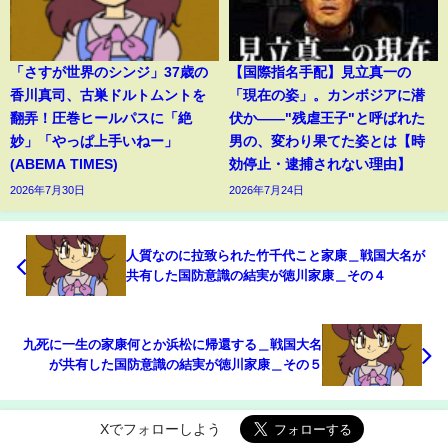
「さすが世界のシンジ」37歳の
【国際指名手配】見立真一の
香川真司、古巣ドルトムントを
「現在の姿」。カンボジアに潜
翻弄！圧巻ヒールパスに「絶
伏か――"残虐王子"と呼ばれた
妙」「やっぱ上手いねー」
男の、変わり果てた姿とは【時
(ABEMA TIMES)
効停止・逮捕されない理由】
2026年7月30日
2026年7月24日
人質なのに拉致られた竹千代こと家康＿戦国大名が
共有した国防意識の結実が徳川家康＿その４
九死に一生の家康何とか浜松に帰還する＿戦国大名
が共有した国防意識の結実が徳川家康＿その５
Xでフォローしよう