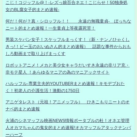
こじ！コジッフル@！-レズっ娘百合ネエ！こじらせ！50独身処
女のBL腐女子的まとめ速報-
何だ！何が？真・シロッフル！！ 永遠の無職童貞- ぼっちな
ニート的まとめ速報！一生童貞上等夜露死苦！
男装スケバン女子！スケッフルまっくす！（新・ナンノひゃくし
きっ!！ビー玉のおいぬさん的まとめ速報） 話題な事件からおも
しろ動画まで取り上げまっくす
ロボットアニメ！メカと美少女キャラだいすき永遠の非リア充・
非モテ星人 ！あらゆるマニアの為のマニアックサイト
ハルッフル-専業主夫的YOUTUBERまとめ速報！キモデブおた
く！初老人の介護生活！激動の1750日
アニゲタレスト（元祖！アニメッフル） ひきこもりニートのオ
ナベ的まとめ速報
火浦のシネマッフル映画NEWS情報ポータブルの杜！オネエ管理
人オカマちゃんの鬼女的まとめ速報!オカマッフルアタックナンバ
ーハーフ