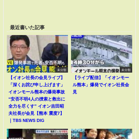
最近書いた記事
未分類
未分類
【イオン社長の会見ライブ】
【ライブ配信】「イオンモー
「深くお詫び申し上げます」
ル熊本」爆発でイオン社長会
イオンモール熊本の爆発事故
見
“安否不明4人の捜索と救出に
全力を尽くす” イオン吉田昭
夫社長が会見【熊本 震度7】
｜TBS NEWS DIG