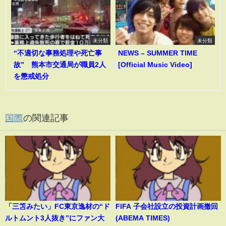
未分類
未分類
“不適切な事務処理や死亡事
NEWS – SUMMER TIME
故” 熊本市交通局が職員2人
[Official Music Video]
を懲戒処分
国際
の関連記事
「三笘みたい」FC東京逸材の“ド
FIFA 子会社設立の投資計画撤回
ルトムント3人抜き”にファン大
(ABEMA TIMES)