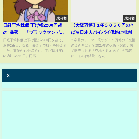
未分類
未分類
日経平均株価 下げ幅2200円超
【大阪万博】1杯３８５０円のそ
の“暴落” 「ブラックマンデ
ばｗ日本人バイバイ価格に批判
ー」翌日に次ぐ歴代2位の下げ幅
日経平均株価は下げ幅が2200円を超え、
? 今回のテーマ：高すぎ！？万博の「究極
過去2番目となる「暴落」で取引を終えま
のえきそば」 ? 2025年の大阪・関西万博
に｜TBS NEWS DIG
した。東証から中継です。 下げ幅は実に
で販売される「究極のえきそば」が話題
6%近い2216円。円高...
に！そのお値段、なん...
s