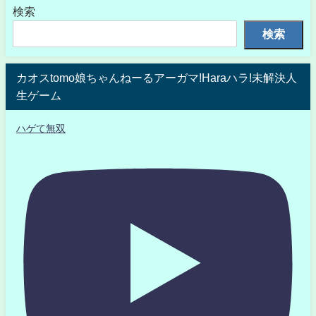
検索
検索
カオスtomo娘ちゃんねーるアーガマ!Haraハラ!未解決人
生ゲーム
ハゲて無双