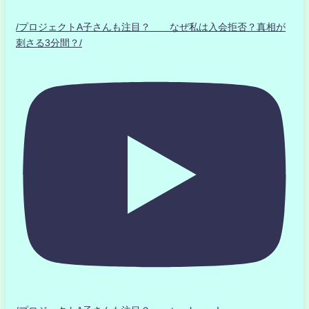
/プロジェクトA子さんも注目？ なぜ私は入会拒否？真相が
刺さる3分間？/