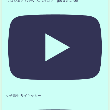
/プロジェクトA子さんも注目？ get a chance!
女子高生 サイキッカー