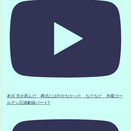
本日 兄が死んだ 葬式には行かなかった などなど 木曜ゴー
ルデン日浦劇場パート7