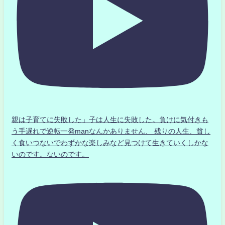
親は子育てに失敗した」子は人生に失敗した。負けに気付きも
う手遅れで逆転一発manなんかありません、 残りの人生、貧し
く食いつないでわずかな楽しみなど見つけて生きていくしかな
いのです。ないのです。