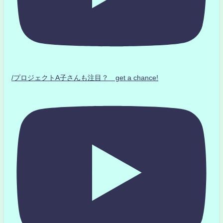
/プロジェクトA子さんも注目？ get a chance!