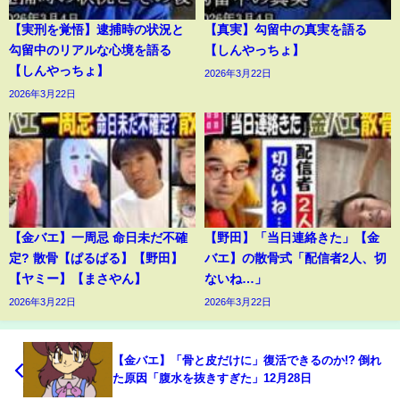
【実刑を覚悟】逮捕時の状況と
【真実】勾留中の真実を語る
勾留中のリアルな心境を語る
【しんやっちょ】
【しんやっちょ】
2026年3月22日
2026年3月22日
【金バエ】一周忌 命日未だ不確
【野田】「当日連絡きた」【金
定? 散骨【ぱるぱる】【野田】
バエ】の散骨式「配信者2人、切
【ヤミー】【まさやん】
ないね…」
2026年3月22日
2026年3月22日
【金バエ】「骨と皮だけに」復活できるのか!? 倒れ
た原因「腹水を抜きすぎた」12月28日