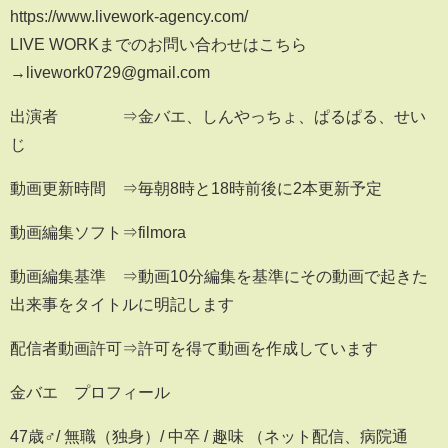
https://www.livework-agency.com/
LIVE WORKまでのお問い合わせはこちら
→livework0729@gmail.com
出演者 ⇒金バエ、しんやっちょ、ぱるぱる、せい
じ
動画更新時間 ⇒毎朝8時と18時前後に2本更新予定
動画編集ソフト⇒filmora
動画編集基準 ⇒動画10分編集を基準にその動画で起きた
出来事をタイトルに明記します
配信者動画許可⇒許可を得て動画を作成しています
金バエ プロフィール
47歳♂/ 無職（独身）/ 中卒 / 趣味 （ネット配信、病院通