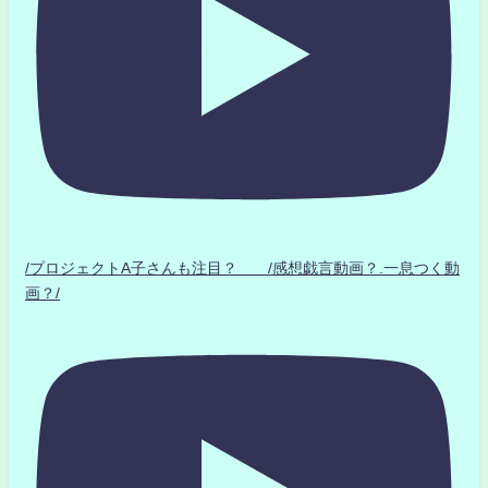
/プロジェクトA子さんも注目？ /感想戯言動画？.一息つく動
画？/