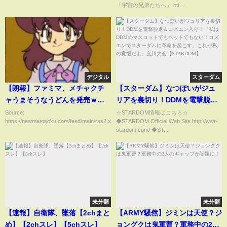
「宇宙の兄弟たちへ」 htt...
デジタル
スターダム
【朗報】ファミマ、メチャクチ
【スターダム】なつぽいがジュ
ャうまそうなうどんを発売ｗｗ
リアを裏切り！DDMを電撃脱退
ｗｗｗｗｗｗｗｗｗ （画像あ
＆コズエン入り！『私はDDMの
Source:
☆STARDOM情報はこちら☆
https://newmatosoku.com/feed/main/rss2.xml...
◆STARDOM Official Web Site http://wwr-
り）
マスコットでもペットでもな
stardom.com/ ◆ST...
い！コズエンでスターダムに革
命を起こす。これが私の覚悟だ
よ』立川大会【STARDOM】
未分類
未分類
【速報】自衛隊、墜落【2chまと
【ARMY騒然】ジミンは天使？ジ
め】【2chスレ】【5chスレ】
ョングクは鬼軍曹？軍務中の2人