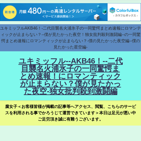
ユキミッフルAKB46！-二代目襲名火浦氷子の一同驚愕まとめ速報にロマンテ
ィックが止まらない？--僕が見たかった夜空！独女批判殺到激闘編--の一同驚
愕まとめ速報にロマンティックが止まらない？-僕の見たかった夜空編--僕の
見たかった星空編-
ユキミッフル--AKB46！--二代
目襲名火浦氷子の一同驚愕ま
とめ速報！にロマンティック
が止まらない？僕が見たかっ
た夜空-独女批判殺到激闘編
腐女子＜お客様皆様が掲載の記事等へアクセス、閲覧、こちらのサービ
スを利用される事でかろうじて運営できています＞本日は足元が悪い中
ご足労頂き誠に有難うございます。