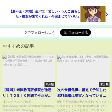
【肝不全・末期】金バエ「苦しい・うんこ漏らし
た・彼女が来てくれた・今回まじでヤバい」
Xでフォローしよう
おすすめの記事
未分類
未分類
【韓国】米国教育評価院が激怒
次の食糧危機に備えて予知した
り！ＴＯＥＩＣ問題で不正が発
肥料高騰は現実となっています
覚・・・英語が得意な国の恥ず
備蓄は大切です
【メンバーシップ登録】
肥料不足や高騰の予言が現実となってきて
https://www.youtube.com/channel/UCHnky-
います はたして次は食糧危機が襲ってく
かしい現実。。。
Dh9z3xdNW1UOXax5g/j...
るのでしょうか スピリチュアルブログ