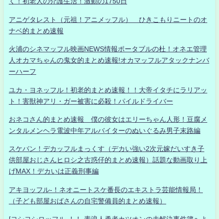
く！初老人の介護生活！激動の1750日
アニゲタレスト（元祖！アニメッフル） ひきこもりニートのオ
ナベ的まとめ速報
火浦のシネマッフル映画NEWS情報ポータブルの杜！オネエ管理
人オカマちゃんの鬼女的まとめ速報!オカマッフルアタックナンバ
ーハーフ
ユカ・ヨネッフル！初老的まとめ速報！！大帝イタチにラリアッ
ト！害獣神アリ・ガー被害に必殺！パイルドライバー
おネコさん的まとめ速報 僕の彼女はエリーちゃん人形！豆腐メ
ンタルメンヘラ電波中年アルバイターのぬいぐるみ男子末路編
スケバン！デカッフルまっくす（デカい強い2次元嫁だいすき子
供部屋おじさんヒロシ之古惑仔的まとめ速報）話題な動画取り上
げMAX！デカいは正義刑事編
アキヨッフル-！ネオニートスケ番長のエキストラ芸能情報局！
（子ども部屋おばさんの自宅警備員的まとめ速報）