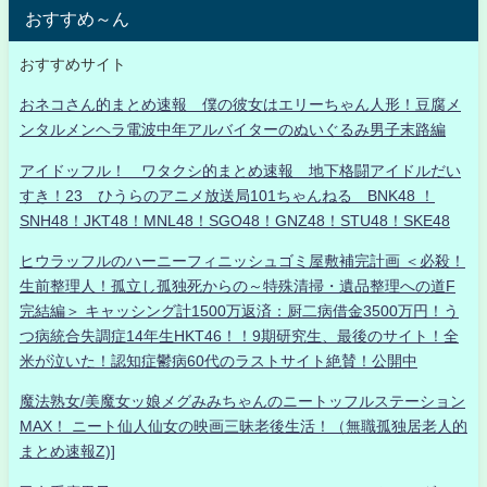
おすすめ～ん
おすすめサイト
おネコさん的まとめ速報 僕の彼女はエリーちゃん人形！豆腐メ
ンタルメンヘラ電波中年アルバイターのぬいぐるみ男子末路編
アイドッフル！ ワタクシ的まとめ速報 地下格闘アイドルだい
すき！23 ひうらのアニメ放送局101ちゃんねる BNK48 ！
SNH48！JKT48！MNL48！SGO48！GNZ48！STU48！SKE48
ヒウラッフルのハーニーフィニッシュゴミ屋敷補完計画 ＜必殺！
生前整理人！孤立し孤独死からの～特殊清掃・遺品整理への道F
完結編＞ キャッシング計1500万返済：厨二病借金3500万円！う
つ病統合失調症14年生HKT46！！9期研究生、最後のサイト！全
米が泣いた！認知症鬱病60代のラストサイト絶賛！公開中
魔法熟女/美魔女ッ娘メグみみちゃんのニートッフルステーション
MAX！ ニート仙人仙女の映画三昧老後生活！（無職孤独居老人的
まとめ速報Z)]