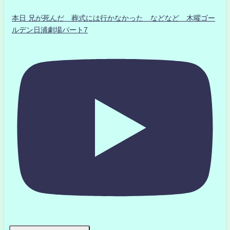
本日 兄が死んだ 葬式には行かなかった などなど 木曜ゴー
ルデン日浦劇場パート7