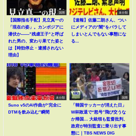
国際
未分類
【国際指名手配】見立真一の
【速報】佐藤二朗さん、つい
「現在の姿」。カンボジアに
にメディアの"闇"をバラして
潜伏か――"残虐王子"と呼ば
しまいとんでもない事態にな
れた男の、変わり果てた姿と
る...
は【時効停止・逮捕されない
理由】
未分類
国際
Suno v5のAI作曲が“完全に
「韓国サッカーが消えた日」
DTMを飲み込む”瞬間
W杯敗退で“怒号”飛び交うな
か帰国… 大統領も監督批判、
政府が特別監査に乗り出す事
態に｜TBS NEWS DIG