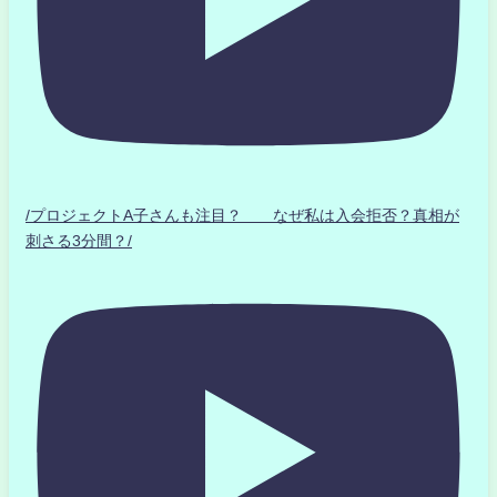
/プロジェクトA子さんも注目？ なぜ私は入会拒否？真相が
刺さる3分間？/