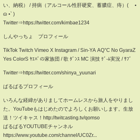
い、納税） / 持病（アルコール性肝硬変、蓄膿症、痔）( ´•
ɷ •` )
Twitter⇒https://twitter.com/kimbae1234
しんやっちょ プロフィール
TikTok Twitch Vimeo X Instagram / Sin-YA AQ°C No GyaraZ
Yes ColorS ﾔｴﾊﾞの家族団 / 歌 ﾀﾞﾝｽ MC 演技 ｹﾞ-ﾑ実況 / ｻﾌﾞ
Twitter⇒https://twitter.com/shinya_yuunari
ぱるぱるプロフィール
いろんな経緯がありましてホームレスから旅人をやりまし
た。YouTubeもはじめたのでよろしくお願いします。生放
送！ツイキャス！http://twitcasting.tv/qomso
ぱるぱるYOUTUBEチャンネル
https://www.youtube.com/channel/UC0Zr...