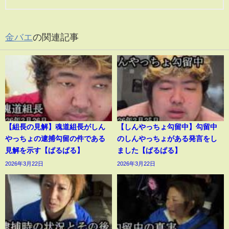
金バエ
の関連記事
【組長の見解】魂道組長がしん
【しんやっちょ勾留中】勾留中
やっちょの逮捕勾留の件である
のしんやっちょがある発言をし
見解を示す【ぱるぱる】
ました【ぱるぱる】
2026年3月22日
2026年3月22日