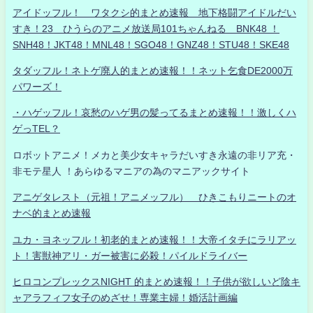
アイドッフル！ ワタクシ的まとめ速報 地下格闘アイドルだい
すき！23 ひうらのアニメ放送局101ちゃんねる BNK48 ！
SNH48！JKT48！MNL48！SGO48！GNZ48！STU48！SKE48
タダッフル！ネトゲ廃人的まとめ速報！！ネット乞食DE2000万
パワーズ！
・ハゲッフル！哀愁のハゲ男の髪ってるまとめ速報！！激しくハ
ゲっTEL？
ロボットアニメ！メカと美少女キャラだいすき永遠の非リア充・
非モテ星人 ！あらゆるマニアの為のマニアックサイト
アニゲタレスト（元祖！アニメッフル） ひきこもりニートのオ
ナベ的まとめ速報
ユカ・ヨネッフル！初老的まとめ速報！！大帝イタチにラリアッ
ト！害獣神アリ・ガー被害に必殺！パイルドライバー
ヒロコンプレックスNIGHT 的まとめ速報！！子供が欲しいど陰キ
ャアラフィフ女子のめざせ！専業主婦！婚活計画編