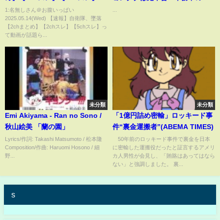
のギャップが話題に！
1:名無しさん＠お腹いっぱい
...
2025.05.14(Wed) 【速報】自衛隊、墜落
【2chまとめ】【2chスレ】【5chスレ】っ
て動画が話題ら...
未分類
未分類
Emi Akiyama - Ran no Sono /
「1億円詰め密輸」ロッキード事
秋山絵美 「蘭の園」
件“裏金運搬者”(ABEMA TIMES)
Lyrics/作詞: Takashi Matsumoto / 松本隆
50年前のロッキード事件で裏金を日本
Composition/作曲: Haruomi Hosono / 細
に密輸した運搬役だったと証言するアメリ
野...
カ人男性が会見し、「賄賂はあってはなら
ない」と強調しました。 裏...
s