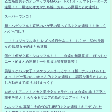
乙女系腐男子のオカマッフルMAX2- FX！オ・カマトレーダーの
逆襲！！ 極道のオカマたち編（おもしろ動画まとめ速報）
スーパーウンコ！
新・ハゲッフル！哀愁のハゲ男の髪ってるまとめ速報！！激しく
ハゲっTEL？
こじ！コジッフル@！-レズっ娘百合ネエ！こじらせ！50独身処
女のBL腐女子的まとめ速報-
何だ！何が？真・シロッフル！！ 永遠の無職童貞- ぼっちな
ニート的まとめ速報！一生童貞上等夜露死苦！
男装スケバン女子！スケッフルまっくす！（新・ナンノひゃくし
きっ!！ビー玉のおいぬさん的まとめ速報） 話題な事件からおも
しろ動画まで取り上げまっくす
ロボットアニメ！メカと美少女キャラだいすき永遠の非リア充・
非モテ星人 ！あらゆるマニアの為のマニアックサイト
ハルッフル-専業主夫的YOUTUBERまとめ速報！キモデブおた