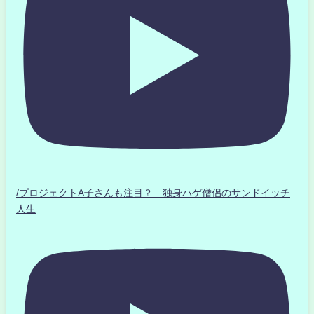
/プロジェクトA子さんも注目？ 独身ハゲ僧侶のサンドイッチ
人生