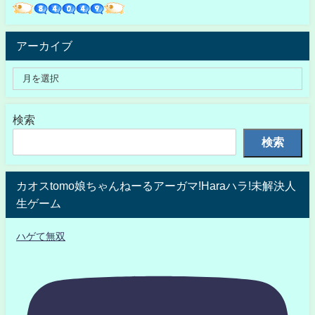
アーカイブ
検索
検索
カオスtomo娘ちゃんねーるアーガマ!Haraハラ!未解決人
生ゲーム
ハゲて無双