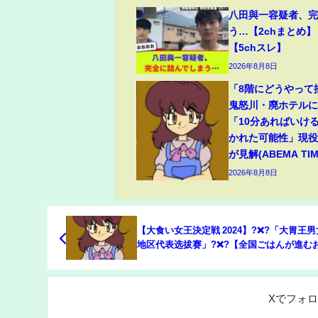
八田與一容疑者、
う…【2chまとめ】
【5chスレ】
2026年8月8日
「8階にどうやって
鬼怒川・廃ホテルに
「10分あればいけ
かれた可能性」現
が見解(ABEMA TIM
2026年8月8日
【大食い女王決定戦 2024】?❌?「大胃王
地区代表选拔赛」?❌?【全国ごはんが進む
選手権】
Xでフォ