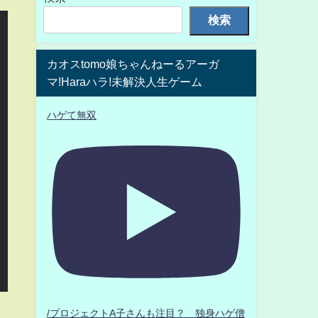
検索
カオスtomo娘ちゃんねーるアーガ
マ!Haraハラ!未解決人生ゲーム
ハゲて無双
/プロジェクトA子さんも注目？ 独身ハゲ僧