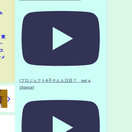
h
」実
一
ス
ナメ
/プロジェクトA子さんも注目？ get a
chance!