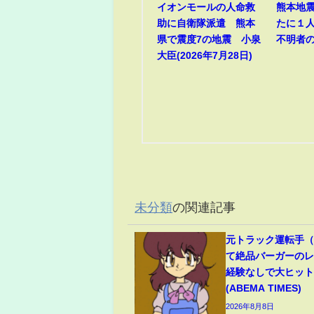
イオンモールの人命救
熊本地
助に自衛隊派遣 熊本
たに１
県で震度7の地震 小泉
不明者
大臣(2026年7月28日)
未分類
の関連記事
元トラック運転手（6
て絶品バーガーのレ
経験なしで大ヒッ
(ABEMA TIMES)
2026年8月8日