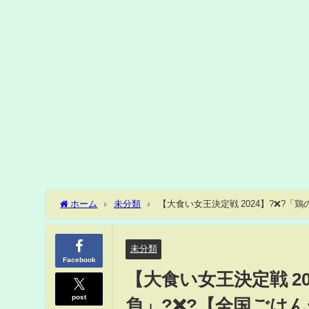
ホーム
未分類
【大食い女王決定戦 2024】?❌?
未分類
Facebook
【大食い女王決定戦 2
post
負」?❌?【全国ごは