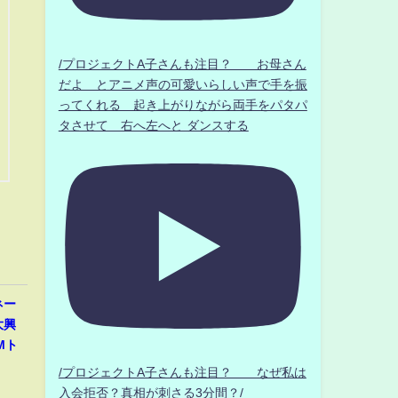
/プロジェクトA子さんも注目？ お母さん
だよ とアニメ声の可愛いらしい声で手を振
ってくれる 起き上がりながら両手をパタパ
タさせて 右へ左へと ダンスする
ネー
大興
Mト
/プロジェクトA子さんも注目？ なぜ私は
入会拒否？真相が刺さる3分間？/