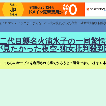
速報にロマンティックが止まらない？--僕が見たかった夜空！独女批判殺到激闘
！--二代目襲名火浦氷子の一同
見たかった夜空-独女批判殺到
、こちらのサービスを利用される事でかろうじて運営できています＞本