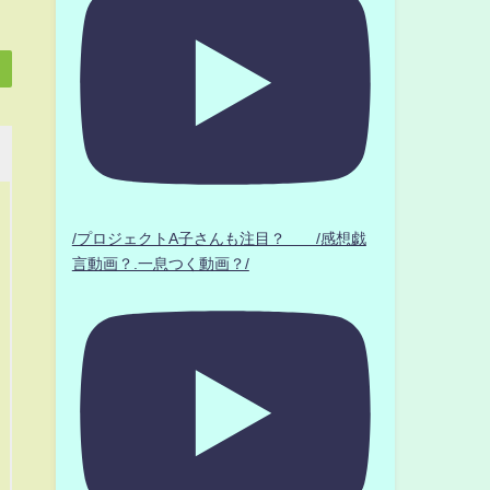
/プロジェクトA子さんも注目？ /感想戯
言動画？.一息つく動画？/