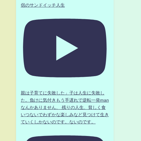
侶のサンドイッチ人生
親は子育てに失敗した」子は人生に失敗し
た。負けに気付きもう手遅れで逆転一発man
なんかありません、 残りの人生、貧しく食
いつないでわずかな楽しみなど見つけて生き
ていくしかないのです。ないのです。