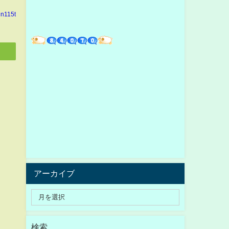
in115t
アーカイブ
検索