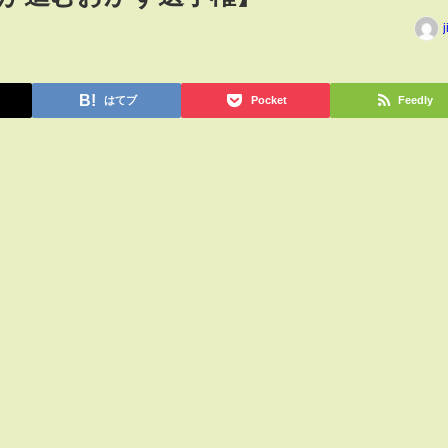
j
はてブ
Pocket
Feedly