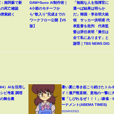
震：南阿蘇で新
DAW×Suno AI制作術｜
「無能な人を指揮官に
人の死亡確認
4小節のモチーフか
選べば結果は明らか
の捜索続く
ら“歌入り”完成までの
だ」韓国・李在明大統
ワークフロー公開【V5
領 サッカー洪明甫 代
版】
表監督を批判 代表監
督は辞任表明「責任は
全て私にあります」と
謝罪｜TBS NEWS DIG
4）AIを活用し
暑い夏に巻き起こり続けたトル
シピ考案 調理
ド！瀬戸熊直樹、意地の一撃に
トの舞台裏
奮「しびれるぜ！！！」/麻雀・
ーナメント(ABEMA TIMES)
2026年8月8日