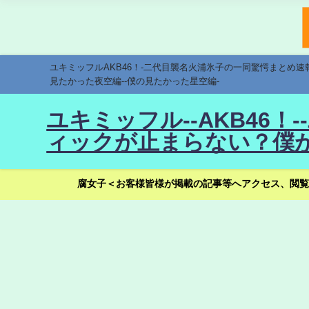
ユキミッフルAKB46！-二代目襲名火浦氷子の一同驚愕まとめ
見たかった夜空編--僕の見たかった星空編-
ユキミッフル--AKB46
ィックが止まらない？僕が
腐女子＜お客様皆様が掲載の記事等へアクセス、閲覧