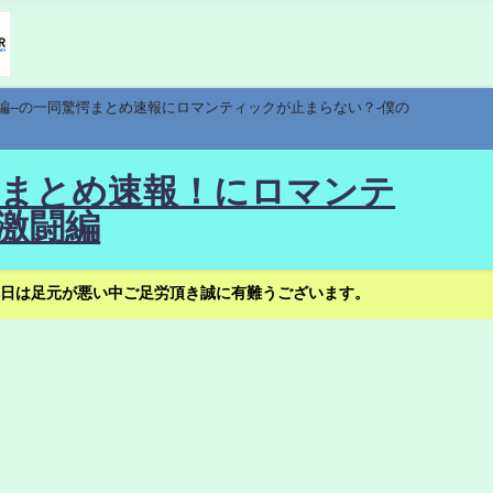
編--の一同驚愕まとめ速報にロマンティックが止まらない？-僕の
驚愕まとめ速報！にロマンテ
激闘編
日は足元が悪い中ご足労頂き誠に有難うございます。