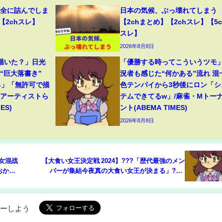
完全に詰んでしま
日本の気候、ぶっ壊れてしまう
【2chスレ】
【2chまとめ】【2chスレ】【5c
スレ】
2026年8月8日
描いた？」日光
「優勝する時ってこういうツモ
“巨大落書き”
況者も感じた“何かある”流れ 混
る」「無許可で描
色テンパイから3秒後にロン「シ
役アーティストら
テムできてるw」/麻雀・Mトー
ES)
ント(ABEMA TIMES)
2026年8月8日
男女混战
【大食い女王決定戦 2024】???「歴代最強のメン
おかず
バーが集結今夜真の大食い女王が決まる」?❌?
【全国ごはんが進むおかず選手権】
ローしよう