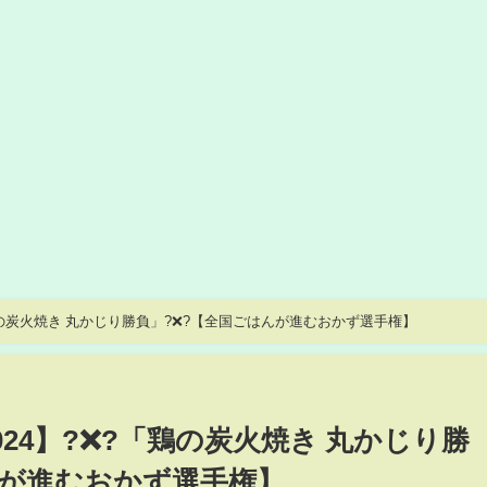
「鶏の炭火焼き 丸かじり勝負」?❌?【全国ごはんが進むおかず選手権】
024】?❌?「鶏の炭火焼き 丸かじり勝
んが進むおかず選手権】