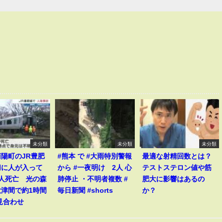
未分類
未分類
未分類
陽町のJR豊肥
#熊本 で #大雨特別警報
最適な射精回数とは？
切に人が入って
から #一夜明け 2人 心
テストステロン値や筋
1人死亡 光の森
肺停止 ・不明者複数 #
肥大に影響はあるの
大津間で約1時間
毎日新聞 #shorts
か？
見合わせ