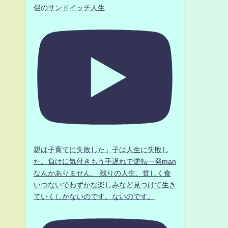
侶のサンドイッチ人生
親は子育てに失敗した」子は人生に失敗し
た。負けに気付きもう手遅れで逆転一発man
なんかありません、 残りの人生、貧しく食
いつないでわずかな楽しみなど見つけて生き
ていくしかないのです。ないのです。