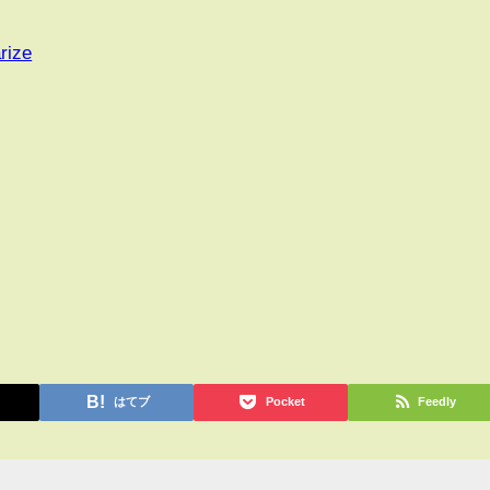
rize
はてブ
Pocket
Feedly