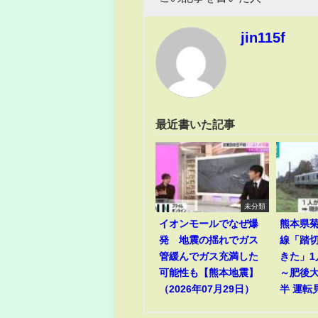
jin115f
最近書いた記事
未分類
イオンモールでなぜ爆
熊本県菊
発 地震の揺れでガス
線「踏
管緩んでガス充満した
きた」
可能性も【熊本地震】
～肥後
（2026年07月29日）
半 運転