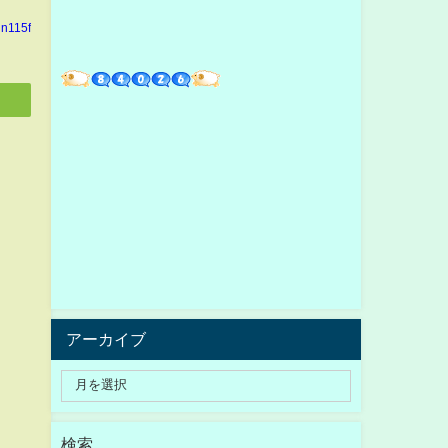
in115f
アーカイブ
検索