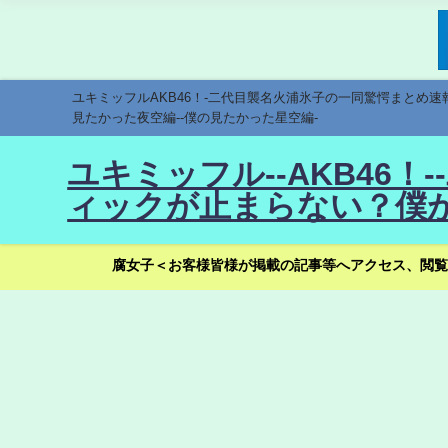
ユキミッフルAKB46！-二代目襲名火浦氷子の一同驚愕まとめ
見たかった夜空編--僕の見たかった星空編-
ユキミッフル--AKB46
ィックが止まらない？僕が
腐女子＜お客様皆様が掲載の記事等へアクセス、閲覧