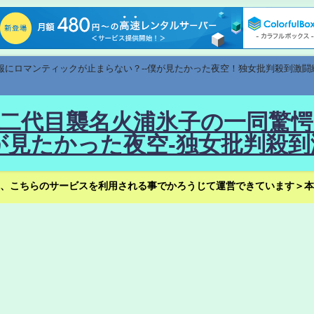
速報にロマンティックが止まらない？--僕が見たかった夜空！独女批判殺到激闘
！--二代目襲名火浦氷子の一同
見たかった夜空-独女批判殺到
、こちらのサービスを利用される事でかろうじて運営できています＞本