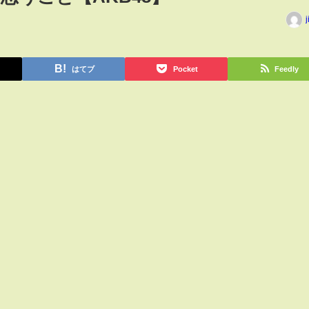
j
はてブ
Pocket
Feedly