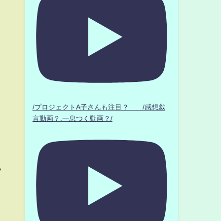
/プロジェクトA子さんも注目？ /感想戯
り
言動画？.一息つく動画？/
り
い