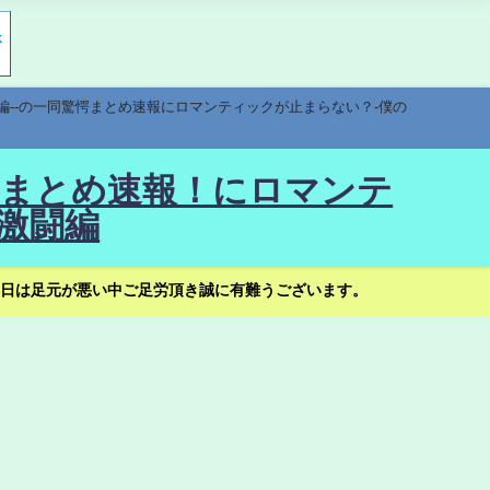
編--の一同驚愕まとめ速報にロマンティックが止まらない？-僕の
驚愕まとめ速報！にロマンテ
激闘編
日は足元が悪い中ご足労頂き誠に有難うございます。