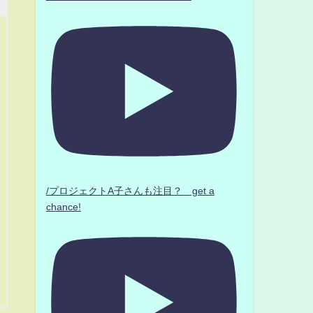
/プロジェクトA子さんも注目？ get a
chance!