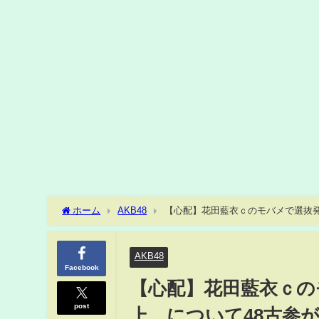
ホーム
AKB48
【心配】花田藍衣ｃのモバメで選抜発
AKB48
Facebook
【心配】花田藍衣ｃの
post
上…について48古参が