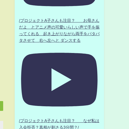
/プロジェクトA子さんも注目？ お母さん
だよ とアニメ声の可愛いらしい声で手を振
ってくれる 起き上がりながら両手をパタパ
タさせて 右へ左へと ダンスする
/プロジェクトA子さんも注目？ なぜ私は
入会拒否？真相が刺さる3分間？/