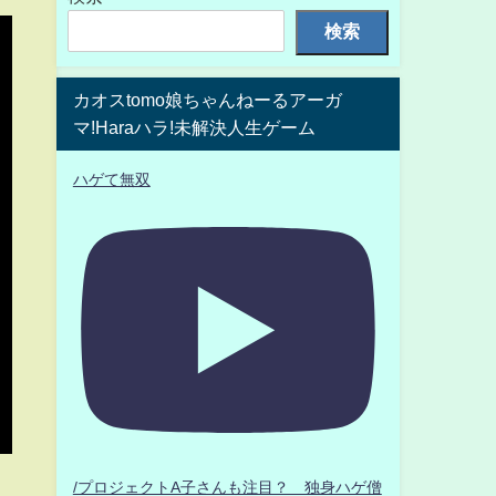
検索
カオスtomo娘ちゃんねーるアーガ
マ!Haraハラ!未解決人生ゲーム
ハゲて無双
/プロジェクトA子さんも注目？ 独身ハゲ僧