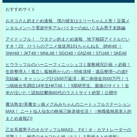
おすすめサイト
おネコさん的まとめ速報 僕の彼女はエリーちゃん人形！豆腐メ
ンタルメンヘラ電波中年アルバイターのぬいぐるみ男子末路編
アイドッフル！ ワタクシ的まとめ速報 地下格闘アイドルだい
すき！23 ひうらのアニメ放送局101ちゃんねる BNK48 ！
SNH48！JKT48！MNL48！SGO48！GNZ48！STU48！SKE48
ヒウラッフルのハーニーフィニッシュゴミ屋敷補完計画 ＜必殺！
生前整理人！孤立し孤独死からの～特殊清掃・遺品整理への道F
完結編＞ キャッシング計1500万返済：厨二病借金3500万円！う
つ病統合失調症14年生HKT46！！9期研究生、最後のサイト！全
米が泣いた！認知症鬱病60代のラストサイト絶賛！公開中
魔法熟女/美魔女ッ娘メグみみちゃんのニートッフルステーション
MAX！ ニート仙人仙女の映画三昧老後生活！（無職孤独居老人的
まとめ速報Z)]
乙女系腐男子のオカマッフルMAX2- FX！オ・カマトレーダーの
逆襲！！ 極道のオカマたち編（おもしろ動画まとめ速報）