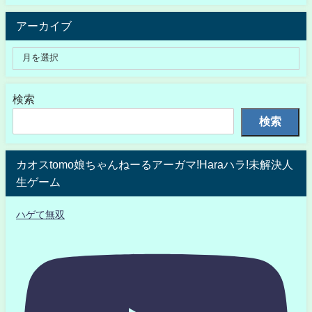
アーカイブ
検索
検索
カオスtomo娘ちゃんねーるアーガマ!Haraハラ!未解決人
生ゲーム
ハゲて無双