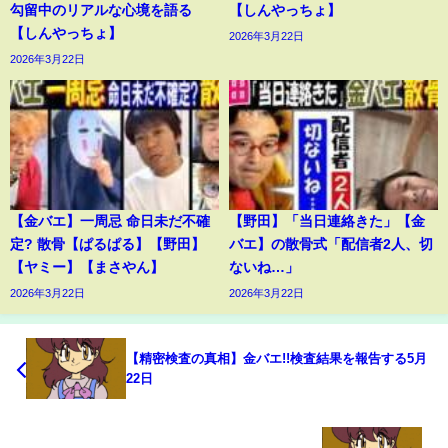
勾留中のリアルな心境を語る
【しんやっちょ】
【しんやっちょ】
2026年3月22日
2026年3月22日
【金バエ】一周忌 命日未だ不確
【野田】「当日連絡きた」【金
定? 散骨【ぱるぱる】【野田】
バエ】の散骨式「配信者2人、切
【ヤミー】【まさやん】
ないね…」
2026年3月22日
2026年3月22日
【精密検査の真相】金バエ!!検査結果を報告する5月
22日