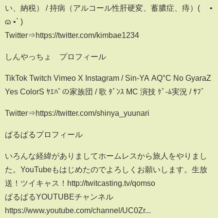
い、納税） / 持病（アルコール性肝硬変、蓄膿症、痔）( ´•
ɷ •` )
Twitter⇒https://twitter.com/kimbae1234
しんやっちょ プロフィール
TikTok Twitch Vimeo X Instagram / Sin-YA AQ°C No GyaraZ
Yes ColorS ﾔｴﾊﾞの家族団 / 歌 ﾀﾞﾝｽ MC 演技 ｹﾞ-ﾑ実況 / ｻﾌﾞ
Twitter⇒https://twitter.com/shinya_yuunari
ぱるぱるプロフィール
いろんな経緯がありましてホームレスから旅人をやりまし
た。YouTubeもはじめたのでよろしくお願いします。生放
送！ツイキャス！http://twitcasting.tv/qomso
ぱるぱるYOUTUBEチャンネル
https://www.youtube.com/channel/UC0Zr...