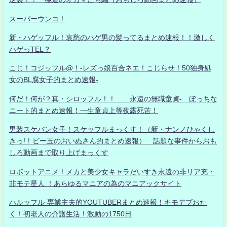
スーパーウンコ！
新・ハゲッフル！哀愁のハゲ男の髪ってるまとめ速報！！激しく
ハゲっTEL？
こじ！コジッフル@！-レズっ娘百合ネエ！こじらせ！50独身処
女のBL腐女子的まとめ速報-
何だ！何が？真・シロッフル！！ 永遠の無職童貞- ぼっちな
ニート的まとめ速報！一生童貞上等夜露死苦！
男装スケバン女子！スケッフルまっくす！（新・ナンノひゃくし
きっ!！ビー玉のおいぬさん的まとめ速報） 話題な事件からおも
しろ動画まで取り上げまっくす
ロボットアニメ！メカと美少女キャラだいすき永遠の非リア充・
非モテ星人 ！あらゆるマニアの為のマニアックサイト
ハルッフル-専業主夫的YOUTUBERまとめ速報！キモデブおた
く！初老人の介護生活！激動の1750日