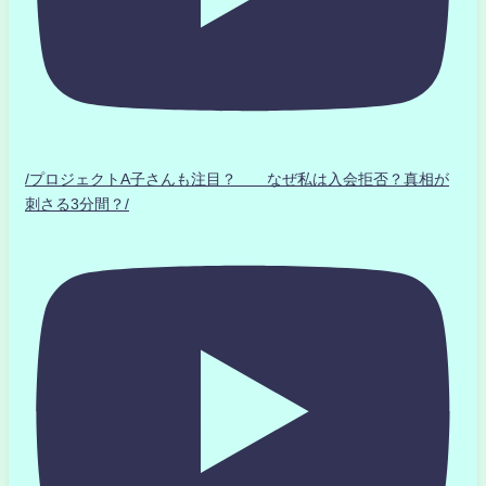
/プロジェクトA子さんも注目？ なぜ私は入会拒否？真相が
刺さる3分間？/