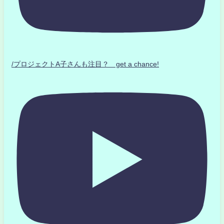
/プロジェクトA子さんも注目？ get a chance!