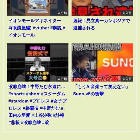
未分類
未分類
イオンモールアキネイター
速報！見立真一カンボジアで
4(眼鏡屋編) #vtuber #解説 #
逮捕される
イオンモール
未分類
未分類
涙腺崩壊！中野たむ永遠に…
「もうAI音楽って笑えない」
#shorts #short #スターダム
Suno v5の衝撃
#stardom #プロレス #女子プ
ロレス #格闘技 #中野たむ #
田内友里愛 #上谷沙弥 #訃報
#悲報 #涙腺崩壊 #涙