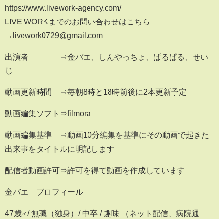
https://www.livework-agency.com/
LIVE WORKまでのお問い合わせはこちら
→livework0729@gmail.com
出演者 ⇒金バエ、しんやっちょ、ぱるぱる、せい
じ
動画更新時間 ⇒毎朝8時と18時前後に2本更新予定
動画編集ソフト⇒filmora
動画編集基準 ⇒動画10分編集を基準にその動画で起きた
出来事をタイトルに明記します
配信者動画許可⇒許可を得て動画を作成しています
金バエ プロフィール
47歳♂/ 無職（独身）/ 中卒 / 趣味 （ネット配信、病院通