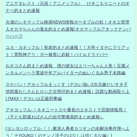
アニゲタレスト（元祖！アニメッフル） ひきこもりニートのオ
ナベ的まとめ速報
火浦のシネマッフル映画NEWS情報ポータブルの杜！オネエ管理
人オカマちゃんの鬼女的まとめ速報!オカマッフルアタックナンバ
ーハーフ
ユカ・ヨネッフル！初老的まとめ速報！！大帝イタチにラリアッ
ト！害獣神アリ・ガー被害に必殺！パイルドライバー
おネコさん的まとめ速報 僕の彼女はエリーちゃん人形！豆腐メ
ンタルメンヘラ電波中年アルバイターのぬいぐるみ男子末路編
スケバン！デカッフルまっくす（デカい強い2次元嫁だいすき子
供部屋おじさんヒロシ之古惑仔的まとめ速報）話題な動画取り上
げMAX！デカいは正義刑事編
アキヨッフル-！ネオニートスケ番長のエキストラ芸能情報局！
（子ども部屋おばさんの自宅警備員的まとめ速報）
[ヨシヨシロッフル-！！-素浪人勇者カツオンの未解決事件簿へよ
うこそYOUKO！のナンノ洋子のはなしは信じるな編）]