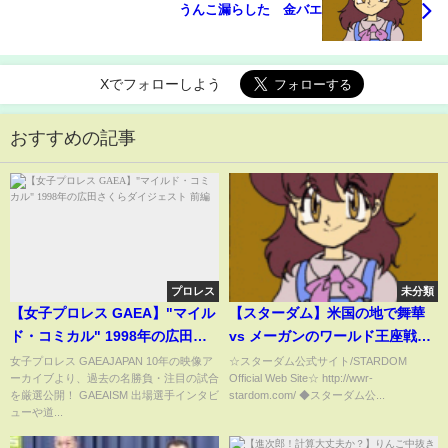
うんこ漏らした 金バエ
Xでフォローしよう
おすすめの記事
プロレス
未分類
【女子プロレス GAEA】"マイル
【スターダム】米国の地で舞華
ド・コミカル" 1998年の広田さ
vs メーガンのワールド王座戦！
くらダイジェスト 前編
試合ハイライト ワールド・オ
女子プロレス GAEAJAPAN 10年の映像ア
☆スターダム公式サイト/STARDOM
ーカイブより、過去の名勝負・注目の試合
Official Web Site☆ http://wwr-
ブ・スターダム選手権試合 舞華
を厳選公開！ GAEAISM 出場選手インタビ
stardom.com/ ◆スターダム公...
vs メーガン・ベーン！-4.4米国
ューや道...
フィラデルフィア大会-