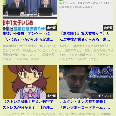
【STARDOM】
未分類
未分類
生徒が不登校 アンケートに
【進次郎！計算大丈夫か？】り
「いじめ」うかがわせる記述…
んご中抜き業者からみる、進次
学校側は詳細な聞き取りせず
郎のコメ政策 #コメ不足 #小泉進
大阪府堺市の女子中学生が不登校になった
進次郎！ 計算大丈夫か？ 随意契約と
ことについて、同級生からのいじめとの因
か、減価償却とか、難しい言葉を使ってま
（2023年10月23日）
次郎＃米騒動＃備蓄米
果関係が認定されました。 （堺市教委
すが、 そもそも備蓄米って、災害時など
の会見）「当該生徒、保護者...
にタダで配るためのコメですよ...
未分類
イ・ギョンヨン
【ストレス診断】見えた数字で
ナムグン・ミンの魅力爆発！
ストレスが分かる？！【心理テ
「黒い太陽～コードネーム：ア
スト】
ムネシア～」予告編。2022年6月
インスタでもDM・コメントでみんなと楽
MBC演技大賞5冠達成の話題作、韓国No.1