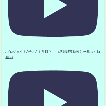
/プロジェクトA子さんも注目？ /感想戯言動画？.一息つく動
画？/