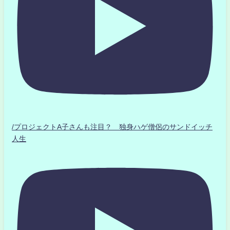
/プロジェクトA子さんも注目？ 独身ハゲ僧侶のサンドイッチ
人生