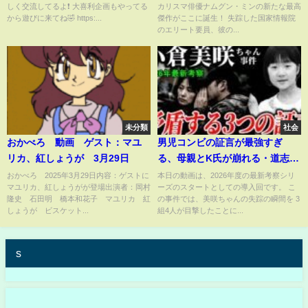
しく交流してるよ❗ 大喜利企画もやってる
カリスマ俳優ナムグン・ミンの新たな最高
27日よりU-NEXTにて独占先行配
から遊びに来てね🤣 https:...
傑作がここに誕生！ 失踪した国家情報院
信開始！DVDは8/3リリース！
のエリート要員、彼の...
未分類
社会
おかべろ 動画 ゲスト：マユ
男児コンビの証言が最強すぎ
リカ、紅しょうが 3月29日
る、母親とK氏が崩れる・道志村
キャンプ場失踪事件の謎を解明
おかべろ 2025年3月29日内容：ゲストに
本日の動画は、2026年度の最新考察シリ
マユリカ、紅しょうがが登場出演者：岡村
ーズのスタートとしての導入回です。 こ
隆史 石田明 橋本和花子 マユリカ 紅
の事件では、美咲ちゃんの失踪の瞬間を 3
しょうが ビスケット...
組4人が目撃したことに...
s