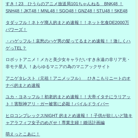
すき！23 ひうらのアニメ放送局101ちゃんねる BNK48 ！
SNH48！JKT48！MNL48！SGO48！GNZ48！STU48！SKE48
タダッフル！ネトゲ廃人的まとめ速報！！ネット乞食DE2000万
パワーズ！
・ハゲッフル！哀愁のハゲ男の髪ってるまとめ速報！！激しくハ
ゲっTEL？
ロボットアニメ！メカと美少女キャラだいすき永遠の非リア充・
非モテ星人 ！あらゆるマニアの為のマニアックサイト
アニゲタレスト（元祖！アニメッフル） ひきこもりニートのオ
ナベ的まとめ速報
ユカ・ヨネッフル！初老的まとめ速報！！大帝イタチにラリアッ
ト！害獣神アリ・ガー被害に必殺！パイルドライバー
ヒロコンプレックスNIGHT 的まとめ速報！！子供が欲しいど陰キ
ャアラフィフ女子のめざせ！専業主婦！婚活計画編
萌えっとこあに！