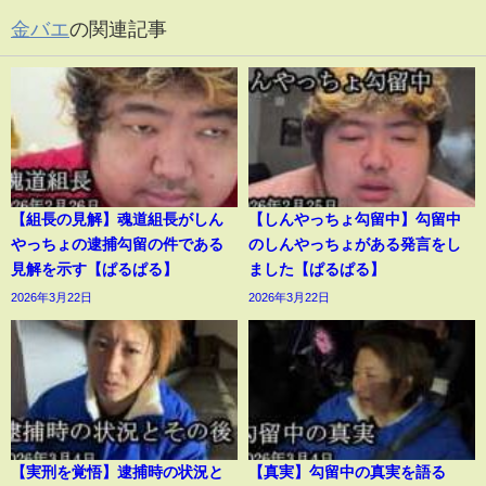
金バエ
の関連記事
【組長の見解】魂道組長がしん
【しんやっちょ勾留中】勾留中
やっちょの逮捕勾留の件である
のしんやっちょがある発言をし
見解を示す【ぱるぱる】
ました【ぱるぱる】
2026年3月22日
2026年3月22日
【実刑を覚悟】逮捕時の状況と
【真実】勾留中の真実を語る