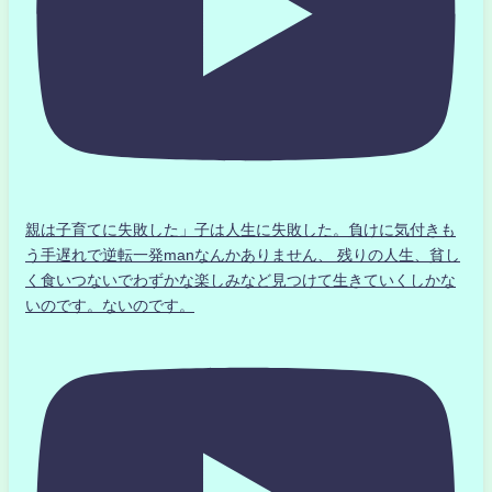
親は子育てに失敗した」子は人生に失敗した。負けに気付きも
う手遅れで逆転一発manなんかありません、 残りの人生、貧し
く食いつないでわずかな楽しみなど見つけて生きていくしかな
いのです。ないのです。