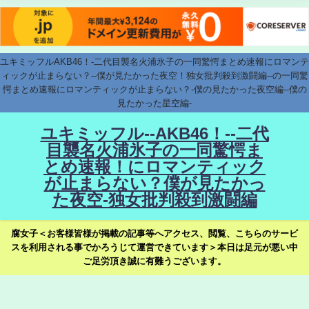
ユキミッフルAKB46！-二代目襲名火浦氷子の一同驚愕まとめ速報にロマンテ
ィックが止まらない？--僕が見たかった夜空！独女批判殺到激闘編--の一同驚
愕まとめ速報にロマンティックが止まらない？-僕の見たかった夜空編--僕の
見たかった星空編-
ユキミッフル--AKB46！--二代
目襲名火浦氷子の一同驚愕ま
とめ速報！にロマンティック
が止まらない？僕が見たかっ
た夜空-独女批判殺到激闘編
腐女子＜お客様皆様が掲載の記事等へアクセス、閲覧、こちらのサービ
スを利用される事でかろうじて運営できています＞本日は足元が悪い中
ご足労頂き誠に有難うございます。